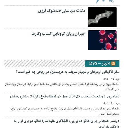
مثلث سیاستی ضدشوک ارزی
جبران زيان کرونايي کسب وکارها
اخبار – RSS
سفر ناگهانی اردوغان و شهباز شریف به عربستان/ در ریاض چه خبر است؟
مرداد ۱۶, ۱۴۰۵
اقتصادنیوز: برخی رسانه‌ها از احتمال امضای یک توافق دفاعی سه‌جانبه میان ترکیه، عربستان و پاکستان
خبر داده‌اند.
تصاویری از وضعیت عجیب یک اتاق عمل در لحظه وقوع زلزله 7 ریشتری+ فیلم
مرداد ۱۶, ۱۴۰۵
اقتصادنیوز: تصاویری از وضعیت یک اتاق عمل در زمان وقوع زلزله ۷.۱ ریشتری در کوماموتو، ژاپن
منتشر شده است.
دردسر جنجالی برای خانواده بی‌بی/ افشاگری علیه ساره نتانیاهو پای او را به
دادگاه باز کرد