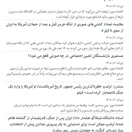
مرداد ۱۶, ۱۴۰۵
اقتصادنیوز: اوهف-امی می‌گوید که در حین کار به عنوان دستیار عملیاتی در اقامتگاه نخست وزیر،
بارها از سوی ساره نتانیاهو مورد بدرفتاری قرار گرفته است.
مقایسه تعداد کشتی‌های عبوری از تنگه هرمز قبل و بعد از حملات آمریکا به ایران
از سوی «کپلر»
مرداد ۱۶, ۱۴۰۵
اقتصادنیوز: شرکت ردیابی کشتی «کپلر» عنوان کرد: میانگین تعداد کشتی هایی که از تنگه هرمز قبل
از آغاز تجاوز آمریکا علیه ایران عبور می کردند به ۱۴۰ عدد طی یک روز می رسید.
مستمری بازنشستگان تامین اجتماعی در چه صورتی قطع می شود؟
مرداد ۱۶, ۱۴۰۵
اقتصادنیوز: مطابق قوانین، لغو حکم بازنشستگی یا قطع مستمری تنها در صورت صدور رأی از سوی
مرجع صالح قضایی امکان‌پذیر است و صندوق‌های بیمه‌گر نمی‌توانند رأساً در این خصوص تصمیم‌گیری
کنند.
سندرز: ترامپ خطرناک‌ترین رئیس جمهور تاریخ آمریکاست/ او آمریکا را وارد یک
جنگ فاجعه‌بار کرده است+ فیلم
مرداد ۱۶, ۱۴۰۵
اقتصادنیوز: برنی سندرز گفت: وظیفه من به‌عنوان یک سناتور این است که با تمام توانم در برابر
سیاست‌های ویرانگر ترامپ بایستم و با آن‌ها مبارزه کنم.
استاد دانشگاه شیکاگو هشدار داد/ ایران پس از جنگ، قدرتمندتر از گذشته ظاهر
شده/ ترامپ ممکن است برای دستیابی به یک پیروزی نمادین پیش از انتخابات
میان‌دوره‌ای کنگره، به عملیات زمینی روی بیاورد