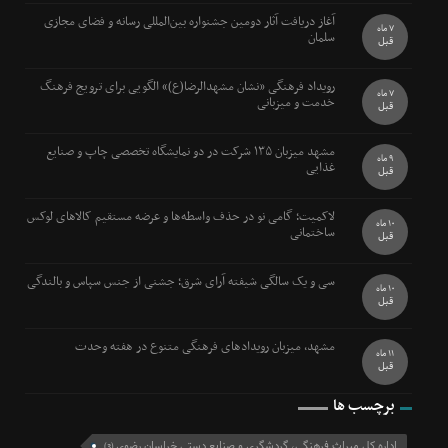
آغاز دریافت آثار دومین جشنواره بین‌المللی رسانه و فضای مجازی
7 ماه
سلمان
قبل
رویداد فرهنگی «نشان مشهدالرضا(ع)» الگویی برای ترویج فرهنگ
7 ماه
خدمت و میزبانی
قبل
مشهد میزبان ۱۳۵ شرکت در دو نمایشگاه تخصصی چاپ و صنایع
9 ماه
غذایی
قبل
لاکمیت؛ گامی نو در حذف واسطه‌ها و عرضه مستقیم کالاهای لوکس
10 ماه
ساختمانی
قبل
سی و یک سالگی شیفته آرای شرق؛ جشنی از جنس سپاس و بالندگی
10 ماه
قبل
مشهد، میزبان رویدادهای فرهنگی متنوع در هفته وحدت
11 ماه
قبل
برچسب ها
اداره کل میراث فرهنگی، گردشگری و صنایع دستی خراسان رضوی
(3)