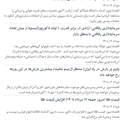
مرداد ۱۶, ۱۴۰۵
اقتصادنیوز: استاد دانشگاه شیکاگو گفت: ترامپ اکنون محدودیت‌های قدرت هوایی و دریایی را
مشاهده کرده و ممکن است برای دستیابی به یک پیروزی نمادین پیش از انتخابات میان‌دوره‌ای کنگره، به
عملیات زمینی روی بیاورد.
سرمایه‌داری رفاقتی؛ آزادی در برابر قدرت | تولد «کورپوراتیسم» از میان تضاد
سرمایه‌داری رفاقتی با منطق بازار
مرداد ۱۶, ۱۴۰۵
اقتصادنیوز: هرگاه دولت قدرت مداخله در اقتصاد را پیدا کند، همواره گروه‌های ذی‌نفعی پیدا
می‌شوند که این قدرت را به نفع خود مصادره کنند. کتاب «سرمایه‌داری رفاقتی» نوشته «پاتریک
نیومن» به ما می‌آموزد که در پسِ بسیاری از شعارهای جذاب مثل «عدالت اجتماعی»، شبکه پیچیده‌ای
از رانت‌جویی پنهان شده است.
پاییز پر بارش در راه ایران/ منتظر ال‌نینو باشید/ بیشترین بارش‌ها در این روزها
رخ خواهد داد
مرداد ۱۶, ۱۴۰۵
اقتصادنیوز: بر اساس پیش‌بینی‌های موجود، تمام ماه‌های پاییز (مهر، آبان و آذر) از بارش بالاتر از نرمال
برخوردار خواهند بود اما اوج این بارش‌ها در ماه اکتبر (۱۰ مهر تا ۱۰ آبان) متمرکز شده است.
قیمت طلا امروز جمعه ۱۶ مرداد ۱۴۰۵/ افزایش قیمت طلا
مرداد ۱۶, ۱۴۰۵
اقتصادنیوز: قیمت طلا امروز با افزایش یک دلاری نسبت به روز گذشته، 4286 (چهار هزار و دویست و
هشتاد و شش) دلار نرخ‌گذاری شد.