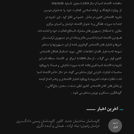
ماهنامه اقتصاد آسیا از سال 1372 با مجوز شماره 124/5138
از وزارت فرهنگ و ارشاد اسلامی فعالیت خود را به عنوان دومین
نشریه اقتصادی کشور در بخش خصوصی آغاز کرد . این نشریه در
ابتدا به صورت هفتگی و با عنوان اقتصاد خراسان و آسیای مرکزی
مقارن با استقلال جمهوری های مشترک المنافع فعالیت خود را ادامه داد.
همچنین اقتصاد آسیا با تاسیس دفتر رسانه ای در جمهوری ترکمنستان
خبرها و تحلیل های اقتصادی گردآوری شده از این جمهوریها را منتشر
نموده که به دلیل فقدان اطلاعات کافی مورد استقبال فعالان اقتصادی
کشور قرار می گرفت . از سال 1380 با تمرکز بر اقتصاد منطقه نام این
نشریه به اقتصاد آسیا تغییر یافته که به صورت تحلیلی و عمدتا با رویکرد
مناسبات تجارت خارجی ایران منتشر می گردد .در حال حاضر اقتصاد آسیا
تحت نظارت هیات تحریریه با رویکرد تحلیل اقتصادی و چشم انداز آینده
بر بخش های کلان اقتصادی کشور نظیر صنعت ، معدن ، بازرگانی ،
گردشگری ، مسکن و بورس منتشر می شود .
آخرین اخبار
کارشناسان ساختمان جدید کانون کارشناسان رسمی دادگستری
7 ماه
خراسان رضوی؛ نماد اراده ، همدلی و آینده نگری
قبل