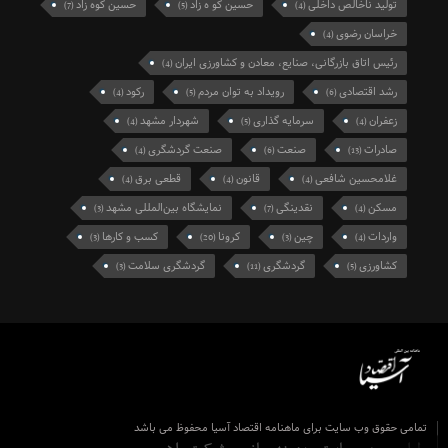
تولید ناخالص داخلی
حسین کو ه زاد
حسین کوه زاد
(7)
(5)
(4)
خراسان رضوی
(4)
رئیس اتاق بازرگانی، صنایع، معادن و کشاورزی ایران
(4)
رشد اقتصادی
رویداد به توان مردم
رکود
(4)
(5)
(6)
زعفران
سرمایه گذاری
شهردار مشهد
(4)
(5)
(4)
صادرات
صنعت
صنعت گردشگری
(4)
(6)
(13)
غلامحسین شافعی
قانون
قطعی برق
(4)
(4)
(4)
مسکن
نقدینگی
نمایشگاه بین‌المللی مشهد
(3)
(7)
(4)
واردات
چین
کرونا
کسب و کارها
(3)
(20)
(3)
(4)
کشاورزی
گردشگری
گردشگری سلامت
(3)
(11)
(5)
تمامی حقوق وب سایت برای ماهنامه اقتصاد آسیا محفوظ می باشد