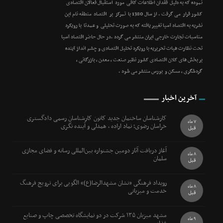
نموده که به دلیل فقدان اطلاعات کافی مورد استقبال فعالان اقتصادی
کشور قرار می گرفت . از سال 1380 با تمرکز بر اقتصاد منطقه نام این
نشریه به اقتصاد آسیا تغییر یافته که به صورت تحلیلی و عمدتا با رویکرد
مناسبات تجارت خارجی ایران منتشر می گردد .در حال حاضر اقتصاد آسیا
تحت نظارت هیات تحریریه با رویکرد تحلیل اقتصادی و چشم انداز آینده
بر بخش های کلان اقتصادی کشور نظیر صنعت ، معدن ، بازرگانی ،
گردشگری ، مسکن و بورس منتشر می شود .
آخرین اخبار
کارشناسان ساختمان جدید کانون کارشناسان رسمی دادگستری
7 ماه
خراسان رضوی؛ نماد اراده ، همدلی و آینده نگری
قبل
آغاز دریافت آثار دومین جشنواره بین‌المللی رسانه و فضای مجازی
8 ماه
سلمان
قبل
رویداد فرهنگی «نشان مشهدالرضا(ع)» الگویی برای ترویج فرهنگ
8 ماه
خدمت و میزبانی
قبل
مشهد میزبان ۱۳۵ شرکت در دو نمایشگاه تخصصی چاپ و صنایع
9 ماه