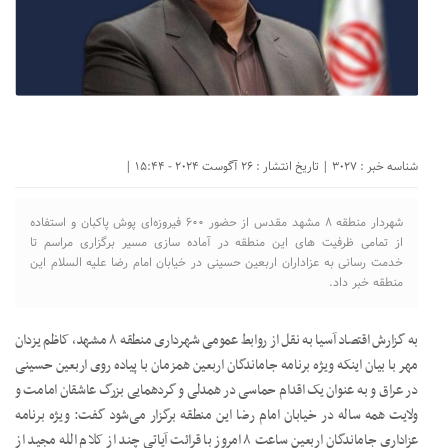
شناسه خبر : 3027 | تاریخ انتشار : 26 آگوست 2024 - 15:44 |
شهردار منطقه ۸ مشهد مقدس از حضور ۶۰۰ فیروزه‌ای پوش پاکبان و استفاده
از تمامی ظرفیت های این منطقه در آماده سازی مسیر برگزاری مراسم تا
خدمت رسانی به عزاداران اربعین حسینی در خیابان امام رضا علیه السلام این
منطقه خبر داد.
به گزارش اقتصاد آسیا به نقل از روابط عمومی شهرداری منطقه ۸ مشهد، کاظم یزدان
مهر با بیان اینکه ویژه برنامه جاماندگان اربعین همزمان با پیاده روی اربعین حسینی
در عراق و به عنوان یک اقدام حماسی در همدلی و گردهمایی بزرگ عاشقان امامت و
ولایت همه ساله در خیابان امام رضا این منطقه برگزار می‌شود گفت: ویژه برنامه
عزاداری جاماندگان اربعین ساعت ۸ امروز با قرائت آیاتی چند از کلام الله مجید از