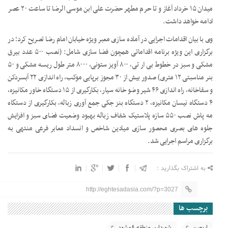
میدان ۱۵ خرداد آغاز و تا حرم مطهر حضرت علی ابن موسی الرضا تا ساعت ۲۰ عصر
ادامه خواهد داشت.
وی با بیان اقدامات اجرایی در آماده سازی معبر ویژه خیابان امام رضا تصریح کرد؛ در
برگزاری این ویژه برنامه اقداماتی همچون فضا سازی شامل: (نصب ۵۰۰ عدد بیرق
مشکی و سبز در خطوط بی ار تی، ۸۰۰ آویز ستونی، ۸۰۰۰ متر طول ریسه مشکی و ۵۰
بنر مناسبتی ۱۲ متری) صدور بیش از ۳۰ مجوز برپایی موکب، راه اندازی ۲۲ آبسردکن
و سقاخانه، راه اندازی ۴۶ شیر وضو خانه سیار، بکارگیری از ۱۵ دستگاه خاور مکانیزه،
۴ دستگاه نیسان مکانیزه، ۲ دستگاه بنز جکی جمع آوری زباله، بکارگیری از دستگاه
مه پاش نصب ۵۵۰ سازه پلاستیک شفاف زباله بهبود وضعیت فضای سبز و افزایش
جلوه های بصری محصور سازی میادین شاخص و انسداد معابر فرعی منتهی به
برگزاری مراسم اجرایی شد.
به اشتراک بگذارید :
http://eghtesadasia.com/?p=3027
برچسب ها
اربعین
شهرداری منطقه ۸مشهد