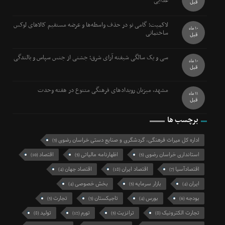
غذایی
قبل
لاکمیت؛ گامی نو در حذف واسطه‌ها و عرضه مستقیم کالاهای لوکس
10 ماه
ساختمانی
قبل
سی و یک سالگی شیفته آرای شرق؛ جشنی از جنس سپاس و بالندگی
10 ماه
قبل
مشهد، میزبان رویدادهای فرهنگی متنوع در هفته وحدت
11 ماه
قبل
برچسب ها
اداره کل میراث فرهنگی، گردشگری و صنایع دستی خراسان رضوی
(3)
استانداری خراسان رضوی
اظهارنامه مالیاتی
اقتصاد
(10)
(5)
(5)
اقتصادآسیا
اقتصاد ایران
اقتصاد جهان
(4)
(18)
(7)
ایران
بازار سرمایه
بخش خصوصی
(4)
(5)
(4)
بودجه
بورس
تاجیکستان
تجارت
(5)
(3)
(4)
(6)
تجارت الکترونیک
ترانزیت
تورم
تولید
(8)
(12)
(5)
(8)