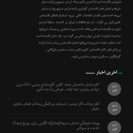
همچنین اقتصاد آسیا با تاسیس دفتر رسانه ای در جمهوری ترکمنستان
خبرها و تحلیل های اقتصادی گردآوری شده از این جمهوریها را منتشر
نموده که به دلیل فقدان اطلاعات کافی مورد استقبال فعالان اقتصادی
کشور قرار می گرفت . از سال 1380 با تمرکز بر اقتصاد منطقه نام این
نشریه به اقتصاد آسیا تغییر یافته که به صورت تحلیلی و عمدتا با رویکرد
مناسبات تجارت خارجی ایران منتشر می گردد .در حال حاضر اقتصاد آسیا
تحت نظارت هیات تحریریه با رویکرد تحلیل اقتصادی و چشم انداز آینده
بر بخش های کلان اقتصادی کشور نظیر صنعت ، معدن ، بازرگانی ،
گردشگری ، مسکن و بورس منتشر می شود .
آخرین اخبار
کارشناسان ساختمان جدید کانون کارشناسان رسمی دادگستری
7 ماه
خراسان رضوی؛ نماد اراده ، همدلی و آینده نگری
قبل
آغاز دریافت آثار دومین جشنواره بین‌المللی رسانه و فضای مجازی
8 ماه
سلمان
قبل
رویداد فرهنگی «نشان مشهدالرضا(ع)» الگویی برای ترویج فرهنگ
8 ماه
خدمت و میزبانی
قبل