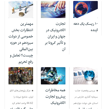
12 فوریه 2022
20 سپتامبر
02 سپتامبر
2021
2021
۱۰ ریسک یک دهه
تجارت
مهمترین
آینده
الکتـرونیک در
انتظارات بخش
جهان و ایران
خصوصی از دولت
و تأثیر کـرونا بر
سیزدهم در حوزه
آن
بین‌المللی
چیست؟ تعامل و
رفع تحریم
02 سپتامبر
02 سپتامبر
02 سپتامبر
2021
2021
2021
همه مخاطرات
بررسی وضعیت جذب
مرکز پژوهش‌های اتاق
پیش‌رو تجارت
سرمایه گذاری خارجی در
ایران، شامخ تیرماه را
الکترونیک
استان طی دولت دوازدهم
44.62 واحد اعلام کرد