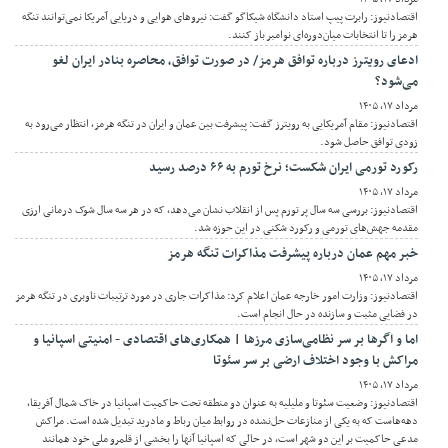
اقتصادنیوز: رابرت پیپ استاد دانشگاه شیکاگو گفت: نیرو‌های هوایی و دریایی آمریکا نمی‌توانند تنگه
هرمز را تا انتخابات میان‌دوره‌ای نوامبر باز کنند.
ادعای رویترز درباره توافق هرمز/ در صورت توافق، محاصره بنادر ایران لغو
می‌شود؟
مرداد ۱۷, ۱۴۰۵
اقتصادنیوز: مقام آمریکایی به رویترز گفت: پیشرفت بین عمان و ایران در تنگه هرمز، انتظار می‌رود به
زودی توافق حاصل شود.
رکورد تورمی ایران شکست؛ نرخ تورم به ۶۶ درصد رسید
مرداد ۱۷, ۱۴۰۵
اقتصادنیوز: بررسی سه سال پر تورم پس از انقلاب نشان می‌دهد، که در هر سه سال شوک درمانی ارزی
مقدمه جهش‌های تورمی و رکورد شکنی در این حوزه شد.
خبر مهم عمان درباره پیشرفت مذاکرات تنگه هرمز
مرداد ۱۷, ۱۴۰۵
اقتصادنیوز: وزارت امور خارجه عمان اعلام کرد: مذاکرات جاری در مورد ترتیبات ناوبری در تنگه هرمز
در فضایی مثبت و سازنده در حال انجام است.
اما و اگرها بر سر نظامی‌سازی مرزها | همکاری‌های اقتصادی - امنیتی اسپانیا و
مراکش با وجود اختلاف ارضی بر سر سئوتا
مرداد ۱۷, ۱۴۰۵
اقتصادنیوز: وضعیت سئوتا و ملیلیه به عنوان دو منطقه تحت حاکمیت اسپانیا در خاک شمال آفریقا،
دهه‌هاست که به یکی از منازعات حل‌نشده در روابط میان رباط و مادرید تبدیل شده است. مراکش
مدعی حاکمیت بر این دو شهر است، در حالی که اسپانیا آنها را بخشی از قلمرو ملی خود همانند