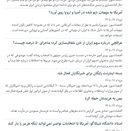
حال آماده‌سازی و تعمیر جنگنده‌های این ناو برای ادامه اجرای محاصره دریایی ایران هستند.
آمریکا به مهمات دپو شده در آسیا و اروپا روی آورد؟
مرداد ۱۷, ۱۴۰۵
اقتصادنیوز: نیویورک‌تایمز به نقل از مقامات آمریکایی خبر داد که در بحبوحه کاهش نگران‌کننده
مهمات آمریکا به دلیل جنگ با ایران، از مهماتی که در کشورهای آسیایی و اروپایی دپو شده است
استفاده خواهد شد.
عراقچی درباره سهم ایران از خزر شفاف‌سازی کرد؛ ماجرای ۵۰ درصد چیست؟
مرداد ۱۷, ۱۴۰۵
اقتصادنیوز: وزیر امور خارجه در نشست خبری رئیس جمهور با اصحاب رسانه گفت: موضوعی که در
جامعه ایران به‌عنوان «سهم ایران از دریای خزر» مطرح می‌شود، مربوط به اختلافات درباره خط مبدأ و
تقسیم بستر و زیربستر دریاست.
بسته اینترنت رایگان برای خبرنگاران فعال شد
مرداد ۱۷, ۱۴۰۵
اقتصادنیوز: همزمان با ۱۷ مردادماه، روز خبرنگار، بسته ۲۰۰ گیگابایتی اینترنت رایگان ویژه خبرنگاران که
از سوی وزارت ارتباطات و فناوری اطلاعات در نظر گرفته شده، از سوی اپراتور اول تلفن همراه فعال شد.
یمن به عربستان حمله کرد
مرداد ۱۷, ۱۴۰۵
اقتصادنیوز: منابع یمنی گزارش دادند مقرهای عناصر وابسته به عربستان سعودی در مأرب، هدف
حملات موشکی قرار گرفته است.
استاد دانشگاه شیکاگو: آمریکا تا انتخابات نوامبر نمی‌تواند تنگه هرمز را باز کند
مرداد ۱۷, ۱۴۰۵