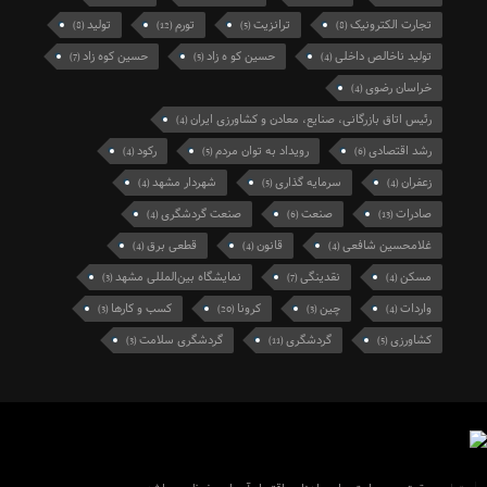
تجارت الکترونیک
ترانزیت
تورم
تولید
(8)
(12)
(5)
(8)
تولید ناخالص داخلی
حسین کو ه زاد
حسین کوه زاد
(7)
(5)
(4)
خراسان رضوی
(4)
رئیس اتاق بازرگانی، صنایع، معادن و کشاورزی ایران
(4)
رشد اقتصادی
رویداد به توان مردم
رکود
(4)
(5)
(6)
زعفران
سرمایه گذاری
شهردار مشهد
(4)
(5)
(4)
صادرات
صنعت
صنعت گردشگری
(4)
(6)
(13)
غلامحسین شافعی
قانون
قطعی برق
(4)
(4)
(4)
مسکن
نقدینگی
نمایشگاه بین‌المللی مشهد
(3)
(7)
(4)
واردات
چین
کرونا
کسب و کارها
(3)
(20)
(3)
(4)
کشاورزی
گردشگری
گردشگری سلامت
(3)
(11)
(5)