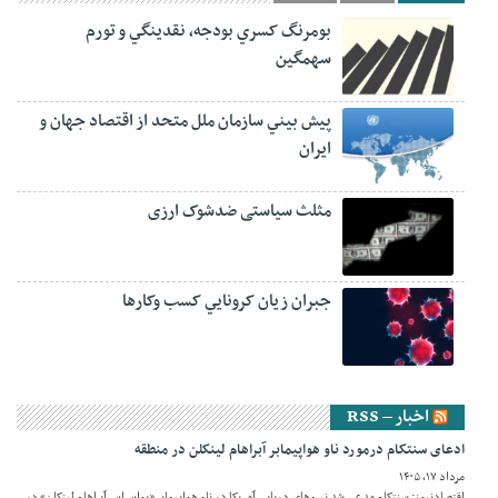
بومرنگ کسري بودجه، نقدينگي و تورم
سهمگين
پيش‏ بيني سازمان ملل متحد از اقتصاد جهان و
ايران
مثلث سیاستی ضدشوک ارزی
جبران زيان کرونايي کسب وکارها
اخبار – RSS
ادعای سنتکام درمورد ناو هواپیمابر آبراهام لینکلن در منطقه
مرداد ۱۷, ۱۴۰۵
اقتصادنیوز: سنتکام مدعی شد نیروهای دریایی آمریکا در ناو هواپیمابر «یواس‌اس آبراهام لینکلن» در