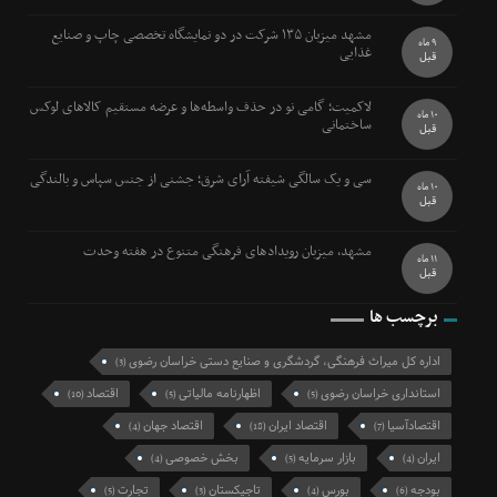
مشهد میزبان ۱۳۵ شرکت در دو نمایشگاه تخصصی چاپ و صنایع
9 ماه
غذایی
قبل
لاکمیت؛ گامی نو در حذف واسطه‌ها و عرضه مستقیم کالاهای لوکس
10 ماه
ساختمانی
قبل
سی و یک سالگی شیفته آرای شرق؛ جشنی از جنس سپاس و بالندگی
10 ماه
قبل
مشهد، میزبان رویدادهای فرهنگی متنوع در هفته وحدت
11 ماه
قبل
برچسب ها
اداره کل میراث فرهنگی، گردشگری و صنایع دستی خراسان رضوی
(3)
استانداری خراسان رضوی
اظهارنامه مالیاتی
اقتصاد
(10)
(5)
(5)
اقتصادآسیا
اقتصاد ایران
اقتصاد جهان
(4)
(18)
(7)
ایران
بازار سرمایه
بخش خصوصی
(4)
(5)
(4)
بودجه
بورس
تاجیکستان
تجارت
(5)
(3)
(4)
(6)