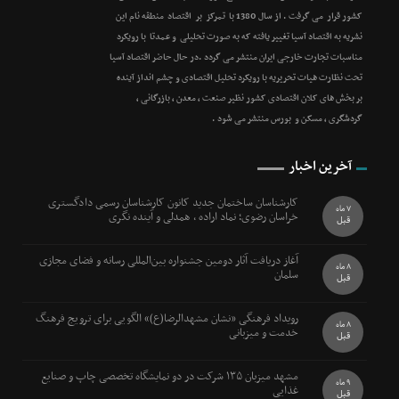
کشور قرار می گرفت . از سال 1380 با تمرکز بر اقتصاد منطقه نام این
نشریه به اقتصاد آسیا تغییر یافته که به صورت تحلیلی و عمدتا با رویکرد
مناسبات تجارت خارجی ایران منتشر می گردد .در حال حاضر اقتصاد آسیا
تحت نظارت هیات تحریریه با رویکرد تحلیل اقتصادی و چشم انداز آینده
بر بخش های کلان اقتصادی کشور نظیر صنعت ، معدن ، بازرگانی ،
گردشگری ، مسکن و بورس منتشر می شود .
آخرین اخبار
کارشناسان ساختمان جدید کانون کارشناسان رسمی دادگستری
7 ماه
خراسان رضوی؛ نماد اراده ، همدلی و آینده نگری
قبل
آغاز دریافت آثار دومین جشنواره بین‌المللی رسانه و فضای مجازی
8 ماه
سلمان
قبل
رویداد فرهنگی «نشان مشهدالرضا(ع)» الگویی برای ترویج فرهنگ
8 ماه
خدمت و میزبانی
قبل
مشهد میزبان ۱۳۵ شرکت در دو نمایشگاه تخصصی چاپ و صنایع
9 ماه
غذایی
قبل