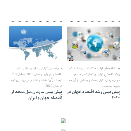
10 ژوئن 2020
10 ژوئن 2020
نشانه‌هاي اوليه حکايت از آن دارند که
براساس گزارش سازمان ملل، رشد
روند کاهشي توليد و تجارت در سطح
اقتصادي جهان در سال 2019 معادل 2.3
جهان درحال افول است و بخشي از آن به
درصد برآورد شده و انتظار مي‌رود اين نرخ
بهبود صنعت...
در سال 2020...
پيش بيني رشد اقتصاد جهان در
پيش‏ بيني سازمان ملل متحد از
۲۰۲۰
اقتصاد جهان و ايران