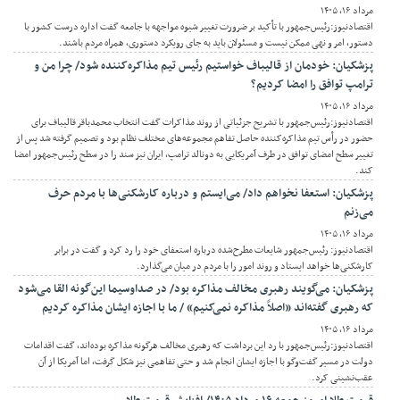
مرداد ۱۶, ۱۴۰۵
اقتصادنیوز:رئیس‌جمهور با تأکید بر ضرورت تغییر شیوه مواجهه با جامعه گفت اداره درست کشور با
دستور، امر و نهی ممکن نیست و مسئولان باید به جای رویکرد دستوری، همراه مردم باشند.
پزشکیان: خودمان از قالیباف خواستیم رئیس تیم مذاکره‌کننده شود/ چرا من و
ترامپ توافق را امضا کردیم؟
مرداد ۱۶, ۱۴۰۵
اقتصادنیوز:رئیس‌جمهور با تشریح جزئیاتی از روند مذاکرات گفت انتخاب محمدباقر قالیباف برای
حضور در رأس تیم مذاکره‌کننده حاصل تفاهم مجموعه‌های مختلف نظام بود و تصمیم گرفته شد پس از
تغییر سطح امضای توافق در طرف آمریکایی به دونالد ترامپ، ایران نیز سند را در سطح رئیس‌جمهور امضا
کند.
پزشکیان: استعفا نخواهم داد/ می‌ایستم و درباره کارشکنی‌ها با مردم حرف
می‌زنم
مرداد ۱۶, ۱۴۰۵
اقتصادنیوز: رئیس‌جمهور شایعات مطرح‌شده درباره استعفای خود را رد کرد و گفت در برابر
کارشکنی‌ها خواهد ایستاد و روند امور را با مردم در میان می‌گذارد.
پزشکیان: می‌گویند رهبری مخالف مذاکره بود/ در صداوسیما این‌گونه القا می‌شود
که رهبری گفته‌اند «اصلاً مذاکره نمی‌کنیم» / ما با اجازه ایشان مذاکره کردیم
مرداد ۱۶, ۱۴۰۵
اقتصادنیوز:رئیس‌جمهور با رد این برداشت که رهبری مخالف هرگونه مذاکره بوده‌اند، گفت اقدامات
دولت در مسیر گفت‌وگو با اجازه ایشان انجام شد و حتی تفاهمی نیز شکل گرفت، اما آمریکا از آن
عقب‌نشینی کرد.