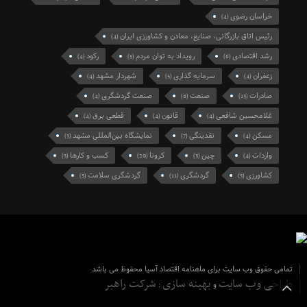
خراسان رضوی
(4)
رئیس اتاق بازرگانی، صنایع، معادن و کشاورزی ایران
(4)
رشد اقتصادی
رویداد به توان مردم
رکود
(4)
(5)
(6)
زعفران
سرمایه گذاری
شهردار مشهد
(4)
(5)
(4)
صادرات
صنعت
صنعت گردشگری
(4)
(6)
(13)
غلامحسین شافعی
قانون
قطعی برق
(4)
(4)
(4)
مسکن
نقدینگی
نمایشگاه بین‌المللی مشهد
(3)
(7)
(4)
واردات
چین
کرونا
کسب و کارها
(3)
(20)
(3)
(4)
کشاورزی
گردشگری
گردشگری سلامت
(3)
(11)
(5)
تمامی حقوق وب سایت برای ماهنامه اقتصاد آسیا محفوظ می باشد
طراحی وب سایت
بهینه سازی
شرکت راهبر
و
: