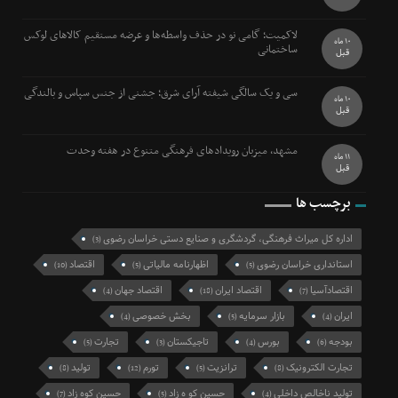
لاکمیت؛ گامی نو در حذف واسطه‌ها و عرضه مستقیم کالاهای لوکس
10 ماه
ساختمانی
قبل
سی و یک سالگی شیفته آرای شرق؛ جشنی از جنس سپاس و بالندگی
10 ماه
قبل
مشهد، میزبان رویدادهای فرهنگی متنوع در هفته وحدت
11 ماه
قبل
برچسب ها
اداره کل میراث فرهنگی، گردشگری و صنایع دستی خراسان رضوی
(3)
استانداری خراسان رضوی
اظهارنامه مالیاتی
اقتصاد
(10)
(5)
(5)
اقتصادآسیا
اقتصاد ایران
اقتصاد جهان
(4)
(18)
(7)
ایران
بازار سرمایه
بخش خصوصی
(4)
(5)
(4)
بودجه
بورس
تاجیکستان
تجارت
(5)
(3)
(4)
(6)
تجارت الکترونیک
ترانزیت
تورم
تولید
(8)
(12)
(5)
(8)
تولید ناخالص داخلی
حسین کو ه زاد
حسین کوه زاد
(7)
(5)
(4)