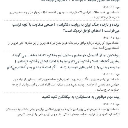
قیمت طلا امروز جمعه ۱۶ مرداد ۱۴۰۵/ افزایش قیمت طلا
مرداد ۱۶, ۱۴۰۵
اقتصادنیوز: قیمت طلا با افزایش 76 دلاری نسبت به روز گذشته، 4336 (چهار هزار و سیصد و سی و
شش) دلار نرخ‌گذاری شد.
برنده و بازنده جنگ ایران به روایت «تلگراف» | صلحی متفاوت با آنچه ترامپ
می‌خواست | امضای توافق نزدیک است؟
مرداد ۱۶, ۱۴۰۵
اقتصادنیوز: گزارش‌ها درباره توافق بر سر تنگه هرمز نشان می‌دهد تهران از این منازعه حتی قوی‌تر از
گذشته بیرون آمده است.
پزشکیان: ما از قالیباف خواستیم مسئول تیم مذاکره کننده باشد | می گویند
رهبری گفته‌اند اصلا مذاکره نمی‌کنیم اما ما با اجازه ایشان مذاکره کرده‌ایم |
مدرسه میناب را از کشورهای همسایه زدند | اگر استعفا بدهم رسماً اعلام می‌کنم
مرداد ۱۶, ۱۴۰۵
اقتصادنیوز: رئیس‌جمهور با تأکید بر ضرورت اجرای طرح محله‌محوری گفت بسیاری از نهادهای
حمایتی تنها بخشی از جامعه را پوشش می‌دهند و ممکن است افراد فقیرتر و آسیب‌پذیرتر از چرخه
حمایت خارج بمانند.
پیام مهم عراقچی به همسایگان: به بیگانگان تکیه نکنید
مرداد ۱۶, ۱۴۰۵
اقتصادنیوز:سید عباس عراقچی وزیر امور خارجه جمهوری اسلامی ایران در پیامی خطاب به همسایگان
تاکید کرد که زمان آن فرا رسیده است به خود متکی باشیم و برادری واقعی را در پیش گیریم.