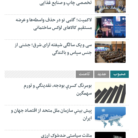
تخصصی چاپ و صنایع غذایی
لاکمیت؛ گامی نو در حذف واسطه‌ها و عرضه
مستقیم کالاهای لوکس ساختمانی
سی و یک سالگی شیفته آرای شرق؛ جشنی از
جنس سپاس و بالندگی
محبوب
جدید
کامنت
بومرنگ کسري بودجه، نقدينگي و تورم
سهمگين
پيش‏ بيني سازمان ملل متحد از اقتصاد جهان و
ايران
مثلث سیاستی ضدشوک ارزی