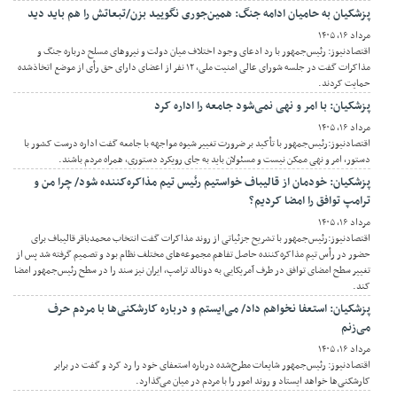
پزشکیان به حامیان ادامه جنگ: همین‌جوری نگویید بزن/تبعاتش را هم باید دید
مرداد ۱۶, ۱۴۰۵
اقتصادنیوز: رئیس‌جمهور با رد ادعای وجود اختلاف میان دولت و نیروهای مسلح درباره جنگ و
مذاکرات گفت در جلسه شورای عالی امنیت ملی، ۱۲ نفر از اعضای دارای حق رأی از موضع اتخاذشده
حمایت کردند.
پزشکیان: با امر و نهی نمی‌شود جامعه را اداره کرد
مرداد ۱۶, ۱۴۰۵
اقتصادنیوز:رئیس‌جمهور با تأکید بر ضرورت تغییر شیوه مواجهه با جامعه گفت اداره درست کشور با
دستور، امر و نهی ممکن نیست و مسئولان باید به جای رویکرد دستوری، همراه مردم باشند.
پزشکیان: خودمان از قالیباف خواستیم رئیس تیم مذاکره‌کننده شود/ چرا من و
ترامپ توافق را امضا کردیم؟
مرداد ۱۶, ۱۴۰۵
اقتصادنیوز:رئیس‌جمهور با تشریح جزئیاتی از روند مذاکرات گفت انتخاب محمدباقر قالیباف برای
حضور در رأس تیم مذاکره‌کننده حاصل تفاهم مجموعه‌های مختلف نظام بود و تصمیم گرفته شد پس از
تغییر سطح امضای توافق در طرف آمریکایی به دونالد ترامپ، ایران نیز سند را در سطح رئیس‌جمهور امضا
کند.
پزشکیان: استعفا نخواهم داد/ می‌ایستم و درباره کارشکنی‌ها با مردم حرف
می‌زنم
مرداد ۱۶, ۱۴۰۵
اقتصادنیوز: رئیس‌جمهور شایعات مطرح‌شده درباره استعفای خود را رد کرد و گفت در برابر
کارشکنی‌ها خواهد ایستاد و روند امور را با مردم در میان می‌گذارد.