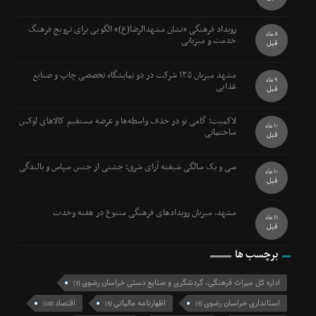
رویداد فرهنگی «نشان مشهدالرضا(ع)» الگویی برای ترویج فرهنگ
8 ماه
خدمت و میزبانی
قبل
مشهد میزبان ۱۳۵ شرکت در دو نمایشگاه تخصصی چاپ و صنایع
9 ماه
غذایی
قبل
لاکمیت؛ گامی نو در حذف واسطه‌ها و عرضه مستقیم کالاهای لوکس
10 ماه
ساختمانی
قبل
سی و یک سالگی شیفته آرای شرق؛ جشنی از جنس سپاس و بالندگی
10 ماه
قبل
مشهد، میزبان رویدادهای فرهنگی متنوع در هفته وحدت
11 ماه
قبل
برچسب ها
اداره کل میراث فرهنگی، گردشگری و صنایع دستی خراسان رضوی
(3)
استانداری خراسان رضوی
اظهارنامه مالیاتی
اقتصاد
(10)
(5)
(5)