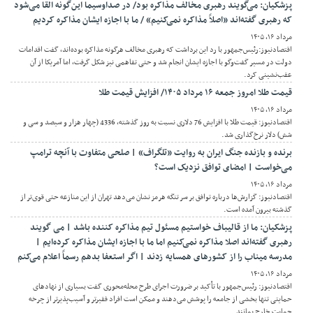
پزشکیان: می‌گویند رهبری مخالف مذاکره بود/ در صداوسیما این‌گونه القا می‌شود
که رهبری گفته‌اند «اصلاً مذاکره نمی‌کنیم» / ما با اجازه ایشان مذاکره کردیم
مرداد ۱۶, ۱۴۰۵
اقتصادنیوز:رئیس‌جمهور با رد این برداشت که رهبری مخالف هرگونه مذاکره بوده‌اند، گفت اقدامات
دولت در مسیر گفت‌وگو با اجازه ایشان انجام شد و حتی تفاهمی نیز شکل گرفت، اما آمریکا از آن
عقب‌نشینی کرد.
قیمت طلا امروز جمعه ۱۶ مرداد ۱۴۰۵/ افزایش قیمت طلا
مرداد ۱۶, ۱۴۰۵
اقتصادنیوز: قیمت طلا با افزایش 76 دلاری نسبت به روز گذشته، 4336 (چهار هزار و سیصد و سی و
شش) دلار نرخ‌گذاری شد.
برنده و بازنده جنگ ایران به روایت «تلگراف» | صلحی متفاوت با آنچه ترامپ
می‌خواست | امضای توافق نزدیک است؟
مرداد ۱۶, ۱۴۰۵
اقتصادنیوز: گزارش‌ها درباره توافق بر سر تنگه هرمز نشان می‌دهد تهران از این منازعه حتی قوی‌تر از
گذشته بیرون آمده است.
پزشکیان: ما از قالیباف خواستیم مسئول تیم مذاکره کننده باشد | می گویند
رهبری گفته‌اند اصلا مذاکره نمی‌کنیم اما ما با اجازه ایشان مذاکره کرده‌ایم |
مدرسه میناب را از کشورهای همسایه زدند | اگر استعفا بدهم رسماً اعلام می‌کنم
مرداد ۱۶, ۱۴۰۵
اقتصادنیوز: رئیس‌جمهور با تأکید بر ضرورت اجرای طرح محله‌محوری گفت بسیاری از نهادهای
حمایتی تنها بخشی از جامعه را پوشش می‌دهند و ممکن است افراد فقیرتر و آسیب‌پذیرتر از چرخه
حمایت خارج بمانند.