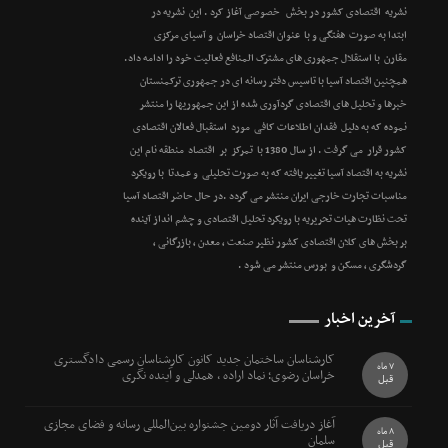
نشریه اقتصادی کشور در بخش خصوصی آغاز کرد . این نشریه در
ابتدا به صورت هفتگی و با عنوان اقتصاد خراسان و آسیای مرکزی
مقارن با استقلال جمهوری های مشترک المنافع فعالیت خود را ادامه داد.
همچنین اقتصاد آسیا با تاسیس دفتر رسانه ای در جمهوری ترکمنستان
خبرها و تحلیل های اقتصادی گردآوری شده از این جمهوریها را منتشر
نموده که به دلیل فقدان اطلاعات کافی مورد استقبال فعالان اقتصادی
کشور قرار می گرفت . از سال 1380 با تمرکز بر اقتصاد منطقه نام این
نشریه به اقتصاد آسیا تغییر یافته که به صورت تحلیلی و عمدتا با رویکرد
مناسبات تجارت خارجی ایران منتشر می گردد .در حال حاضر اقتصاد آسیا
تحت نظارت هیات تحریریه با رویکرد تحلیل اقتصادی و چشم انداز آینده
بر بخش های کلان اقتصادی کشور نظیر صنعت ، معدن ، بازرگانی ،
گردشگری ، مسکن و بورس منتشر می شود .
آخرین اخبار
کارشناسان ساختمان جدید کانون کارشناسان رسمی دادگستری
7 ماه
خراسان رضوی؛ نماد اراده ، همدلی و آینده نگری
قبل
آغاز دریافت آثار دومین جشنواره بین‌المللی رسانه و فضای مجازی
8 ماه
سلمان
قبل