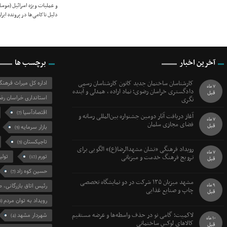
و عملیات ویژه اسرائیل (موساد
دلیل ناکامی‌ها در پرونده ای
آخرین اخبار
برچسب ها
کارشناسان ساختمان جدید کانون کارشناسان رسمی
اداره کل میراث فرهن
7 ماه
دادگستری خراسان رضوی؛ نماد اراده ، همدلی و آینده
قبل
استانداری خراسان رض
نگری
اقتصادآسیا
(7)
آغاز دریافت آثار دومین جشنواره بین‌المللی رسانه و
7 ماه
فضای مجازی سلمان
قبل
بازار سرمایه
(5)
تاجیکستان
(3)
رویداد فرهنگی «نشان مشهدالرضا(ع)» الگویی برای
7 ماه
ترویج فرهنگ خدمت و میزبانی
تورم
تولی
(12)
قبل
حسین کوه زاد
(7)
مشهد میزبان ۱۳۵ شرکت در دو نمایشگاه تخصصی
9 ماه
رئیس اتاق بازرگانی، ص
چاپ و صنایع غذایی
قبل
رویداد به توان مردم
(5)
لاکمیت؛ گامی نو در حذف واسطه‌ها و عرضه مستقیم
شهردار مشهد
(4)
10 ماه
کالاهای لوکس ساختمانی
قبل