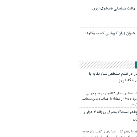
مثلث سیاستی ضدشوک ارزی
جبران زيان کرونايي کسب وکارها
ار در قشم مشخص شد/ مقابه با
 تنگه هرمز
اقتصادنیوز:منابع آگاه علت شنیده شدن صدای ۲ انفجار در قشم حوالی
ساعت ۲۱ و ۴۰ دقیقه پانزدهم مرداد ۱۴۰۵ را مقابله با اهداف دشمن متخاصم
ردند.
قیمت واقعی تخم‌مرغ چقدر است؟/ مصرف روزانه ۳ هزار و
داران تخم گذار استان تهران گفت: با توجه به