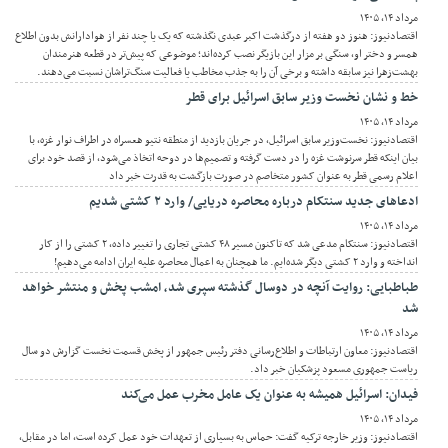
مرداد ۱۴, ۱۴۰۵
اقتصادنیوز: هنوز دو هفته از درگذشت اکبر عبدی نگذشته که یک یا چند نفر از هوادارانش بدون اطلاع
همسر و دختر او، سنگی بر مزار این بازیگر نصب کرده‌اند؛ موضوعی که پیش‌تر در قطعه هنرمندان
بهشت‌زهرا نیز سابقه داشته و برخی آن را به جذب مخاطب یا فعالیت سنگ‌تراشان نسبت می‌دهند.
خط و نشان نخست وزیر سابق اسرائیل برای قطر
مرداد ۱۴, ۱۴۰۵
اقتصادنیوز: نخست‌وزیر سابق اسرائیل، در جریان بازدید از منطقه نتیو هعسراه در اطراف نوار غزه، با
بیان اینکه قطر سرنوشت غزه را در دست گرفته و تصمیم‌ها در دوحه اتخاذ می‌شود، از قصد خود برای
اعلام رسمی قطر به عنوان کشور متخاصم در صورت بازگشت به قدرت خبر داد
ادعاهای جدید سنتکام درباره محاصره دریایی/ وارد ۲ کشتی شدیم
مرداد ۱۴, ۱۴۰۵
اقتصادنیوز: سنتکام مدعی شد که تاکنون مسیر ۴۸ کشتی تجاری را تغییر داده، ۲ کشتی را از کار
انداخته و وارد ۲ کشتی دیگر شده‌ایم. ما همچنان به اعمال محاصره علیه ایران ادامه می‌دهیم!
طباطبایی: روایت آنچه در دوسال گذشته سپری شد، امشب پخش و منتشر خواهد
شد
مرداد ۱۴, ۱۴۰۵
اقتصادنیوز: معاون ارتباطات و اطلاع‌رسانی دفتر رئیس جمهور از پخش قسمت نخست گزارش دو سال
ریاست جمهوری مسعود پزشکیان خبر داد.
فیدان: اسرائیل همیشه به عنوان یک عامل مخرب عمل می‌کند
مرداد ۱۴, ۱۴۰۵
اقتصادنیوز: وزیر خارجه ترکیه گفت: حماس به بسیاری از تعهدات خود عمل کرده است، اما در مقابل،