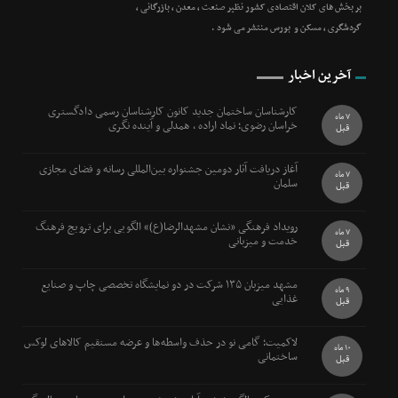
بر بخش های کلان اقتصادی کشور نظیر صنعت ، معدن ، بازرگانی ،
گردشگری ، مسکن و بورس منتشر می شود .
آخرین اخبار
کارشناسان ساختمان جدید کانون کارشناسان رسمی دادگستری
7 ماه
خراسان رضوی؛ نماد اراده ، همدلی و آینده نگری
قبل
آغاز دریافت آثار دومین جشنواره بین‌المللی رسانه و فضای مجازی
7 ماه
سلمان
قبل
رویداد فرهنگی «نشان مشهدالرضا(ع)» الگویی برای ترویج فرهنگ
7 ماه
خدمت و میزبانی
قبل
مشهد میزبان ۱۳۵ شرکت در دو نمایشگاه تخصصی چاپ و صنایع
9 ماه
غذایی
قبل
لاکمیت؛ گامی نو در حذف واسطه‌ها و عرضه مستقیم کالاهای لوکس
10 ماه
ساختمانی
قبل