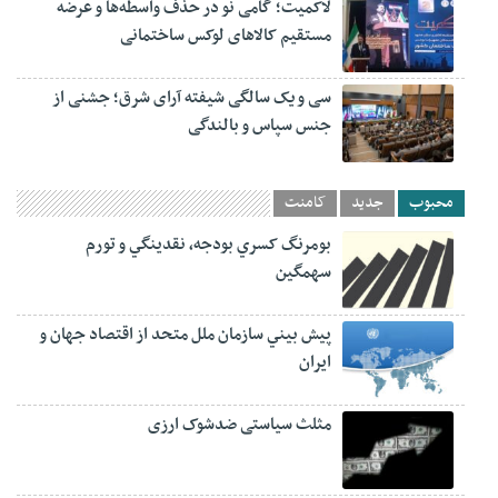
لاکمیت؛ گامی نو در حذف واسطه‌ها و عرضه
مستقیم کالاهای لوکس ساختمانی
سی و یک سالگی شیفته آرای شرق؛ جشنی از
جنس سپاس و بالندگی
محبوب
جدید
کامنت
بومرنگ کسري بودجه، نقدينگي و تورم
سهمگين
پيش‏ بيني سازمان ملل متحد از اقتصاد جهان و
ايران
مثلث سیاستی ضدشوک ارزی