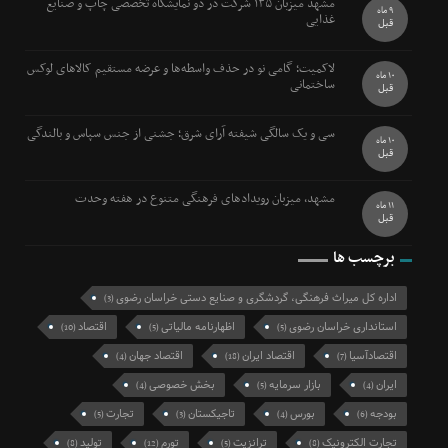
مشهد میزبان ۱۳۵ شرکت در دو نمایشگاه تخصصی چاپ و صنایع
9 ماه
غذایی
قبل
لاکمیت؛ گامی نو در حذف واسطه‌ها و عرضه مستقیم کالاهای لوکس
10 ماه
ساختمانی
قبل
سی و یک سالگی شیفته آرای شرق؛ جشنی از جنس سپاس و بالندگی
10 ماه
قبل
مشهد، میزبان رویدادهای فرهنگی متنوع در هفته وحدت
11 ماه
قبل
برچسب ها
اداره کل میراث فرهنگی، گردشگری و صنایع دستی خراسان رضوی
(3)
استانداری خراسان رضوی
اظهارنامه مالیاتی
اقتصاد
(10)
(5)
(5)
اقتصادآسیا
اقتصاد ایران
اقتصاد جهان
(4)
(18)
(7)
ایران
بازار سرمایه
بخش خصوصی
(4)
(5)
(4)
بودجه
بورس
تاجیکستان
تجارت
(5)
(3)
(4)
(6)
تجارت الکترونیک
ترانزیت
تورم
تولید
(8)
(12)
(5)
(8)