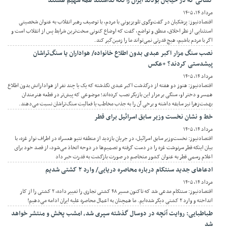
کسانی که در خیابان بودند ایران را نگه نداشتند همه سهیم هستند
مرداد ۱۴, ۱۴۰۵
اقتصادنیوز: پزشکیان در گفت‌وگوی تلویزیونی با مردم، با توصیف رهبر انقلاب به عنوان شخصیتی
استثنایی از نظر اخلاق، منطق و تواضع، گفت که اوضاع کنونی سخت‌ترین شرایط پس از انقلاب است و
اگر با مردم باشیم، هیچ قدرتی نمی‌تواند ما را زمین‌گیر کند.
نصب سنگ مزار اکبر عبدی بدون اطلاع خانواده/ هواداران یا سنگ‌تراشان
پیشدستی کردند؟ +عکس
مرداد ۱۴, ۱۴۰۵
اقتصادنیوز: هنوز دو هفته از درگذشت اکبر عبدی نگذشته که یک یا چند نفر از هوادارانش بدون اطلاع
همسر و دختر او، سنگی بر مزار این بازیگر نصب کرده‌اند؛ موضوعی که پیش‌تر در قطعه هنرمندان
بهشت‌زهرا نیز سابقه داشته و برخی آن را به جذب مخاطب یا فعالیت سنگ‌تراشان نسبت می‌دهند.
خط و نشان نخست وزیر سابق اسرائیل برای قطر
مرداد ۱۴, ۱۴۰۵
اقتصادنیوز: نخست‌وزیر سابق اسرائیل، در جریان بازدید از منطقه نتیو هعسراه در اطراف نوار غزه، با
بیان اینکه قطر سرنوشت غزه را در دست گرفته و تصمیم‌ها در دوحه اتخاذ می‌شود، از قصد خود برای
اعلام رسمی قطر به عنوان کشور متخاصم در صورت بازگشت به قدرت خبر داد
ادعاهای جدید سنتکام درباره محاصره دریایی/ وارد ۲ کشتی شدیم
مرداد ۱۴, ۱۴۰۵
اقتصادنیوز: سنتکام مدعی شد که تاکنون مسیر ۴۸ کشتی تجاری را تغییر داده، ۲ کشتی را از کار
انداخته و وارد ۲ کشتی دیگر شده‌ایم. ما همچنان به اعمال محاصره علیه ایران ادامه می‌دهیم!
طباطبایی: روایت آنچه در دوسال گذشته سپری شد، امشب پخش و منتشر خواهد
شد