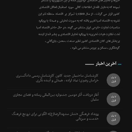
خبرها و تحلیل های اقتصادی گردآوری شده از این جمهوریها را منتشر
نموده که به دلیل فقدان اطلاعات کافی مورد استقبال فعالان اقتصادی
کشور قرار می گرفت . از سال 1380 با تمرکز بر اقتصاد منطقه نام این
نشریه به اقتصاد آسیا تغییر یافته که به صورت تحلیلی و عمدتا با رویکرد
مناسبات تجارت خارجی ایران منتشر می گردد .در حال حاضر اقتصاد آسیا
تحت نظارت هیات تحریریه با رویکرد تحلیل اقتصادی و چشم انداز آینده
بر بخش های کلان اقتصادی کشور نظیر صنعت ، معدن ، بازرگانی ،
گردشگری ، مسکن و بورس منتشر می شود .
آخرین اخبار
کارشناسان ساختمان جدید کانون کارشناسان رسمی دادگستری
7 ماه
خراسان رضوی؛ نماد اراده ، همدلی و آینده نگری
قبل
آغاز دریافت آثار دومین جشنواره بین‌المللی رسانه و فضای مجازی
7 ماه
سلمان
قبل
رویداد فرهنگی «نشان مشهدالرضا(ع)» الگویی برای ترویج فرهنگ
7 ماه
خدمت و میزبانی
قبل