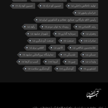
تولید ناخالص داخلی
حسین کو ه زاد
حسین کوه زاد
(7)
(5)
(4)
خراسان رضوی
(4)
رئیس اتاق بازرگانی، صنایع، معادن و کشاورزی ایران
(4)
رشد اقتصادی
رویداد به توان مردم
رکود
(4)
(5)
(6)
زعفران
سرمایه گذاری
شهردار مشهد
(4)
(5)
(4)
صادرات
صنعت
صنعت گردشگری
(4)
(6)
(13)
غلامحسین شافعی
قانون
قطعی برق
(4)
(4)
(4)
مسکن
نقدینگی
نمایشگاه بین‌المللی مشهد
(3)
(7)
(4)
واردات
چین
کرونا
کسب و کارها
(3)
(20)
(3)
(4)
کشاورزی
گردشگری
گردشگری سلامت
(3)
(11)
(5)
تمامی حقوق وب سایت برای ماهنامه اقتصاد آسیا محفوظ می باشد