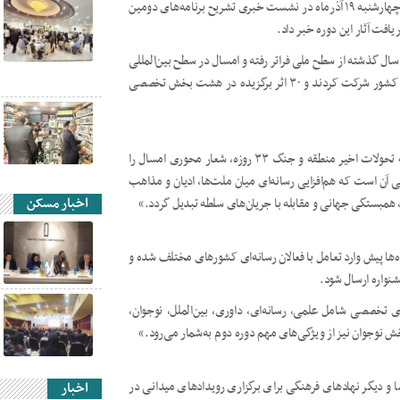
، حجت‌الاسلام احسان کفشدار طوسی، صبح چهارشنبه ۱۹ آذرماه در نشست خبری تشریح برنامه‌های دومین
افت آثار این دوره خبر داد.
ال گذشته از سطح ملی فراتر رفته و امسال در سطح بین‌المللی
برگزار می‌شود. در دوره نخست، بیش از ۶۰۰ فعال رسانه‌ای از سراسر کشور شرکت کردند و ۳۰ اثر برگزیده در هشت بخش تخصصی
دبیرکل جشنواره بین‌المللی رسانه و فضای مجازی سلمان، با اشاره به تحولات اخیر منطقه و جنگ ۳۳ روزه، شعار محوری امسال را
ی آن است که هم‌افزایی رسانه‌ای میان ملت‌ها، ادیان و مذاهب
اخبار مسکن
مبستگی جهانی و مقابله با جریان‌های سلطه تبدیل گردد.»
‌ها پیش وارد تعامل با فعالان رسانه‌ای کشورهای مختلف شده و
شنواره ارسال شود.
ای تخصصی شامل علمی، رسانه‌ای، داوری، بین‌الملل، نوجوان،
نوجوان نیز از ویژگی‌های مهم دوره دوم به‌شمار می‌رود.»
 و دیگر نهادهای فرهنگی برای برگزاری رویدادهای میدانی در
اخبار