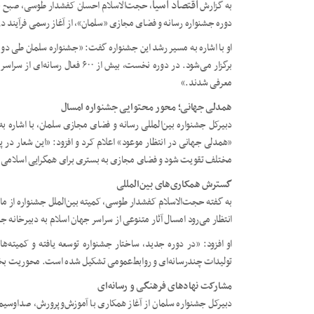
اقتصاد آسیا
به گزارش
دوره جشنواره رسانه و فضای مجازی «سلمان»، از آغاز رسمی فرآیند دری
او با اشاره به مسیر رشد این جشنواره گفت: «جشنواره سلمان طی دو س
معرفی شدند.»
همدلی جهانی؛ محور محتوایی جشنواره امسال
«همدلی جهانی در انتظار موعود» اعلام کرد و افزود: «این شعار در پ
مختلف تقویت شود و فضای مجازی به بستری برای همگرایی اسلامی، ه
گسترش همکاری‌های بین‌المللی
به گفته حجت‌الاسلام کفشدار طوسی، کمیته بین‌الملل جشنواره از ماه
انتظار می‌رود امسال آثار متنوعی از سراسر جهان اسلام به دبیرخانه ج
او افزود: «در دوره جدید، ساختار جشنواره توسعه یافته و کمیته‌ه
تولیدات چندرسانه‌ای و روابط‌عمومی تشکیل شده است. محوریت بخش 
مشارکت نهادهای فرهنگی و رسانه‌ای
دبیرکل جشنواره سلمان از آغاز همکاری با آموزش‌وپرورش، صداوسیما