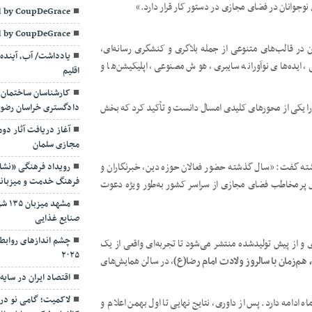
نوجوانان در فضای مجازی در دستور کار قرار دارد.»
 by CoupDeGrace
 by CoupDeGrace
ن در قالب‌های متنوعی از جمله بلاگری و کنشگری رسانه‌ای،
یادداشت/ آب، آینده 
ی، ایده‌های نوآورانه سایبری، هوش مصنوعی، اپلیکیشن‌ها و
اقلیم
کارشناسان ساختمان 
 را یکی از محورهای کلیدی امسال دانست و تأکید کرد که بخش
دادگستری خراسان رضوی؛ 
آغاز دریافت آثار دوم
مجازی سلمان
ه گفت: «سال گذشته حضور فعالان حوزه دین، خبرنگاران و
رویداد فرهنگی «نشان
فرهنگ خدمت و میزبان
رسانه‌ای موجب پویایی جشنواره شد. امسال نیز ۳۱۳ فعال پرمخاطب فضای مجازی از سراسر کشور به‌طور ویژه دعوت
مشهد
صنایع غذایی
چشم اندازهای روابط 
 و از پیش تولیدشده منتشر می‌شود تا تجربه‌ای واقعی از یک
۲۰۲۵
، در سالن همایش‌های
اقتصاد ایران در سای
لاکمیت؛ گامی نو در
ان اعلام کرد: «دریافت آثار از امروز آغاز شده و تا ۱۹ دی‌ماه ادامه دارد. پس از داوری، نتایج نهایی تا اول بهمن اعلام و