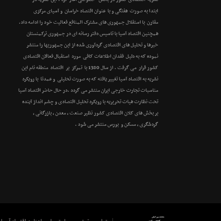
ابتدا به صورت هفتگی و با عنوان اقتصاد خراسان و آسیای مرکزی
مقارن با استقلال جمهوری های مشترک المنافع فعالیت خود را ادامه داد.
همچنین اقتصاد آسیا با تاسیس دفتر رسانه ای در جمهوری ترکمنستان
خبرها و تحلیل های اقتصادی گردآوری شده از این جمهوریها را منتشر
نموده که به دلیل فقدان اطلاعات کافی مورد استقبال فعالان اقتصادی
کشور قرار می گرفت . از سال 1380 با تمرکز بر اقتصاد منطقه نام این
نشریه به اقتصاد آسیا تغییر یافته که به صورت تحلیلی و عمدتا با رویکرد
مناسبات تجارت خارجی ایران منتشر می گردد .در حال حاضر اقتصاد آسیا
تحت نظارت هیات تحریریه با رویکرد تحلیل اقتصادی و چشم انداز آینده
بر بخش های کلان اقتصادی کشور نظیر صنعت ، معدن ، بازرگانی ،
گردشگری ، مسکن و بورس منتشر می شود .