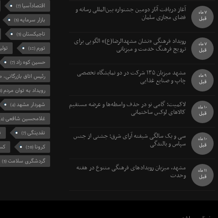
اقتصادآسیا
(7)
آغاز دریافت آثار دومین جشنواره بین‌المللی رسانه و
7 ماه
فضای مجازی سلمان
قبل
بازار سرمایه
(5)
تاجیکستان
(3)
رویداد فرهنگی «نشان مشهدالرضا(ع)» الگویی برای
7 ماه
ترویج فرهنگ خدمت و میزبانی
تورم
تولی
(12)
قبل
حسین کوه زاد
(7)
مشهد میزبان ۱۳۵ شرکت در دو نمایشگاه تخصصی
9 ماه
رئیس اتاق بازرگانی، ص
چاپ و صنایع غذایی
قبل
رویداد به توان مردم
(5)
لاکمیت؛ گامی نو در حذف واسطه‌ها و عرضه مستقیم
شهردار مشهد
(4)
10 ماه
کالاهای لوکس ساختمانی
قبل
غلامحسین شافعی
(4)
نقدینگی
ن
(7)
سی و یک سالگی شیفته آرای شرق؛ جشنی از جنس
10 ماه
سپاس و بالندگی
قبل
کرونا
کسب
(20)
گردشگری سلامت
(3)
مشهد، میزبان رویدادهای فرهنگی متنوع در هفته
11 ماه
وحدت
قبل