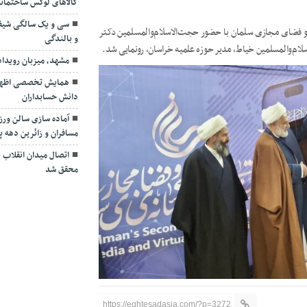
کالاهای لوکس ساختمان
سی و یک سالگی شیف
 و فضای مجازی سلمان با حضور حجت‌الاسلام‌والمسلمین دکتر
و بالندگی
لام‌والمسلمین خیاط، مدیر حوزه علمیه خراسان، رونمایی شد.
مشهد، میزبان رویدا
همایش تخصصی اظهارنا
دانش حسابداران
آماده سازی سالن ور
مسافران و زائرین دهه پا
اتصال میدان انقلاب به
محقق شد
https://eghtesadasia.com/?p=3272