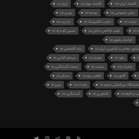
اقتصاد ایران
اقتصاد جهان
ایران
(4)
(4)
(18)
بخش خصوصی
بودجه
بورس
(4)
(6)
(4)
تجارت
تجارت الکترونیک
ترانزیت
(5)
(8)
(5)
د
تولید ناخالص داخلی
حسین کو ه زاد
(5)
(4)
(8)
خراسان رضوی
(4)
نایع، معادن و کشاورزی ایران
رشد اقتصادی
(6)
(4)
رکود
زعفران
سرمایه گذاری
(5)
(4)
(4)
صادرات
صنعت
صنعت گردشگری
(4)
(6)
(13)
قانون
قطعی برق
مسکن
(4)
(4)
(4)
مایشگاه بین‌المللی مشهد
واردات
چین
(3)
(4)
(3)
 و کارها
کشاورزی
گردشگری
(11)
(5)
(3)