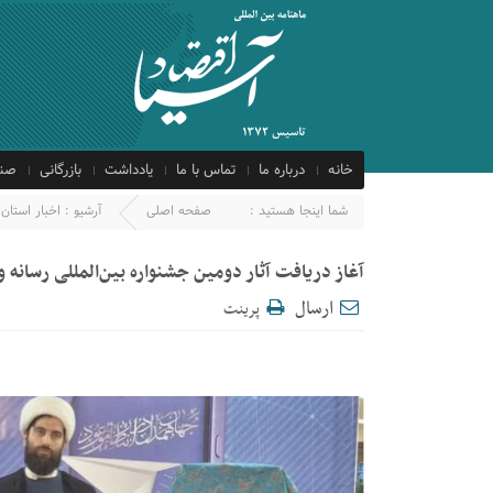
خانه
درباره ما
تماس با ما
یادداشت
بازرگانی
صنع
شما اینجا هستید :
صفحه اصلی
آرشیو :
اخبار استان
آغاز دریافت آثار دومین جشنواره بین‌المللی رسانه
ارسال
پرینت