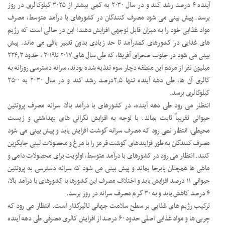
آینده ۴ درصد رشد کند و در سال ۲۰۳۰ به کمی بیشتر از ۳۰۲۵ کیلوکالری در روز
برسد. پیش بینی می شود مصرف کنندگان در کشورهای با درآمد متوسط، مصرف
مواد غذایی خود را به میزان قابل توجهی افزایش دهند؛ این در حالی است که رژیم
های غذایی در کشورهای کمدرآمد تا حد زیادی بدون تغییر باقی می ماند. پیش
بینی می شود در جنوب صحرای آفریقا، که طی سال های ۲۰۱۷ تا۲۰۱۹ ، حدود ۲۲۴٫۳
میلیون نفر از مردم این منطقه دچار سوء تغذیه شده بودند، سرانه دسترسی روزانه به
کالری آن ها، طی دهه آینده تنها ۲٫۵درصد رشد کند و در سال ۲۰۳۰ به ۲۵۰۰
کیلوکالری برسد.
انتظار می رود طی دهه آینده، در کشورهای با درآمد بالا، سرانه مصرف پروتئین
حیوانی تقریباً ثابت بماند. با توجه به افزایش نگرانی های بهداشتی و زیست
محیطی، انتظار نمی رود که مصرف سرانه گوشت افزایش یابد و پیش بینی می شود
مصرف کنندگان به طور فزایندهای گوشت قرمز را با مرغ و محصولات لبنی جایگزین
کنند. انتظار می رود در کشورهای با درآمد متوسط، اولویت برای محصولات دامی و
ماهی ها همچنان پابرجا بماند و پیش بینی می شود که سرانه دسترسی به پروتئین
حیوانی ۱۱ درصد افزایش یابد و اختلاف مصرف این کشورها با کشورهای با درآمد بالا،
۴ درصد کاهش یابد و به ۳۰ گرم مصرف سرانه در روز برسد.
ترکیب رژیم های غذایی بر سطح سلامت جهانی تاثیرگذار است. انتظار می رود که
چربی ها و مواد غذایی اصلی حدود ۶۰ درصد از افزایش کالری مصرفی طی دهه آینده