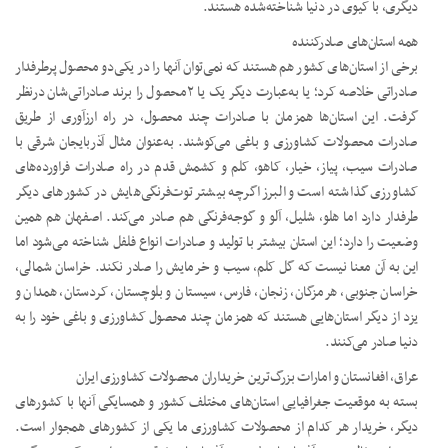
دیگری، با کیوی در دنیا شناخته‌شده هستند.
همه استان‌های صادرکننده
برخی از استان‌های کشور هم هستند که نمی‌توان آنها را در یکی‌دو محصول پرطرفدار
صادراتی خلاصه کرد؛ یا به‌عبارت دیگر یک یا ۲محصول را برند صادراتی‌شان درنظر
گرفت. این استان‌ها همزمان با صادرات چند محصول، در راه ارزآوری از طریق
صادرات محصولات کشاورزی و باغی می‌کوشند. به‌عنوان مثال آذربایجان شرقی با
صادرات سیب، پیاز، خیار، کاهو، کلم و کشمش قدم در راه صادرات فراورده‌های
کشاورزی گذاشته است و البرز اگرچه بیشتر توت‌فرنگی‌هایش در کشورهای دیگر
طرفدار دارد اما هلو، شلیل، آلو و گوجه‌فرنگی هم صادر می‌کند. اصفهان هم همین
وضعیت را دارد؛ این استان بیشتر با تولید و صادرات انواع فلفل شناخته می‌شود اما
این به آن معنا نیست که گل کلم، سیب و خرمایش را صادر نکند. خراسان شمالی،
خراسان جنوبی، هرمزگان، زنجان، فارس، سیستان و بلوچستان، کردستان، همدان و
یزد از دیگر استان‌هایی هستند که همزمان چند محصول کشاورزی و باغی خود را به
دنیا صادر می‌کنند.
عراق، افغانستان و امارات بزرگ‌ترین خریداران محصولات کشاورزی ایران
بسته به موقعیت جغرافیایی استان‌های مختلف کشور و همسایگی آنها با کشورهای
دیگر، خریدار هر کدام از محصولات کشاورزی ما یکی از کشورهای همجوار است.