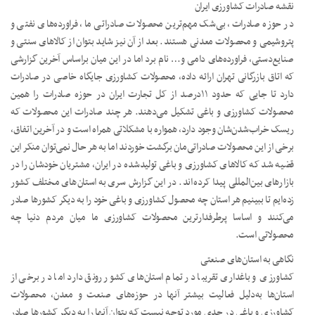
نقشه صادرات کشاورزی ایران
در حوزه صادرات، بی‌شک مهم‌ترین محصولات صادراتی ما، فراورده‌های نفتی و
پتروشیمی و محصولات معدنی‌ هستند. بعد از آن نیز شاید بتوان از کالاهای سنتی و
صنایع‌دستی، فراورده‌های دامی و… نام برد اما در این میان براساس آخرین گزارشی
که اتاق بازرگانی تهران ارائه داده، محصولات کشاورزی جایگاه خاصی در صادرات‌
دارد تا جایی که حدود ۱۱درصد از کل تجارت ایران در حوزه صادرات را همین
محصولات کشاورزی و باغی تشکیل می‌دهند. هر چند صادرات این محصولات که
ریسک خراب‌شدن‌شان وجود دارد، همواره با مشکلاتی همراه است و در آخرین اتفاق،
برخی از این محصولات صادراتی‌مان برگشت خوردند اما به هر حال نمی‌توان منکر این
قضیه شد که کالاهای کشاورزی و باغی تولیدشده در ایران، مشتریان خودشان را در
بازارهای بین‌المللی پیدا کرده‌اند. در این گزارش سری به استان‌های مختلف کشور
زده‌ایم تا ببینیم هر استان چه محصول کشاورزی و باغی خود را به دیگر کشورها صادر
می‌کنند و اساسا پرطرفدارترین محصولات کشاورزی ما میان مردم دنیا چه
محصولاتی است.
نگاهی به استان‌های صنعتی
کشاورزی و باغداری تقریبا در تمام استان‌های کشور رونق دارد اما در برخی از
استان‌ها به‌دلیل فعالیت بیشتر آنها در حوزه‌های صنعت و معدن، محصولات
کشاورزی و باغی در حدی مورد توجه نیست که بتوان آنها را به دیگر کشورها صادر