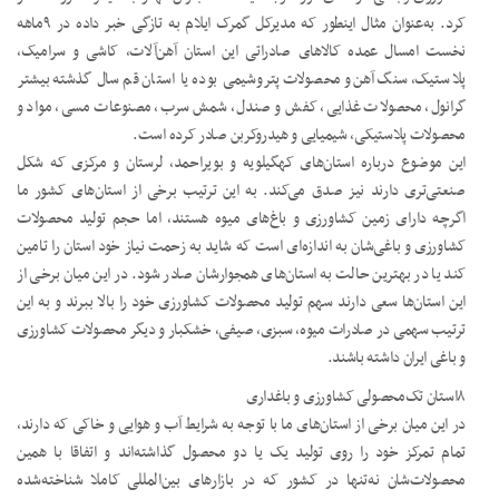
کرد. به‌عنوان مثال اینطور که مدیرکل گمرک ایلام به تازگی خبر داده در ۹ماهه
نخست امسال عمده کالاهای صادراتی این استان آهن‌آلات، کاشی و سرامیک،
پلاستیک، سنگ‌آهن و محصولات پتروشیمی بوده یا استان قم سال گذشته بیشتر
گرانول، محصولات غذایی، کفش و صندل، شمش سرب، مصنوعات مسی، مواد و
محصولات پلاستیکی، شیمیایی و هیدروکربن صادر کرده است.
این موضوع درباره استان‌های کهگیلویه و بویراحمد، لرستان و مرکزی که شکل
صنعتی‌تری دارند نیز صدق می‌کند. به این ترتیب برخی از استان‌های کشور ما
اگرچه دارای زمین کشاورزی و باغ‌های میوه هستند، اما حجم تولید محصولات
کشاورزی و باغی‌شان به اندازه‌ای است که شاید به زحمت نیاز خود استان را تامین
کند یا در بهترین حالت به استان‌های همجوارشان صادر شود. در این میان برخی از
این استان‌ها سعی دارند سهم تولید محصولات کشاورزی خود را بالا ببرند و به این
ترتیب سهمی در صادرات میوه، سبزی، صیفی، خشکبار و دیگر محصولات کشاورزی
و باغی ایران داشته باشند.
۸استان تک‌محصولی کشاورزی و باغداری
در این میان برخی از استان‌های ما با توجه به شرایط آب و هوایی و خاکی که دارند،
تمام تمرکز خود را روی تولید یک یا دو محصول گذاشته‌اند و اتفاقا با همین
محصولات‌شان نه‌تنها در کشور که در بازارهای بین‌المللی کاملا شناخته‌شده