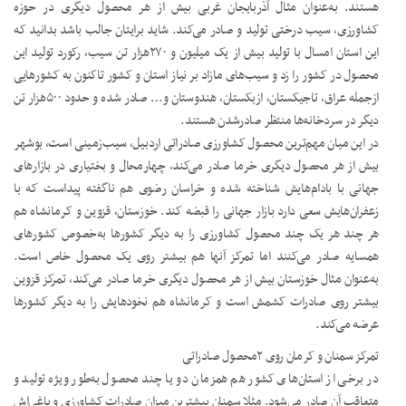
هستند. به‌عنوان مثال آذربایجان غربی بیش از هر محصول دیگری در حوزه
کشاورزی، سیب درختی تولید و صادر می‌کند. شاید برایتان جالب باشد بدانید که
این استان امسال با تولید بیش از یک میلیون و ۲۷۰هزار تن سیب، رکورد تولید این
محصول در کشور را زد و سیب‌های مازاد بر نیاز استان و کشور تاکنون به کشورهایی
ازجمله عراق، تاجیکستان، ازبکستان، هندوستان و… صادر شده و حدود ۵۰۰هزار تن
دیگر در سردخانه‌ها منتظر صادرشدن هستند.
در این میان مهم‌ترین محصول کشاورزی صادراتی اردبیل، سیب‌زمینی است، بوشهر
بیش از هر محصول دیگری خرما صادر می‌کند، چهارمحال و بختیاری در بازارهای
جهانی با بادام‌هایش شناخته شده و خراسان رضوی هم ناگفته پیداست که با
زعفران‌هایش سعی دارد بازار جهانی را قبضه کند. خوزستان، قزوین و کرمانشاه هم
هر چند هر یک چند محصول کشاورزی را به دیگر کشورها به‌خصوص کشورهای
همسایه صادر می‌کنند اما تمرکز آنها هم بیشتر روی یک محصول خاص است.
به‌عنوان مثال خوزستان بیش از هر محصول دیگری خرما صادر می‌کند، تمرکز قزوین
بیشتر روی صادرات کشمش است و کرمانشاه هم نخودهایش را به دیگر کشورها
عرضه می‌کند.
تمرکز سمنان و کرمان روی ۲محصول صادراتی
در برخی از استان‌های کشور هم همزمان دو یا چند محصول به‌طور ویژه تولید و
متعاقب آن صادر می‌شود. مثلا سمنان بیشترین میزان صادرات کشاورزی و باغی‌اش