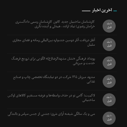
آخرین اخبار
کارشناسان ساختمان جدید کانون کارشناسان رسمی دادگستری
7 ماه
خراسان رضوی؛ نماد اراده ، همدلی و آینده نگری
قبل
آغاز دریافت آثار دومین جشنواره بین‌المللی رسانه و فضای مجازی
8 ماه
سلمان
قبل
رویداد فرهنگی «نشان مشهدالرضا(ع)» الگویی برای ترویج فرهنگ
8 ماه
خدمت و میزبانی
قبل
مشهد میزبان ۱۳۵ شرکت در دو نمایشگاه تخصصی چاپ و صنایع
9 ماه
غذایی
قبل
لاکمیت؛ گامی نو در حذف واسطه‌ها و عرضه مستقیم کالاهای لوکس
10 ماه
ساختمانی
قبل
سی و یک سالگی شیفته آرای شرق؛ جشنی از جنس سپاس و بالندگی
10 ماه
قبل