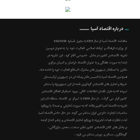
درباره اقتصاد آسیا
ماهنامه اقتصاد آسیا از سال 1372 با مجوز شماره 124/5138
از وزارت فرهنگ و ارشاد اسلامی فعالیت خود را به عنوان دومین
نشریه اقتصادی کشور در بخش خصوصی آغاز کرد . این نشریه در
ابتدا به صورت هفتگی و با عنوان اقتصاد خراسان و آسیای مرکزی
مقارن با استقلال جمهوری های مشترک المنافع فعالیت خود را ادامه داد.
همچنین اقتصاد آسیا با تاسیس دفتر رسانه ای در جمهوری ترکمنستان
خبرها و تحلیل های اقتصادی گردآوری شده از این جمهوریها را منتشر
نموده که به دلیل فقدان اطلاعات کافی مورد استقبال فعالان اقتصادی
کشور قرار می گرفت . از سال 1380 با تمرکز بر اقتصاد منطقه نام این
نشریه به اقتصاد آسیا تغییر یافته که به صورت تحلیلی و عمدتا با رویکرد
مناسبات تجارت خارجی ایران منتشر می گردد .در حال حاضر اقتصاد آسیا
تحت نظارت هیات تحریریه با رویکرد تحلیل اقتصادی و چشم انداز آینده
بر بخش های کلان اقتصادی کشور نظیر صنعت ، معدن ، بازرگانی ،
گردشگری ، مسکن و بورس منتشر می شود .