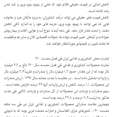
کاهش اندکی در قیمت حقیقی اقلام شود که ناشی از بهبود بهره وری و کند شدن
رشد تقاضا است.
کاهش قیمت های حقیقی می تواند درآمد کشاورزان، به ویژه مالکان خرد و خانواده
هایی که نمی توانند با بهبود بهره وری، هزینه های خود را به اندازه کافی کاهش
دهند، را تحت فشار قرار دهد. طی دهه آینده، تنوع آب و هوایی، آفات و بیماریهای
حیوانات و گیاهان، تغییر قیمت نهاده ها، تحولات اقتصادی کلان و سایر عدم قطعیت
ها باعث تغییر در قیمتهای موردانتظار خواهند شد.
تجارت بخش کشاورزی و غذایی ایران طی فصل نخست ۱۴۰۰
تجارت محصولات کشاورزی و غذایی طی فصل نخست سال ۱۴۰۰ بالغ بر ۴٫۶ میلیارد
دلار بوده که از این مقدار، حدود ۱٫۲ میلیارد دلار را صادرات و تقریباً ۳٫۴ میلیارد دلار
را واردات تشکیل داده است . در مقایسه با مدت مشابه سال ۱۳۹۹ ، ارزش صادرات
این محصولات، ۱٫۱ درصد کاهش و ارزش واردات آنها ۳۴ درصد افزایش یافته است .
سهم صادرات و واردات این محصولات از کل صادرات و واردات کالایی طی مدت
مذکور به ترتیب ۱۱٫۴ درصد و ۳۲٫۸ درصد بوده است.
مهمترین مقاصد صادراتی محصولات کشاورزی و غذایی ایران نیز طی سه ماهه
نخست ۱۴۰۰ ، کشورهای عراق، افغانستان و امارات متحده عربی بوده که به تنهایی