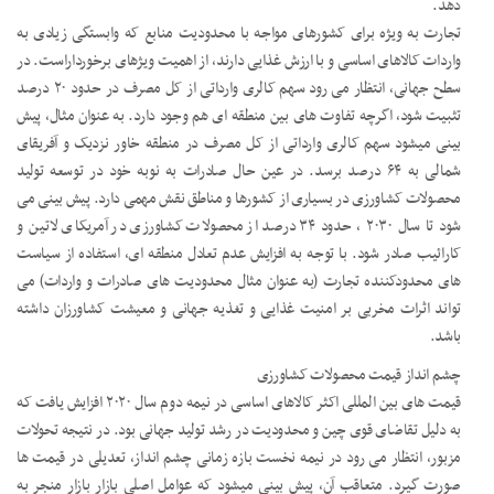
دهد.
تجارت به ویژه برای کشورهای مواجه با محدودیت منابع که وابستگی زیادی به
واردات کالاهای اساسی و با ارزش غذایی دارند، از اهمیت ویژهای برخورداراست. در
سطح جهانی، انتظار می رود سهم کالری وارداتی از کل مصرف در حدود ۲۰ درصد
تثبیت شود، اگرچه تفاوت های بین منطقه ای هم وجود دارد. به عنوان مثال، پیش
بینی میشود سهم کالری وارداتی از کل مصرف در منطقه خاور نزدیک و آفریقای
شمالی به ۶۴ درصد برسد. در عین حال صادرات به نوبه خود در توسعه تولید
محصولات کشاورزی در بسیاری از کشورها و مناطق نقش مهمی دارد. پیش بینی می
شود تا سال ۲۰۳۰ ، حدود ۳۴ درصد از محصولات کشاورزی در آمریکای لاتین و
کارائیب صادر شود. با توجه به افزایش عدم تعادل منطقه ای، استفاده از سیاست
های محدودکننده تجارت (به عنوان مثال محدودیت های صادرات و واردات) می
تواند اثرات مخربی بر امنیت غذایی و تغذیه جهانی و معیشت کشاورزان داشته
باشد.
چشم انداز قیمت محصولات کشاورزی
قیمت های بین المللی اکثر کالاهای اساسی در نیمه دوم سال ۲۰۲۰ افزایش یافت که
به دلیل تقاضای قوی چین و محدودیت در رشد تولید جهانی بود. در نتیجه تحولات
مزبور، انتظار می رود در نیمه نخست بازه زمانی چشم انداز، تعدیلی در قیمت ها
صورت گیرد. متعاقب آن، پیش بینی میشود که عوامل اصلی بازار بازار منجر به