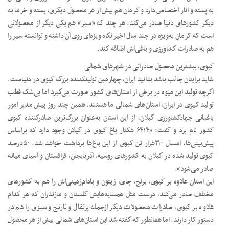
به پسته و انار اختصاص دارد و کرمان هم بیش از هر محصول دیگری، پسته و خرما به
دیگر کشورهای دنیا صادر می‌کند. هر چند که «سیر» هم یکی دیگر از محصولاتی
است که کرمان به‌ویژه در چند سال اخیر نگاه ویژه‌ای روی آن داشته و توانسته سیر را
هم به صادرات کشاورزی و باغی‌‌اش اضافه کند.
کیوی، بیشترین محصول صادراتی در شهرهای شمالی
شاید برایتان جالب باشد بدانید ایران، چهارمین تولیدکننده بزرگ کیوی در دنیاست.
اگرچه تولید این میوه در برخی از استان‌های کشور صورت می‌گیرد اما بی‌شک قطب
تولید کیوی در ایران، استان‌های شمالی ما هستند. همین چند روز پیش مدیر امور
باغبانی جهادکشاورزی گیلان، از این استان به‌عنوان بزرگ‌ترین صادرکننده کیوی
کشور نام برد و گفت: «۶۴۱۴ هکتار باغ کیوی در گیلان وجود دارد که براساس
پیش‌بینی‌ها، امسال ۲۱۰هزار تن کیوی از این باغ‌ها برداشت خواهد شد. ۵۰درصد
کیوی تولید شده در گیلان به کشورهای روسیه، آذربایجان، قزاقستان و آسیای میانه
صادر می‌شود».
این استان علاوه بر کیوی، برنج، چای، زیتون و بادام‌زمینی‌اش را هم به کشورهای
مختلف صادر می‌کند، درست مثل همسایه‌هایش گلستان و مازندران که هر کدام
علاوه بر کیوی، صادرات محصولات دیگر ازجمله پرتقال و نارنج و سبزی را هم در
دستور کار دارند. اما همانطور که گفته شد این استان‌های شمالی بیش از هر محصول