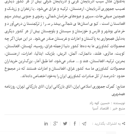
به‌عنوان مثال سیب آذربایجان غربی و آذربایجان شرقی بیش از هر کشور دیگری
نصیب جمهوری آذربایجان، ارمنستان، ترکیه و عراق می‌شود. یا زعفران و زرشک و
همچنین صیفی‌جات، سبزی و میوه‌های خراسان شمالی، رضوی و جنوبی بیشتر سهم
افغانستان است، کیوی استان‌های شمالی بیشتر سر از ترکمنستان درمی‌آورد و
خرمای بوشهر و فارس و خوزستان و سیستان و بلوچستان بیش از هر کشور دیگری
به‌دلیل همجواری به پاکستان و امارات و عربستان صادر می‌شود. در این میان اگر چه
محصولات کشاورزی ما به ده‌ها کشور دنیا ازجمله عراق، روسیه، لهستان، افغانستان،
کویت، مالزی، هلند، دانمارک، آلمان، اتریش، بلژیک، ایتالیا، امارات، ارمنستان،
بحرین، ترکیه، افغانستان، هند و… صادر می‌شود، اما طبق آمار، بزرگ‌ترین خریداران
محصولات کشاورزی ما سه کشور عراق، افغانستان و امارات هستند که در مجموع
حدود ۵۰درصد از کل صادرات کشاورزی ایران را به‌خود اختصاص داده‌اند.
منابع: گمرک جمهوری اسلامی ایران، اتاق بازرگانی ایران، اتاق بازرگانی تهران، روزنامه
همشهری
نویسنده : حسین کوه زاد
منبع خبر : اقتصاد آسیا
به اشتراک بگذارید :