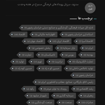
مشهد، میزبان رویدادهای فرهنگی متنوع در هفته وحدت
11 ماه
قبل
برچسب ها
اداره کل میراث فرهنگی، گردشگری و صنایع دستی خراسان رضوی
(3)
استانداری خراسان رضوی
اظهارنامه مالیاتی
اقتصاد
(10)
(5)
(5)
اقتصادآسیا
اقتصاد ایران
اقتصاد جهان
(4)
(18)
(7)
ایران
بازار سرمایه
بخش خصوصی
(4)
(5)
(4)
بودجه
بورس
تاجیکستان
تجارت
(5)
(3)
(4)
(6)
تجارت الکترونیک
ترانزیت
تورم
تولید
(8)
(12)
(5)
(8)
تولید ناخالص داخلی
حسین کو ه زاد
حسین کوه زاد
(7)
(5)
(4)
خراسان رضوی
(4)
رئیس اتاق بازرگانی، صنایع، معادن و کشاورزی ایران
(4)
رشد اقتصادی
رویداد به توان مردم
رکود
(4)
(5)
(6)
زعفران
سرمایه گذاری
شهردار مشهد
(4)
(5)
(4)
صادرات
صنعت
صنعت گردشگری
(4)
(6)
(13)