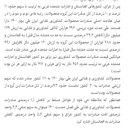
پس از عراق، کشورهای افغانستان و امارات متحده عربی به ترتیب با سهم حدود ۱۱
درصد و ۱۰ درصد از کل صادرات این گروه محصولات، رتبه های دوم و سوم را در
میان مقاصد اصلی صادرات محصولات کشاورزی غذایی ایران طی بهار ۱۴۰۰ دارا
هستند. طی مدت مورد بررسی، ۲۹۶ هزارتن کالای کشاورزی و غذایی به ارزش ۱۳۴
میلیون دلار(کاهش ۳۴٫۲ درصدی نسبت به مدت مشابه سال قبل) به افغانستان و
حدود ۲۸۸ هزارتن از محصولات این گروه به ارزش ۱۲۰ میلیون دلار )افزایش ۴۶٫۱
درصدی نسبت به مدت مشابه سال قبل( به امارات متحده عربی صادر شده است.
میانگین قیمت صادرات محصولات کشاورزی نیز برای دو کشور افغانستان و امارات
متحده عربی به ترتیب حدود ۴۵۲ دلار به ازای هرتن و ۴۱۷ دلار به ازای هر تن بوده
است )
محصولات کشاورزی و غذایی ایران طی بهار ۱۴۰۰ به ۱۱۱ کشور صادر شده که سهم
ارزشی صادرات به ۲۰ کشور نخست حدود ۹۳درصد از کل صادرات این گروه از
محصولات بوده است.
همانطور که ملاحظه می شود از عوامل مسلط بر کاهش ۱٫۱ درصدی صادرات
محصولات کشاورزی و غذایی طی فصل نخست ۱۴۰۰ میتوان به سهم منفی ۶٫۶ واحد
درصدی افت صادرات به کشور عراق و سهم منفی ۵٫۶ واحد درصدی کاهش
صادرات به افغانستان اشاره کرد.