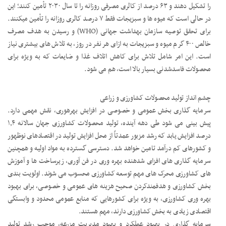
را تشکیل دهند و ۶۳ درصد از کالری مصرفی روزانه را تا سال ۲۰۳۰ تأمین کنند؛ این
در حالی است که میوه ها و سبزیجات فقط ۷ درصد کالری روزانه را تأمین میکنند.
برای تحقق توصیه سازمان بهداشت جهانی (WHO) و رسیدن به هدف مصرف
خالص ۴۰۰ گرم میوه و سبزیجات به ازای هر نفر در روز، به تلاش های بیشتری نیاز
است. این امر شامل تلاش برای کاهش اتلاف غذا و ضایعات که به ویژه برای
محصولات فاسدشدنی بسیار بالا است، هم می شود.
چشم انداز تولید محصولات کشاورزی و زراعی
سرمایه گذاری بخش عمومی و خصوصی در افزایش بهرهوری، نقش مهمی دارد.
پیش بینی می شود طی دهه آینده، تولید محصولات کشاورزی جهان سالانه ۱٫۴
درصد افزایش یابد که رشد مزبور عمدتاً از محل افزایش تولید در اقتصادهای نوظهور
و کشورهای کم درآمد تامین خواهد شد. دسترسی گسترده به مواد اولیه و همچنین
سرمایه گذاری های افزای شدهنده بهره وری در فن آوری، زیرساخت ها و آموزش
های کشاورزی محرک های مهم توسعه کشاورزی محسوب می شوند. اولویت بندی
بخش کشاورزی و هدفمندکردن صحیح هزینه های عمومی و خصوصی، برای بهبود
بهره وری کشاورزی، به ویژه برای کشورهایی که منابع عمومی محدود و وابستگی
اقتصادی زیادی به بخش کشاورزی دارند، مهم هستند.
سرمایه گذاری در بهبود عملکرد و بهبود مدیریت مزرعه، موجب رشد تولید