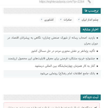
https://eghtesadasia.com/?p=2264
برچسب ها
چشم انداز ایران
صادرات
کشاورزی
اخبار مشابه
بازدید اصحاب رسانه از شهرک صنعتی چناران؛ نگاهی به پیشرانان اقتصاد در
دوران بحران
تأکید پژمانفر بر نقش محوری مردم در حل مسائل کشور
جشنواره خربزه مشکان؛ فرصتی برای معرفی قابلیت‌های این محصول ارزشمند
آغاز به کار همزمان چهارنمایشگاه بین المللی درمشهد
بانک جامع اطلاعات امام رضا(ع) رونمایی می‌شود
ثبت دیدگاه
دیدگاه های ارسال شده توسط شما، پس از تایید توسط تیم مدیریت در وب منتشر