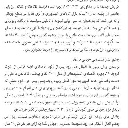
گزارش چشم انداز کشاورزی ۲۰۲۱-۲۰۳۰، تهیه شده توسط OECD و FAO، ارزیابی
جامعی از چشم انداز ۱۰ ساله بازار کالاهای کشاورزی و آبزی ها را در سطح جهانی
ارائه می کند که به عنوان مرجعی برای تجزیه و تحلیل سیاست و برنامه ریزیهای
آینده به کار می رود. به نظر میرسد بخش کشاورزی و مواد غذایی، در مقایسه با سایر
بخش های اقتصادی، مقاومت بالایی را در برابر همه گیری جهانی کووید-۱۹ داشته؛
اما تأثیرات مخرب افت درآمد و تورم در قیمت مواد غذایی مصرفی باعث شده
دسترسی به رژیم های غذایی سالم برای بسیاری از مردم دشوارتر شود.
چشم انداز دسترسی جهانی به غذا
براساس پیش بینی ها انتظار می رود پس از رکود اقتصادی اولیه ناشی از شوک
کووید-۱۹، بهبود اقتصادی گستردهای از سال ۲۰۲۱ اتفاق بیافتد. ناخالص داخلی از
دست رفته طی همه گیری به طور کامل بهبود یابد، پیش بینی می شود سطح که
انتظار نم یرود تولید حال، از آنجایی با این کمتر از پیش بینی های انجام شده در پیش
از همه گیری برای سال مزبور، باشد. براساس جهانی در سال ۲۰۳۰ ناخالص داخلی
تولید پیش بینی ها، در ادامه روال کسب و کار معمول، دستیابی به اهداف توسعه
پایدار برای جهانی بدون گرسنگی تا سال ۲۰۳۰، بسیار چالش برانگیز خواهد بود.
چالش های ریشه کن کردن گرسنگی در میان کشورها متفاوت هستند. براساس
چشم انداز، انتظار می رود متوسط دسترسی جهانی غذا به ازای هر نفر طی ۱۰ سال