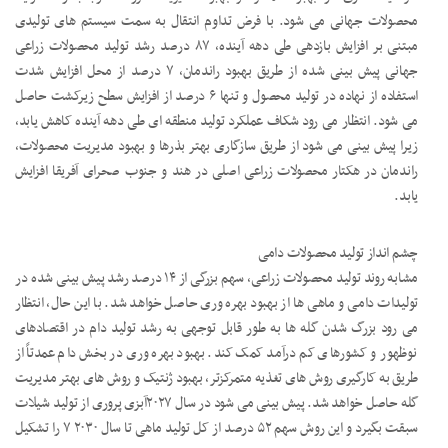
محصولات جهانی می شود. با فرض تداوم انتقال به سمت سیستم های تولیدی
مبتنی بر افزایش بازدهی طی دهه آینده، ۸۷ درصد رشد تولید محصولات زراعی
جهانی پیش بینی شده از طریق بهبود راندمان، ۷ درصد از محل افزایش شدت
استفاده از نهاده در تولید محصول و تنها ۶ درصد از افزایش سطح زیرکشت حاصل
می شود. انتظار می رود شکاف عملکرد تولید منطقه ای طی دهه آینده کاهش یابد،
زیرا پیش بینی می شود از طریق سازگاری بهتر بذرها و بهبود مدیریت محصولات،
راندمان در هکتار محصولات زراعی اصلی در هند و جنوب صحرای آفریقا افزایش
یابد.
چشم انداز تولید محصولات دامی
مشابه روند تولید محصولات زراعی، سهم بزرگی از ۱۴ درصد رشد پیش بینی شده در
تولیدات دامی و ماهی ها از بهبود بهره وری حاصل خواهد شد. با این حال، انتظار
می رود بزرگ شدن گله ها به طور قابل توجهی به رشد تولید دام در اقتصادهای
نوظهور و کشورهای کم درآمد کمک کند. بهبود بهره وری در بخش دام عمدتاً از
طریق به کارگیری روش های تغذیه متمرکزتر، بهبود ژنتیک و روش های بهتر مدیریت
گله حاصل خواهد شد. پیش بینی می شود در سال ۲۰۲۷آبزی پروری از تولید شیلات
سبقت بگیرد و این روش سهم ۵۲ درصد از کل تولید ماهی تا سال ۲۰۳۰ ۷ را تشکیل