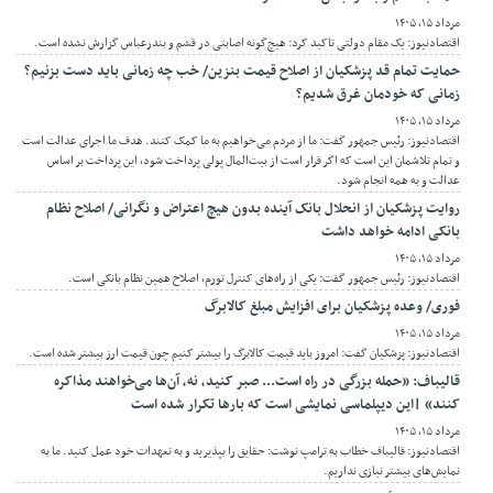
مرداد ۱۵, ۱۴۰۵
اقتصادنیوز: یک مقام دولتی تاکید کرد: هیچ‌گونه اصابتی در قشم و بندرعباس گزارش نشده است.
حمایت تمام قد پزشکیان از اصلاح قیمت بنزین/ خب چه زمانی باید دست بزنیم؟
زمانی که خودمان غرق شدیم؟
مرداد ۱۵, ۱۴۰۵
اقتصادنیوز: رئیس جمهور گفت: ما از مردم می‌خواهیم به ما کمک کنند. هدف ما اجرای عدالت است
و تمام تلاشمان این است که اگر قرار است از بیت‌المال پولی پرداخت شود، این پرداخت بر اساس
عدالت و به همه انجام شود.
روایت پزشکیان از انحلال بانک آینده بدون هیچ اعتراض و نگرانی/ اصلاح نظام
بانکی ادامه خواهد داشت
مرداد ۱۵, ۱۴۰۵
اقتصادنیوز: رئیس جمهور گفت: یکی از راه‌های کنترل تورم، اصلاح همین نظام بانکی است.
فوری/ وعده پزشکیان برای افزایش مبلغ کالابرگ
مرداد ۱۵, ۱۴۰۵
اقتصادنیوز: پزشکیان گفت: امروز باید قیمت کالابرگ را بیشتر کنیم چون قیمت ارز بیشتر شده است.
قالیباف: «حمله بزرگی در راه است... صبر کنید، نه، آن‌ها می‌خواهند مذاکره
کنند» |این دیپلماسی نمایشی است که بارها تکرار شده است
مرداد ۱۵, ۱۴۰۵
اقتصادنیوز: قالیباف خطاب به ترامپ نوشت: حقایق را بپذیرید و به تعهدات خود عمل کنید. ما به
نمایش‌های بیشتر نیازی نداریم.