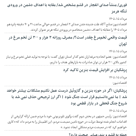
فوری/ منشأ صدای انفجار در قشم مشخص شد/ مقابه با اهداف دشمن در ورودی
تنگه هرمز
مرداد ۱۵, ۱۴۰۵
اقتصادنیوز:منابع آگاه علت شنیده شدن صدای ۲ انفجار در قشم حوالی ساعت ۲۱ و ۴۰ دقیقه پانزدهم
مرداد ۱۴۰۵ را مقابله با اهداف دشمن متخاصم در ورودی تنگه هرمز عنوان کردند.
قیمت واقعی تخم‌مرغ چقدر است؟/ مصرف روزانه ۳ هزار و ۳۰۰ تن تخم مرغ در
تهران
مرداد ۱۵, ۱۴۰۵
اقتصادنیوز: عضو اتحادیه مرغداران تخم گذار استان تهران گفت: با توجه به تولید فعلی تخم مرغ و نیاز
کشور بالای ۲۰۰ هزار تن توان صادرات به بازارهای هدف را داریم.
پزشکیان بر افزایش قیمت بنزین تاکید کرد
مرداد ۱۵, ۱۴۰۵
اقتصادنیوز:
پزشکیان: اگر در حوزه بنزین و گازوئیل درست عمل نکنیم مشکلات بیشتر خواهد
شد | ما نمی‌دانستیم قرار است جنگ شود | اگر ارز ترجیحی حذف نمی شد با
شروع جنگ قحطی در بازار قطعی بود
مرداد ۱۵, ۱۴۰۵
اقتصادنیوز: رئیس جمهور در بخش دوم گفت وگوی تلویزیونی خود با مردم ضمن ارائه گزارشی از
اقدامات انجام شده توسط دولت در حوزه تامین معیشت مردم، این اطمینان را به مردم داد که «کاری
خواهیم کرد که در معیشت مردم مشکلی ایجاد نشود.»
حمله به قشم و بندرعباس صحت دارد؟