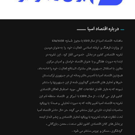
درباره اقتصاد آسیا
ماهنامه اقتصاد آسیا از سال 1372 با مجوز شماره 124/5138
از وزارت فرهنگ و ارشاد اسلامی فعالیت خود را به عنوان دومین
نشریه اقتصادی کشور در بخش خصوصی آغاز کرد . این نشریه در
ابتدا به صورت هفتگی و با عنوان اقتصاد خراسان و آسیای مرکزی
مقارن با استقلال جمهوری های مشترک المنافع فعالیت خود را ادامه داد.
همچنین اقتصاد آسیا با تاسیس دفتر رسانه ای در جمهوری ترکمنستان
خبرها و تحلیل های اقتصادی گردآوری شده از این جمهوریها را منتشر
نموده که به دلیل فقدان اطلاعات کافی مورد استقبال فعالان اقتصادی
کشور قرار می گرفت . از سال 1380 با تمرکز بر اقتصاد منطقه نام این
نشریه به اقتصاد آسیا تغییر یافته که به صورت تحلیلی و عمدتا با رویکرد
مناسبات تجارت خارجی ایران منتشر می گردد .در حال حاضر اقتصاد آسیا
تحت نظارت هیات تحریریه با رویکرد تحلیل اقتصادی و چشم انداز آینده
بر بخش های کلان اقتصادی کشور نظیر صنعت ، معدن ، بازرگانی ،
گردشگری ، مسکن و بورس منتشر می شود .