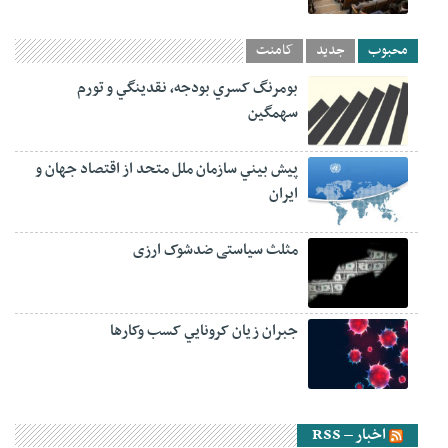
محبوب
جدید
کامنت
بومرنگ کسري بودجه، نقدينگي و تورم
سهمگين
پيش‏ بيني سازمان ملل متحد از اقتصاد جهان و
ايران
مثلث سیاستی ضدشوک ارزی
جبران زيان کرونايي کسب وکارها
اخبار – RSS