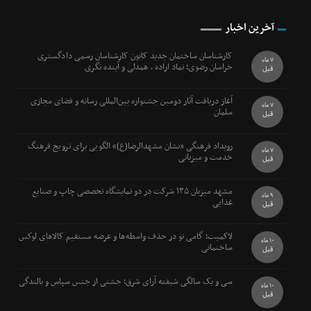
آخرین اخبار
کارشناسان ساختمان جدید کانون کارشناسان رسمی دادگستری
7 ماه
خراسان رضوی؛ نماد اراده ، همدلی و آینده نگری
قبل
آغاز دریافت آثار دومین جشنواره بین‌المللی رسانه و فضای مجازی
7 ماه
سلمان
قبل
رویداد فرهنگی «نشان مشهدالرضا(ع)» الگویی برای ترویج فرهنگ
7 ماه
خدمت و میزبانی
قبل
مشهد میزبان ۱۳۵ شرکت در دو نمایشگاه تخصصی چاپ و صنایع
9 ماه
غذایی
قبل
لاکمیت؛ گامی نو در حذف واسطه‌ها و عرضه مستقیم کالاهای لوکس
10 ماه
ساختمانی
قبل
سی و یک سالگی شیفته آرای شرق؛ جشنی از جنس سپاس و بالندگی
10 ماه
قبل