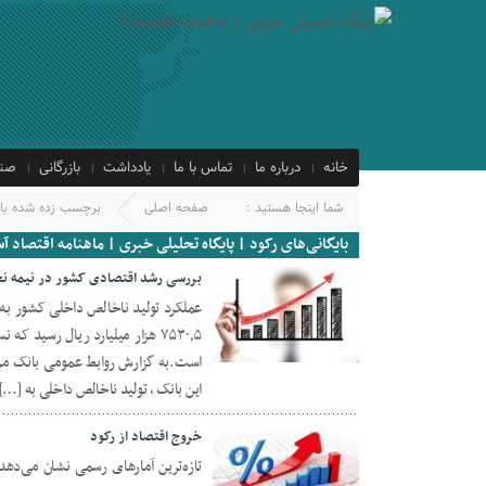
خانه
درباره ما
تماس با ما
یادداشت
بازرگانی
صنع
شما اینجا هستید :
صفحه اصلی
برچسب زده شده با 
بایگانی‌های رکود | پایگاه تحلیلی خبری | ماهنامه اقتصاد آس
بررسی رشد اقتصادی کشور در نیمه نخست سال ۱۴۰۰ و پیش بینی ر
14 ژانویه 2022
است.به گزارش روابط عمومی بانک مر
این بانک ، تولید ناخالص داخلی به […]
خروج اقتصاد از رکود
تازه‌ترین آمارهای رسمی نشان می‌دهد