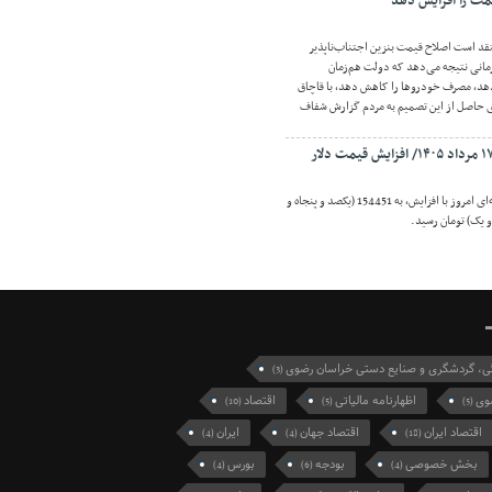
مت را افزایش دهد
قد است اصلاح قیمت بنزین اجتناب‌ناپذیر
مانی نتیجه می‌دهد که دولت هم‌زمان
هد، مصرف خودروها را کاهش دهد، با قاچاق
ای حاصل از این تصمیم به مردم گزارش شفاف
اقتصادنیوز: قیمت دلار حواله‌ای امروز با افزایش، به 154451 (یکصد و پنجاه و
و یک) تومان رسید.
گی، گردشگری و صنایع دستی خراسان رضوی
(3)
وی
اظهارنامه مالیاتی
اقتصاد
(10)
(5)
(5)
اقتصاد ایران
اقتصاد جهان
ایران
(4)
(4)
(18)
بخش خصوصی
بودجه
بورس
(4)
(6)
(4)