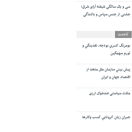
سی و یک سالگی شیفته آرای شرق؛
جشنی از جنس سپاس و بالندگی
کامنت
بومرنگ کسري بودجه، نقدينگي و
تورم سهمگين
پيش‏ بيني سازمان ملل متحد از
اقتصاد جهان و ايران
مثلث سیاستی ضدشوک ارزی
جبران زيان کرونايي کسب وکارها