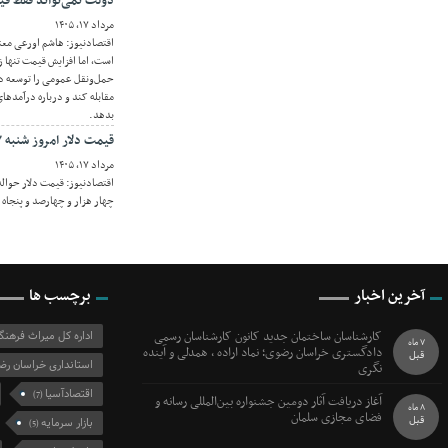
دولت نمی‌تواند فقط قی
مرداد ۱۷, ۱۴۰۵
اقتصادنیوز: هاشم اورعی معت
است، اما افزایش قیمت تنها ز
حمل‌ونقل عمومی را توسعه د
مقابله کند و درباره درآمده
بدهد.
قیمت دلار امروز شنبه ۱۷ مرداد ۱۴۰۵/ افزایش قیمت دلار
مرداد ۱۷, ۱۴۰۵
چهار هزار و چهارصد و پنجاه 
آخرین اخبار
برچسب ها
کارشناسان ساختمان جدید کانون کارشناسان رسمی
اداره کل میراث فرهن
7 ماه
دادگستری خراسان رضوی؛ نماد اراده ، همدلی و آینده
قبل
استانداری خراسان رض
نگری
اقتصادآسیا
(7)
آغاز دریافت آثار دومین جشنواره بین‌المللی رسانه و
8 ماه
فضای مجازی سلمان
قبل
بازار سرمایه
(5)