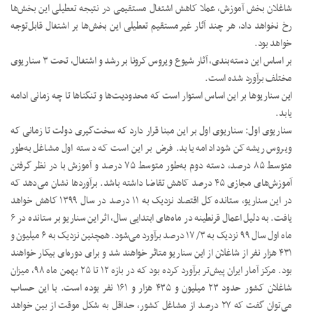
شاغلان بخش آموزش، عملا کاهش اشتغال مستقیمی در نتیجه تعطیلی این بخش‌ها
رخ نخواهد داد، هر چند آثار غیرمستقیم تعطیلی این بخش‌ها بر اشتغال قابل‌توجه
خواهد بود.
بر اساس این دسته‌بندی، آثار شیوع ویروس کرونا بر رشد و اشتغال، تحت ۳ سناریوی
مختلف برآورد شده است.
این سناریوها بر این اساس استوار است که محدودیت‌ها و تنگناها تا چه زمانی ادامه
یابد.
سناریوی اول: سناریوی اول بر این مبنا قرار دارد که سخت‌گیری دولت تا زمانی که
ویروس ریشه‌کن شود ادامه یابد. فرض بر این است که دسته اول مشاغل به‌طور
متوسط ۸۵ درصد، دسته دوم به‌طور متوسط ۷۵ درصد و آموزش با در نظر گرفتن
آموزش‌های مجازی ۴۵ درصد کاهش تقاضا داشته باشد. برآوردها نشان می‌دهد که
در این سناریو، ستانده کل اقتصاد نزدیک به ۱۱ درصد در سال ۱۳۹۹ کاهش خواهد
یافت. به دلیل اعمال قرنطینه در ماه‌های ابتدایی سال، اثر این سناریو بر ستانده در ۶
ماه اول سال ۹۹ نزدیک به ۳/ ۱۷ درصد برآورد می‌شود. همچنین نزدیک به ۶ میلیون و
۴۳۱ هزار نفر از شاغلان از این سناریو متاثر خواهند شد و برای دوره‌ای بیکار خواهند
بود. مرکز آمار ایران پیش‌تر برآورد کرده بود که در بازه ۱۲ تا ۲۵ بهمن ماه ۹۸، میزان
شاغلان کشور حدود ۲۳ میلیون و ۴۳۵ هزار و ۱۶۱ نفر بوده است. با این حساب
می‌توان گفت که ۲۷ درصد از مشاغل کشور، حداقل به شکل موقت از بین خواهد