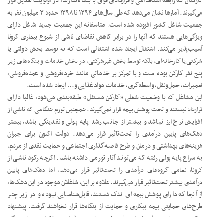
کارکنان که رابطه استخدامی و قراردادی قوی با بنگاه ندارند، در اولویت تعدیل قرار
می‌گیرند. آمارها نشان می‌دهد که طی سال‌های ۱۳۹۴ تا ۱۳۹۸ حدود ۳ میلیون نفر به
جمعیت شاغل کشور افزوده شده است. متاسفانه این جمعیت جدید شاغل دارای
ویژگی‌هایی هستند که آنها را در برابر کاهش تقاضای ناشی از شیوع بیماری کرونا
آسیب‌پذیر می‌کند. اشتغال ایجاد شده اشتغالی است که نه توسط بخش دولتی یا
شرکتی یا کارخانه‌ای، بلکه توسط بخش غیرشرکتی، در بخش خدمات و بنگاه‌‌های زیر
پنج نفر کارکن بوده است و با تمرکز بر خدماتی مانند خرده‌فروشی و عمده‌فروشی،
تعمیرات، حمل‌ونقل، واسطه‌گری، خدمات مواد غذایی و… ایجاد شده است.
این مشاغل که با وضعیت شغلی «کارکن مستقل» طبقه‌بندی می‌شود، غالبا دارای
قرارداد نیستند و تحت پوشش بیمه قرار نمی‌گیرند. همچنین تورم هنگامی که ناشی از
افزایش نرخ ارز نباشد و بیشتر از جانب رشد پایه پولی و نقدینگی باشد، بیشتر
دهک‌های پایین درآمدی را تحت‌تاثیر قرار می‌دهد. دولت اکنون برای جبران
هزینه‌های بهداشتی و درمان و طرح فاصله‌گذاری اجتماعی و حمایت نقدی از مردم،
به سراغ پایه پولی رفته که می‌تواند آثار تورمی داشته باشد. اگرچه رکود ناشی از
کرونا، تمامی گروه‌های درآمدی را تحت‌تاثیر قرار می‌دهد، اما دهک‌های پایین
درآمدی بیشتر تحت‌تاثیر قرار می‌گیرند. علاوه بر این، شاغلان موجود در این دهک‌ها،
از آنجا که دارای پوشش بیمه‌ای اندک هستند، قابل‌شناسایی نبوده و در زیر چتر
طرح‌های حمایتی بیمه بیکاری و حمایت از بنگاه‌ها قرار نخواهند گرفت. پیشنهاد