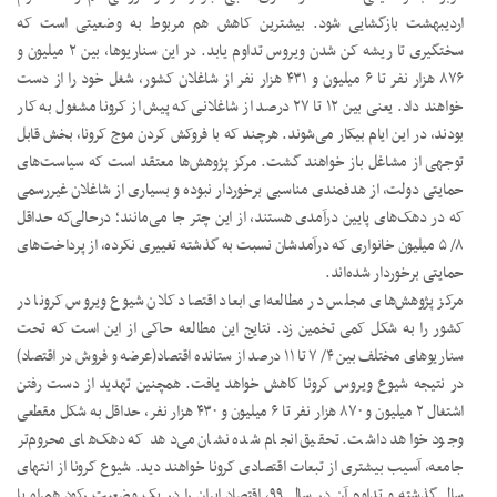
اردیبهشت بازگشایی شود. بیشترین کاهش هم مربوط به وضعیتی است که
سختگیری تا ریشه کن شدن ویروس تداوم یابد. در این سناریوها، بین ۲ میلیون و
۸۷۶ هزار نفر تا ۶ میلیون و ۴۳۱ هزار نفر از شاغلان کشور، شغل خود را از دست
خواهند داد. یعنی بین ۱۲ تا ۲۷ درصد از شاغلانی که پیش از کرونا مشغول به کار
بودند، در این ایام بیکار می‌شوند. هرچند که با فروکش کردن موج کرونا، بخش قابل
توجهی از مشاغل باز خواهند گشت. مرکز پژوهش‌ها معتقد است که سیاست‌های
حمایتی دولت، از هدفمندی مناسبی برخوردار نبوده و بسیاری از شاغلان غیررسمی
که در دهک‌های پایین درآمدی هستند، از این چتر جا می‌مانند؛ درحالی‌که حداقل
۸/ ۵ میلیون خانواری که درآمدشان نسبت به گذشته تغییری نکرده، از پرداخت‌های
حمایتی برخوردار شده‌اند.
مرکز پژوهش‌های مجلس در مطالعه‌ای ابعاد اقتصاد کلان شیوع ویروس کرونا در
کشور را به شکل کمی تخمین زد. نتایج این مطالعه حاکی از این است که تحت
سناریوهای مختلف بین ۴/ ۷ تا ۱۱ درصد از ستانده اقتصاد(عرضه و فروش در اقتصاد)
در نتیجه شیوع ویروس کرونا کاهش خواهد یافت. همچنین تهدید از دست رفتن
اشتغال ۲ میلیون و ۸۷۰ هزار نفر تا ۶ میلیون و ۴۳۰ هزار نفر، حداقل به شکل مقطعی
وجود خواهد داشت. تحقیق انجام شده نشان می‌دهد که دهک‌های محروم‌تر
جامعه، آسیب بیشتری از تبعات اقتصادی کرونا خواهند دید. شیوع کرونا از انتهای
سال گذشته و تداوم آن در سال ۹۹، اقتصاد ایران را در یک وضعیت رکود همراه با