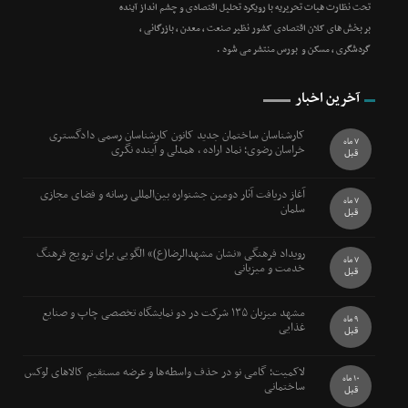
تحت نظارت هیات تحریریه با رویکرد تحلیل اقتصادی و چشم انداز آینده
بر بخش های کلان اقتصادی کشور نظیر صنعت ، معدن ، بازرگانی ،
گردشگری ، مسکن و بورس منتشر می شود .
آخرین اخبار
کارشناسان ساختمان جدید کانون کارشناسان رسمی دادگستری
7 ماه
خراسان رضوی؛ نماد اراده ، همدلی و آینده نگری
قبل
آغاز دریافت آثار دومین جشنواره بین‌المللی رسانه و فضای مجازی
7 ماه
سلمان
قبل
رویداد فرهنگی «نشان مشهدالرضا(ع)» الگویی برای ترویج فرهنگ
7 ماه
خدمت و میزبانی
قبل
مشهد میزبان ۱۳۵ شرکت در دو نمایشگاه تخصصی چاپ و صنایع
9 ماه
غذایی
قبل
لاکمیت؛ گامی نو در حذف واسطه‌ها و عرضه مستقیم کالاهای لوکس
10 ماه
ساختمانی
قبل