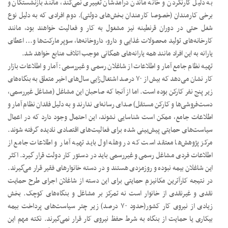
به دلیل کارنکردن و خانه ماندن درآمدشان تغییری نمی‌کند، مانند بازنشستگان و
برخی کارمندان (خصوصا کارمندان بخش‌های دولتی). دوم افرادی که به دلیل نوع
شغل حتی در دوران قرنطینه نیز مشغول به کار و فعالیت خواهند بود، مانند
کارخانه‌های تولید محصولات غذایی و دارو، داروخانه‌ها، سوپرمارکت‌ها و… اعطای
یارانه به این افراد مانند همه یارانه‌های همگانی موجب اتلاف منابع خواهد شد.
تهیه نظام جامع آمار و اطلاعات از شاغلان رسمی و غیررسمی: آمار و اطلاعات بازار
کار نشان می‌دهد که بیش از ۷۰ درصد اشتغال‌زایی سال‌های اخیر متعلق به بنگاه‌های
زیر پنج نفر کارکن بوده است. اما از آنجا که صاحبان این مشاغل (مشاغل غیررسمی،
دست‌فروشی‌ها و کارکن مستقل) صدای رسانه‌ای ندارند و به دلیل فقدان نظام آمار و
اطلاعات جامع، ممکن است شناسایی نشوند، این احتمال وجود دارد که در اعمال
سیاست‌های حمایتی پیش‌بینی شده برای فعالیت‌های اقتصادی نادیده گرفته شوند.
مرکز پژوهش‌ها معتقد است که در وهله اول باید تهیه آمار و اطلاعات جامع از
اطلاعات فردی مشاغل رسمی و غیررسمی باید در دستور کار دولت قرار گیرد. اکثر
این شاغلان بیمه نبوده و روزمزدی هستند و در دسته خانوارهای فقیر قرار می‌گیرند.
در نتیجه کارآترین مکانیزم حمایتی برای این دسته از شاغلان اجرای طرح حمایت
نقدی و غیرنقدی از خانوار است نه تمرکز بر مشاغل و بنگاه‌های کوچک. بخش
زیادی از نیروی کار کشور(حدود ۷۰ درصد) زیر چتر سیاست‌های پرداخت بیمه
بیکاری یا حمایت از بنگاه به شرط حفظ نیروی کار قرار نمی‌گیرند. نکته مهم این