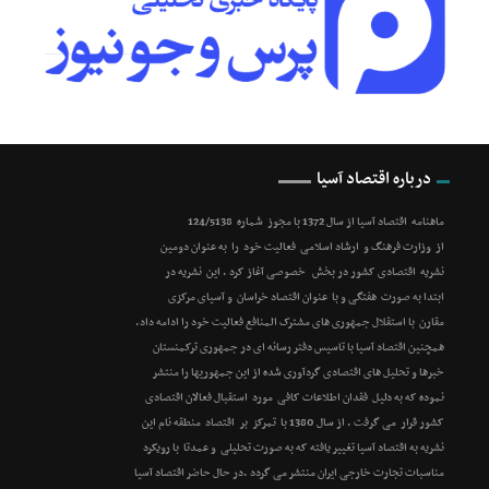
درباره اقتصاد آسیا
ماهنامه اقتصاد آسیا از سال 1372 با مجوز شماره 124/5138
از وزارت فرهنگ و ارشاد اسلامی فعالیت خود را به عنوان دومین
نشریه اقتصادی کشور در بخش خصوصی آغاز کرد . این نشریه در
ابتدا به صورت هفتگی و با عنوان اقتصاد خراسان و آسیای مرکزی
مقارن با استقلال جمهوری های مشترک المنافع فعالیت خود را ادامه داد.
همچنین اقتصاد آسیا با تاسیس دفتر رسانه ای در جمهوری ترکمنستان
خبرها و تحلیل های اقتصادی گردآوری شده از این جمهوریها را منتشر
نموده که به دلیل فقدان اطلاعات کافی مورد استقبال فعالان اقتصادی
کشور قرار می گرفت . از سال 1380 با تمرکز بر اقتصاد منطقه نام این
نشریه به اقتصاد آسیا تغییر یافته که به صورت تحلیلی و عمدتا با رویکرد
مناسبات تجارت خارجی ایران منتشر می گردد .در حال حاضر اقتصاد آسیا