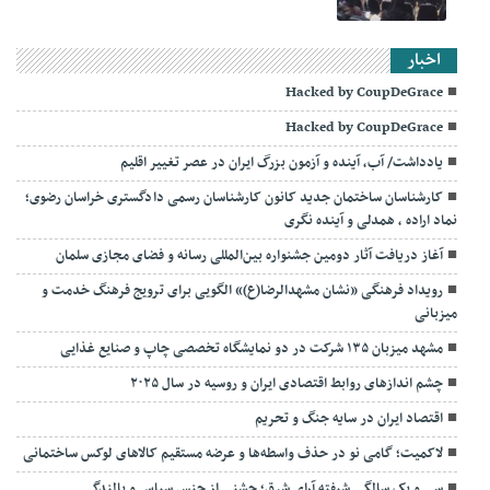
اخبار
Hacked by CoupDeGrace
Hacked by CoupDeGrace
یادداشت/ آب، آینده و آزمون بزرگ ایران در عصر تغییر اقلیم
کارشناسان ساختمان جدید کانون کارشناسان رسمی دادگستری خراسان رضوی؛
نماد اراده ، همدلی و آینده نگری
آغاز دریافت آثار دومین جشنواره بین‌المللی رسانه و فضای مجازی سلمان
رویداد فرهنگی «نشان مشهدالرضا(ع)» الگویی برای ترویج فرهنگ خدمت و
میزبانی
مشهد میزبان ۱۳۵ شرکت در دو نمایشگاه تخصصی چاپ و صنایع غذایی
چشم اندازهای روابط اقتصادی ایران و روسیه در سال ۲۰۲۵
اقتصاد ایران در سایه جنگ و تحریم
لاکمیت؛ گامی نو در حذف واسطه‌ها و عرضه مستقیم کالاهای لوکس ساختمانی
سی و یک سالگی شیفته آرای شرق؛ جشنی از جنس سپاس و بالندگی