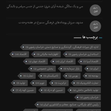
سی و یک سالگی شیفته آرای شرق؛ جشنی از جنس سپاس و بالندگی
10 ماه
قبل
مشهد، میزبان رویدادهای فرهنگی متنوع در هفته وحدت
11 ماه
قبل
برچسب ها
اداره کل میراث فرهنگی، گردشگری و صنایع دستی خراسان رضوی
(3)
استانداری خراسان رضوی
اظهارنامه مالیاتی
اقتصاد
(10)
(5)
(5)
اقتصادآسیا
اقتصاد ایران
اقتصاد جهان
(4)
(18)
(7)
ایران
بازار سرمایه
بخش خصوصی
(4)
(5)
(4)
بودجه
بورس
تاجیکستان
تجارت
(5)
(3)
(4)
(6)
تجارت الکترونیک
ترانزیت
تورم
تولید
(8)
(12)
(5)
(8)
تولید ناخالص داخلی
حسین کو ه زاد
حسین کوه زاد
(7)
(5)
(4)
خراسان رضوی
(4)
رئیس اتاق بازرگانی، صنایع، معادن و کشاورزی ایران
(4)