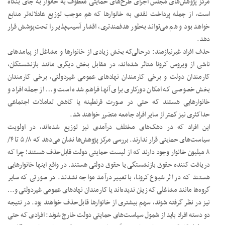
مرکز پژوهش‌های مجلس اجرای طرح‌‌های حمایتی معطوف به خانوار به جای بنگاه
است، از جمله پرداخت نقدی به خانوارها که هم موجب توزیع عادلانه‌تر منابع
خواهد بود و هم می‌تواند به‌طور هدفمندتری، اقشار آسیب‌پذیر را تحت‌پوشش قرار
دهد.
حذف افراد غیرنیازمند: درحالی‌که بخش زیادی از خانوارها و مشاغل از پیامدهای
ناشی از ویروس کرونا متاثر شده‌اند، در مقابل بخش دیگری مانند بازنشستگان،
کارمندان دولت و برخی کارمندان نهادهای عمومی غیردولتی، برخی کارمندان
بخش خصوصی که امکان دورکاری برای آنها فراهم شده است و… از جمله افراد و
خانوارهایی هستند که حتی در صورت قرنطینه یا کاهش تعاملات اجتماعی
حداکثری نیز کمتر از سایر افراد جامعه متضرر خواهند شد.
این افراد که در دهک‌های مختلف درآمدی نیز توزیع شده‌اند، در اولویت
سیاست‌های حمایتی قرار ندارند. بررسی مرکز پژوهش‌ها نشان می‌دهد که ۸/ ۵ تا ۴/
۸ میلیون خانوار وجود دارند که از لیست حمایتی دولت قابل‌حذف هستند؛ چرا که
دریافت کننده حقوق بازنشستگی یا حقوق دولتی هستند. در واقع اینها خانوارهایی
هستند که در اثر شیوع کرونا، با تغییر درآمد مواجه نشدند. در صورتی که سایر
گروه‌ها مانند مشاغلی که زیان ندیده‌اند یا کارمندان نهادهای عمومی غیردولتی و…
نیز در نظر گرفته شوند، سهم بیشتری از خانوارها قابل‌حذف خواهند بود. در نتیجه
دو دسته افراد باید از شمول سیاست‌های حمایتی دولت خارج شوند: افرادی که حتی