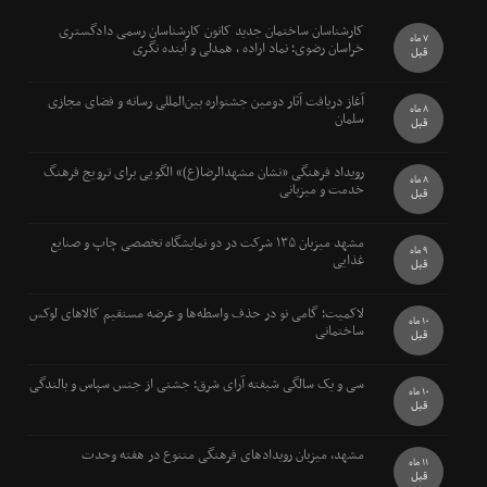
کارشناسان ساختمان جدید کانون کارشناسان رسمی دادگستری
7 ماه
خراسان رضوی؛ نماد اراده ، همدلی و آینده نگری
قبل
آغاز دریافت آثار دومین جشنواره بین‌المللی رسانه و فضای مجازی
8 ماه
سلمان
قبل
رویداد فرهنگی «نشان مشهدالرضا(ع)» الگویی برای ترویج فرهنگ
8 ماه
خدمت و میزبانی
قبل
مشهد میزبان ۱۳۵ شرکت در دو نمایشگاه تخصصی چاپ و صنایع
9 ماه
غذایی
قبل
لاکمیت؛ گامی نو در حذف واسطه‌ها و عرضه مستقیم کالاهای لوکس
10 ماه
ساختمانی
قبل
سی و یک سالگی شیفته آرای شرق؛ جشنی از جنس سپاس و بالندگی
10 ماه
قبل
مشهد، میزبان رویدادهای فرهنگی متنوع در هفته وحدت
11 ماه
قبل