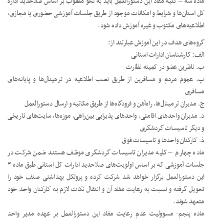
ماده سه – کلیه مفاد این دستورالعمل باید به نحو مطلوب بر اساس صلاحدید اداره
کل استان‌ها و شرایط و امکانات موجود از طریق جلسات آموزشی حضوری یا مجازی،
اطلاعیه‌های مکتوب و غیره آموزش داده شود.
گروه‌های هدف در این آموزش عبارتند از:
الف: کارشناسان ادارات استانی
ب. ناظرین عضو در کمیته نظارت
پ. عموم مردم و مسافرین از طریق نصب اطلاعیه در ترمینال‌ها و پایانه‌های
مسافری
ج. مدیران ترمینال‌ها، راه‌آهن و فرودگاه‌ها از طریق مکاتبه و ارسال دستورالعمل
د. مدیران واحدهای اقامتی، واحدهای پذیرایی بین‌راهی، موزه‌ها، سایت‌های تاریخی
و دیگر تاسیسات گردشگری
ذ. کارکنان واحدها و تاسیسات فوق
ماده چهارم – کلیه مدیران تاسیسات گردشگری موظف هستند ضمن شرکت در
جلسات آموزشی که بر اساس اولویت‌های صلاحدید ادارات کل استانی طبق ماده ۳
این دستورالعمل برگزار خواهد شد شرکت کرده و پروتکل بهداشتی صنف خود را
تحویل گرفته و نسبت به رعایت مفاد آن و انتقال نکات لازم به کارکنان واحد خود
متعهد شوند.
ماده پنجم- مسوولیت عدم رعایت مفاد این دستورالعمل بر عهده مدیر واحد