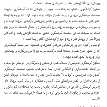
پروتکل‌های اطلاع‌رسانی شده از کشورهای مختلف است.»
معاون گردشگری با اشاره به اینکه قطعا تمرکز بر بازارهای هدف گردشگری، اولویت
نخست گردشگری ورودی وزارت متبوع خواهد بود، تاکید کرد: «با توجه به اینکه
کشورهای همسایه اقدام به برنامه‌ریزی و اعلام زمان‌بندی بازگشایی مرزها کرده‌اند و
با تعریف پروتکل‌های مربوطه سازو‌کار ورود گردشگران را شکل داده‌اند، بنابراین نیاز
است به سرعت فعالان صنعت گردشگری کشور به علت افزایش رفت و آمدهای
بین‌المللی از پروتکل‌های ورود و خروج گردشگران آگاهی پیدا کنند.»
او تصریح کرد: «در پی بازگشایی مرزهای کشورهای همسایه، نیاز است گردشگرانی
که از کشور خارج شده و مجددا قصد بازگشت دارند نیز با طی پروتکل‌های بهداشتی
برای ورود به کشور آماده شوند.»
معاون گردشگری همچنین از دستگاه‌های فرابخشی و تاثیرگذار در امر سفر خواست تا
در ایجاد اعتمادسازی و انعکاس تلاش کلیه بخش‌های زنجیره صنعت گردشگری
کشور برای همزیستی با کووید ۱۹ نهایت تلاش خود را داشته باشند تا چهره‌ای ایمن
از سفر به ایران در اذهان بین‌المللی شکل گیرد و با همکاری در شکل‌گیری پروتکل‌های
پذیرش گردشگران خارجی در انعکاس اینکه چگونه و تحت چه ضابطه‌ای گردشگران را
خواهیم پذیرفت و چگونه از آنها پذیرایی کرده و به مبداء بازمی‌گردانیم، تعامل داشته
باشند.