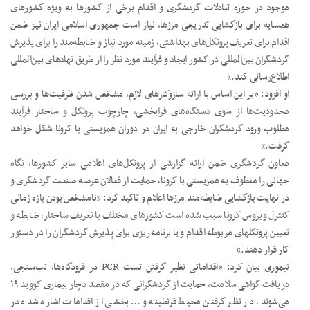
موجود در حوزه تبادلات گردشگری و اقدام برخی از کشورها به ویژه کشورهای
همسایه برای بازگشایی تدریجی مرزها، نیاز است جمهوری اسلامی ایران نیز ضمن
اقدام برای تعریف پروتکل‌های بهداشتی، زمینه مورد نیاز و ضابطه‌مند را برای پذیرش
گردشگران بین‌المللی در کشور ایجاد و فرآیند مورد نظر را از طریق نهادهای بین‌المللی
اطلاع‌رسانی کند.»
او افزود: «بر این اساس با ارائه سازوکار‌های لازم، مشخص شدن ظرفیت‌ها و بررسی
محدودیت‌ها از سوی دستگاه‌های فرابخشی، چارچوب پروتکل و ساختار فرآیند
مطلوب ورود گردشگران خارجی به ایران در دوران همزیستی با کرونا شکل خواهد
گرفت.»
معاون گردشگری ضمن ارائه گزارشی از پروتکل‌های اعلامی سایر کشورها، نگاه
جهانی را معطوف به همزیستی با کرونا، حمایت از فعالان عرصه صنعت گردشگری و
در نهایت بازگشایی ضابطه‌مند مرزها اعلام و تاکید کرد: «نامشخص بودن بازه زمانی
کنترل ویروس کرونا سبب شده است کشورهای مختلف با تعریف ساختار، ضابطه و
تعیین پروتکل‎های مربوطه اقدام و یا برنامه‌ریزی برای پذیرش گردشگران را در دستور
کار قرار دهند.»
تیموری بیان کرد: «اقداماتی نظیر گرفتن تست PCR در فرودگاه‌ها، تب‌سنجی،
دریافت گواهی سلامت، حمایت از گردشگرانی که در مقصد دچار بیماری کووید ۱۹
می‌شوند، در نظر گرفتن محیط قرنطینه و… بخشی از اقدامات اشاره شده در