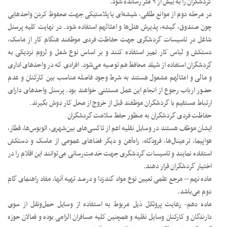
گردشگران را به بیش از ۹ متر رسانده شود.
در مرحله دوم از موانع طلقی، شیشه‌ای یا پلاستیکی جهت محفوظ کردن واحدهایی
چون صندوق، گیشه، پذیرش هتل‌ها و امثالهم استفاده شود. در نهایت کلیه پرسنل
شاغل در تاسیسات گردشگری جهت حفاظت فردی موظفند هنگام کار از ماسک،
دستکش و لباس کار تمیز استفاده کنند و بر اساس نوع شغل و لزوم نزدیکی به
گردشگران استفاده از شیلد محافظ هم توصیه می‌شود. افرادی که در واحدهای اداری
و مالی و امثالهم مشغول هستند به شرط وجود فاصله مناسب بین کارکنان و عدم
حضور ارباب رجوع از انجام این عمل مستثنی خواهند بود. پرسنل واحدهای دارای
ارتباط مستقیم با گردشگران موظفند قبل از خروج از محل کار دوش بگیرند.
حفاظت فردی گردشگران به منظور حفظ سلامت گردشگران
ایشان موظف هستند در وسایل نقلیه اعم از تاکسی‌های بین‌شهری، اتوبوس‌ها، قطار،
هواپیما، ترمینال‌ها، فرودگاه، راه‌آهن و دیگر فضاهای عمومی از ماسک و دستکش
استفاده نمایند و تاسیسات گردشگری جهت خدمت‌رسانی می‌توانند این اقلام را در
اختیار گردشگران قرار دهند.
ماده نهم – مرجع علمی تعیین نوع مواد گندزدا و درصد تهیه آنها، مفاد راهنمای گام
دوم می‌باشد.
ماده دهم- رعایت پروتکل ذیل مربوط به استفاده از وسایل حمل‌ونقل از سوی
دارندگان و کارکنان وسایل نقلیه و همچنین کلیه مسافران الزامی بوده و فعالان حوزه