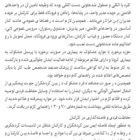
کلره یا الکلی و محلول ضدعفونی دست الکلی بوده که وظیفه تامین آن در واحدهای
اقامتی بر عهده مدیر واحد، در پایانه‌ها، راه‌آهن و فرودگاه فقط برای کارکنان بر عهده
مدیران این مراکز می‌باشد. همچنین لازم است در فضاهای عمومی مانند کنار
آسانسور در واحدهای اقامتی، میز پذیرش، صندوق رستوران، سرویس عمومی لابی،
کنار دستگاه حضور و غیاب کارکنان، سالن‌های ورودی فرودگاه، محل تحویل بار و
امثالهم ماده ضدعفونی دست نصب شود.
حوزه برخورد با موارد مشکوک به بیماری در صورت برخورد با پرسنل مشکوک به
بیماری کرونا و دارای علائم مربوطه از ادامه فعالیت ایشان جلوگیری شده و بازگشت
به کار منوط به ارائه گواهی سلامت از پزشک معتمد متخصص طب کار یا دیگر
تخصص‌های اعلام شده در راهنمای گام دوم خواهد بود.
همچنین در صورت مشاهده فرد مشکوک در بین گردشگران جهت پیشگیری از
انتقال احتمالی آلودگی به دیگران، ایشان را به استفاده از وسایل حفاظت فردی توصیه
کرده و اقلام لازم در اختیار ایشان قرار داده شود. در موارد پیشرفته و علائم شدید از
طریق سامانه تلفنی بهداشت به شماره‌های ۹۱۰ و ۱۰۳۰ راهنمایی لازم دریافت گردد.
حفاظت فردی و فاصله‌گذاری در کارکنان
به منظور ایجاد فاصله ایمن بین گردشگران و کارکنان شاغل در تاسیسات گردشگری
در وهله اول با گذاشتن میزهای بزرگ یا موانع و اجسام فاصله بین کارکنان و