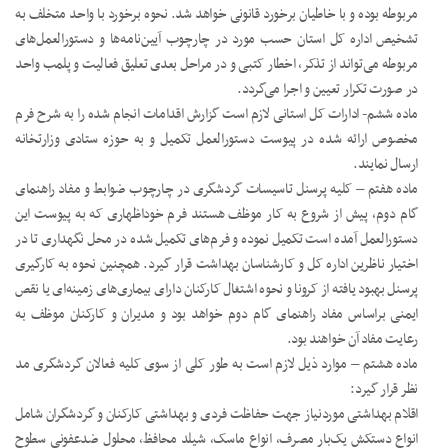
مربوطه بوده و با خاطیان برخورد قانونی خواهد شد. نحوه برخورد با واحد متخلف به
تشخیص اداره کل استان حسب مورد در چارچوب آیین‌نامه‌ها و دستورالعمل‌های
مربوطه می‌تواند از تذکر، اخطار کتبی و در مراحل بعدی تعلیق فعالیت و پلمب واحد
در صورت تکرار تعیین و اجرا می‌گردد.
ماده ششم- ادارات کل استانی لازم است گزارش اقدامات انجام شده را به شرح فرم
مخصوص ارائه شده در پیوست دستورالعمل تکمیل و به حوزه ستادی وزارتخانه
ارسال نمایند.
ماده هفتم – کلیه پرسنل تاسیسات گردشگری در چارچوب ضوابط و مفاد راهنمای
گام دوم، پیش از شروع به کار موظف هستند فرم خوداظهاری که به پیوست این
دستورالعمل آمده است تکمیل نموده و فرم‌های تکمیل شده در محل نگهداری تا در
اختیار ناظرین اداره کل و کارشناسان بهداشت قرار گیرد. همچنین نحوه به کارگیری
پرسنل بهبود یافته از کرونا و نحوه اشتغال کارکنان دارای بیماری‌های زمینه‌ای یا نقص
ایمنی براساس مفاد راهنمای گام دوم خواهد بود و مدیران و کارکنان موظف به
رعایت مفاد آن خواهند بود.
ماده هشتم – موارد ذیل لازم است به طور کلی از سوی کلیه فعالان گردشگری مد
نظر قرار گیرد:
اقلام بهداشتی موردنیاز جهت حفاظت فردی و بهداشتی کارکنان و گردشگران شامل
انواع دستکش یک‌بار مصرف، انواع ماسک، شیلد محافظ، محلول ضدعفونی سطوح