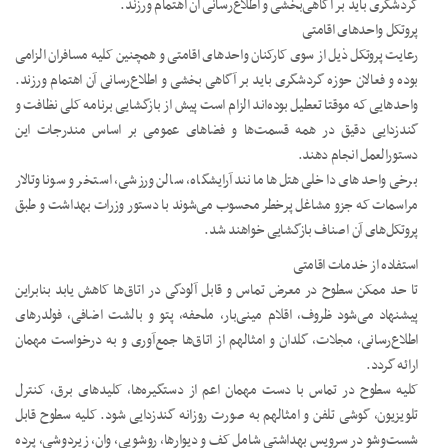
گردشگری باید بر آگاهی‌بخشی و اطلاع‌رسانی آن اهتمام ورزند.
پروتکل واحدهای اقامتی
رعایت پروتکل ذیل از سوی کارکنان واحدهای اقامتی و همچنین کلیه مسافران الزامی
بوده و فعالان حوزه گردشگری باید بر آگاهی بخشی و اطلاع‌رسانی آن اهتمام ورزند.
واحدهایی که موقتا تعطیل بوده‌اند الزام است پیش از بازگشایی برنامه کلی نظافت و
گندزدایی دقیق در همه قسمت‌ها و فضاهای عمومی بر اساس مندرجات این
دستورالعمل انجام دهند.
برخی واحدهای داخلی هتل‌ها مانند آرایشگاه، سالن ورزشی، استخر و سونا وتالار
مراسمات که جزو مشاغل پرخطر محسوب می‌شوند با دستور وزرات بهداشت و طبق
پروتکل‌های آن اصناف بازگشایی خواهند شد.
استفاده از خدمات اقامتی
تا حد ممکن سطوح در معرض تماس و قابل آلودگی در اتاق‌ها کاهش یابد بنابراین
پیشنهاد می‌شود ظروف، اقلام مینی‌بار، ملحفه، پتو و بالشت اضافی، فولدر‌های
اطلاع‌رسانی، مجلات، گلدان و امثالهم از اتاق‌ها جمع‌آوری و به درخواست مهمان
ارائه گردد.
کلیه سطوح در تماس با دست مهمان اعم از دستگیره‌ها، کلیدهای برق، کنترل
تلویزیون، گوشی تلفن و امثالهم به صورت روزانه گندزدایی شود. کلیه سطوح قابل
شست‌وشو در سرویس بهداشتی شامل کف و دیوارها، روشویی، وان، زیردوشی، پرده