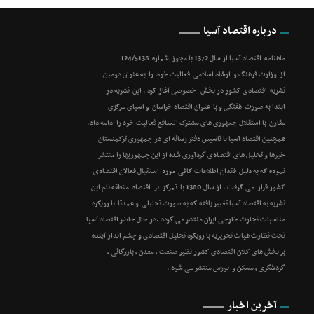
درباره اقتصاد آسیا
ماهنامه اقتصاد آسیا از سال 1372 با مجوز شماره 124/5138
از وزارت فرهنگ و ارشاد اسلامی فعالیت خود را به عنوان دومین
نشریه اقتصادی کشور در بخش خصوصی آغاز کرد . این نشریه در
ابتدا به صورت هفتگی و با عنوان اقتصاد خراسان و آسیای مرکزی
مقارن با استقلال جمهوری های مشترک المنافع فعالیت خود را ادامه داد.
همچنین اقتصاد آسیا با تاسیس دفتر رسانه ای در جمهوری ترکمنستان
خبرها و تحلیل های اقتصادی گردآوری شده از این جمهوریها را منتشر
نموده که به دلیل فقدان اطلاعات کافی مورد استقبال فعالان اقتصادی
کشور قرار می گرفت . از سال 1380 با تمرکز بر اقتصاد منطقه نام این
نشریه به اقتصاد آسیا تغییر یافته که به صورت تحلیلی و عمدتا با رویکرد
مناسبات تجارت خارجی ایران منتشر می گردد .در حال حاضر اقتصاد آسیا
تحت نظارت هیات تحریریه با رویکرد تحلیل اقتصادی و چشم انداز آینده
بر بخش های کلان اقتصادی کشور نظیر صنعت ، معدن ، بازرگانی ،
گردشگری ، مسکن و بورس منتشر می شود .
آخرین اخبار