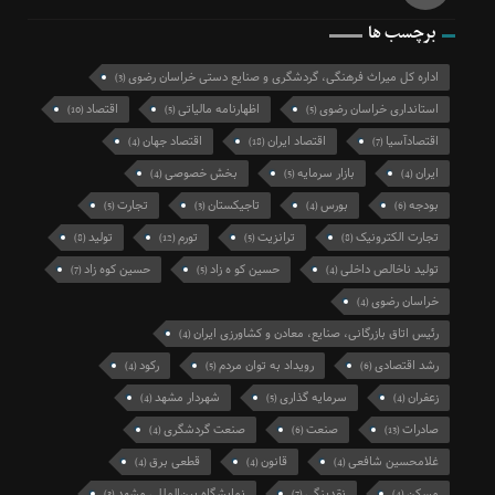
برچسب ها
اداره کل میراث فرهنگی، گردشگری و صنایع دستی خراسان رضوی
(3)
استانداری خراسان رضوی
اظهارنامه مالیاتی
اقتصاد
(10)
(5)
(5)
اقتصادآسیا
اقتصاد ایران
اقتصاد جهان
(4)
(18)
(7)
ایران
بازار سرمایه
بخش خصوصی
(4)
(5)
(4)
بودجه
بورس
تاجیکستان
تجارت
(5)
(3)
(4)
(6)
تجارت الکترونیک
ترانزیت
تورم
تولید
(8)
(12)
(5)
(8)
تولید ناخالص داخلی
حسین کو ه زاد
حسین کوه زاد
(7)
(5)
(4)
خراسان رضوی
(4)
رئیس اتاق بازرگانی، صنایع، معادن و کشاورزی ایران
(4)
رشد اقتصادی
رویداد به توان مردم
رکود
(4)
(5)
(6)
زعفران
سرمایه گذاری
شهردار مشهد
(4)
(5)
(4)
صادرات
صنعت
صنعت گردشگری
(4)
(6)
(13)
غلامحسین شافعی
قانون
قطعی برق
(4)
(4)
(4)
مسکن
نقدینگی
نمایشگاه بین‌المللی مشهد