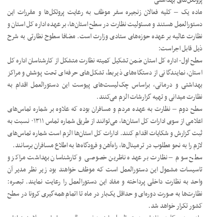
پروتکل‌های بهداشتی
ماده یک – کلیه فعالان زنجیره سفر موظف به رعایت پروتکل‌ها و مقررات این
دستورالعمل هستند و مسئولیت نظارت در سطح استان‌ها، بر عهده اداره کل استان و
نظارت عالیه بر عهده حوزه‌های ستادی وزارت است. مضافا سطوح نظارتی به شرح
ذیل قابل اجراست:
سطح اول- اداره کل استان ضمن تشکیل کمیته نظارت متشکل از کارشناسان اداره کل
استان، نمایندگانی از دستگاه‌های ذیربط، تشکل‌های حرفه‌ای تحت پوشش و مراکز
بهداشتی و درمانی، براساس چک‌لیست‌های پیوست این دستورالعمل اقدام به
نظارت میدانی و تهیه گزارشات الزم می‌کنند.
سطح دوم – نظارت به عهده مردم و مسافران بوده که علاوه بر شماره تماس‌های
اعلامی از سوی ادارات کل استان‌ها، می‌توانند از طریق شماره تماس ۰۱۳۱۱ نسبت به
ثبت گزارش و شکایات اقدام کنند. ادارات کل استان‌ها الزم است شماره تماس‌های
لازم را به نحو مطلوب در ترمینال‌ها، راه‌آهن و فرودگاه‌ها به اطلاع مسافران برسانند.
سطح سوم – نظارت بر عهده ناظرین خصوصی و کارشناسان بهداشت مراکز و
تاسیسات مشمول این دستورالعمل است که موظف خواهند بود زیر نظر مدیر آن
واحد به نظارت داخلی پرداخته و مفاد این دستورالعمل را رعایت نمایند. تبصره:
نظارت‌ها به صورت دوره‌ای و حداقل یک‌بار در ماه تا اتمام همه‌گیری کرونا در سطح
کشور تکرار خواهد شد.