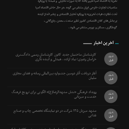
نشریه به اقتصاد آسیا تغییر یافته که به صورت تحلیلی و عمدتا با رویکرد
مناسبات تجارت خارجی ایران منتشر می گردد .در حال حاضر اقتصاد آسیا
تحت نظارت هیات تحریریه با رویکرد تحلیل اقتصادی و چشم انداز آینده
بر بخش های کلان اقتصادی کشور نظیر صنعت ، معدن ، بازرگانی ،
گردشگری ، مسکن و بورس منتشر می شود .
آخرین اخبار
کارشناسان ساختمان جدید کانون کارشناسان رسمی دادگستری
7 ماه
خراسان رضوی؛ نماد اراده ، همدلی و آینده نگری
قبل
آغاز دریافت آثار دومین جشنواره بین‌المللی رسانه و فضای مجازی
8 ماه
سلمان
قبل
رویداد فرهنگی «نشان مشهدالرضا(ع)» الگویی برای ترویج فرهنگ
8 ماه
خدمت و میزبانی
قبل
مشهد میزبان ۱۳۵ شرکت در دو نمایشگاه تخصصی چاپ و صنایع
9 ماه
غذایی
قبل