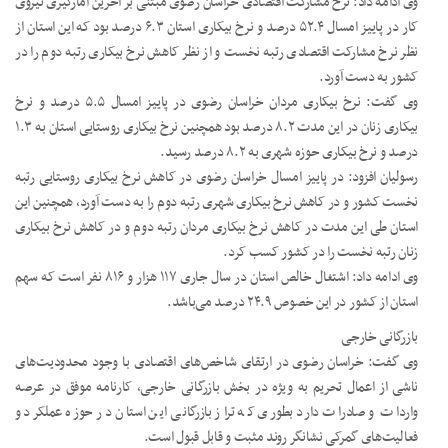
وی ادامه داد: نرخ مشارکت اقتصادی خراسان رضوی مبتنی بر آخرین آمارگیری نیروی
کار در پاییز امسال ۵۲.۴ درصد و نرخ بیکاری استان ۶.۳ درصد بود که این استان از
نظر نرخ مشارکت اقتصادی رتبه نخست و از نظر کاهش نرخ بیکاری رتبه دوم را در
کشور به دست آورد.
وی گفت: نرخ بیکاری مردان خراسان رضوی در پاییز امسال ۵.۵ درصد و نرخ
بیکاری زنان در این مدت ۸.۲ درصد بود همچنین نرخ بیکاری روستایی استان به ۱.۳
درصد و نرخ بیکاری حوزه شهری به ۸.۲ درصد رسید.
رسولیان افزود: در پاییز امسال خراسان رضوی در کاهش نرخ بیکاری روستایی رتبه
نخست کشور و در کاهش نرخ بیکاری شهری رتبه دوم را به دست آورد، همچنین این
استان طی این مدت در کاهش نرخ بیکاری مردان رتبه دوم و در کاهش نرخ بیکاری
زنان رتبه نخست را در کشور کسب کرد.
وی ادامه داد: اشتغال خالص استان در سال جاری ۱۱۷ هزار و ۸۱۶ نفر است که سهم
استان از کشور در این خصوص ۲۴.۹ درصد می‌باشد.
بازرگانی خارجی
وی گفت: خراسان رضوی در ارتقای شاخص‌های اقتصادی با وجود محدودیت‌های
ناشی از اعمال تحریم به ویژه در بخش بازرگانی خارجی، کارنامه‌ موفق در عرصه
واردات و صادرات دارد بطوری که تراز بازرگانی این استان در حوزه عملکرد و
فعالیت‌های گمرکی نشانگر روند مثبت و قابل قبول است.