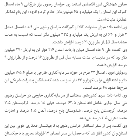
معاون هماهنگی امور اقتصادی استانداری خراسان رضوی تراز بازرگانی ۹ ماه امسال
گمرک این استان را یک میلیارد و ۶۵ میلیون دلار اعلام کرد و افزود: این رقم نشانگر
عملکرد مثبت است.
وی ادامه داد: میزان صادرات کالا از گمرکات خراسان رضوی طی ۹ ماه امسال معادل
۲ هزار و ۶۲۰ تن به ارزش یک میلیارد و ۳۳۵ میلیون دلار است که نسبت به مدت
مشابه سال قبل از نظر وزن ۲۱ درصد افزایش داشت.
وی گفت: طی ۹ ماه امسال میزان واردات استان ۲۱۴ هزار تن به ارزش ۲۷۰ میلیون
دلار بود که در مقایسه با مدت مشابه سال قبل از نظر وزن ۱۶ درصد و از نظر ارزش ۹
درصد افزایش داشت.
رسولیان افزود: امسال ۲۲ طرح در حوزه سرمایه‌گذاری خارجی با مبلغ ۱۴۵.۴ میلیون
دلار و اشتغالزایی برای یکهزار و ۴۳ نفر تصویب شده که میانگین پیشرفت فیزیکی این
طرح‌ها حدود ۴۸ درصد است.
وی ادامه داد: سهم کشورهای مختلف از سرمایه‌گذاری خارجی در خراسان رضوی
طی سال جاری شامل افغانستان ۶۲.۵ درصد، عراق ۱۵ درصد، ترکمنستان ۷.۵
درصد، گرجستان پنج درصد، هندوستان پنج درصد، آلمان ۲.۵ درصد و امارات
متحده عربی ۲.۵ درصد می‌باشد.
وی گفت: پس از سفر استاندار خراسان رضوی به تاجیکستان همکاری خوبی بین این
استان و آن کشور آغاز شد که ماحصل این سفر امضای ۱۷ قرارداد تجاری با تاجیکستان