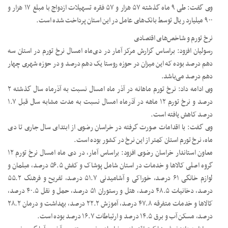
وی گفت: طی ۹ ماه گذشته ۵۷ هزار و ۵۷ فقره تسهیلات ازدواج با مبلغ ۱۷ هزار و
۹۰۰ میلیارد ریال توسط بانک‌های عامل در این استان پرداخت شده است.
نرخ تورم و شاخص‌های اقتصادی
رسولیان افزود: براساس گزارش مرکز آمار در دی‌ماه امسال نرخ تورم در استان سه
دهم درصد بوده که این میزان در حوزه روستا یک دهم درصد و در حوزه شهری چهار
دهم درصد می‌باشد.
وی ادامه داد: نرخ تورم ماهانه در آذر ماه امسال نسبت به آذرماه سال گذشته ۲
درصد و نرخ تورم ۱۲ ماهه در آذرماه امسال نسبت به مدت مشابه سال قبل ۱.۷
درصد کاهش یافته است.
وی گفت: با اقدامات صورت گرفته در خراسان رضوی از ابتدای سال جاری تا دی
ماه، نرخ تورم استان کمتر از این نرخ در کشور بوده است.
معاون استاندار خراسان رضوی افزود: براساس آمار، در دی ماه امسال نرخ تورم ۱۲
گروه اصلی کالاها و خدمات در استان شامل پوشاک و کفش ۵۶.۵ درصد، مبلمان و
لوازم خانگی ۶۱ درصد، خوراکی و آشامیدنی ۵۱.۷ درصد، تفریح و فرهنگ ۵۵.۲
درصد، دخانیات ۴۸.۵ درصد، هتل و رستوران ۵۱ درصد، حمل و نقل ۴۰.۵ درصد،
کالاها و خدمات متفرقه ۴۷.۸ درصد، آموزش ۲۲.۲ درصد، بهداشت و درمان ۲۸.۲
درصد، مسکن آب و برق ۱۴.۵ درصد و ارتباطات ۱۶.۷ درصد بوده است.