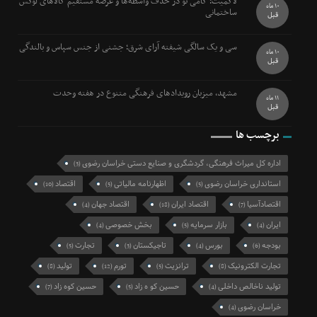
لاکمیت؛ گامی نو در حذف واسطه‌ها و عرضه مستقیم کالاهای لوکس
10 ماه
ساختمانی
قبل
سی و یک سالگی شیفته آرای شرق؛ جشنی از جنس سپاس و بالندگی
10 ماه
قبل
مشهد، میزبان رویدادهای فرهنگی متنوع در هفته وحدت
11 ماه
قبل
برچسب ها
اداره کل میراث فرهنگی، گردشگری و صنایع دستی خراسان رضوی
(3)
استانداری خراسان رضوی
اظهارنامه مالیاتی
اقتصاد
(10)
(5)
(5)
اقتصادآسیا
اقتصاد ایران
اقتصاد جهان
(4)
(18)
(7)
ایران
بازار سرمایه
بخش خصوصی
(4)
(5)
(4)
بودجه
بورس
تاجیکستان
تجارت
(5)
(3)
(4)
(6)
تجارت الکترونیک
ترانزیت
تورم
تولید
(8)
(12)
(5)
(8)
تولید ناخالص داخلی
حسین کو ه زاد
حسین کوه زاد
(7)
(5)
(4)
خراسان رضوی
(4)