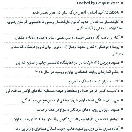
Hacked by CoupDeGrace
یادداشت/ آب، آینده و آزمون بزرگ ایران در عصر تغییر اقلیم
کارشناسان ساختمان جدید کانون کارشناسان رسمی دادگستری خراسان رضوی؛
نماد اراده ، همدلی و آینده نگری
آغاز دریافت آثار دومین جشنواره بین‌المللی رسانه و فضای مجازی سلمان
رویداد فرهنگی «نشان مشهدالرضا(ع)» الگویی برای ترویج فرهنگ خدمت و
میزبانی
مشهد میزبان ۱۳۵ شرکت در دو نمایشگاه تخصصی چاپ و صنایع غذایی
چشم اندازهای روابط اقتصادی ایران و روسیه در سال ۲۰۲۵
اقتصاد ایران در سایه جنگ و تحریم
لاکمیت؛ گامی نو در حذف واسطه‌ها و عرضه مستقیم کالاهای لوکس ساختمانی
سی و یک سالگی شیفته آرای شرق؛ جشنی از جنس سپاس و بالندگی
مشهد، میزبان رویدادهای فرهنگی متنوع در هفته وحدت
همایش تخصصی اظهارنامه مالیاتی؛ گامی مؤثر در ارتقاء دانش حسابداران
آماده سازی سالن ورزشی شهید مغنیه جهت اسکان مسافران و زائرین دهه