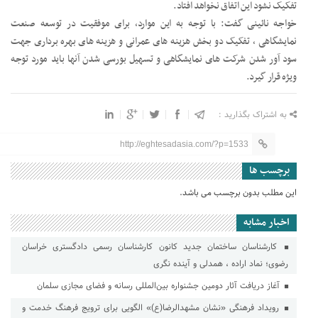
تفکیک نشود این اتفاق نخواهد افتاد.
خواجه نائینی گفت: با توجه به این موارد، برای موفقیت در توسعه صنعت
نمایشگاهی ، تفکیک دو بخش هزینه های عمرانی و هزینه های بهره برداری جهت
سود آور شدن شرکت های نمایشگاهی و تسهیل بورسی شدن آنها باید مورد توجه
ویژه قرار گیرد.
به اشتراک بگذارید :
http://eghtesadasia.com/?p=1533
برچسب ها
این مطلب بدون برچسب می باشد.
اخبار مشابه
کارشناسان ساختمان جدید کانون کارشناسان رسمی دادگستری خراسان
رضوی؛ نماد اراده ، همدلی و آینده نگری
آغاز دریافت آثار دومین جشنواره بین‌المللی رسانه و فضای مجازی سلمان
رویداد فرهنگی «نشان مشهدالرضا(ع)» الگویی برای ترویج فرهنگ خدمت و