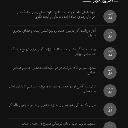
آخرین اخبار
کارشناسان ساختمان جدید کانون کارشناسان رسمی دادگستری
7 ماه
خراسان رضوی؛ نماد اراده ، همدلی و آینده نگری
قبل
آغاز دریافت آثار دومین جشنواره بین‌المللی رسانه و فضای مجازی
7 ماه
سلمان
قبل
رویداد فرهنگی «نشان مشهدالرضا(ع)» الگویی برای ترویج فرهنگ
7 ماه
خدمت و میزبانی
قبل
مشهد میزبان ۱۳۵ شرکت در دو نمایشگاه تخصصی چاپ و صنایع
9 ماه
غذایی
قبل
لاکمیت؛ گامی نو در حذف واسطه‌ها و عرضه مستقیم کالاهای لوکس
10 ماه
ساختمانی
قبل
سی و یک سالگی شیفته آرای شرق؛ جشنی از جنس سپاس و بالندگی
10 ماه
قبل
مشهد، میزبان رویدادهای فرهنگی متنوع در هفته وحدت
11 ماه