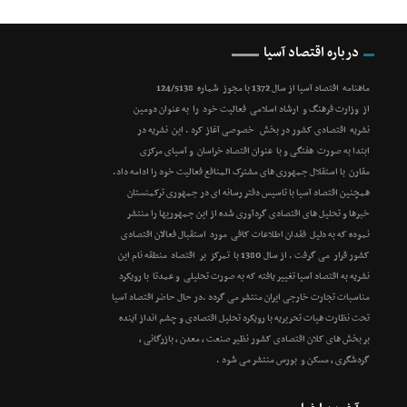
درباره اقتصاد آسیا
ماهنامه اقتصاد آسیا از سال 1372 با مجوز شماره 124/5138
از وزارت فرهنگ و ارشاد اسلامی فعالیت خود را به عنوان دومین
نشریه اقتصادی کشور در بخش خصوصی آغاز کرد . این نشریه در
ابتدا به صورت هفتگی و با عنوان اقتصاد خراسان و آسیای مرکزی
مقارن با استقلال جمهوری های مشترک المنافع فعالیت خود را ادامه داد.
همچنین اقتصاد آسیا با تاسیس دفتر رسانه ای در جمهوری ترکمنستان
خبرها و تحلیل های اقتصادی گردآوری شده از این جمهوریها را منتشر
نموده که به دلیل فقدان اطلاعات کافی مورد استقبال فعالان اقتصادی
کشور قرار می گرفت . از سال 1380 با تمرکز بر اقتصاد منطقه نام این
نشریه به اقتصاد آسیا تغییر یافته که به صورت تحلیلی و عمدتا با رویکرد
مناسبات تجارت خارجی ایران منتشر می گردد .در حال حاضر اقتصاد آسیا
تحت نظارت هیات تحریریه با رویکرد تحلیل اقتصادی و چشم انداز آینده
بر بخش های کلان اقتصادی کشور نظیر صنعت ، معدن ، بازرگانی ،
گردشگری ، مسکن و بورس منتشر می شود .