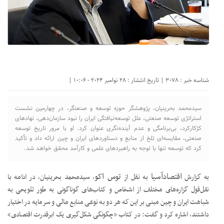
شناسه خبر : 3078 | تاریخ انتشار : 28 نوامبر 2024 - 10:06 |
سیدمحمد بحرینیان، پژوهشگر حوزه توسعه و صنعتگر، در چهارمین نشست
استراتژی توسعه صنعتی، علل توسعه‌نیافتگی ایران را نبود سازمان‌دهی، نهادهای
کژکارکرد، بی‌برنامگی و عدم آینده‌نگری عنوان کرد. او با مرور تاریخ توسعه
صنعتی، مقایسه‌ای تلخ از منابع و دستاوردهای ایران و چین ارائه داد و تأکید
کرد که توسعه تنها با توجه به راهبردهای علمی و کارآمد محقق خواهد شد.
اقتصادآسیا
توس اکو
به گزارش
به نقل از
، سیدمحمد بحرینیان، در ادامه با
نقل‌قول گزاره‌های مختلف از اشخاص و کتاب‌های گوناگونی به طور تلویحی به
شباهت ایران و چین مبنی بر این که هر دو به نوعی منابع مالی و سرمایه در اختیار
داشتند، اشاره کرد و گفت: در کتاب «چگونگی شکل‌گیری یک ابرقدرت اقتصادی»