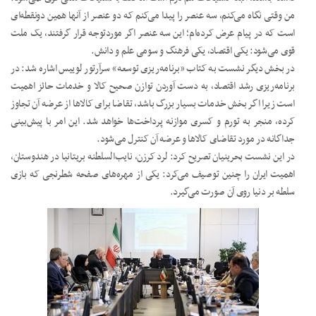
من وقتی نگاه می‌کنم، سه عنصر را پیدا می‌کنم که دو عنصر از آنها همین دونقطه‌ای
است که در پیام عرض کرده‌ام؛ این سه عنصر اگر موردتوجه قرار گرفتند، یک ملت
قوی می‌شود: یکی اقتصاد، یکی فرهنگ و سومی علم و دانش.
در بخش دیگر نشست به کتاب «برنامه‌ریزی توسعه» سرآرتور لوییس اشاره شد: در
برنامه‌ریزی رشد اقتصاد، به دست آوردن توازن صحیح کالا و خدمات حائز اهمیت
است زیرا اگر بخش خدمات بسیار بزرگ باشد، تقاضا برای کالاها از عرضه آن تجاوز
کرده، منجر به تورم و کسری موازنه پرداخت‌ها خواهد شد. این امر با پیش‌بینی
جداگانه در مورد تقاضای کالاها و عرضه آن کنترل می‌شود.
در این نشست بحرینیان تصریح کرد: لرد کرزن، نایب‌السلطنه بریتانیا در هندوستان،
اهمیت ایران را چنین توصیف می‌کرد: یکی از مهره‌های صفحه شطرنجی که بازی
سلطه بر دنیا روی آن صورت می‌گیرد.