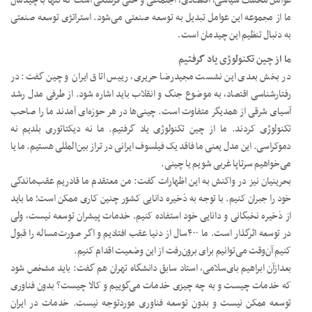
عوامل مختلف سیاسی، اقتصادی، اجتماعی و حتی فرهنگی است که تنها با چیدمان
ما از مجموعه این عوامل تبدیل به توسعه صنعتی می‌شود. استراتژی توسعه صنعتی
به دنبال تنظیم این چیدمان است.
ما از چین تکنولوژی یاد گرفتیم
در بخش بعدی این نشست مجیدرضا حریری، رییس اتاق ایران و چین گفت: در
رفتارشناسی اقتصاد، به موضوع جنگ و انقلاب باید اشاره شود. از طرفی مدل رشد
آسیای شرقی از همدیگر متفاوت است. چینی‌ها در هر حوزه‌ای آمدند ما را صاحب
تکنولوژی کردند. ما از چین تکنولوژی یاد گرفتیم. ما نه دیکتاتوری بلدیم نه
دموکراسی. این مدل یعنی ما فاقد یک فیلسوف ایرانی در تراز بین‌المللی هستیم. ما یا
می‌خواهیم سرتاپا غربی شویم یا چینی.
بحرینیان نیز در واکنش به این اظهارات گفت: من معتقدم ما قادریم عقب‌ماندگی
خود را جبران کنیم. با توجه به ذخیره دانایی کشور چنین کاری ممکن است؛ ما باید
از ذخیره نخبگانی و دانایی خود استفاده کنیم. خدمات پیشران توسعه نیست، ولی
در توسعه اثرگذار است. ما ۴۰۰‌سال از دنیا عقب افتادیم و اگر صورت‌مساله را قبول
کنیم آن‌وقت می‌توانیم برای برون‌رفت از این وضعیت اقدام کنیم.
بعدازآن ابراهیم بای‌سلامی، استاد سابق دانشگاه تهران هم گفت: باید مشخص شود
که خدمات چیست و به چه چیزی خدمات می‌گوییم و کالا چیست؟ بدون فناوری
توسعه ممکن نیست و بدون توسعه فناوری موردتوجه نیست. خدمات در ایران