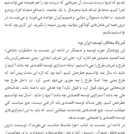
شدیم که اینها درست نیست. آن چیزهایی که درست بود را هم همیشه نمی‌توانستیم
اجرا کنیم، به‌خاطر اینکه شما به‌هرحال با یک جامعه، با منافع متضاد افراد روبه‌رو
هستید، با عقاید مسوولان دولتی و تصمیم‌گیران مواجه می‌شوید و می‌بایست در
درون همه این عامل‌های گوناگون بتوانید بهترین نتیجه را بگیرید. این کاری بود که ما
توانستیم بکنیم.
آمریکا مخالف توسعه ایران بود
این پژوهشگر حوزه توسعه و صنعتگر در ادامه این نشست به «خاطرات شفاهی»
عبدالمجید مجیدی هم اشاره کرد: حتی این تعریف ابتدایی- یعنی مشخص‌کردن یک
طرح و تعریف طرح را نمی‌دانستیم. اینکه استراتژی توسعه اقتصادی چه باشد؟ اینها را
شاید ده سال بعد توانستیم مطرحش کنیم. آنجا بود که تازه این بحث پیش آمد که
طرح یعنی چه؟ اصلا طرح را چه جوری می‌شود تعبیر کرد. در داخل طرح چه
هزینه‌هایی می‌شود قبول کرد یا قبول نکرد؟ چه هدفی باید داشته باشد. هدف‌های
ملی چه باشد؟ استراتژی توسعه اقتصادی چه باشد؟ اینها را شاید ۱۰سال بعد توانستیم
مطرحش کنیم. چون مساله توسعه اقتصادی یک کار فنی نیست، جزو سیاست کلی
مملکت است، جزو هدف‌های بلندمدت مملکتی است که باید به این استراتژی‌های
توسعه اقتصادی و اجتماعی جهت بدهد.
در ادامه این نشست به کتاب «چرا ملت‌ها شکست می‌خورند؟» نویسنده دارون
عجم اوغلو، جیمزالن رابینسون اشاره شد: حکومت‌های استبدادی برای ممانعت از