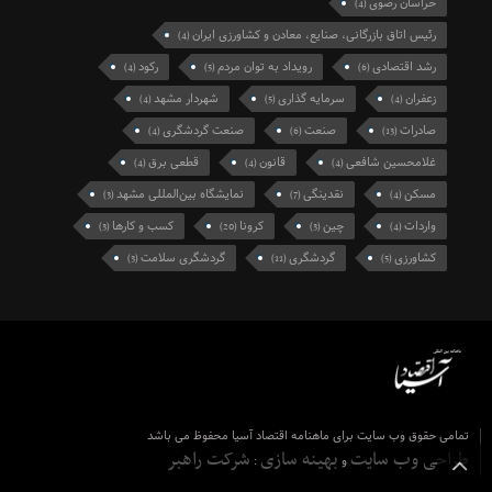
خراسان رضوی
(4)
رئیس اتاق بازرگانی، صنایع، معادن و کشاورزی ایران
(4)
رشد اقتصادی
رویداد به توان مردم
رکود
(4)
(5)
(6)
زعفران
سرمایه گذاری
شهردار مشهد
(4)
(5)
(4)
صادرات
صنعت
صنعت گردشگری
(4)
(6)
(13)
غلامحسین شافعی
قانون
قطعی برق
(4)
(4)
(4)
مسکن
نقدینگی
نمایشگاه بین‌المللی مشهد
(3)
(7)
(4)
واردات
چین
کرونا
کسب و کارها
(3)
(20)
(3)
(4)
کشاورزی
گردشگری
گردشگری سلامت
(3)
(11)
(5)
تمامی حقوق وب سایت برای ماهنامه اقتصاد آسیا محفوظ می باشد
طراحی وب سایت
بهینه سازی
شرکت راهبر
و
: