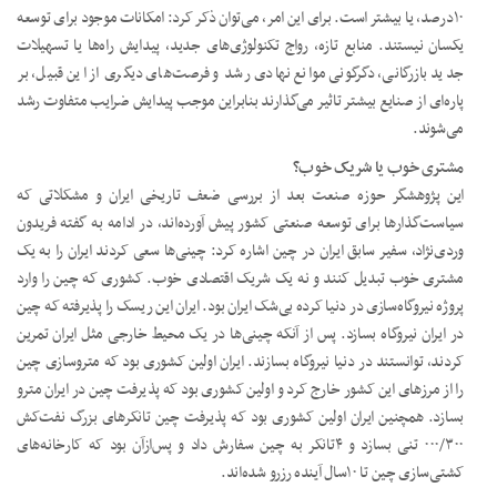
۱۰‌درصد، یا بیشتر است. برای این امر، می‌توان ذکر کرد: امکانات موجود برای توسعه
یکسان نیستند. منابع تازه، رواج تکنولوژی‌های جدید، پیدایش راه‌ها یا تسهیلات
جدید بازرگانی، دگرگونی موانع نهادی رشد و فرصت‌های دیگری از این قبیل، بر
پاره‌ای از صنایع بیشتر تاثیر می‌گذارند بنابراین موجب پیدایش ضرایب متفاوت رشد
می‌شوند.
مشتری خوب یا شریک خوب؟
این پژوهشگر حوزه صنعت بعد از بررسی ضعف تاریخی ایران و مشکلاتی که
سیاست‌گذارها برای توسعه صنعتی کشور پیش آورده‌اند، در ادامه به گفته فریدون
وردی‌نژاد، سفیر سابق ایران در چین اشاره کرد: چینی‌ها سعی کردند ایران را به یک
مشتری خوب تبدیل کنند و نه یک شریک اقتصادی خوب. کشوری که چین را وارد
پروژه نیروگاه‌سازی در دنیا کرده بی‌شک ایران بود. ایران این ریسک را پذیرفته که چین
در ایران نیروگاه بسازد. پس‌ از آنکه چینی‌ها در یک محیط خارجی مثل ایران تمرین
کردند، توانستند در دنیا نیروگاه بسازند. ایران اولین کشوری بود که متروسازی چین
را از مرزهای این کشور خارج کرد و اولین کشوری بود که پذیرفت چین در ایران مترو
بسازد. همچنین ایران اولین کشوری بود که پذیرفت چین تانکرهای بزرگ نفت‌کش
۰۰۰/۳۰۰ تنی بسازد و ۴‌تانکر به چین سفارش داد و پس‌ازآن بود که کارخانه‌های
کشتی‌سازی چین تا ۱۰‌سال آینده رزرو شده‌اند.