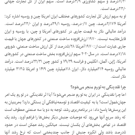
۷/۲۰‌درصد و سهم کشاورزی ۳/۹‌درصد است. سهم ایران از کل تجارت جهانی
۲۳/۰‌درصد است.
او به سهم ارزش کل تجارت کشورهای مختلف ایران امریکا چین و روسیه اشاره کرد؛
آمریکا ۲/۱۷۴درصد، چین ۰/۱۱‌درصد، روسیه ۳۹/۱‌درصد و ایران ۲۳/۰درصد است.
درآمد مالیاتی دلار به قیمت جاری در کشورهای آمریکا و چین، با روسیه و ایران
قابل‌مقایسه نیست. ۱۹۷۰ ارزش‌افزوده ساخت صنعتی در کشورهای جهان با قیمت
جاری عبارت است از: ۱۹۷۰ آمریکا ۵/۲۸‌درصد از کل ارزش ساخت صنعتی، شوروی
۷/۱۸‌درصد است. در سال۲۰۲۰ سهم ارزش‌افزوده بخش ساخت صنعتی در کشورهای
آمریکا، ژاپن، آلمان، انگلیس و فرانسه ۷۹/۲۹ و کشور چین ۲۲/۳۱‌درصد است. درآمد
مالیاتی روسیه ۲۱۴‌میلیارد دلار، ایران ۷۸‌میلیارد چین ۱۴۱۹ و امریکا ۳۱۳۵ میلیارد
دلار است.
چرا نقدینگی به تورم منجر می‌شود؟
اما چرا نقدینگی در ایران به تورم منجر می‌شود؟ آیا اثر نقدینگی در تورم یک امر
جهان‌شمول است؟ یا به کیفیت اقتصاد و توسعه‌نیافتگی آن بستگی دارد؟ بحرینیان به
این پرسش‌ها پاسخ داد: در برنامه‌ریزی رشد، توجه به دو یا سه صنعتی معطوف است
که رشد سریع آنها می‌رود که موجبات جنبش دیگر بخش‌ها را فراهم آورد. رشد یک
اقتصاد در تمامی بخش‌های آن یکسان نیست. میانگین رشد ممکن است در حدود
۵درصد باشد ولی انگیزه جنبش از جانب چندبخشی است که نرخ رشد آنها