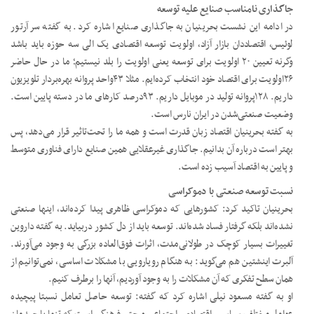
جاگذاری نامناسب صنایع علیه توسعه
در ادامه این نشست بحرینیان به جاگذاری صنایع اشاره کرد. به ‌گفته سر آرتور
لوئیس، اقتصاددان بازار آزاد، اولویت توسعه اقتصادی یک الی سه حوزه باید باشد
وگرنه تعیین ۲۰ اولویت برای توسعه یعنی اولویت را بلد نیستیم؛ ما در حال حاضر
۲۶‌اولویت برای اقتصاد خود انتخاب کرده‌ایم. مثلا ۴۳‌واحد پروانه بهره‌بردار تلویزیون
داریم. ۱۲۸‌پروانه تولید در موبایل داریم. ۹۳‌درصد کارهای ما در دسته پایین است.
وضعیت صنعتی‌شدن در ایران نارس است.
به گفته بحرینیان اقتصاد زبان قدرت است و همه ما را تحت‌تاثیر قرار می‌دهد، پس
بهتر است درباره آن بدانیم. جاگذاری غیرعقلایی همین صنایع دارای فناوری متوسط
و پایین به اقتصاد آسیب ‌زده است.
نسبت توسعه صنعتی با دموکراسی
بحرینیان تاکید کرد: کشورهایی که دموکراسی ظاهری پیدا کرده‌اند، اینها صنعتی
نشده‌اند بلکه گرفتار فساد شده‌اند. توسعه باید از دل کشور دربیاید. به گفته داروین
تغییرات بسیار کوچک در طولانی‌مدت، اثرات فوق‌العاده بزرگی به وجود می‌آورند.
آلبرت اینشتین هم می‌گوید: به هنگام رویارویی با مشکلات اساسی، نمی‌توانیم از
همان سطح تفکری که آن مشکلات را به وجود آوردیم، آنها را برطرف کنیم.
او به گفته مسعود نیلی اشاره کرد که گفته: توسعه حاصل تعامل نسبتا پیچیده