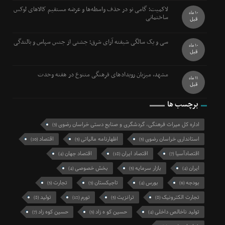
لاکمیت؛ گامی نو در حذف واسطه‌ها و عرضه مستقیم کالاهای لوکس
10 ماه
ساختمانی
قبل
سی و یک سالگی شیفته آرای شرق؛ جشنی از جنس سپاس و بالندگی
10 ماه
قبل
مشهد، میزبان رویدادهای فرهنگی متنوع در هفته وحدت
11 ماه
قبل
برچسب ها
اداره کل میراث فرهنگی، گردشگری و صنایع دستی خراسان رضوی
(3)
استانداری خراسان رضوی
اظهارنامه مالیاتی
اقتصاد
(10)
(5)
(5)
اقتصادآسیا
اقتصاد ایران
اقتصاد جهان
(4)
(18)
(7)
ایران
بازار سرمایه
بخش خصوصی
(4)
(5)
(4)
بودجه
بورس
تاجیکستان
تجارت
(5)
(3)
(4)
(6)
تجارت الکترونیک
ترانزیت
تورم
تولید
(8)
(12)
(5)
(8)
تولید ناخالص داخلی
حسین کو ه زاد
حسین کوه زاد
(7)
(5)
(4)