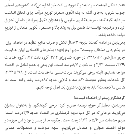
عدم مشکل انباشت سرمایه در کشورهای نفت‌خیز اشاره می‌کند. کشورهای آسیای
جنوب شرقی، به‌جای آنکه به یک الگوی متمرکز توزیع درآمد برای تحقق انباشت
سرمایه تکیه کنند، سرمایه‌گذاری خارجی را به‌عنوان مکمل پس‌انداز داخلی تشویق
کرده و درنتیجه توانسته‌اند ضمن نیل به رشد بالا و مستمر، الگویی متعادل از توزیع
درآمد داشته باشند.
بحرینیان در ادامه گفت: نتیجه ۶۳‌سال تلاش و صرف منابع عظیم در اقتصاد ایران،
در بخش‌های مختلف چیست؟ سهم ارزش‌افزوده بخش‌های اقتصادی ایران به قیمت
جاری سال‌های ۱۴۰۱-۱۳۳۸ در حوزه کشاورزی ۳/۱۲، گروه نفت ۰/۱۷، گروه خدمات
۳/۴۹، صنعت ۳/۱۳ و ساختمان ۱/۷درصد است. این یعنی با عدم تعادل در اقتصاد
مواجه هستیم. البته برخی می‌گویند مزیت نسبی ما خدمات است. از ۱۹۸۰ تا ۲۰۲۲،
کل خدمات به‌طور متوسط ۲۰‌درصد و کالایی حدود ۸۳‌درصد رشد یافته است اما
شانس ما کجاست؟ باید به توازن به‌عنوان یک اصل توجه کنیم.
گردشگری پیشران اقتصاد نیست!
بحرینیان، تحلیل‌گر حوزه توسعه تصریح کرد: برخی گردشگری را به‌عنوان پیشران
می‌گویند درحالی‌که در کل دنیا سهم گردشگری در اقتصاد حدود ۳/۴درصد است؛
سهم خدمات بین ۵/۶ تا ۱/۱۴ درصد است. چگونه ما از پیشران بودن این حوزه در
موقع اقتصاد متوازن و متعادل می‌گوییم. سهم سوخت و محصولات معدنی