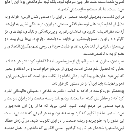
تصریح شده است: علت فقر چین سرمایه نبود، بلکه نبود سازماندهی بود؛ این را مایو
می‌دانست. ما بلد نیستیم سازماندهی کنیم.»
در این نشست،‌ بحرینیان توسعه صنعتی در ایران را «صنعتی شدن نارس» خواند و به
دلایل آن اشاره کرد: علل توسعه‌نیافتگی صنعتی در ایران، درماندگی نظری به قول‌هانا
آرنت، فقر اندیشه کاربردی، نداشتن راهبرد و بی‌برنامگی و نابلدی، نهادهای کژ
کارکرد در ایران، مسوولیت‌گریزی فزاینده دولت‌ها، واژه‌پردازی‌های فریبنده و
بی‌محتوا، ناتوانی از آینده‌نگری، عدم اهلیت حرفه‌ای برخی تصمیم‌گیران اقتصادی و
عدم توجه به تخصص‌هاست.
بحرینیان بعدازآن به تفسیر المیزان از سوره اسری، آیه ۳۶ اشاره کرد: «در هر اعتقاد یا
عملی که تحصیل علم ممکن است، پیروی از غیرعلم حرام است و در اعتقاد و عملی
که نمی‌شود به آن علم پیدا کرد، زمانی اقدام و ارتکاب جایز است که دلیل علمی آن را
تجویز نماید.» باید این آیه را در دستور کار قرار داد.
پژوهشگر حوزه توسعه در ادامه به کتاب «خاطرات شفاهی»، علینقی عالیخانی اشاره
کرد که در خاطراتش گفته: ما معتقد بودیم باید ریشه صنعت را در ایران تقویت و
روحیه صنعتی در مردم ایجاد کنیم. گمان نبرید که ما از روز اول همه‌چیز را
می‌دانستیم. ما تنها کاری که کردیم، معتقد بودیم به هر قیمتی که شده می‌بایست
این کشور را به جلو ببریم و ریشه صنعت را در ایران تقویت کنیم. در آن زمان مطلقا
نمی‌دانستیم؛ خودمان هم کار یاد گرفتیم. بعضی افکاری که داشتیم در عمل متوجه