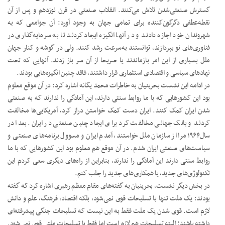
گسترش صنعتی‌شدن تلاش می‌کنند. انقلاب صنعتی در قرن نوزدهم و پس‌ از آن
نقطه‌عطفی دگرگون‌کننده برای تمامی جهان به وجود آورد: آن جوامعی که به
شهروندان خود اجازه دادند و در آنها انگیزه ایجاد کردند تا به سرمایه‌گذاری در
فناوری‌های نو بپردازند، توانستند به‌سرعت رشد کنند. ولی در گوشه و کنار جهان
ملل بسیاری از این امر بازماندند یا صریحا از آن سر باز زدند. آنهایی که تحت
نهادهای سیاسی و اقتصادی استثماری قرار داشتند، فاقد چنین انگیزه‌هایی بودند.
در ادامه این نشست بحرینیان به خاطرات محمد یگانه اشاره کرد: در آن موقع معلوم
بود این کشورهایی که با ما روابط سنتی دارند، این آمادگی را ندارند که به صنعتی
شدن ایران کمک کنند. ایران دست کمک خواستن دراز کرد، آمریکایی‌ها مخالفت
کردند و بانک جهانی مخالفت کرد برای ایجاد چنین صنعتی در ایران. بعدا در
سال‌۱۹۶۴ مرا از سازمان ملل خواستند، آمدم ایران و مسوول برنامه‌های صنعتی و
سیاست‌های صنعتی ایران شدم. در آن موقع هم معلوم بود این کشورهایی که با ما
روابط سنتی دارند این آمادگی را ندارند، بنابراین از راه‌های دیگری سعی کردم این
تکنولوژی‌های جدید، یا همکاری‌های جدید را جلب کنم.
در بخش دیگر نشست، بحرینیان به گفته‌های مقام معظم رهبری اشاره کرد که گفته
بودند: یک ملت تنها با تسلیحات قوی نمی‌شود، بلکه اقتصاد، فرهنگ، علم و دانش
لازم است. قوی شدن یک ملت فقط به این نیست که تسلیحات جنگی پیشرفته‌ای
داشته باشند؛ البته تسلیحات هم لازم است اما فقط با تسلیحات ملتی قوی نمی‌شود.