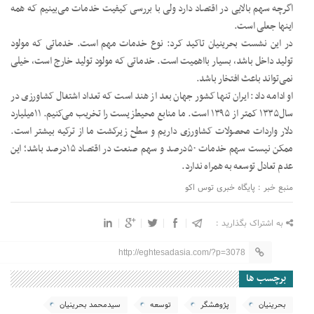
اگرچه سهم بالایی در اقتصاد دارد ولی با بررسی کیفیت خدمات می‌بینیم که همه
اینها جعلی است.
در این نشست بحرینیان تاکید کرد: نوع خدمات مهم است. خدماتی که مولود
تولید داخل باشد، بسیار بااهمیت است. خدماتی که مولود تولید خارج است، خیلی
نمی‌تواند باعث افتخار باشد.
او ادامه داد: ایران تنها کشور جهان بعد از هند است که تعداد اشتغال کشاورزی در
سال‌۱۳۳۵ کمتر از ۱۳۹۵ است. ما منابع محیط‌زیست را تخریب می‌کنیم. ۱۱‌میلیارد
دلار واردات محصولات کشاورزی داریم و سطح زیرکشت ما از ترکیه بیشتر است.
ممکن نیست سهم خدمات ۵۰‌درصد و سهم صنعت در اقتصاد ۱۵‌درصد باشد؛ این
عدم تعادل توسعه به همراه ندارد.
منبع خبر : پایگاه خبری توس اکو
به اشتراک بگذارید :
http://eghtesadasia.com/?p=3078
برچسب ها
بحرینیان
پژوهشگر
توسعه
سیدمحمد بحرینیان