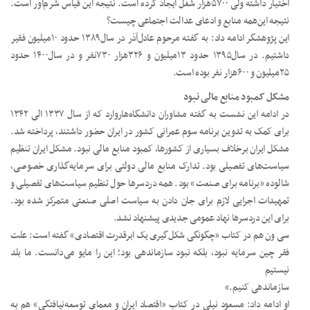
اختیار داشته ولی ۵۷۰۰‌هزار شغل ایجاد کرده است. نتیجه این قیاس شرم‌آور است.
نتیجه این‌همه منابع و ادعای عدالت اجتماعی چیست؟
این پژوهشگر ادامه داد: به ‌گفته مرحوم عادل‌آذر در سال‌۱۳۸۹ حدود ۱۰‌میلیون فقیر
داشتیم. در سال‌۱۳۹۵ حدود ۱۳‌میلیون و ۳۲۶‌هزار ۷۳۰‌نفر و در سال۱۴۰۰ حدود
۲۵‌میلیون و ۶۰۰‌هزار نفر بوده است.
مشکل کمبود منابع مالی نبود
در ادامه این نشست به‌ گفته مشاوران دانشگاه‌هاروارد که از سال ۱۳۳۷ الی ۱۳۴۲
برای کمک به تدوین برنامه سوم عمرانی کشور در ایران حضور داشتند، پرداخته شد.
مشکل ایران برخلاف بسیاری از کشورها، کمبود منابع مالی نبود. مشکل ایران تنظیم
سیاست‌های تفصیلی بود. تدارک منابع مالی دولتی برای سرمایه‌گذاری خصوصی،
شالوده «برنامه برای صنعت» بود. همه دردسرها حول تنظیم سیاست‌های تفصیلی و
تمهیدات اجرایی لازم برای جان دادن به سیاست اصلی صنعتی متمرکز شده بود.
برای این دردسرها نهاد عمومی جدیدی پیشنهاد نشد.
سی ون هم در کتاب «چگونگی شکل‌گیری یک ابرقدرت اقتصادی» گفته است: علت
فقر چین سرمایه نبود، بلکه نبود سازماندهی بود؛ این را مایو می‌دانست. ما بلد
نیستیم
سازماندهی کنیم.»
او ادامه داد: مسعود نیلی در کتاب «اقتصاد ایران و معمای توسعه‌نیافتگی» هم به