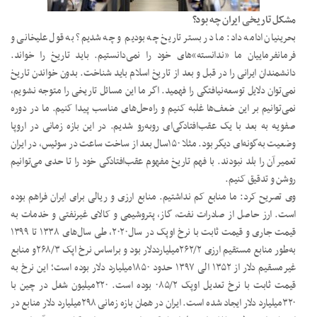
مشکل تاریخی ایران چه بود؟
بحرینیان ادامه داد: ما در بستر تاریخ چه بودیم و چه شدیم؟ به قول علیخانی و
فرمانفرماییان ما «ندانسته»‌های خود را نمی‌دانستیم. باید تاریخ را خواند.
دانشمندان ایرانی را در قبل و بعد از تاریخ اسلام باید شناخت. بدون خواندن تاریخ
نمی‌توان دلایل توسعه‌نیافتگی را فهمید. اگر ما این مسائل تاریخی را متوجه نشویم،
نمی‌توانیم بر این ضعف‌ها غلبه کنیم و راه‌حل‌های مناسب پیدا کنیم. ما در دوره
صفویه به بعد با یک عقب‌افتادگی‌ای روبه‌رو شدیم. در این بازه زمانی در اروپا
وضعیت به‌گونه‌ای دیگر بود. مثلا ۱۵۰‌سال بعد از ساخت ساعت در سوئیس، در ایران
تعمیر آن را بلد نبودند. با فهم تاریخ مفهوم عقب‌افتادگی خود را تا حدی می‌توانیم
روشن و تدقیق کنیم.
وی تصریح کرد: ما منابع کم نداشتیم. منابع ارزی و ریالی برای ایران فراهم بوده
است. ارز حاصل از صادرات نفت، گاز، پتروشیمی و کالای غیرنفتی و خدمات به
قیمت جاری و قیمت ثابت با نرخ اوپک در سال‌۲۰۲۰، طی سال‌های ۱۳۳۸ تا ۱۳۹۹
به‌طور منابع مستقیم ارزی ۲۶۲/۲‌میلیارددلار بود و براساس نرخ اپک ۲۶۸/۳‌و منابع
غیرمسقیم دلار از ۱۳۵۲ الی ۱۳۹۷ حدود ۱۸۵۰‌میلیارد دلار بوده است؛ این نرخ به
قیمت ثابت با نرخ تعدیل اوپک ۰۸۵/۲ بوده است. ۲۲۰‌میلیون شغل در چین با
۳۲۰‌میلیارد دلار ایجاد شده است. ایران در همان بازه زمانی ۲۹۸‌میلیارد دلار منابع در