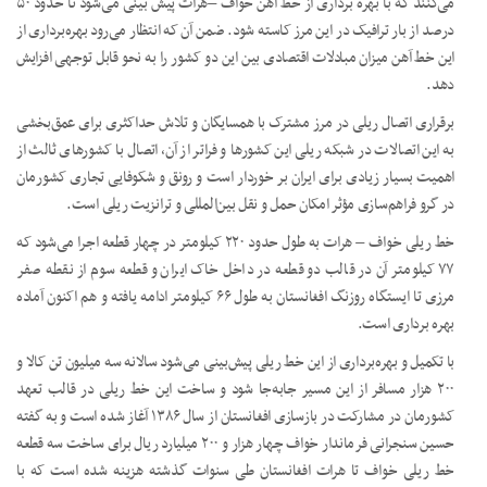
می‌کنند که با بهره برداری از خط آهن خواف –هرات پیش بینی می‌شود تا حدود ۵۰
درصد از بار ترافیک در این مرز کاسته شود. ضمن آن که انتظار می‌رود بهره‌برداری از
این خط آهن میزان مبادلات اقتصادی بین این دو کشور را به نحو قابل توجهی افزایش
دهد.
برقراری اتصال ریلی در مرز مشترک با همسایگان و تلاش حداکثری برای عمق‌بخشی
به این اتصالات در شبکه ریلی این کشورها و فراتر از آن، اتصال با کشورهای ثالث از
اهمیت بسیار زیادی برای ایران بر خوردار است و رونق و شکوفایی تجاری کشورمان
در گرو فراهم‌سازی مؤثر امکان حمل ‌و نقل بین‌المللی و ترانزیت ریلی است.
خط ریلی خواف – هرات به طول حدود ۲۲۰ کیلومتر در چهار قطعه اجرا می‌شود که
۷۷ کیلومتر آن در قالب دو قطعه در داخل خاک ایران و قطعه سوم از نقطه صفر
مرزی تا ایستگاه روزنگ افغانستان به طول ۶۶ کیلومتر ادامه یافته و هم اکنون آماده
بهره برداری است.
با تکمیل و بهره‌برداری از این خط ریلی پیش‌بینی می‌شود سالانه سه میلیون تن کالا و
۲۰۰ هزار مسافر از این مسیر جابه‌جا شود و ساخت این خط ریلی در قالب تعهد
کشورمان در مشارکت در بازسازی افغانستان از سال ۱۳۸۶ آغاز شده است و به گفته
حسین سنجرانی فرماندار خواف چهار هزار و ۲۰۰ میلیارد ریال برای ساخت سه قطعه
خط ریلی خواف تا هرات افغانستان طی سنوات گذشته هزینه شده است که با