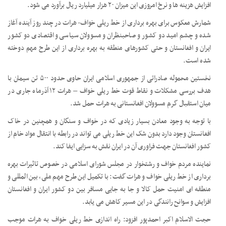
افزایش هزینه ها و نرخ امروزی این میزان ۲۰ هزار میلیارد ریال برآورد می شود.
شمارش معکوس برای بهره برداری از خط ریلی خواف- هرات در چند روز آینده آغاز
شده و چشم امید دو کشور و صاحبنظران و مسوولان سیاسی و اقتصادی دو کشور
ایران و افغانستان و حتی کشورهای منطقه به بهره برداری از این طرح مهم دوخته
شده است.
نخستین محموله صادراتی از جمهوری اسلامی ایران حاوی حدود ۵۰۰ تن سیمان با
هدف بررسی مشکلات و نقاط قوت خط ریلی خواف – هرات ۱۲ آذرماه جاری در
میان استقبال گرم مسوولان افغانستانی به هرات حمل شد.
با توجه به وجود معادن بسیار زیادی که در خواف و سنگان و همچنین در خاک
افغانستان وجود دارد بدون شک این خط ریلی می تواند در رابطه با انتقال مواد خام از
کشور افغانستان جهت فراوری آن در ایران نقش به سزایی ایفا کند.
نماینده مردم خواف و رشتخوار در مجلس شورای اسلامی در خصوص تاثیرات بهره
برداری از خط ریلی خواف و هرات گفت: با تکمیل این طرح مهم ملی، بین المللی و
منطقه ای امنیت حمل کالا و جا به جایی مسافر بین دو کشور ایران و افغانستان
افزایش و سوانح رانندگی در این مسیر کاهش می یابد.
حجت الاسلام اکبر احمدپور افزود: راه اندازی خط ریلی خواف به هرات موجب