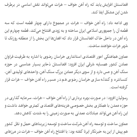
افغانستان افزایش یابد که راه آهن خواف – هرات می‌تواند نقش اساسی در برطرف
شدن این مشکل ایفا کند.
وی ادامه داد: راه آهن خواف – هرات در مجموع دارای چهار قطعه است که سه
قطعه آن را جمهوری اسلامی ایران ساخته و به زودی افتتاح می‌کند، قطعه چهارم این
راه آهن در داخل خاک افغانستان قرار داد که افغان‌ها این بخش را از منطقه روزنک تا
شهر هرات خواهند ساخت.
معاون هماهنگی امور اقتصادی استانداری خراسان رضوی با اشاره به ظرفیت فراوان
معادن کشور همسایه شرقی ایران افزود: افغانستان ذخایر بسیار مناسبی در حوزه
سنگ آهن و مس دارد و از سوی دیگر معادن بزرگ سنگ آهن، واحدهای تولیدی آهن،
کنسانتره و گندله سازی خراسان رضوی هم در مسیر راه آهن خواف – هرات قرار
گرفته است.
رسولیان افزود: در صورت بهره برداری از راه آهن خواف – هرات، سرمایه گذاری در
حوزه معدن با همکاری بخش خصوصی هزینه‌های اقتصادی کمتری خواهد داشت و
این راه آهن می‌تواند مبادلات معدنی به صورت زمینی را به شدت کاهش دهد.
معاون ساخت و توسعه راه آهن شرکت ساخت و توسعه زیربناهای حمل و نقل کشور
هم پیش از این به خبرنگار ایرنا گفته بود: با افتتاح راه آهن خواف – هرات در مرزهای