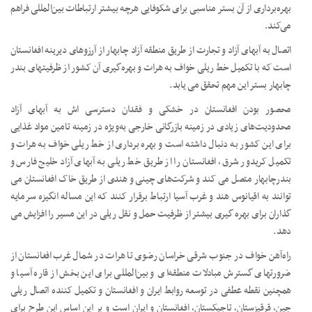
بهره‌برداری از آن بستر مناسبی برای شکوفایی هرچه بیشتر ارتباطات بین‌المللی فراهم
می‌کند.
اتصال به آبهای آزاد و تجارت از طریق منطقه آزاد چابهار از آرزوهای دیرینه افغانستان
است که با تکمیل خط ریلی خواف به هرات و بهره‌گیری آن کشور از ظرفیتهای بندر
چابهار بستر این مهم تحقق می یابد.
محصور بودن افغانستان در خشکی و فقدان دسترسی اش به آبهای آزاد
محدودیت‌های زیادی در زمینه بازرگانی خارجی به‌ویژه در زمینه تامین مواد غذایی
برای این کشور به دنبال داشته است و بهره برداری از خط ریلی خواف به هرات و
تکمیل کریدور شرق، افغانستان را از طریق خط ریلی به آبهای آزاد خلیج فارس و
بندرچابهار متصل می کند و شرکت‌های چینی و هندی از طریق خاک افغانستان می
توانند به اقیانوس هند و غرب آسیا ارتباط برقرار کنند که این مساله انگیزه سرمایه
گذاران برای بهره گیری بیشتر از ظرفیت حمل و نقل ریلی در این مسیر را افزایش می
دهد.
راه‌آهن خواف در جنوب شرقی خراسان رضوی تا هرات در شمال غرب افغانستان از
ضرورتهای گسترش مبادلات منطقه‌ای و بین‌المللی برای این بخش از قاره آسیا و
همچنین نقطه عطفی در توسعه روابط ایران و افغانستان و تکمیل کننده اتصال ریلی
چین، قرقیزستان، تاجیکستان، افغانستان و ایران است و بر این اساس این طرح برای