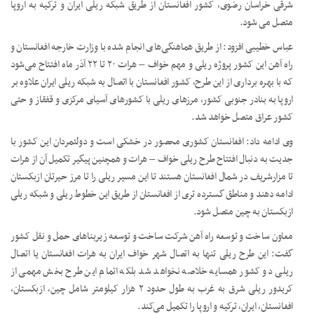
شرقی خراسان رضوی، کشور افغانستان از طریق شبکه ریلی ایران و ترکیه به اروپا
متصل می شود.
عباس خطیبی افزود: از طریق هماهنگی‌های انجام شده با وزارت خارجه افغانستان و
راه آهن این کشور پروژه ریلی و مهم خواف – هرات ۲۰ تا ۲۲ آذر ماه افتتاح می‌شود
که با بهره برداری از این طرح، کشور افغانستان با اتصال به شبکه ریلی ایران علاوه بر
اروپا به بنادر جنوبی کشور، مرزهای ریلی با کشورهای آسیای مرکزی و قفقاز و حتی
کشور عراق متصل خواهد شد.
وی ادامه داد: افغانستان کشوری محصور در خشکی است و دولتمردان این کشور با
جدیت به دنبال افتتاح طرح ریلی خواف – هرات و همچنین پیگیر تکمیل آن از هرات
تا مزارشریف در شمال افغانستان هستند تا این مسیر ریلی را تا مرز حیرتان ازبکستان
ادامه دهند و مناطق گسترده تری از افغانستان از طریق این خطوط ریلی و شبکه ریلی
ازبکستان به چین متصل شود.
معاون ساخت و توسعه راه آهن شرکت ساخت و توسعه زیربناهای حمل و نقل کشور
گفت: این طرح ریلی تنها به اتصال شهر خواف ایران به هرات افغانستان یا اتصال
ریلی دو کشور همسایه خلاصه نخواهد شد بلکه اتمام این طرح بخش مهمی از
کریدور ریلی شرق به غرب به طول حدود ۲ هزار کیلومتر شامل چین، ازبکستان،
افغانستان، ایران، ترکیه و اروپا را تکمیل می‌کند.