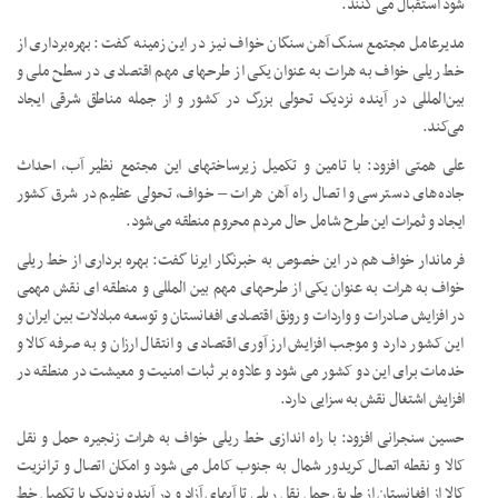
شود استقبال می کنند.
مدیرعامل مجتمع سنگ آهن سنگان خواف نیز در این زمینه گفت: بهره‌برداری از
خط ریلی خواف به هرات به عنوان یکی از طرحهای مهم اقتصادی در سطح ملی و
بین‌المللی در آینده نزدیک تحولی بزرگ در کشور و از جمله مناطق شرقی ایجاد
می‌کند.
علی همتی افزود: با تامین و تکمیل زیرساختهای این مجتمع نظیر آب، احداث
جاده‌های دسترسی و اتصال راه آهن هرات – خواف، تحولی عظیم در شرق کشور
ایجاد و ثمرات این طرح شامل حال مردم محروم منطقه می‌شود.
فرماندار خواف هم در این خصوص به خبرنگار ایرنا گفت: بهره برداری از خط ریلی
خواف به هرات به عنوان یکی از طرحهای مهم بین المللی و منطقه ای نقش مهمی
در افزایش صادرات و واردات و رونق اقتصادی افغانستان و توسعه مبادلات بین ایران و
این کشور دارد و موجب افزایش ارز آوری اقتصادی و انتقال ارزان و به صرفه کالا و
خدمات برای این دو کشور می شود و علاوه بر ثبات امنیت و معیشت در منطقه در
افزایش اشتغال نقش به سزایی دارد.
حسین سنجرانی افزود: با راه اندازی خط ریلی خواف به هرات زنجیره حمل و نقل
کالا و نقطه اتصال کریدور شمال به جنوب کامل می شود و امکان اتصال و ترانزیت
کالا از افغانستان از طریق حمل نقل ریلی تا آبهای آزاد و در آینده نزدیک با تکمیل خط