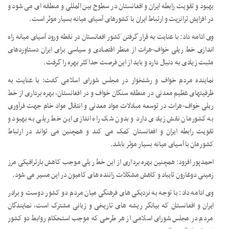
بهبود و تقویت رابطه ایران و افغانستان در سطوح بین المللی و منطقه ای می شود و
در افزایش ترانزیت و ارتباط ایران با کشورهای آسیای میانه بسیار موثر است.
وی ادامه داد: با عنایت به قرار گرفتن کشور افغانستان در نقطه ورود آسیای میانه راه
اندازی خط ریلی خواف-هرات از منظر اقتصادی و سیاسی برای ایران دستاوردهای
مثبت زیادی به دنبال دارد و باید از این فرصت حداکثر بهره را گرفت.
نماینده مردم خواف و رشتخوار در مجلس شورای اسلامی گفت: با عنایت به
ظرفیتهای عظیم معدنی در منطقه سنگان خواف و در افغانستان، بهره برداری از خط
ریلی خواف-هرات در توسعه مبادلات مواد معدنی و انتقال مواد خام جهت فرآوری
به کشورمان نقش زیادی دارد و بدون شک راه اندازی این خط ریلی به بهبود و
تقویت رابطه ایران و افغانستان کمک می کند و همچنین می تواند در ارتباط
کشورمان با آسیای میانه بسیار موثر باشد.
احمدپور افزود: همچنین بهره برداری از این خط ریلی موجب کاهش بارترافیکی مرز
زمینی دوغارون تایباد و کاهش مشکلات راننده های کامیون در این مسیر می شود.
وی ادامه داد: با توجه به نزدیکی های فرهنگی میان مردم دو کشور دوست و برادر
ایران و افغانستان که بیانگر ریشه های تاریخی و زبانی مشترک است، نمایندگان
مردم در مجلس شورای اسلامی از هر طرحی که موجب استحکام روابط دو کشور