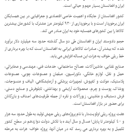
ایران و افغانستان بسیار مهم و حیاتی است.
کشور افغانستان از جایگاه و اهمیت خاصی اقتصادی و جغرافیایی در بین همسایگان
ایران برخوردار است و با برخورداری از ۹۳۰ کیلومتر مرز مشترک با کشورمان بیشترین
کالاها را بین کشورهای همسایه خود به ایران صادر می کند.
حجم دادوستد ایران و افغانستان طی دو سال گذشته حدود سه میلیارد دلار برآورد
شده که بیشتر آن، صادرات کالاهای ایرانی به افغانستان است که با بهره برداری از
خط ریلی خواف به هرات این مساله افزایش می یابد.
صنایع غذایی، ماشین‌آلات، مصالح ساختمانی، خدمات فنی، مهندسی و مخابراتی،
حمل و نقل، لوازم خانگی، دکوراسیون، مبلمان و مصنوعات چوبی، مصنوعات
پلاستیک، موکت و کفپوش، تجهیزات پزشکی و آزمایشگاهی، الیاف و منسوجات،
پوشاک، پوست و چرم، محصولات آرایشی و بهداشتی، تابلوفرش و صنایع دستی،
فرش دستباف و ماشینی، زیورآلات و نقره از جمله ظرفیت‌های اصناف و بازرگانان
برای حضور در بازار افغانستان است.
هفت پروژه ریلی اولویت‌دار با نام پروژه‌های ریلی جهش تولید به طول حدود سه هزار
و ٤٠٠ کیلومتر تا پایان امسال و سال آینده با تلاش دولت دوازدهم در سطح کشور
تکمیل و به بهره برداری می رسد که در میان آنها، پروژه خواف- هرات به مرحله