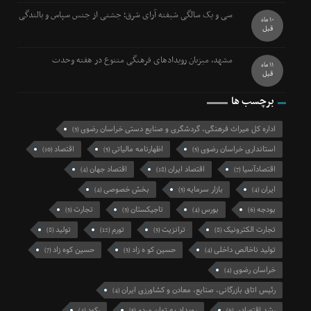
سی و یک سالگی شیفته آرای شرق؛ جشنی از جنس سپاس و بالندگی
10 ماه
قبل
مشهد، میزبان رویدادهای فرهنگی متنوع در هفته وحدت
11 ماه
قبل
برچسب ها
اداره کل میراث فرهنگی، گردشگری و صنایع دستی خراسان رضوی
(3)
استانداری خراسان رضوی
اظهارنامه مالیاتی
اقتصاد
(10)
(5)
(5)
اقتصادآسیا
اقتصاد ایران
اقتصاد جهان
(4)
(18)
(7)
ایران
بازار سرمایه
بخش خصوصی
(4)
(5)
(4)
بودجه
بورس
تاجیکستان
تجارت
(5)
(3)
(4)
(6)
تجارت الکترونیک
ترانزیت
تورم
تولید
(8)
(12)
(5)
(8)
تولید ناخالص داخلی
حسین کو ه زاد
حسین کوه زاد
(7)
(5)
(4)
خراسان رضوی
(4)
رئیس اتاق بازرگانی، صنایع، معادن و کشاورزی ایران
(4)
رشد اقتصادی
رویداد به توان مردم
رکود