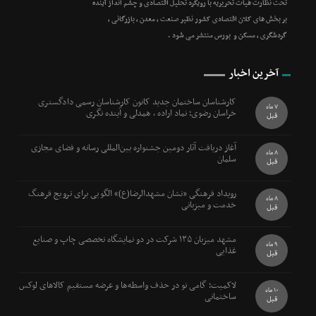
تحت نظارت هیات تحریریه با رویکرد تحلیل اقتصادی و چشم انداز آینده
بر بخش های کلان اقتصادی کشور نظیر صنعت ، معدن ، بازرگانی ،
گردشگری ، مسکن و بورس منتشر می شود .
آخرین اخبار
کارشناسان ساختمان جدید کانون کارشناسان رسمی دادگستری
7 ماه
خراسان رضوی؛ نماد اراده ، همدلی و آینده نگری
قبل
آغاز دریافت آثار دومین جشنواره بین‌المللی رسانه و فضای مجازی
8 ماه
سلمان
قبل
رویداد فرهنگی «نشان مشهدالرضا(ع)» الگویی برای ترویج فرهنگ
8 ماه
خدمت و میزبانی
قبل
مشهد میزبان ۱۳۵ شرکت در دو نمایشگاه تخصصی چاپ و صنایع
9 ماه
غذایی
قبل
لاکمیت؛ گامی نو در حذف واسطه‌ها و عرضه مستقیم کالاهای لوکس
10 ماه
ساختمانی
قبل