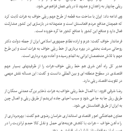
ریلی چابهار به زاهدان و مشهد تا دریای عمان فراهم می شود.
وی ادامه داد: ایران با ساخت سه قطعه از طرح مهم ریلی خواف به هرات ثابت کرد
که همچنان مدافع مردم افغانستان است و متعهدانه در بازسازی این کشور مشارکت
فعال دارد و منافع این کشور با منافع کشور ما گره خورده است.
فرماندار خواف گفت: عزم و اراده نظام جمهوری اسلامی ایران از جمله دولت دکتر
روحانی سرعت بخشی در بهره برداری از خط ریلی خواف به هرات است و این طرح
مهم با تلاش متخصصان ایرانی به اتمام رسیده و آماده بهره برداری است.
مدیر کل راه آهن شرق هم خط ریلی خواف-هرات را از ظرفیتهای بسیار مهم
اقتصادی در سطوح منطقه ای و بین المللی دانست و گفت: این مساله نقش مهمی
در تقویت اقتصاد ریلی دارد.
رضا شرقی افزود: با اتصال خط ریلی خواف به هرات ذخایر بزرگ معدنی سنگان از
طریق ریل جا به جا می شود و سبب احیای جاده ابریشم از طریق ریلی و اتصال چین
به ایران از طریق افغانستان می شود.
معاون هماهنگی امور اقتصادی استانداری خراسان رضوی هم گفت: بهره‌برداری از
راه آهن خواف – هرات با کاهش هزینه‌های حمل و نقل کالا حجم ترانزیت را در
مسیر ایران به افغانستان تا ۱.۵ برابر افزایش می‌دهد.