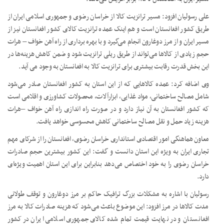
علی رسولیان افزود: مسیر ترانزیت کالا از خراسان رضوی و جمهوری اسلامی ایران از
طریق کشور افغانستان است و هم اینک عمده ترانزیت کالای کشور افغانستان نیز از
مسیر ایران و از مرز دوغارون انجام می‌گیرد و با بهره برداری از راه آهن خواف – هرات
حجم زیادی از کالاها می‌تواند از طریق ریلی ترانزیت شود و ضمن کاهش هزینه‌ها در
این بخش قدرت رقابت بیشتری برای ترانزیت کالا به افغانستان به وجود می آید.
وی اضافه کرد: عمده کالاهایی که از این استان به کشور افغانستان صادر می‌شود
شامل مصالح ساختمانی، مواد غذایی، ابزارآلات، محصولات کشاورزی و اقلامی است
که کشور افغانستان به آن نیاز دارد و در صورت راه اندازی راه آهن خواف –هرات
هزینه زیاد حمل و نقل مصالح ساختمانی کاهش محسوسی خواهد یافت.
معاون هماهنگی امور اقتصادی استانداری خراسان رضوی، افغانستان را از شرکای مهم
تجاری ایران به ویژه این استان دانست و گفت: این کشور بیشترین حجم صادرات
خراسان رضوی را به خود اختصاص می‌دهد بنابراین برای این استان اهمیت ویژه‌ای
دارد.
رسولیان با اشاره به مشکلات بزرگ ترافیک حاکم بر مرز دوغارون و توقف طولانی
مدت کالاها در مرز افزود: این موضوع باعث می‌شود که هزینه صادرات کالا به مرز
افغانستان و در نهایت قیمت تمام شده کالای جمهوری اسلامی ایران در کشور