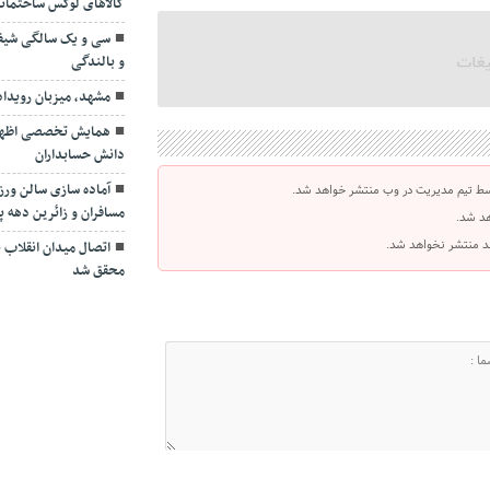
کالاهای لوکس ساختمان
سی و یک سالگی شیف
و بالندگی
مشهد، میزبان رویدا
همایش تخصصی اظهارنا
دانش حسابداران
آماده سازی سالن ور
سط تیم مدیریت در وب منتشر خواهد شد.
مسافران و زائرین دهه پا
هد شد.
اشد منتشر نخواهد شد.
اتصال میدان انقلاب به
محقق شد