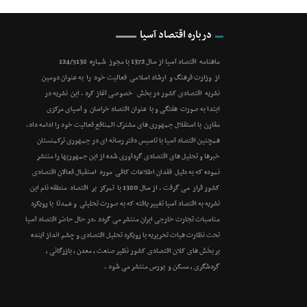
درباره اقتصاد آسیا
ماهنامه اقتصاد آسیا از سال 1372 با مجوز شماره 124/5138
از وزارت فرهنگ و ارشاد اسلامی فعالیت خود را به عنوان دومین
نشریه اقتصادی کشور در بخش خصوصی آغاز کرد . این نشریه در
ابتدا به صورت هفتگی و با عنوان اقتصاد خراسان و آسیای مرکزی
مقارن با استقلال جمهوری های مشترک المنافع فعالیت خود را ادامه داد.
همچنین اقتصاد آسیا با تاسیس دفتر رسانه ای در جمهوری ترکمنستان
خبرها و تحلیل های اقتصادی گردآوری شده از این جمهوریها را منتشر
نموده که به دلیل فقدان اطلاعات کافی مورد استقبال فعالان اقتصادی
کشور قرار می گرفت . از سال 1380 با تمرکز بر اقتصاد منطقه نام این
نشریه به اقتصاد آسیا تغییر یافته که به صورت تحلیلی و عمدتا با رویکرد
مناسبات تجارت خارجی ایران منتشر می گردد .در حال حاضر اقتصاد آسیا
تحت نظارت هیات تحریریه با رویکرد تحلیل اقتصادی و چشم انداز آینده
بر بخش های کلان اقتصادی کشور نظیر صنعت ، معدن ، بازرگانی ،
گردشگری ، مسکن و بورس منتشر می شود .