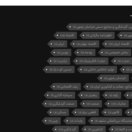
گی، گردشگری و صنایع دستی خراسان رضوی
(3)
وی
اظهارنامه مالیاتی
اقتصاد
(10)
(5)
(5)
اقتصاد ایران
اقتصاد جهان
ایران
(4)
(4)
(18)
بخش خصوصی
بودجه
بورس
(4)
(6)
(4)
تجارت
تجارت الکترونیک
ترانزیت
(5)
(8)
(5)
د
تولید ناخالص داخلی
حسین کو ه زاد
(5)
(4)
(8)
خراسان رضوی
(4)
نایع، معادن و کشاورزی ایران
رشد اقتصادی
(6)
(4)
رکود
زعفران
سرمایه گذاری
(5)
(4)
(4)
صادرات
صنعت
صنعت گردشگری
(4)
(6)
(13)
قانون
قطعی برق
مسکن
(4)
(4)
(4)
مایشگاه بین‌المللی مشهد
واردات
چین
(3)
(4)
(3)
 و کارها
کشاورزی
گردشگری
(11)
(5)
(3)