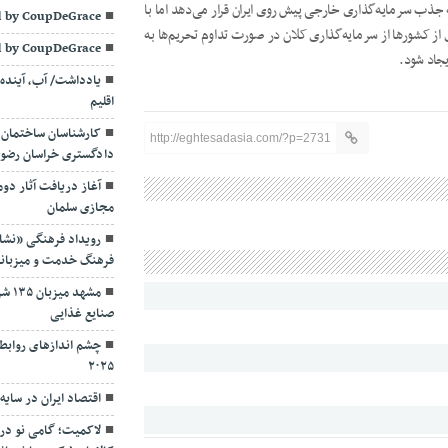
 جذب سرمایه‌گذاری خارجی پیش روی ایران قرار می‌دهد اما با
 by CoupDeGrace
 از کشورها از سرمایه‌گذاری کلان در صورت تداوم تحریم‌ها به
 by CoupDeGrace
جاد شود.
یادداشت/ آب، آینده 
اقلیم
کارشناسان ساختمان 
http://eghtesadasia.com/?p=2731
دادگستری خراسان رضوی؛ 
آغاز دریافت آثار دوم
مجازی سلمان
رویداد فرهنگی «نشان
فرهنگ خدمت و میزبان
مشهد
صنایع غذایی
چشم اندازهای روابط 
۲۰۲۵
اقتصاد ایران در سای
لاکمیت؛ گامی نو در