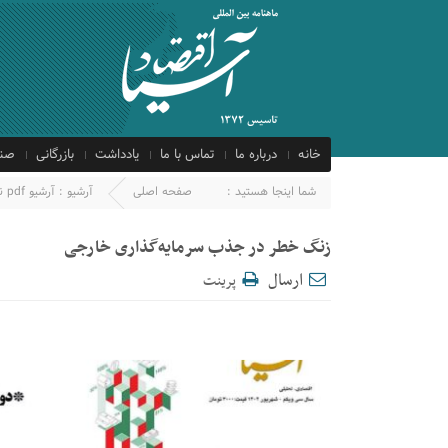
خانه
درباره ما
تماس با ما
یادداشت
بازرگانی
صنع
شما اینجا هستید :
صفحه اصلی
آرشیو :
آرشیو pdf نشریات
زنگ خطر در جذب سرمایه‌گذاری خارجی
ارسال
پرینت