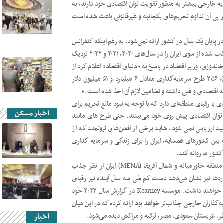
ه خارجی بیشتر به منظور تقویت توان اقتصادی خود دارند، به
رسیدن مذاکرات احیای توافق هسته ای، حل نشدن FATF و در پی آن تداوم تحریم‌های یکجانبه و غیرقانونی باعث شده است
ایان یک سال در کشور ارائه نمی‌شود. به رغم اینکه کنفرانس
تجارت و توسعه سازمان ملل متحد مجموع سرمایه‌گذاری خارجی جذب شده از سوی ایران را در سال‌های ۲۰۲۰، ۲۰۲۱ و ۲۰۲۲ نزدیک
۳۰ میلیون دلار برآورد کرده، اواخر خرداد ۱۴۰۲، احسان خاندوزی، وزیر اقتصاد در پاسخ به «دنیای اقتصاد» اعلام کرد از
زمان آغاز به کار دولت سیزدهم «تا پایان اسفند ۱۴۰۱ (مارس ۲۰۲۳)، ۳۵۶ طرح سرمایه‌گذاری معادل ۶ میلیارد و ۵۱ میلیون دلار
 اقتصادی و فنی داشته و تضامین لازم آن اخذ شده است.»
با رقبای منطقه‌ای دارد که با توجه به نبود مانع تحریم برای
اخبار مسکن
 توان اقتصادی پیش روی خود می‌بینند. حتی طرح های مانند
گذاری ۱۰۰ هزار دلاری چندان مفید ارزیابی نمی شود. شاید برخی از افغان‌های ثروتمند که از
بین کشور‌های همسایه، ایران را برای زندگی و سرمایه گذاری
کشور ما روانه کند.
گزارش سالانه UNCTAD حاکی از آن است که در میان کشورهای منطقه خاورمیانه و شمال آفریقا (MENA) ایران از نظر جذب
وردها نیز نشان می‌دهد دست کم طی سه سال آینده نیز رقبای
ایران در منطقه وضعیت بهتری از نظر جذب سرمایه‌گذاری خارجی خواهند داشت. موسسه Kearney در گزارش سال ۲۰۲۳ خود
سرمایه‌گذاران خارجی جذاب‌تر خواهد بود ارائه کرده که در این میان
اخبار