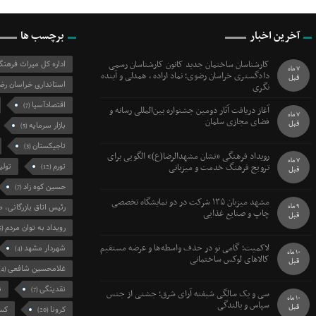
آخرین اخبار
برچسب ها
کارشناسان ساختمان جدید کانون کارشناسان رسمی
اداره کل میراث فرهن
7 ماه
دادگستری خراسان رضوی؛ نماد اراده ، همدلی و آینده
قبل
استانداری خراسان رض
نگری
اقتصادآسیا
(7)
آغاز دریافت آثار دومین جشنواره بین‌المللی رسانه و
7 ماه
فضای مجازی سلمان
قبل
بازار سرمایه
(5)
تاجیکستان
(3)
رویداد فرهنگی «نشان مشهدالرضا(ع)» الگویی برای
7 ماه
ترویج فرهنگ خدمت و میزبانی
تورم
تولی
(12)
قبل
حسین کوه زاد
(7)
مشهد میزبان ۱۳۵ شرکت در دو نمایشگاه تخصصی
9 ماه
رئیس اتاق بازرگانی، ص
چاپ و صنایع غذایی
قبل
رویداد به توان مردم
(5)
لاکمیت؛ گامی نو در حذف واسطه‌ها و عرضه مستقیم
شهردار مشهد
(4)
10 ماه
کالاهای لوکس ساختمانی
قبل
غلامحسین شافعی
(4)
نقدینگی
ن
(7)
سی و یک سالگی شیفته آرای شرق؛ جشنی از جنس
10 ماه
سپاس و بالندگی
قبل
کرونا
کسب
(20)