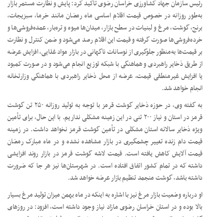
رئیس سازمان جهاد کشاورزی خراسان رضوی تاکید کرد: پایش و نظارت مستمر بازار
به‌طور روزانه در خصوص قیمت اقلام اساسی ماه رمضان مانند خرما، سبزیجات،
برنج، گوشت، مرغ و لبنیات در سطح بازار، میدان‌ها میوه و تره‌بار، عمده‌فروشی‌ها و
خرده‌فروشی‌ها صورت گرفته و قیمت این اقلام رصد می‌شود و ضمن کنترل و نظارت
بر قیمت‌ها به‌منظور جلوگیری از نوسانات ناگهانی در بازار مواد غذایی، افزایش عرضه
از طریق ذخایر راهبردی و هماهنگی با شبکه توزیع انجام می‌شود و در صورت کمبود
یا افزایش غیرمنطقی قیمت، عرضه از محل ذخایر راهبردی با هماهنگی وزارتخانه
انجام خواهد شد.
به گفته وی، در حوزه ذخایر گوشت قرمز با توجه به تولید روزانه ۲۵۰ تن گوشت
قرمز در استان و نیاز ۲۰۰ تنی در این زمینه مشکلی نداریم. با این حال، برای تأمین
ویژه ذخایر سالانه استان مشکلی در تأمین گوشت قرمز نخواهد داشت. در زمینه
قیمت دام زنده تغییر چشمگیری در بازار مشاهده نشده و در ماه مبارک رمضان
قیمت آلایش کاهش یافته است. قیمت لاشه گوشت قرمز در بازار روند افزایشی
داشته که در تمام کشور اتفاق افتاده است. در شهرستان‌ها نیز هر جا که ضرورت
داشته باشد، گوشت منجمد تنظیم بازار عرضه خواهد شد.
او درباره وضعیت بازار مرغ نیز با اشاره به اینکه در ماه بهمن میزان تولید مرغ بسیار
بالا بوده و در استان خراسان رضوی مازاد نیاز وجود داشته است، افزود: در روزهای