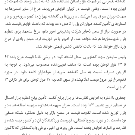
گذشته تغییراتی در قیمت بازار استان مشاهده شد که به دلیل نوسانات قیمت در
تهران بوده است. وقتی قیمت در تهران افزایش می‌یابد، مرغ از سایر استان‌ها به
سمت تهران سوق پیدا می‌کند. در روزهای گذشته تهران با کمبود روبه‌رو بود و
استان‌های تأمین‌کننده میزان تزریق را کاهش داده بودند که باعث افزایش قیمت شد.
در صورت نیاز از محل ذخایر شرکت پشتیبانی امور دام، مرغ منجمد برای تنظیم
بازار شهرستان‌ها عرضه خواهد شد. از امروز یا در نهایت فرد، حجم زیادی از مرغ
وارد بازار خواهد شد که باعث کاهش کشش قیمتی خواهد شد.
رئیس سازمان جهاد کشاورزی استان اضافه کرد: در برخی نقاط قیمت مرغ زنده ۶۲
تا ۶۳ هزار تومان بوده است که سقف تعیین‌شده محسوب می‌شود. با توجه به
افزایش مصرف نسبت به سال گذشته، خرید از مرغداران ادامه دارد. در حوزه
تخم‌مرغ نیز امروز قیمت اعلام‌شده از سوی اتحادیه ۴۷ هزار تومان برای هر کارتن ۱۳
کیلویی است.
جعفری با اشاره به افزایش نظارت‌ها بر بازار برنج گفت: تأمین برنج تنظیم بازار امسال
بر مبنای برنج هندی ۱۱۲۱ بوده است. میزان سهمیه به‌علاوه سهمیه اضافه شده در
بازار توزیع شده است. تفاوت قیمت در سطح بازار به دلیل عملکرد شبکه صنفی
بوده است. در مورد برنج پاکستانی، فهرست واردکنندگان آن در کشور تهیه شده و
نظارت بر انبارها افزایش یافته است. طی روزهای اخیر، برخی واردکنندگان که تاکنون