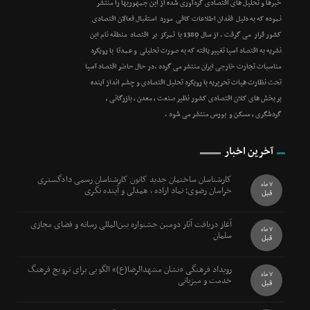
خبرها و تحلیل های اقتصادی گردآوری شده از این جمهوریها را منتشر
نموده که به دلیل فقدان اطلاعات کافی مورد استقبال فعالان اقتصادی
کشور قرار می گرفت . از سال 1380 با تمرکز بر اقتصاد منطقه نام این
نشریه به اقتصاد آسیا تغییر یافته که به صورت تحلیلی و عمدتا با رویکرد
مناسبات تجارت خارجی ایران منتشر می گردد .در حال حاضر اقتصاد آسیا
تحت نظارت هیات تحریریه با رویکرد تحلیل اقتصادی و چشم انداز آینده
بر بخش های کلان اقتصادی کشور نظیر صنعت ، معدن ، بازرگانی ،
گردشگری ، مسکن و بورس منتشر می شود .
آخرین اخبار
کارشناسان ساختمان جدید کانون کارشناسان رسمی دادگستری
7 ماه
خراسان رضوی؛ نماد اراده ، همدلی و آینده نگری
قبل
آغاز دریافت آثار دومین جشنواره بین‌المللی رسانه و فضای مجازی
7 ماه
سلمان
قبل
رویداد فرهنگی «نشان مشهدالرضا(ع)» الگویی برای ترویج فرهنگ
7 ماه
خدمت و میزبانی
قبل