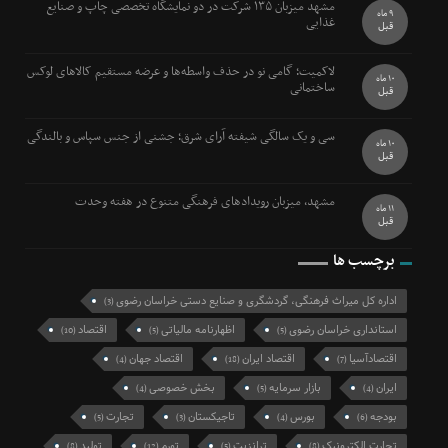
مشهد میزبان ۱۳۵ شرکت در دو نمایشگاه تخصصی چاپ و صنایع
9 ماه
غذایی
قبل
لاکمیت؛ گامی نو در حذف واسطه‌ها و عرضه مستقیم کالاهای لوکس
10 ماه
ساختمانی
قبل
سی و یک سالگی شیفته آرای شرق؛ جشنی از جنس سپاس و بالندگی
10 ماه
قبل
مشهد، میزبان رویدادهای فرهنگی متنوع در هفته وحدت
11 ماه
قبل
برچسب ها
اداره کل میراث فرهنگی، گردشگری و صنایع دستی خراسان رضوی
(3)
استانداری خراسان رضوی
اظهارنامه مالیاتی
اقتصاد
(10)
(5)
(5)
اقتصادآسیا
اقتصاد ایران
اقتصاد جهان
(4)
(18)
(7)
ایران
بازار سرمایه
بخش خصوصی
(4)
(5)
(4)
بودجه
بورس
تاجیکستان
تجارت
(5)
(3)
(4)
(6)
تجارت الکترونیک
ترانزیت
تورم
تولید
(8)
(12)
(5)
(8)