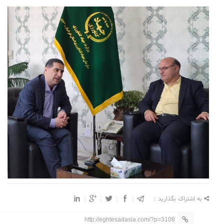
به اشتراک بگذارید :
http://eghtesadasia.com/?p=3108