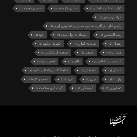
تولید ناخالص داخلی
حسین کو ه زاد
حسین کوه زاد
(7)
(5)
(4)
خراسان رضوی
(4)
رئیس اتاق بازرگانی، صنایع، معادن و کشاورزی ایران
(4)
رشد اقتصادی
رویداد به توان مردم
رکود
(4)
(5)
(6)
زعفران
سرمایه گذاری
شهردار مشهد
(4)
(5)
(4)
صادرات
صنعت
صنعت گردشگری
(4)
(6)
(13)
غلامحسین شافعی
قانون
قطعی برق
(4)
(4)
(4)
مسکن
نقدینگی
نمایشگاه بین‌المللی مشهد
(3)
(7)
(4)
واردات
چین
کرونا
کسب و کارها
(3)
(20)
(3)
(4)
کشاورزی
گردشگری
گردشگری سلامت
(3)
(11)
(5)