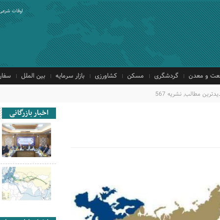
اوقات شرعی
ت و معدن
گردشگری
مسکن
کشاورزی
بازار سرمایه
بین الملل
سفار
یدترین مطالب
,
نشریه 567
اخبار بازرگانی