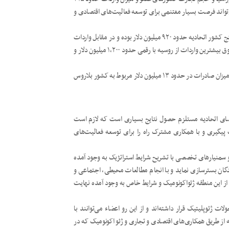
‌تواند فرصت بسیار مغتنمی برای توسعه فعالیت‌های اقتصادی و
برابر آمارهای موجود در سال گذشته میلادی حجم صادرات ایران به پنج کشور اتحادیه حدود ۹۲۰ میلیون دلار بوده و در مقابل واردات
ایران از این کشورها حدود۱٫۷ میلیارد دلار بوده و در میان کشورهای فوق بیشترین واردات از روسیه با رقمی حدود ۱،۲۰۰ میلیون دلار و
بیشترین صادرات نیز حدود ۵۳۰ میلیون دلار به روسیه بوده و کمترین میزان صادرات در حدود ۱۳ میلیون دلار مربوط به کشور بلاروس
ضای اتحادیه مستلزم حصول نتایج بسیاری است که لازم است
گیری و با همکاری مشترک راه را برای توسعه فعالیت‌های
و سمنیارهای تخصصی با تشریح شرایط استراتژیک به وجود آمده
ندگان بسترسازی نماید و با انجام مطالعات محیطی، اجتماعی و
از این منطقه ژئواکونومیک و شرایط خاص به وجود آمده نهایت
 ژئوپلیتیک قرار داشته‌اند و از این رو اعضاء می‌توانند با
ه از طریق همکاری‌های اقتصادی و تجاری و ژئو اکونومیک که در