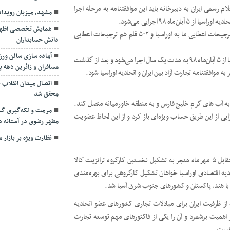
 رسمی ایران به دبیرخانه باید این موافقتنامه به مرحله اجرا
مشهد، میزبان رویدا
ماه ۹۸ اجرایی می‌شود.
همایش تخصصی اظهارنا
زادبوم گفت: این موافقتنامه شامل ۸۶۲ قلم کالا است که ۳۶۰ قلم ترجیحات اعطایی ما به اوراسیا و ۵۰۲ قلم هم ترجیحات اعطایی
دانش حسابداران
آماده سازی سالن ور
وی اظهار داشت: موافقتنامه موقت ترتیبات منطقه آزاد تجاری اوراسیا از ۵ آبان‌ماه ۹۸ به مدت یک سال اجرا می‌شود و بعد از گذشت
مسافران و زائرین دهه پا
موافقتنامه تجارت آزاد بین ایران و اتحادیه اوراسیا شود.
اتصال میدان انقلاب به
محقق شد
ا به آب های گرم خلیج فارس و به منطقه خاورمیانه متصل کند.
مرمت و لکه‌گیری گست
زایی از این طریق حساب ویژه‌ای باز کرد و از این لحاظ عضویت
مطهر رضوی در آستانه د
نظارت ویژه بر بازار 
مذاکرات گمرکی ایران با اتحادیه اوراسیا برای افزایش همکاری‌های متقابل ۵ مهرماه منجر به تشکیل نخستین کارگروه ترانزیت کالا
دیه اقتصادی اوراسیا خواهان تشکیل کارگروهی برای بهره‌مندی
لا با هند، پاکستان و کشورهای جنوب شرق آسیا شد.
ه از ظرفیت ایران برای مبادلات تجاری کشورهای عضو اتحادیه
ز اهمیت برشمرد و آن را یکی از فاکتورهای مهم توسعه تجارت
انست.