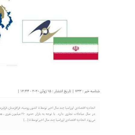
شناسه خبر : 733 | تاریخ انتشار : 15 ژوئن 2020 - 12:44 |
در سال مبادلات تجاری دارد
می‌رود.اتحادیه اقتصادی اوراسیا چند سال اخیر توسط ۵ […]