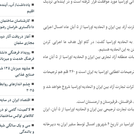
گانی اوراسیا مورد موافقت قرار گرفته است و در آینده‌ای نزدیک
یادداشت/ آب، آینده 
اقلیم
کارشناسان ساختمان 
قائم مقام وزیر در امور بازرگانی بیان داشت: موافقتنامه ترتیبات تجارت آزاد بین ایران و اتحادیه اوراسیا از ۵ آبان ماه امسال اجرایی
دادگستری خراسان رضوی؛ 
آغاز دریافت آثار دوم
به اتحادیه اوراسیا گفت: در گام اول هدف ما اجرایی کردن
مجازی سلمان
 به این اتحادیه هستیم.
رویداد فرهنگی «نشان
قائم مقام وزیر در امور بازرگانی بیان داشت: موافقتنامه موقت ترتیبات منطقه آزاد تجاری بین ایران و اتحادیه اوراسیا از ۵ آبان ماه
فرهنگ خدمت و میزبان
مشهد
وی افزود: این موافقتنامه شامل ۸۶۲ قلم کالا است که ۵۰۲ قلم از آن ترجیحات اعطایی اوراسیا به ایران است و ۳۶۰ قلم هم ترجیحات
صنایع غذایی
چشم اندازهای روابط 
ت تجارت آزاد بین ایران و اتحادیه اوراسیا شروع خواهد شد و
۲۰۲۵
اقتصاد ایران در سای
قزاقستان، قرقیزستان و ارمنستان است.
رئیس سازمان توسعه تجارت ایران نیز گفت: با اجرای موافقتنامه ترتیبات تجارت ترجیحی بین ایران و اتحادیه اوراسیا از ۵ آبان، ایران
لاکمیت؛ گامی نو در
کالاهای لوکس ساختمان
حمید زادبوم ادامه داد: موافقتنامه موقت ترتیبات منطقه آزاد تجاری اوراسیا در تاریخ ۶ شهریور امسال توسط سفیر ایران به دبیرخانه
سی و یک سالگی شیف
و بالندگی