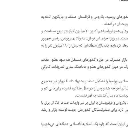
 اولیه اتحادیه اقتصادی اوراسیا در ۲۹ مه ۲۰۱۴ میان کشورهای روسیه، بلاروس و قزاقستان منعقد و جایگزین اتحادیه
ویت آن در آمدند.
این اتحادیه کار خود را به طور رسمی از اول ژانویه ۲۰۱۵ آغاز کرد. کشورهای عضو اورآسیا هم اکنون ۲۰ میلیون کیلومترمربع مساحت و
ند که ۵.۲ درصد جمعیت جهان است. در روز اجرای این توافق‌نامه ولادیمیر پوتین، رئیس جمهور
روسیه اعلام کرد: امروز ما یک مرکز رشد اقتصادی قدرتمند و جذاب ایجاد کرده‌ایم، یک بازار منطقه‌ای که بیش از ۱۸۰ میلیون نفر را به
جاد بازار مشترک در حوزه کشورهای مستقل هم سود عضو، حذف
شترک در میان کشورهای عضو و هماهنگ سازی تشریفات گمرکی
قتصادی اوراسیا را تشکیل دادند پیشنهاد داد تا تهران نیز به جمع
ال آنها مواجه شد و پس از دو سال مذاکره فشرده و ارزیابی کم و
دیبهشت ماه سال گذشته به ثمر نشست.
لاروس و قرقیزستان با ایران بر سر واردات صدها کالا از ایران با
تی تازه برای صادرکنندگان کشورمان جهت توسعه بازار و رشد
 ایران است که وارد یک اتحادیه اقتصادی منطقه‌ای می‌شویم؛