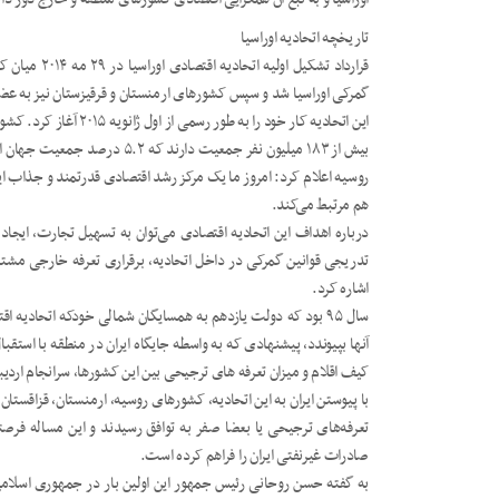
تاریخچه اتحادیه اوراسیا
قرارداد تشکیل
گمرکی اوراسیا شد و سپس کشورهای ارمنستان و قرقیزستان نیز به عض
بیش از ۱۸۳ میلیون نفر جمعیت دار
هم مرتبط می‌کند.
درباره اهداف این اتحادیه اقتصادی می‌توان به تسهیل تجارت، ای
تدریجی قوانین گمرکی در داخل اتحادیه، برقراری تعرفه خارجی م
اشاره کرد.
سال ۹۵ بود که دولت یازدهم به همسایگان شمالی خودکه اتحادیه‌ ا
آنها بپیوندد، پیشنهادی که به واسطه جایگاه ایران در منطقه با استقب
کیف اقلام و میزان تعرفه های ترجیحی بین این کشورها، سرانجام ار
با پیوستن ایران به این اتحادیه، کشورهای روسیه، ارمنستان، قزاقستان، ب
تعرفه‌های ترجیحی یا بعضا صفر به توافق رسیدند و این مساله فرص
صادرات غیرنفتی ایران را فراهم کرده است.
به گفته حسن روحانی رئیس جمهور این اولین بار در جمهوری اسلامی