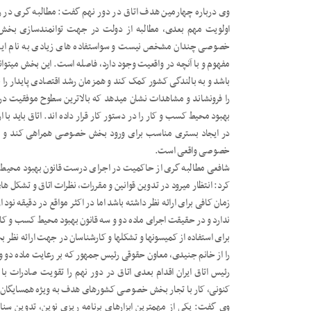
وی درباره چهارمین هدف اتاق در دور نهم گفت: مطالبه گری د
اولویت مهم بعدی، مطالبه از دولت در جهت توانمندسازی بخ
خصوصی چندان مشخص نیست و سواستفاده های زیادی به نام این 
مفهوم و با آنچه در واقعیت وجود دارد، فاصله است. این بخش میتواند
باشد و به بالندگی کشور کمک کند و همزمان رشد اقتصادی پایدار را 
را فرونشاند و مشاهدات نشان میدهد که بالاترین سطوح موفقیت 
بهبود محیط کسب و کار را در دستور کار قرار داده اند. اتاق باید با
در ایجاد بستری مناسب برای ورود بخش خصوصی همراهی کند و مت
خصوصی واقعی است.
شافعی مطالبه گری از حاکمیت در اجرای درست قانون بهبود محیط کسب
کرد: انتظار میرود در تدوین قوانین و مقررات، نظرات اتاق و تشکل ه
زمان کافی برای ارائه نظر داشته باشد اما در اکثر مواقع در دقیقه نو
ندارد و در حقیقت اجرای ماده دو و سه قانون بهبود محیط کسب و کار
برای استفاده از کمیسونها و تشکلها و کارشناسان در جهت ارائه نظر
را از خانم جنیدی، معاون حقوقی رئیس جمهور که بر رعایت ماده دو و س
رئیس اتاق ایران اقدام بعدی اتاق در دور نهم را تقویت صادرات ب
کنونی، کار با تجار بخش خصوصی کشورهای هدف به ویژه همسایگان، رفع
وی گفت: یکی از مهمترین ابزارهای برنامه ریزی نوین، تدوین سنا