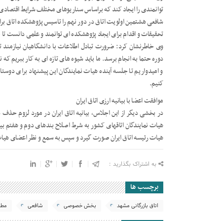
توانمندی را ایجاد کند که براساس سناریوهای مختلف شرایط اقتصادی را
شافعی هشتمین اولویت اتاق در دور نهم را تاسیس پژوهشکده اتاق بر
تحقیقات و اقدام برای ایجاد پژوهشکده ای توانمند و علمی دانست تا 
وی خاطرنشان کرد: ضرورت تبادل اطلاعات با دانشگاهیان نیازمند ت
دوره حتما به انجام برسد. ما باید شیوه های تازه ای به کار ببریم که
و امیدواریم تا جلسه آینده هیات نمایندگان این پیشنهاد برای دوستا
کنیم.
موافقت اعضا با بیانیه ارزی اتاق ایران
هیات نمایندگان اتاقهای کشور به شرط اصلاح بندهای دوم و هفتم بیا
هیات رئیسه اتاق ایران صورت گیرد و سپس به سمع و نظر اعضای هیات
به اشتراک بگذارید :
برچسب ها
اتاق بازرگانی مشهد
بخش خصوصی
شافعی
مطا