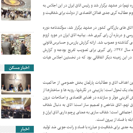
نهم) در مشهد برگزار شد و رئیس اتاق ایران در این اجلاس به
زوم مطالبه گری جدی فعالان اقتصادی از دولت برای شفافیت و
تاق های بازرگانی کشور در مشهد برگزار شد، سوگندنامه دوره
و درباره آن رای گیری شد. بیانیه اتاق ایران در مورد لزوم
د که به رای گذاشته و مصوب شد. ارائه گزارش بازرس و حسابرس قانونی
اتاق در مورد صورت مالی سال ۱۳۹۷ اتاق ایران، ارائه تفریغ بودجه سال ۱۳۹۷، رای گیری برای تصویب تفریغ بودجه و گزارش
س و بازرس قانونی سال ۱۳۹۷ و رای گیری در این زمینه دیگر اتفاقاتی بود که در نخستین اجلاس هیات
اخبار مسکن
رین اهداف اتاق و مطالبات پارلمان بخش خصوصی از حاکمیت
اد یک تحول است؛ بازبینی در نگرشها، رویه ها و ساختارها از
نقش آفرینی موثر و سازنده در فضای اقتصادی و اصلاحات درون
تاق نهم، اتاق شاخص و تصمیم ساز است؛ اتاق به دنبال شفاف
اجتماعی است؛ شفاف سازی به معنای پرچم داری اتاق ایران و
 با فساد از بیرون است.
به جدی برای شفافیت و مبارزه با فساد و رانت جویی ضد تولید
اخبار