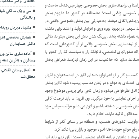
کالاهای لوکس ساختمان
ر راستای توانمندسازی بخش خصوصی چهارمین هدف ماست و
سی و یک سالگی شیف
ش خصوصی واقعی است؛ متاسفانه در کشور ما مفهوم بخش
و بالندگی
بخش اتفاق میفتد؛ به عبارتی بین بخش خصوصی واقعی در
مشهد، میزبان رویدا
 سهمی در بهبود بهره وری و افزایش تولید و اشتغالزایی داشته
به همراه داشته باشد. پررنگ شدن نقش این بخش میتواند دلالی
همایش تخصصی اظهارنا
در توانمندسازی بخش خصوصی واقعی از آن کشورهایی است که
دانش حسابداران
 ارائه مشورتهای تخصصی، قانونگذاران و سیاست گذاران کشور را
آماده سازی سالن ور
قاعد سازد که حاکمیت در این زمان نیازمند همراهی بخش
مسافران و زائرین دهه پا
اتصال میدان انقلاب به
 و کار را از اهم اولویت های اتاق در اینده عنوان و اظهار
محقق شد
ای اقتصادی به موقع و در زمان مناسب پرسیده شود تا این بخش
د از اتاق نظرخواهی میشود و زمان کافی برای بررسی موضوع وجود
 اجرای نمایشی به خود میگیرد. وی افزود: ما باید فرصت کافی
 بخش خصوصی را داشته باشیم و لازم می دانم مراتب سپاس خود
ه قانون تاکید دارند، اعلام دارم.
ا اولویت کشورهای همسایه و منطقه در راستای گذر از شرایط
 موانع خودساخته انبوه موجود و بازاریابی اعلام کرد.
ریوها و داشتن برنامه اقدام مشخص است؛ اتاق نهم باید این