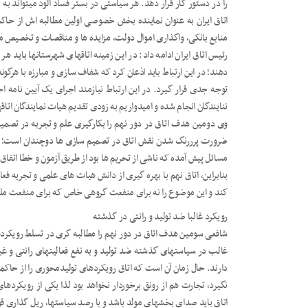
را در دستور کار قرار دهد. هر سیاستی در بستر فساد آلود میتواند ب
اتاق ایران به عنوان نماینده بخش خصوصی اولین مطالبه اش از حا
منابع بانکی، واگذاری اموال دولت، مزایده ها و مناقصات و تخصیص م
رئیس اتاق ایران ادامه داد: در این زمینه اتاقهای شهرستانها باید
دهند؛ در این ارتباط باید اذعان کرد که شفاف سازی و مبارزه با هرگون
توجه جدی قرار گیرد. در این ارتباط نیازمند اجرای یک آیین نام
ننایندگان انجام شده و امیدواریم به زودی تقدیم هیات نمایندگان اتا
وی دومین هدف اتاق در دور نهم را بکارگیری علم و تجربه در تصمی
ضرورت پرررنگ شدن نقش اتاق در تصمیم سازی ها دوچندان است؛ 
مسائل پیش آمده که ناشی از تحریم ها بود از طریق آزمون و خطا اتفاق 
بنابراین، اتاق نهم با بهره گیری از دانش هیات های علمی و تجریه فع
کند و این موضوع را نه برای منفعت گروهی خاص که برای منفعت ملی
رویکرد غالبا ضد تولید و رانتی در گذشته
شافعی سومین هدف اتاق در دور نهم را مطالبه گری در تسلط رویکرد
غالب در سیاستهای گذشته ضد تولید و به نفع فعالیتهای رانتی و غیرم
دارند. حال زمان آن است که اتاق رویکردهای تولیدمحوری را از حاکم
نگیرد، تجارت هم از رونق برخوردار نخواهد بود لذا یکی از رویکرده
اتاق باید صدای بخشهای مولد باشد و با رصد سیاستها، ریل گذاری قو