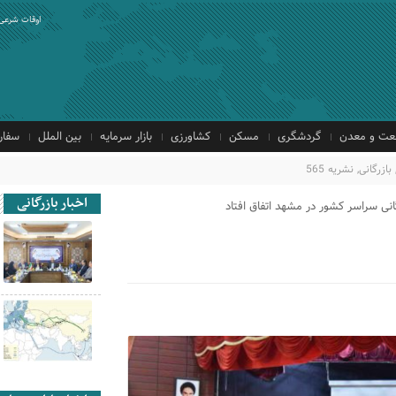
اوقات شرعی
ت و معدن
گردشگری
مسکن
کشاورزی
بازار سرمایه
بین الملل
سفار
بازرگانی
,
نشریه 565
اخبار بازرگانی
نی سراسر کشور در مشهد اتفاق افتاد