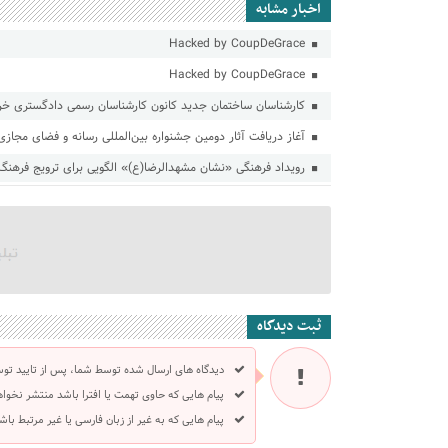
اخبار مشابه
Hacked by CoupDeGrace
Hacked by CoupDeGrace
کارشناسان ساختمان جدید کانون کارشناسان رسمی دادگستری خراس
آغاز دریافت آثار دومین جشنواره بین‌المللی رسانه و فضای مجاز
رویداد فرهنگی «نشان مشهدالرضا(ع)» الگویی برای ترویج فرهنگ
ثبت دیدگاه
دیدگاه های ارسال شده توسط شما، پس از تایید تو
پیام هایی که حاوی تهمت یا افترا باشد منتشر نخوا
پیام هایی که به غیر از زبان فارسی یا غیر مرتبط ب