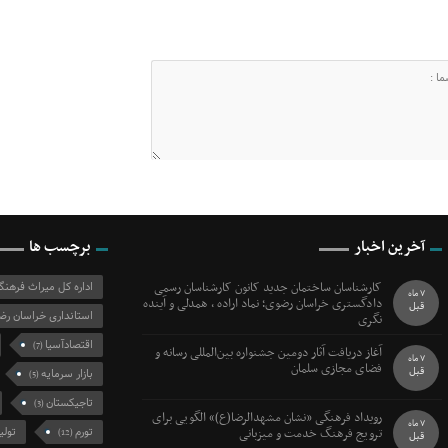
آخرین اخبار
برچسب ها
کارشناسان ساختمان جدید کانون کارشناسان رسمی
اداره کل میراث فرهن
7 ماه
دادگستری خراسان رضوی؛ نماد اراده ، همدلی و آینده
قبل
استانداری خراسان رض
نگری
اقتصادآسیا
(7)
آغاز دریافت آثار دومین جشنواره بین‌المللی رسانه و
7 ماه
فضای مجازی سلمان
قبل
بازار سرمایه
(5)
تاجیکستان
(3)
رویداد فرهنگی «نشان مشهدالرضا(ع)» الگویی برای
7 ماه
ترویج فرهنگ خدمت و میزبانی
تورم
تولی
(12)
قبل