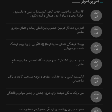
آخرین اخبار
کارشناسان ساختمان جدید کانون کارشناسان رسمی دادگستری
7 ماه
خراسان رضوی؛ نماد اراده ، همدلی و آینده نگری
قبل
آغاز دریافت آثار دومین جشنواره بین‌المللی رسانه و فضای مجازی
7 ماه
سلمان
قبل
رویداد فرهنگی «نشان مشهدالرضا(ع)» الگویی برای ترویج فرهنگ
7 ماه
خدمت و میزبانی
قبل
مشهد میزبان ۱۳۵ شرکت در دو نمایشگاه تخصصی چاپ و صنایع
9 ماه
غذایی
قبل
لاکمیت؛ گامی نو در حذف واسطه‌ها و عرضه مستقیم کالاهای لوکس
10 ماه
ساختمانی
قبل
سی و یک سالگی شیفته آرای شرق؛ جشنی از جنس سپاس و بالندگی
10 ماه
قبل
مشهد، میزبان رویدادهای فرهنگی متنوع در هفته وحدت
11 ماه