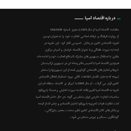
درباره اقتصاد آسیا
ماهنامه اقتصاد آسیا از سال 1372 با مجوز شماره 124/5138
از وزارت فرهنگ و ارشاد اسلامی فعالیت خود را به عنوان دومین
نشریه اقتصادی کشور در بخش خصوصی آغاز کرد . این نشریه در
ابتدا به صورت هفتگی و با عنوان اقتصاد خراسان و آسیای مرکزی
مقارن با استقلال جمهوری های مشترک المنافع فعالیت خود را ادامه داد.
همچنین اقتصاد آسیا با تاسیس دفتر رسانه ای در جمهوری ترکمنستان
خبرها و تحلیل های اقتصادی گردآوری شده از این جمهوریها را منتشر
نموده که به دلیل فقدان اطلاعات کافی مورد استقبال فعالان اقتصادی
کشور قرار می گرفت . از سال 1380 با تمرکز بر اقتصاد منطقه نام این
نشریه به اقتصاد آسیا تغییر یافته که به صورت تحلیلی و عمدتا با رویکرد
مناسبات تجارت خارجی ایران منتشر می گردد .در حال حاضر اقتصاد آسیا
تحت نظارت هیات تحریریه با رویکرد تحلیل اقتصادی و چشم انداز آینده
بر بخش های کلان اقتصادی کشور نظیر صنعت ، معدن ، بازرگانی ،
گردشگری ، مسکن و بورس منتشر می شود .