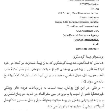
HTH Worldwide
Tin Leg
USI Affinity Travel Insurance Service
Zurich Insurance
Insure & Go Insurance Services Limited
Travel Insured International
AXA Assistance USA
John Hancock Insurance Agency
Trawick International
April
TravelSafe Insurance
پوششهای بیمۀ گردشگری
همانطور که قبلاً اشاره شد بیمۀ گردشگری که به آن بیمۀ مسافرت نیز گفته می شود
انواع مختلفی از پوششهای بیمه ای اعم از حوادث، درمانی، لغوِ سفر، وقفۀ سفر،
تأخیر حمل و نقل، اموال شخصی و خودرو دربرمی گیرد که در ذیل تک تکِ آنها شرح
داده می شوند ]۵[:
• درمانی: در این نوع پوشش، بیمه نسبت به بازپرداخت هزینه های پزشکیِ
غیرمنتظرۀ ناشی از آسیب یا بیماری در حین سفر اقدام می نماید. در زمان اضطراری
و نیاز به فوریتهای پژشکی نیز بیمه مبادرت به ارائۀ حمل و نقل تخصصی مثلاً ارسال
آمبولانس هوایی (با هواپیما یا هلیکوپتر) می کند.