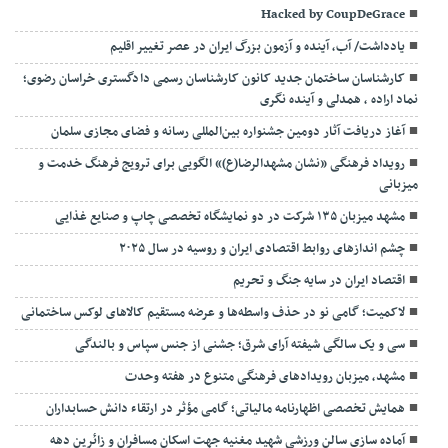
Hacked by CoupDeGrace
یادداشت/ آب، آینده و آزمون بزرگ ایران در عصر تغییر اقلیم
کارشناسان ساختمان جدید کانون کارشناسان رسمی دادگستری خراسان رضوی؛
نماد اراده ، همدلی و آینده نگری
آغاز دریافت آثار دومین جشنواره بین‌المللی رسانه و فضای مجازی سلمان
رویداد فرهنگی «نشان مشهدالرضا(ع)» الگویی برای ترویج فرهنگ خدمت و
میزبانی
مشهد میزبان ۱۳۵ شرکت در دو نمایشگاه تخصصی چاپ و صنایع غذایی
چشم اندازهای روابط اقتصادی ایران و روسیه در سال ۲۰۲۵
اقتصاد ایران در سایه جنگ و تحریم
لاکمیت؛ گامی نو در حذف واسطه‌ها و عرضه مستقیم کالاهای لوکس ساختمانی
سی و یک سالگی شیفته آرای شرق؛ جشنی از جنس سپاس و بالندگی
مشهد، میزبان رویدادهای فرهنگی متنوع در هفته وحدت
همایش تخصصی اظهارنامه مالیاتی؛ گامی مؤثر در ارتقاء دانش حسابداران
آماده سازی سالن ورزشی شهید مغنیه جهت اسکان مسافران و زائرین دهه