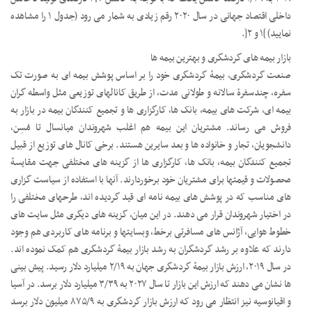
داخلی اقتصاد جهانی در سال ۲۰۲۰ رقم زیادی به شمار می رود (جدول ۱ را مشاهده
نمایید) ]۱ و ۲[.
بازار بیمه های گردشگری و بهترین بیمه ها
صنعت گردشگری، بیمۀ گردشگری خود را بر اساس پوشش بیمه ای به صورت تک
سفره، چندسفرۀ سالانه و طولانی مدت، از طریق کانالهای توزیعی مثل واسطه گران
بیمه ای، شرکت های بیمه، بانک ها، کارگزاری ها و تجمیع کنندگان بیمه در بازار به
فروش می رساند. مشتریان این بیمه هم اغلب شهروندان میانسال تا مُسِن،
دانشجویان، تجار و خانواده ها و بعد سایرین هستند. برخی کانال های توزیع از قبیل
تجمیع کنندگان بیمه، بانک ها، کارگزاری ها از گزینه های مختلفی جهت مقایسۀ
محصولات و قیمتها برای مشتریان خود برخوردارند. آنها با استفاده از سیاست گزاری
های مناسب که در پوشش های بیمه نامه ای قید گردیده اند، طرحهای مختلفی را
در اختیار شهروندان قرار می دهند. در این میان، گزینه های دیگری مثل سایت های
خطوط هوایی، آژانس های مسافرتی برخط، وبسایتها و برنامه های کاربردی هم وجود
دارند که علاوه بر رشد گردشگران به رشد بازار بیمۀ گردشگری هم کمک نموده اند.
در سال ۲۰۱۹، ارزش بازار بیمۀ گردشگری جهان به ۲/۱۹ میلیارد دلار رسید. پیش بینی
ها نشان می دهند که ارزش این بازار تا سال ۲۰۲۷ به ۳/۳۹ میلیارد دلار برسد. در آسیا
و اقیانوسیه نیز انتظار می رود که ارزش بازار گردشگری به ۸۷۵/۹ میلیون دلار برسد