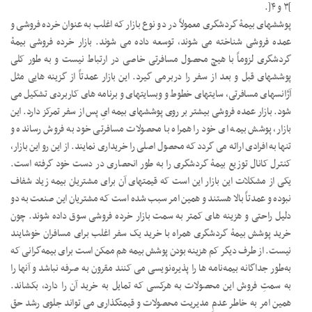
]۳ و ۴[.
پوششهای بیمۀ گردشگری معمولاً در دو نوع بازار که اغلب به عنوان خرده فروشی و
عمده فروشی شناخته می شوند، توسعه داده می شوند. بازار خرده فروشی بیمۀ
گردشگری لزوماً با هیچ محصول مسافرتی خاصی در ارتباط نیست و به طور کلی
پوششهای قبل و بعد از سفر را دربرمی گیرد. این بازار عمدتاً از گزینه هایی مثل
آژانسهای مسافرتی، سایتهای خطوط و وبسایتهای و برنامه های کاربردی تشکیل می
شود. بازار عمده فروشی بیشتر بر روی پوششهای بیمه ایِ پس از سفر تمرکز دارد. این
بازار، پوشش بیمه ای خود را همراه با محصولات مسافرتی خود به فروش رسانده و
تنها به افرادی ارائه می گردد که محصول اصلی را خریداری نمایند. از این رو این بازار،
کنترل کانال توزیع بیمۀ گردشگری را به طور انحصاری در دست خود گرفته است.
یکی از مشکلات این بازار این است که قیمتهای آن برای مشتریان بیمه زیاد شفاف
نبوده و عمدتاً بالا هستند و همین امر سبب شده است که مشتریان این صنعت به دو
دلیل راحتی و هزینه های کمتر به سمت بازار خرده فروشی سوق داده شوند. چون
خرید پوشش بیمۀ گردشگری همراه با خرید یک سفر اغلب برای مسافران خوشایند
نیست. از طرف دیگر کم هزینه بودن پوشش بیمه هم ممکن است برای بیمه‌گرانی که
به‌طور جداگانه بیمه‌نامه ها را پذیره‌نویسی می کنند مقرون به صرفه نباشد و آنها را
به سمتِ فروش این محصولات به هرکسی که تمایل به خرید آن را دارد، بکشاند.
همین امر به خاطر عدمِ مدیریت محصولات و قیمتگذاری می تواند جلوی رشد حق