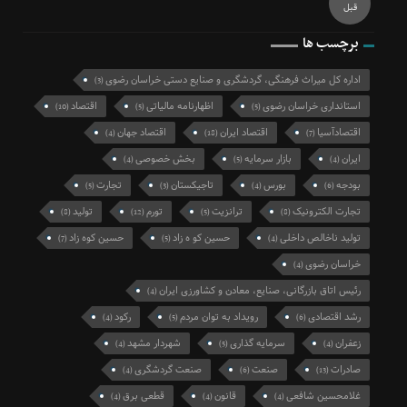
قبل
برچسب ها
اداره کل میراث فرهنگی، گردشگری و صنایع دستی خراسان رضوی
(3)
استانداری خراسان رضوی
اظهارنامه مالیاتی
اقتصاد
(10)
(5)
(5)
اقتصادآسیا
اقتصاد ایران
اقتصاد جهان
(4)
(18)
(7)
ایران
بازار سرمایه
بخش خصوصی
(4)
(5)
(4)
بودجه
بورس
تاجیکستان
تجارت
(5)
(3)
(4)
(6)
تجارت الکترونیک
ترانزیت
تورم
تولید
(8)
(12)
(5)
(8)
تولید ناخالص داخلی
حسین کو ه زاد
حسین کوه زاد
(7)
(5)
(4)
خراسان رضوی
(4)
رئیس اتاق بازرگانی، صنایع، معادن و کشاورزی ایران
(4)
رشد اقتصادی
رویداد به توان مردم
رکود
(4)
(5)
(6)
زعفران
سرمایه گذاری
شهردار مشهد
(4)
(5)
(4)
صادرات
صنعت
صنعت گردشگری
(4)
(6)
(13)
غلامحسین شافعی
قانون
قطعی برق
(4)
(4)
(4)