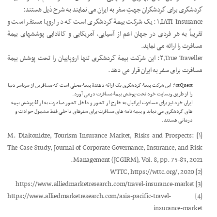
گردشگری برای گردشگران جهتِ سفر به ایران می نمایند به شرح ذیل هستند:
۱٫IATI Insurance: یک شرکت بیمۀ گردشگری است که در اروپا مستقر است و
تقریباً به هر فردی در جهان اعم از آسیایی، آمریکایی و کانادایی پوششهای بیمۀ
مسافرت را ارائه می نماید.
۲٫True Traveller: این شرکت بیمۀ گردشگری تنها اروپاییان را تحت پوشش بیمۀ
مسافرت برای سفر به ایران قرار می دهد.
۱stQuest: این شرکت بیمۀ گردشگری یک ارائه دهندۀ بیمۀ محلی است که مسافرین از سرتاسر دنیا
را از طریق وبسایت خود تحت پوشش بیمۀ مسافرت درمی آورد.
ایران خود نیز برای مسافرت ایرانیان به خارج از کشور و داخل کشور مبادرت به ارائۀ پوشش بیمه
های گردشگری می نماید و بیمه نامه های مسافرت برای سفرهای داخلی فقط مشمول حوادث و
درمانی هستند.
[۱] M. Diakonidze, Tourism Insurance Market, Risks and Prospects:
The Case Study, Journal of Corporate Governance, Insurance, and Risk
Management (JCGIRM), Vol. 8, pp. 75-83, 2021.
[2] WTTC, https://wttc.org/, 2020
[3] https://www.alliedmarketresearch.com/travel-insurance-market
[4] https://www.alliedmarketresearch.com/asia-pacific-travel-
insurance-market