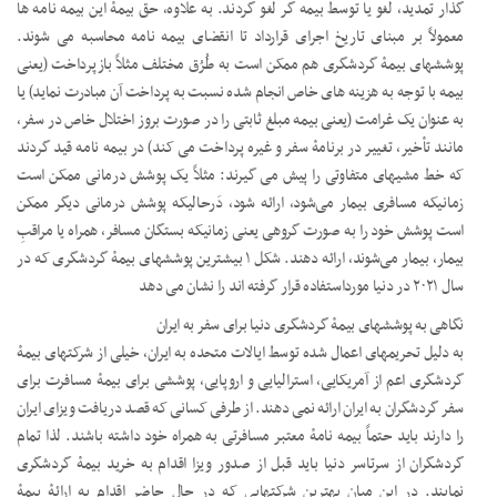
گذار تمدید، لغو یا توسط بیمه گر لغو گردند. به علاوه، حق بیمۀ این بیمه نامه ها
معمولاً بر مبنای تاریخ اجرای قرارداد تا انقضای بیمه نامه محاسبه می شوند.
پوششهای بیمۀ گردشگری هم ممکن است به طُرُق مختلف مثلاً بازپرداخت (یعنی
بیمه با توجه به هزینه های خاص انجام شده نسبت به پرداخت آن مبادرت نماید) یا
به عنوان یک غرامت (یعنی بیمه مبلغ ثابتی را در صورت بروز اختلال خاص در سفر،
مانند تأخیر، تغییر در برنامۀ سفر و غیره پرداخت می کند) در بیمه نامه قید گردند
که خط مشیهای متفاوتی را پیش می گیرند: مثلاً یک پوشش درمانی ممکن است
زمانیکه مسافری بیمار می‌شود، ارائه شود، دَرحالیکه پوشش درمانی دیگر ممکن
است پوشش خود را به صورت گروهی یعنی زمانیکه بستگان مسافر، همراه یا مراقبِ
بیمار، بیمار می‌شوند، ارائه دهند. شکل ۱ بیشترین پوششهای بیمۀ گردشگری که در
سال ۲۰۲۱ در دنیا مورداستفاده قرار گرفته اند را نشان می دهد
نگاهی به پوششهای بیمۀ گردشگری دنیا برای سفر به ایران
به دلیل تحریمهای اعمال شده توسط ایالات متحده به ایران، خیلی از شرکتهای بیمۀ
گردشگری اعم از آمریکایی، استرالیایی و اروپایی، پوششی برای بیمۀ مسافرت برای
سفر گردشگران به ایران ارائه نمی دهند. از طرفی کسانی که قصد دریافت ویزای ایران
را دارند باید حتماً بیمه نامۀ معتبر مسافرتی به همراه خود داشته باشند. لذا تمام
گردشگران از سرتاسر دنیا باید قبل از صدور ویزا اقدام به خرید بیمۀ گردشگری
نمایند. در این میان بهترین شرکتهایی که در حال حاضر اقدام به ارائۀ بیمۀ