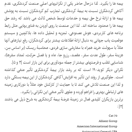
بیمه ها را بگیرد. لذا درَحال حاضر یکی از نگرانیهای اصلیِ صنعت گردشگری، عدم
آگاهی گردشگران نسبت به بیمۀ گردشگری، تجارب کَم گردشگران نسبت به پوشش
بیمه ها و ارائۀ نرخ حق بیمه و خدمات توسط شخص ثالث می باشد که رشد حق
بیمه ها را محدود ساخته اند. لذا این صنعت با روی آوردن به فناوریهایی مثل رابط
برنامه های کاربردی، هوش مصنوعی، تجزیه و تحلیل داده ها، بلاکچین و سیستم
موقعیت یاب جهانی به دنبال ارائۀ اطلاعات بیشتر برای گردشگران، رفع نیازهای آنها
مثلاً با سهولت خرید همراه با سفارشی سازی فردی، محاسبۀ ریسک (بر اساس سِن،
هزینۀ سفر، طول مدت سفر، مقصد، رزروِ جا، ماه و یا فصل حرکت، تعداد سفرها)،
شناسایی تقلب و فرصتهای بیشتر از جمله سودآوری برای این بازار است ]۳ و ۵[.
نگرانی دیگر کوید-۱۹ است که بر رشد بازار بیمۀ گردشگری تأثیر منفی گذاشته
است. جلوگیری از روند این تأثیر به افزایش آگاهی گردشگران از این بیمه بستگی دارد
و لذا این صنعت تلاش می کند تا با حمایت از کارکنان خود مثلاً با دورکاری زمینه
های ارتباطی بهتری را فراهم آورده و جلوی تأثیر منفیِ این نگرانی را بگیرد.
برترین بازیگران کلیدی فعال در زمینۀ عرضۀ بیمۀ گردشگری به شرح ذیل می باشند
]۳[:
Cat 70
Allianz Group
American International Group
Assicurazioni Generali SPA