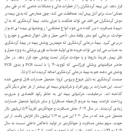
قرار دهد. این بیمه گردشگران را از خطرات مالی و مشکلات خاصی که در طی سفر
ممکن است برای آنان پیش آید، محافظت می کند، چون مخارجی که بدون بیمه بر
دوش گردشگران می افتد می تواند هنگفت یا جزئی باشد. بیمۀ گردشگری که به آن
«بیمۀ مسافرت» نیز گفته می شود انواع مختلفی از پوششهای بیمه ای اعم از
حوادث، درمانی، لغوِ سفر، وقفۀ سفر، تأخیر حمل و نقل، اموال شخصی و خودرو را
دربرمی گیرد. بیمۀ درمانی گردشگری که مهمترین پوشش بیمه در بیمۀ گردشگری
به حساب می آید می تواند هزینه های اولیۀ خدمات فوری پزشکی به ویژه حمل و
نقل بیمار، هزینۀ داروها و یا حوادث مرگبار تحت پوشش خود قرار دهد. در حال
حاضر مراقبتهای پزشکی اورژانسی که کووید-۱۹ را با تست PCR و بدون PCR
پوشش می دهند هم به بیمۀ درمانی گردشگری اضافه گردیده اند ]۱ و ۵[.
صنعت گردشگری به دلیل شیوع ویروس کرونا، متحمل خسارات قابل توجهی شده
است. این خسارات بر روی افراد و شرکتهای بیمه ای بیشتر از هر جای دیگر تأثیر
گذاشته اند. درحقیقت، شرکتهای بیمه ای به خاطر رکود اقتصادی و ضرورتِ
پرداخت غرامت بیمه به مردم (ازجمله مسافران) و سایر شرکتها متحمل خسارات
زیادی گردیدند. در سال ۲۰۱۹، بخش مسافرت و جهانگردی تقریباً ۵/۴ تریلیون دلار
متحملِ ضرر شد که در سال ۲۰۲۰ این ضرر به ۷/۴ تریلیون دلار افزایش یافت. از این
جهت، سهم بخش مسافرت و جهانگردی در تولید ناخالص داخلی نسبت به سال
۲۰۱۹ به ۱/۴۹ درصد کاهش یافت که با توجه به کاهش ۳٫۷ درصدی تولید ناخالص