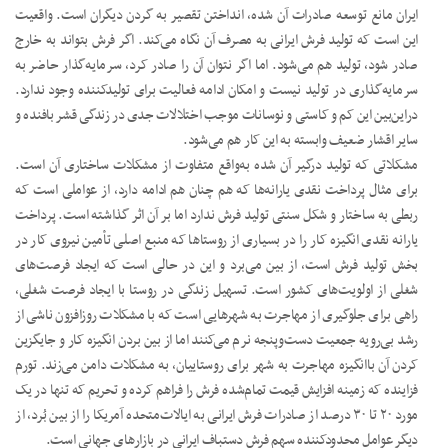
ایران مانع توسعه صادرات آن شده، انداختن تقصیر به گردن دیگران است. واقعیت
این است که تولید فرش ایرانی به مصرف آن نگاه می‌کند. اگر فرش بتواند به خارج
صادر شود، تولید هم می‌شود. اما اگر نتوان آن را صادر کرد، سرمایه‌گذار حاضر به
سرمایه‌گذاری در تولید نیست و امکان ادامه فعالیت برای تولیدکننده وجود ندارد.
دراین‌بین این کم و کاستی و نوسانات موجب اختلالات جدی در زندگی قشر بافنده و
سایر اقشار ضعیف وابسته به این کار هم می‌شود.
مشکلاتی که تولید درگیر آن شده به‌واقع متفاوت از مشکلات ساختاری آن است.
برای مثال پرداخت نقدی یارانه‌ها که هم چنان هم ادامه دارد، از عواملی است که
ربطی به ساختار و شکل سنتی تولید فرش ندارد اما بر آن اثر گذاشته است. پرداخت
یارانه نقدی انگیزه کار را در بسیاری از روستاها که منبع اصلی تأمین نیروی کار در
بخش تولید فرش است، از بین می‌برد و این در حالی است که ایجاد فرصت‌های
شغلی از اولویت‌های کشور است. تسهیل زندگی در روستا با ایجاد فرصت شغلی،
راهی برای جلوگیری از مهاجرت به شهرهایی است که با مشکلات روزافزون ناشی از
رشد بی‌رویه جمعیت دست‌وپنجه نرم می‌کنند اما از بین بردن انگیزه کار و جایگزین
کردن آن باانگیزه مهاجرت به شهر برای روستاییان، به مشکلات دامن می‌زند. تورم
فزاینده که زمینه افزایش قیمت تمام‌شده فرش را فراهم کرده و تحریم که تنها در یک
مورد ۲۰ تا ۳۰ درصد از صادرات فرش ایرانی به ایالات‌متحده آمریکا را از بین بُرد، از
دیگر عوامل محدودکننده سهم فرش دستباف ایرانی در بازارهای جهانی است.