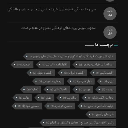
سی و یک سالگی شیفته آرای شرق؛ جشنی از جنس سپاس و بالندگی
10 ماه
قبل
مشهد، میزبان رویدادهای فرهنگی متنوع در هفته وحدت
11 ماه
قبل
برچسب ها
اداره کل میراث فرهنگی، گردشگری و صنایع دستی خراسان رضوی
(3)
استانداری خراسان رضوی
اظهارنامه مالیاتی
اقتصاد
(10)
(5)
(5)
اقتصادآسیا
اقتصاد ایران
اقتصاد جهان
(4)
(18)
(7)
ایران
بازار سرمایه
بخش خصوصی
(4)
(5)
(4)
بودجه
بورس
تاجیکستان
تجارت
(5)
(3)
(4)
(6)
تجارت الکترونیک
ترانزیت
تورم
تولید
(8)
(12)
(5)
(8)
تولید ناخالص داخلی
حسین کو ه زاد
حسین کوه زاد
(7)
(5)
(4)
خراسان رضوی
(4)
رئیس اتاق بازرگانی، صنایع، معادن و کشاورزی ایران
(4)