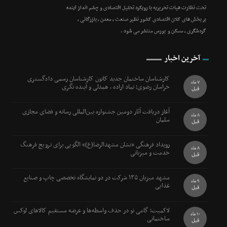
تحت نظارت هیات تحریریه با رویکرد تحلیل اقتصادی و چشم انداز آینده
بر بخش های کلان اقتصادی کشور نظیر صنعت ، معدن ، بازرگانی ،
گردشگری ، مسکن و بورس منتشر می شود .
آخرین اخبار
کارشناسان ساختمان جدید کانون کارشناسان رسمی دادگستری
7 ماه
خراسان رضوی؛ نماد اراده ، همدلی و آینده نگری
قبل
آغاز دریافت آثار دومین جشنواره بین‌المللی رسانه و فضای مجازی
8 ماه
سلمان
قبل
رویداد فرهنگی «نشان مشهدالرضا(ع)» الگویی برای ترویج فرهنگ
8 ماه
خدمت و میزبانی
قبل
مشهد میزبان ۱۳۵ شرکت در دو نمایشگاه تخصصی چاپ و صنایع
9 ماه
غذایی
قبل
لاکمیت؛ گامی نو در حذف واسطه‌ها و عرضه مستقیم کالاهای لوکس
10 ماه
ساختمانی
قبل