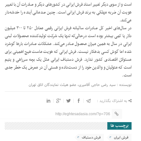
است و از سوی دیگر تغییر اسناد فرش ایرانی در کشورهای دیگر و صادرات آن با تغییر
هویت آن ضربه مهلکی به برند فرش ایرانی است. چنین صدماتی آینده را خدشه‌دار
می‌کند.
در سال‌های اخیر کل صادرات سالیانه فرش ایرانی رقمی معادل ۲۵۰ تا ۳۰۰ میلیون
دلار یا کمی بیشتر بوده است درحالی‌که تنها یک شرکت تولیدکننده محصولات لبنی
ایرانی در سال به همین میزان محصول صادر می‌کند. مشکلات صادرات بارها گوشزد
شده اما گوش کسی بدهکار نیست. فرش ایرانی که هویت ماست هیچ اهمیتی برای
مسئولان اقتصادی کشور ندارد. فرش دستباف ایرانی مثل یک بچه سرراهی و یتیم
است که متولیان و والدین خود را از دست‌داده و هستی آن در معرض یک خطر جدی
است.
نویسنده : سید رضی حاجی آقامیری، عضو هیئت نمایندگان اتاق تهران
به اشتراک بگذارید :
http://eghtesadasia.com/?p=706
برچسب ها
فرش ایران
فرش دستباف