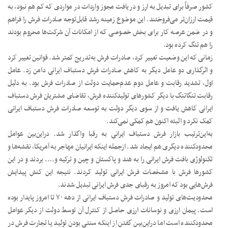
کشور صرفاً برای تبدیل به ارز و دریافت مجوز واردات در مواردی که کم هم نبود، به
قیمت ارزان‌تر می‌فروختند. این موضوع زمینه رشد قابل‌توجه صادرات فرش را فراهم
و در ضمن عرصه کار برای بخش خصوصی که از امکانات آن شرکت‌ها محروم بودند
را هم تنگ کرده بود.
زمانی که این وضعیت تغییر کرد، صادرات فرش به‌تدریج کمتر شد. قوانین تغییر کرد
و اثرگذاری دو عامل دیگر به کاهش صادرات فرش دستباف ایرانی دامن زد. عامل
اول، تشدید رقابت و عامل دوم عدم‌حمایت دولت از صادرات فرش بود. به دلیل
رقابت تنگاتنگ با دیگر کشورهای تولیدکننده فرش، تقاضای مشتریان فرش دستباف
ایرانی کاهش یافت و از سوی دیگر دولت به توسعه صادرات فرش دستباف ایرانی
کمک نکرد و البته اکنون هم کمکی نمی‌کند.
به‌این‌ترتیب بازار فرش دستباف ایرانی به رقبا واگذار شد. دراین‌بین عوامل
محدودکننده دیگری هم ایجاد شد. ازجمله اینکه ایرانیان مهاجر به آمریکا، نقشه‌ها و
تکنولوژی بافت فرش ایرانی را به هند و پاکستان و چین و ترکیه و…. بردند و در این
کشورها فرش با مشخصات فرش ایرانی تولید کردند. نتیجه این کنش پیدایش
فرش‌هایی بود که امروز به رقبای جدی فرش ایرانی تبدیل شدند.
محدودیت‌های تولید و صادرات فرش دستباف ایرانی از دهه ۷۰ تا امروز پایدار بوده
است. پیمان ارزی و نوسانات ارزی حاصل از کنترل آن توسط دولت از دیگر عوامل
محدودکننده است اما دراین‌بین گفتن از اینکه سنتی بودن تولید یا تجارت فرش در