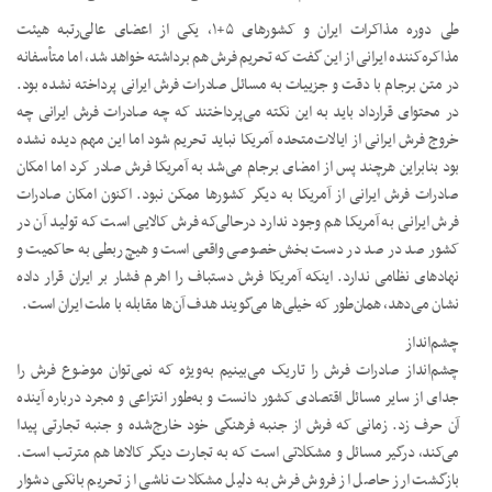
طی دوره مذاکرات ایران و کشورهای ۵+۱، یکی از اعضای عالی‌رتبه هیئت
مذاکره‌کننده ایرانی از این گفت که تحریم فرش هم برداشته خواهد شد، اما متأسفانه
در متن برجام با دقت و جزییات به مسائل صادرات فرش ایرانی پرداخته نشده بود.
در محتوای قرارداد باید به این نکته می‌پرداختند که چه صادرات فرش ایرانی چه
خروج فرش ایرانی از ایالات‌متحده آمریکا نباید تحریم شود اما این مهم دیده نشده
بود بنابراین هرچند پس از امضای برجام می‌شد به آمریکا فرش صادر کرد اما امکان
صادرات فرش ایرانی از آمریکا به دیگر کشورها ممکن نبود. اکنون امکان صادرات
فرش ایرانی به آمریکا هم وجود ندارد درحالی‌که فرش کالایی است که تولید آن در
کشور صد در صد در دست بخش خصوصی واقعی است و هیچ ربطی به حاکمیت و
نهادهای نظامی ندارد. اینکه آمریکا فرش دستباف را اهرم فشار بر ایران قرار داده
نشان می‌دهد، همان‌طور که خیلی‌ها می‌گویند هدف آن‌ها مقابله با ملت ایران است.
چشم‌انداز
چشم‌انداز صادرات فرش را تاریک می‌بینیم به‌ویژه که نمی‌توان موضوع فرش را
جدای از سایر مسائل اقتصادی کشور دانست و به‌طور انتزاعی و مجرد درباره آینده
آن حرف زد. زمانی که فرش از جنبه فرهنگی خود خارج‌شده و جنبه تجارتی پیدا
می‌کند، درگیر مسائل و مشکلاتی است که به تجارت دیگر کالاها هم مترتب است.
بازگشت ارز حاصل از فروش فرش به دلیل مشکلات ناشی از تحریم بانکی دشوار