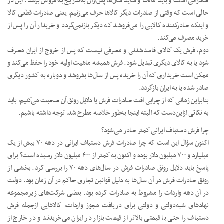
صادراتی است و باید ماه‌ها و شاید سال‌ها پس‌ازآن به‌تدریج به فروش برسد. این در
حالی است که وقتی از صادرات دیگر کالاها حرف می‌زنیم، یعنی صادرات قطعی کالا
و اینکه صادرکننده کالایی را می‌فروشد که دیگر بازنمی‌گردد و خریدار آن را پس از
خرید مصرف می‌کند.
دوم، فرش یک کالای فاسدشدنی و مصرفی نیست که پس از خروج از ایران مصرف
شود یا به کالای دیگری تبدیل شود. فرش همیشه ماهیت اولیه خود را حفظ می‌کند و
ممکن است خریداری که آن را خریده پس از سال‌ها بفروشد و دوباره به کشور دیگری
صادر شده یا به ایران بازگردد.
بنابراین زمانی که از چرایی افت صادرات فرش یا دلایل رونق آن صحبت می‌کنیم، باید
به نکاتی ازاین‌دست که البته اینجا به‌طور خلاصه مطرح شد، توجه داشته باشیم.
چرا فرش دستباف ایرانی کمتر صادر می‌شود؟
اکنون سؤال این است که چرا صادرات فرش دستباف ایرانی در دهه ۷۰ بیش از یک
میلیارد و ۷۰۰ میلیون دلار بوده و اکنون به کمتر از ۴۰۰ میلیون دلار رسیده است؟ برای
پاسخ باید دلایل رونق صادرات فرش در سال‌های دهه ۷۰ را بررسی کرد. بخشی از
رونق صادرات فرش در آن سال‌ها به دلیل قوانین تجاری حاکم در آن زمان بود. دولت
در آن دهه واردات را مشروط به صادرات کرده بود. بعضی شرکت‌های زیرمجموعه
نهادهای شبه‌دولتی و دولتی برای دریافت مجوز واردات، کالاهایی ازجمله فرش
دستباف را حتی با قیمتی بالاتر از قیمت بازار در ایران می‌خریدند و در خارج از