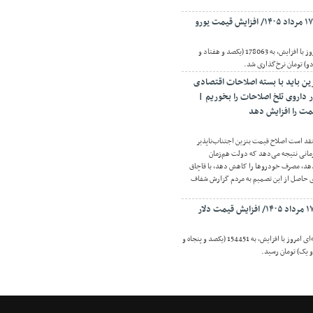
اقتصادنیوز:یورو حواله‌ای امروز با افزایش، به 178063 (یکصد و هفتاد و
و) تومان نرخ‌گذاری شد.
ین باید با بسته اصلاحات اقتصادی
ر داروی تلخ اصلاحات را بخوریم |
مت را افزایش دهد
قد است اصلاح قیمت بنزین اجتناب‌ناپذیر
مانی نتیجه می‌دهد که دولت هم‌زمان
هد، مصرف خودروها را کاهش دهد، با قاچاق
ای حاصل از این تصمیم به مردم گزارش شفاف
اقتصادنیوز: قیمت دلار حواله‌ای امروز با افزایش، به 154451 (یکصد و پنجاه و
و یک) تومان رسید.