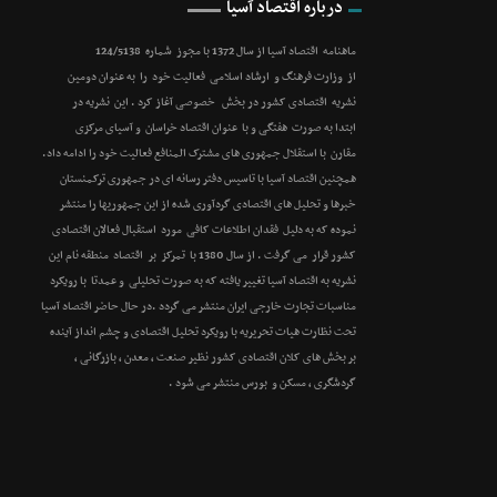
درباره اقتصاد آسیا
ماهنامه اقتصاد آسیا از سال 1372 با مجوز شماره 124/5138
از وزارت فرهنگ و ارشاد اسلامی فعالیت خود را به عنوان دومین
نشریه اقتصادی کشور در بخش خصوصی آغاز کرد . این نشریه در
ابتدا به صورت هفتگی و با عنوان اقتصاد خراسان و آسیای مرکزی
مقارن با استقلال جمهوری های مشترک المنافع فعالیت خود را ادامه داد.
همچنین اقتصاد آسیا با تاسیس دفتر رسانه ای در جمهوری ترکمنستان
خبرها و تحلیل های اقتصادی گردآوری شده از این جمهوریها را منتشر
نموده که به دلیل فقدان اطلاعات کافی مورد استقبال فعالان اقتصادی
کشور قرار می گرفت . از سال 1380 با تمرکز بر اقتصاد منطقه نام این
نشریه به اقتصاد آسیا تغییر یافته که به صورت تحلیلی و عمدتا با رویکرد
مناسبات تجارت خارجی ایران منتشر می گردد .در حال حاضر اقتصاد آسیا
تحت نظارت هیات تحریریه با رویکرد تحلیل اقتصادی و چشم انداز آینده
بر بخش های کلان اقتصادی کشور نظیر صنعت ، معدن ، بازرگانی ،
گردشگری ، مسکن و بورس منتشر می شود .