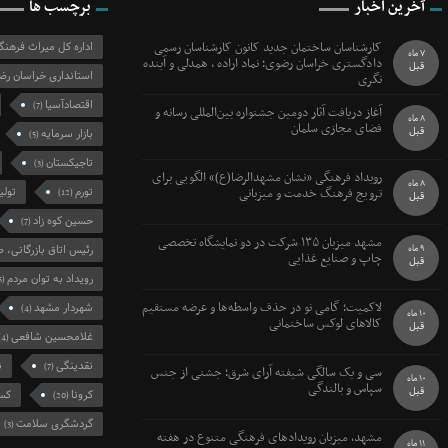
آخرین اخبار
برچسب ها
کارشناسان ساختمان جدید کانون کارشناسان رسمی
اداره کل میراث فرهن
7 ماه
دادگستری خراسان رضوی؛ نماد اراده ، همدلی و آینده
قبل
استانداری خراسان رض
نگری
اقتصادآسیا
(7)
آغاز دریافت آثار دومین جشنواره بین‌المللی رسانه و
8 ماه
فضای مجازی سلمان
قبل
بازار سرمایه
(5)
تاجیکستان
(3)
رویداد فرهنگی «نشان مشهدالرضا(ع)» الگویی برای
8 ماه
ترویج فرهنگ خدمت و میزبانی
تورم
تولی
(12)
قبل
حسین کوه زاد
(7)
مشهد میزبان ۱۳۵ شرکت در دو نمایشگاه تخصصی
9 ماه
رئیس اتاق بازرگانی، ص
چاپ و صنایع غذایی
قبل
رویداد به توان مردم
(5)
لاکمیت؛ گامی نو در حذف واسطه‌ها و عرضه مستقیم
شهردار مشهد
(4)
10 ماه
کالاهای لوکس ساختمانی
قبل
غلامحسین شافعی
(4)
نقدینگی
ن
(7)
سی و یک سالگی شیفته آرای شرق؛ جشنی از جنس
10 ماه
سپاس و بالندگی
قبل
کرونا
کسب
(20)
گردشگری سلامت
(3)
مشهد، میزبان رویدادهای فرهنگی متنوع در هفته
11 ماه