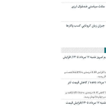
مثلث سیاستی ضدشوک ارزی
جبران زيان کرونايي کسب وکارها
قیمت بیت‌کوین و اتریوم امروز شنبه ۱۷ مرداد ۱۴۰۵/ افزایش
اقتصادنیوز:بیت کوین امروز با افزایش 0.98 درصدی به 64,970 (شصت و
ار رسید.
اقتصادنیوز:قیمت تتر امروز با کاهش 0.37 درصدی، به 187,214 (یکصد و
 چهارده) تومان رسید.
قیمت طلا و سکه امروز شنبه ۱۷ مرداد ۱۴۰۵/افزایش قیمت