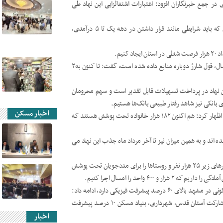
ر جمع خبرنگاران افزود: اعتبارات اشتغالزایی این نهاد طی
وی ادامه داد: نیمی از این اعتبارات را به افراد غیرمددجو می‌دهیم که باید شرایطی مانند قرار داشتن در دهه یک تا ۵ درآمدی،
نیم.
سلم آبادی با بیان اینکه در صورت جذب منابع اشتغال تا آذر ماه امسال، قول شارژ دوباره منابع داده شده است، گفت: تا کنون به۲
 نهاد در پرداخت تسهیلات قابل تقدیر است و سهم محرومان
 بانکی نیز شاهد رفتار طبیعی بانک‌ها هستیم.
اخبار مسکن
سلم آبادی در ادامه با اشاره به افزایش جمعیت تحت پوشش این نهاد اظهار کرد: هم اکنون ۱۸۲ هزار خانواده تحت پوشش هستند که
ت پوشش قرار گرفته شده اند و به همین میزان نیز تا آخر مرداد ماه جذب این نهاد می
مدیرکل کمیته امداد خراسان رضوی با بیان اینکه تامین مسکن در شهرهای زیر ۲۵ هزار نفر و روستاها را برای مددجویان تحت پوشش
وی با بیان اینکه در حوزه مسکن ارزان قیمت نیز اجرای ۲۰۰ واحد مسکونی در مشهد بالای ۶۰ درصد پیشرفت فیزیکی دارد، ادامه داد:
در ساخت ۵۷۸ واحد مسکونی در قالب پروژه امام رضا(ع) هم با مشارکت آستان قدس، شهرداری، بنیاد مسکن ۱۰ درصد پیشرفت
اخبار