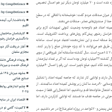
سلم آبادی افزود: تا کنون ۲۷ میلیارد تومان تزریق اعتبار به این پروژه شده است و ۷۰ میلیارد تومان دیگر نیز هم امسال تخصیص
 by CoupDeGrace
 by CoupDeGrace
ار میزان صدقات مردم گفت: خوشبختانه با اتفاقی که در سطح
یادداشت/ آب، آینده 
اقلیم
میته امداد هم باتوجه‌به وضعیت کنونی تمهیدات لازم برای
 خراسان رضوی پیش‌گام روش‌های پرداخت الکترونیک است.
کارشناسان ساختمان 
دادگستری خراسان رضوی؛ 
مربوط صدقه است و این نشان‌دهنده اعتماد مردم است. سامانه
ریق هم می‌توانند با کد ویژه خودشان مبلغ را واریز کنند.
آغاز دریافت آثار دوم
مجازی سلمان
بیشترین تراکنش‌های کمک‌های مردمی در پرداخت صدقه بین ساعت ۷ تا ۸صبح است. سال گذشته متأسفانه آمار غیرواقعی از سوی
رسانه‌های خارجی و معاند اعلام شد. کل جمع‌آوری صدقات ما در سال گذشته ۳۲میلیارد تومان بوده است که اگر بر تعداد نیازمندان
رویداد فرهنگی «نشان
تقسیم کنیم، یک قرص نان هم شاید نشود، ولی وقتی به جامعه هدف نیازمند نگاه کنیم، مبلغ ناچیز است. این رقم را امسال ۴۰میلیارد
فرهنگ خدمت و میزبان
مشهد
ش از هفتاد سال دارند و توانایی کار ندارند که جامعه کمیته امداد را تشکیل
صنایع غذایی
می‌دهند و نمی‌توان اشتغال‌زایی آن‌چنانی برای آن‌ها کرد. در مناطق روستایی ۹۰درصد ساکنان زیر پوشش کمیته امداد سالمندند. از
چشم اندازهای روابط 
مت اشتغال خانواده‌ها قدم برداشتیم، اما اشتغال‌زایی فقط از سمت
۲۰۲۵
زئی در جامعه هدف ما هستند که توانایی کارکردن دارند، اما
اقتصاد ایران در سای
لاکمیت؛ گامی نو در
وی تصریح کرد: در ساخت مسکن حاشیه شهر دویست دستگاه در بخش پنجتن و ۵۷۰واحد در پروژه امام‌رضا(ع) در حر داشتیم. در