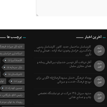
آخرین اخبار
برچسب ها
کارشناسان ساختمان جدید کانون کارشناسان رسمی
اداره کل میراث فرهن
7 ماه
دادگستری خراسان رضوی؛ نماد اراده ، همدلی و آینده
قبل
استانداری خراسان رض
نگری
اقتصادآسیا
(7)
آغاز دریافت آثار دومین جشنواره بین‌المللی رسانه و
7 ماه
فضای مجازی سلمان
قبل
بازار سرمایه
(5)
تاجیکستان
(3)
رویداد فرهنگی «نشان مشهدالرضا(ع)» الگویی برای
7 ماه
ترویج فرهنگ خدمت و میزبانی
تورم
تولی
(12)
قبل
حسین کوه زاد
(7)
مشهد میزبان ۱۳۵ شرکت در دو نمایشگاه تخصصی
9 ماه
رئیس اتاق بازرگانی، ص
چاپ و صنایع غذایی
قبل
رویداد به توان مردم
(5)