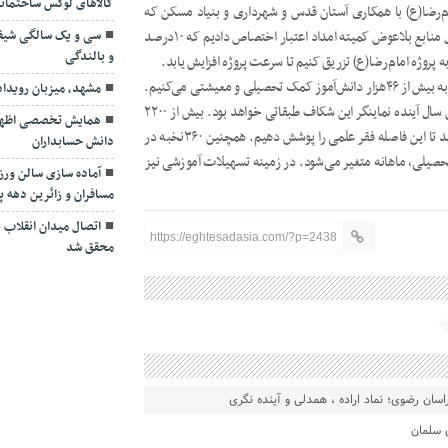
کالاهای لوکس ساختمان
در پروژه امام‌رضا(ع) با همکاری آستان قدس و شهرداری و بنیاد مسکن که
شرکای کمیته امداد در زمینه مسکن هستند، ۲۷میلیارد تومان از محل منابع بلاعوض کمیته امداد اعتبار اختصاص دادیم که ۱۰درصد
سی و یک سالگی شیف
و بالندگی
افشارنیا، معاون فرهنگی کمیته امداد خراسان رضوی، در ادامه‌ گفت: به بیش از ۴۶هزار دانش‌آموز کمک تحصیلی و معیشتی می‌کنیم.
مشهد، میزبان رویدا
در زمینه کنکور باتوجه‌به فاصله طبقاتی، درصد کنکوری‌ها در چندین سال آینده نماینگر این شکاف طبقاتی خواهد بود. بیش از ۲۲۰۰
همایش تخصصی اظهارنا
دانش‌آموز محروم از مؤسسات کنکور به‌صورت رایگان استفاده می‌کنند تا این فاصله فقر علمی را پوشش دهیم. همچنین ۳۶۰نخبه در
دانش حسابداران
تحصیلی، ماهانه متغیر می‌شود. در زمینه تسهیلات آموزشی نیز
آماده سازی سالن ور
مسافران و زائرین دهه پا
اتصال میدان انقلاب به
https://eghtesadasia.com/?p=2438
محقق شد
ان رضوی؛ نماد اراده ، همدلی و آینده نگری
ی سلمان