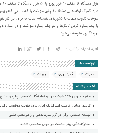
هزار
دارد.گمرک ترفندهای مختلف قاچاق سوخت را کشف می کندرییس 
سوخت تفاوت قیمت با کشورهای همسایه است که برای این کار هم تر
با چندجداره کردن تانکرها از در یک جداره سوخت و در جداره دیگ
نمونه‌گیری متوجه می‌شود.
به اشتراک بگذارید :
برچسب ها
صادرات
گمرک ایران
واردات
اخبار مشابه
مشهد میزبان ۱۳۵ شرکت در دو نمایشگاه تخصصی چاپ و صنایع غذایی
کریدور میانی؛ فرصت استراتژیک ایران برای تقویت موقعیت ترانزیت
توسعه صنعتی ایران در گرو سازماندهی و راهبردهای علمی
صادرکنندگان برتر خدمات در جهان مشخص شدند