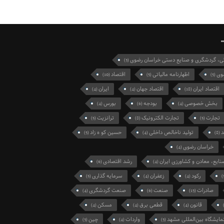
گی، گردشگری و صنایع دستی خراسان رضوی
(3)
وی
اظهارنامه مالیاتی
اقتصاد
(10)
(5)
(5)
اقتصاد ایران
اقتصاد جهان
ایران
(4)
(4)
(18)
بخش خصوصی
بودجه
بورس
(4)
(6)
(4)
تجارت
تجارت الکترونیک
ترانزیت
(5)
(8)
(5)
د
تولید ناخالص داخلی
حسین کو ه زاد
(5)
(4)
(8)
خراسان رضوی
(4)
نایع، معادن و کشاورزی ایران
رشد اقتصادی
(6)
(4)
رکود
زعفران
سرمایه گذاری
(5)
(4)
(4)
صادرات
صنعت
صنعت گردشگری
(4)
(6)
(13)
قانون
قطعی برق
مسکن
(4)
(4)
(4)
مایشگاه بین‌المللی مشهد
واردات
چین
(3)
(4)
(3)