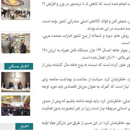
امسال ۱۴ میلیون تن کالا به ارزش ۲۱ میلیارد و ۶۶۵ میلیون دلار واردات انجام شده است که کاهش ۸.۵ درصدی در وزن و افزایش ۱۹
تیلن، شمش آهن و فولاد کالاهای اصلی صادراتی کشور بوده است،
مقصد نخست در این مدت بودند.
 روغن خام، سویا و کنجاله از پنج کشور امارات متحده عربی،
 است.
وی با بیان اینکه گوشی آیفون وارد کشور نشده است، تاکید کرد: در چهار ماهه امسال ۱۶۶ هزار دستگاه تلفن همراه به ارزش ۱۹۸
ال شده است.
یتی از مرزهای کشور عبور کرده است که نسبت به پنج ماهه سال گذشته بیش از
اخبار مسکن
ارد، خاطرنشان کرد: صیانت از سلامت و بهداشت جامعه برای
نیاز است که گمرک به عنوان مرزبان اقتصادی باید مورد توجه
ه به ۲۳۱ مرز دارای سرویس ارزیابی شامل ۱۳۹ گمرک اصلی، خاطرنشان کرد: باید توجه داشته باشیم که پیش از صدور
ی انسانی مربوطه نیاز است زیرا در غیر اینصورت بدون فعالیت
، خاطرنشان کرد: در این مسیر از طریق مرز بازرگان مواد اولیه
اخبار