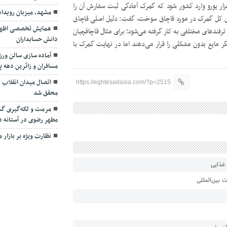
 دستگاه تا سقف ١٠ هزار یورو یا ۵٠ هزار دستگاه تا سقف ٢٠ هزار یورو وارد کشور شود که گمرک آمادگی ثبت سفارش آن را
مشهد، میزبان رویدا
کل گمرک در مورد قاچاق سوخت، گفت: دلیل اصلی قاچاق
همایش تخصصی اظهارنا
فندهای مختلفی به کار گرفته می‌شود؛ برای مثال قاچاقچیان
دانش حسابداران
ر مایع بدون مشکلی را قرار می‌دهند اما در نهایت گمرک با
آماده سازی سالن ور
مسافران و زائرین دهه پا
اتصال میدان انقلاب به
https://eghtesadasia.com/?p=2515
محقق شد
مرمت و لکه‌گیری گست
مطهر رضوی در آستانه د
نظارت ویژه بر بازار 
 بین‌المللی