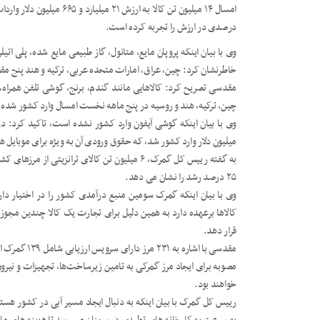
درصدی در ارزش را تجربه کرده است.
وی با بیان اینکه پروپان مایع، متانول، گاز طبیعی مایع شده، پلی ا
خاطرنشان کرد: چین، عراق، امارات متحده عربی، ترکیه و هند پنج 
مقدسی تصریح کرد: کالاهایی مانند گندم، برنج، گوشی تلفن همراه،
چین، ترکیه، هند و روسیه در پنج ماهه نخست امسال وارد کشور شده
میلیون دلار وارد کشور شد، که حقوق ورودی آن به ویژه برای موبایل های بالای ۶۰۰ دلار اعم
به گفته رییس کل گمرک، ۶ میلیون تن کالای ترانز
۲۵ درصد رشد را نشان می دهد.
وی با بیان اینکه گمرک سومین منبع درآمدی کشور را در اختیار د
کالاها برعهده دارد به همین دلیل برای تجارت یک کالا چندین مجوز 
قرار دهد.
مقدسی با اشار
مصوبه برای ایجاد مرز گمرکی به تامین زیرساخت‌ها، تجهیزات و نیرو
خواهند بود.
رییس کل گمرک با بیان اینکه به دنبال ایجاد مسیر آبی در کشور هستیم