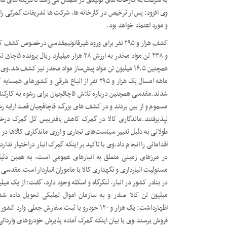
به سرعت به کارخانه های تولیدی در سمنان می رسد تا هزینه های ماند
وی افزود: پس از ترخیص در کارخانه ها، شرکت ها تشریفات گمرکی را
و مورد اعتماد خواهد بود.
کشف هزار و ۲۹۵ نفر برای ورود غیرقانونیمقدسی درخصو
همچنین ۱۴.۵ میلیون تن مواد پیش‌ساز مواد مخدر نیز کشف ش
ماهه امسال یک هزار و ۲۹۵ نفر از اتباع شرقی و کش
شدند.مقدسی همچنین درباره تلاش قاچاقچیان برای رشوه به کارکنا
مسموم و از بین بردند و در کشف های بزرگ، قاچاقچیان قصد ارایه رشوه 
نپذیرفتند.ماندگاری کالا در گمرک کاهش یافترییس کل گمرک در
طولانی به دلیل تغییر سیاست‌های تجاری و ارزی ماندگاری کالاها در
اقداماتی را انجام داد.وی با تاکید بر اینکه گمرک انبار دراختیار ندار
در مرزهای زمینی متعلق به انبارهای عمومی است، به همین دلی
مسئولیت انبارداری و نگهداری کالا با ماموران انباردار است.مقدسی ب
میلیون تن کالا صادر و به سازمان اموال تملیکی تحویل داده ش
اظهارداشت: یک هزار و ۱۲۰ خودرو با ثبت سفارش جع