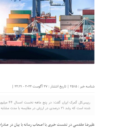
شناسه خبر : 2515 | تاریخ انتشار : 27 آگوست 2022 - 22:21 |
شده است که رشد ۲۱ درصدی در ارزش در مقایسه با مدت مشابه سال گذشته را نشان می‌دهد.