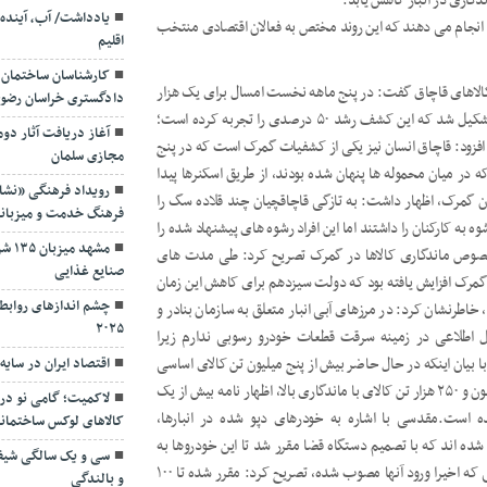
گاری در انبار کاهش یابد.
یادداشت/ آب، آینده 
 انجام می دهند که این روند مختص به فعالان اقتصادی منتخب
اقلیم
کارشناسان ساختمان 
ص کشف کالاهای قاچاق گفت: در پنج ماهه نخست امسال برای یک هزار
دادگستری خراسان رضوی؛ 
و ۲۳۸ تن مواد مخدر به ارزش ۲۸ هزار میلیارد ریال پرونده قاچاق تشکیل شد که این کشف رشد ۵۰ درصدی را تجربه کرده است؛
آغاز دریافت آثار دوم
د.وی افزود: قاچاق انسان نیز یکی از کشفیات گمرک است که در پنج
مجازی سلمان
ورهای همسایه که در میان محموله ها پنهان شده بودند، از طریق اسکنرها پیدا
رویداد فرهنگی «نشان
ن گمرک، اظهار داشت: به تازگی قاچاقچیان چند قلاده سگ را
فرهنگ خدمت و میزبان
به کارکنان را داشتند اما این افراد رشوه های پیشنهاد شده را
مشهد
خصوص ماندگاری کالاها در گمرک تصریح کرد: طی مدت های
صنایع غذایی
 گمرک افزایش یافته بود که دولت سیزدهم برای کاهش این زمان
چشم اندازهای روابط 
د، خاطرنشان کرد: در مرزهای آبی انبار متعلق به سازمان بنادر و
۲۰۲۵
ل اطلاعی در زمینه سرقت قطعات خودرو رسوبی ندارم زیرا
ا بیان اینکه در حال حاضر بیش از پنج میلیون تن کالای اساسی
اقتصاد ایران در سای
در بنادر کشور در انبار، لنگرگاه و اسکله وجود دارد، گفت: از یک میلیون و ۲۵۰ هزار تن کالای با ماندگاری بالا، اظهار نامه بیش از یک
لاکمیت؛ گامی نو در
ده است.مقدسی با اشاره به خودرهای دپو شده در انبارها،
کالاهای لوکس ساختمان
لی وارد کشور شده اند که با تصمیم دستگاه قضا مقرر شد تا این خودروها به
سی و یک سالگی شیف
فروش برسند.وی با بیان اینکه گمرک آماده پذیرش خودروهای وارداتی که اخیرا ورود آنها مصوب شده، تصریح کرد: مقرر شده تا ١٠٠
و بالندگی