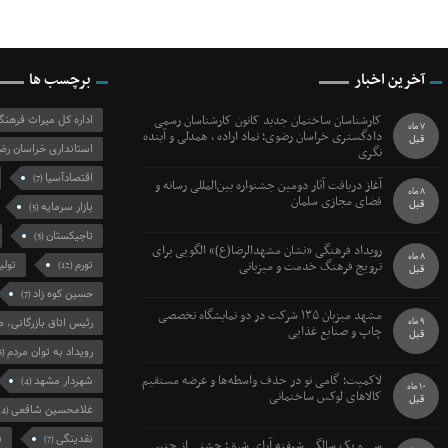
آخرین اخبار
برچسب ها
کارشناسان ساختمان جدید کانون کارشناسان رسمی
اداره کل میراث فرهن
7 ماه
دادگستری خراسان رضوی؛ نماد اراده ، همدلی و آینده
قبل
استانداری خراسان رض
نگری
اقتصادآسیا
(7)
آغاز دریافت آثار دومین جشنواره بین‌المللی رسانه و
8 ماه
فضای مجازی سلمان
قبل
بازار سرمایه
(5)
تاجیکستان
(3)
رویداد فرهنگی «نشان مشهدالرضا(ع)» الگویی برای
8 ماه
ترویج فرهنگ خدمت و میزبانی
تورم
تولی
(12)
قبل
حسین کوه زاد
(7)
مشهد میزبان ۱۳۵ شرکت در دو نمایشگاه تخصصی
9 ماه
رئیس اتاق بازرگانی، ص
چاپ و صنایع غذایی
قبل
رویداد به توان مردم
(5)
لاکمیت؛ گامی نو در حذف واسطه‌ها و عرضه مستقیم
شهردار مشهد
(4)
10 ماه
کالاهای لوکس ساختمانی
قبل
غلامحسین شافعی
(4)
نقدینگی
ن
(7)
سی و یک سالگی شیفته آرای شرق؛ جشنی از جنس