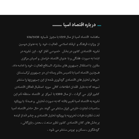
درباره اقتصاد آسیا
ماهنامه اقتصاد آسیا از سال 1372 با مجوز شماره 124/5138
از وزارت فرهنگ و ارشاد اسلامی فعالیت خود را به عنوان دومین
نشریه اقتصادی کشور در بخش خصوصی آغاز کرد . این نشریه در
ابتدا به صورت هفتگی و با عنوان اقتصاد خراسان و آسیای مرکزی
مقارن با استقلال جمهوری های مشترک المنافع فعالیت خود را ادامه داد.
همچنین اقتصاد آسیا با تاسیس دفتر رسانه ای در جمهوری ترکمنستان
خبرها و تحلیل های اقتصادی گردآوری شده از این جمهوریها را منتشر
نموده که به دلیل فقدان اطلاعات کافی مورد استقبال فعالان اقتصادی
کشور قرار می گرفت . از سال 1380 با تمرکز بر اقتصاد منطقه نام این
نشریه به اقتصاد آسیا تغییر یافته که به صورت تحلیلی و عمدتا با رویکرد
مناسبات تجارت خارجی ایران منتشر می گردد .در حال حاضر اقتصاد آسیا
تحت نظارت هیات تحریریه با رویکرد تحلیل اقتصادی و چشم انداز آینده
بر بخش های کلان اقتصادی کشور نظیر صنعت ، معدن ، بازرگانی ،
گردشگری ، مسکن و بورس منتشر می شود .