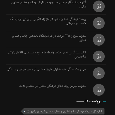
آغاز دریافت آثار دومین جشنواره بین‌المللی رسانه و فضای مجازی
7 ماه
سلمان
قبل
رویداد فرهنگی «نشان مشهدالرضا(ع)» الگویی برای ترویج فرهنگ
7 ماه
خدمت و میزبانی
قبل
مشهد میزبان ۱۳۵ شرکت در دو نمایشگاه تخصصی چاپ و صنایع
9 ماه
غذایی
قبل
لاکمیت؛ گامی نو در حذف واسطه‌ها و عرضه مستقیم کالاهای لوکس
10 ماه
ساختمانی
قبل
سی و یک سالگی شیفته آرای شرق؛ جشنی از جنس سپاس و بالندگی
10 ماه
قبل
مشهد، میزبان رویدادهای فرهنگی متنوع در هفته وحدت
11 ماه
قبل
برچسب ها
اداره کل میراث فرهنگی، گردشگری و صنایع دستی خراسان رضوی
(3)