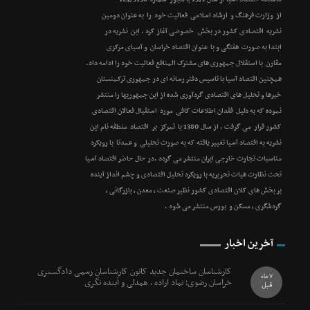
از وزارت فرهنگ و ارشاد اسلامی فعالیت خود را به عنوان دومین
نشریه اقتصادی کشور در بخش خصوصی آغاز کرد . این نشریه در
ابتدا به صورت هفتگی و با عنوان اقتصاد خراسان و آسیای مرکزی
مقارن با استقلال جمهوری های مشترک المنافع فعالیت خود را ادامه داد.
همچنین اقتصاد آسیا با تاسیس دفتر رسانه ای در جمهوری ترکمنستان
خبرها و تحلیل های اقتصادی گردآوری شده از این جمهوریها را منتشر
نموده که به دلیل فقدان اطلاعات کافی مورد استقبال فعالان اقتصادی
کشور قرار می گرفت . از سال 1380 با تمرکز بر اقتصاد منطقه نام این
نشریه به اقتصاد آسیا تغییر یافته که به صورت تحلیلی و عمدتا با رویکرد
مناسبات تجارت خارجی ایران منتشر می گردد .در حال حاضر اقتصاد آسیا
تحت نظارت هیات تحریریه با رویکرد تحلیل اقتصادی و چشم انداز آینده
بر بخش های کلان اقتصادی کشور نظیر صنعت ، معدن ، بازرگانی ،
گردشگری ، مسکن و بورس منتشر می شود .
آخرین اخبار
کارشناسان ساختمان جدید کانون کارشناسان رسمی دادگستری
7 ماه
خراسان رضوی؛ نماد اراده ، همدلی و آینده نگری
قبل