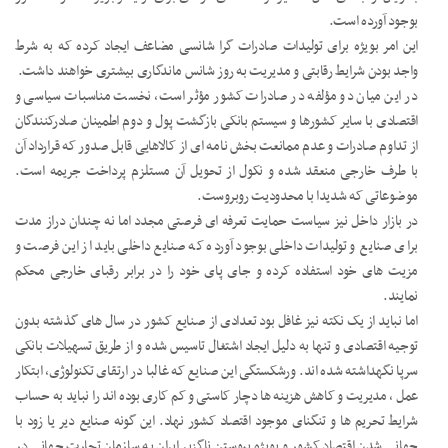
بوجود آورده است.
این امر بویژه برای تولیدات صادرات گرا شانسی مضاعف ایجاد کرده که به شرط
واجد بودن شرایط رقابتی و مدیریت به روز شانس ماندگاری بیشتری خواهند داشت.
در این میان دو مؤلفه در صادرات کشور مؤثر است، نخست مناسبات سیاسی و
اقتصادی با سایر کشورها و سیستم بانکی بازگشت پول و دوم اطمینان صادرکنندگان
از تداوم صادرات و عدم ممانعت بخش نامه ای از کالاهایی قابل صدور که قرارداد آن
با طرف خارجی منعقد شده و نکول از تحویل آن مستلزم پرداخت جریمه است.
موضوعاتی که شدیدا با محدودیت روبروست.
در بازار داخل نیز سیاست حمایت تعرفه ای فرصتی مجدد اما نه چندان دراز مدت
برای صنایع و تولیدات داخلی بوجود آورده که صنایع داخلی باید از این فرصت و
مزیت های خود استفاده کرده و جای پای خود را در برابر رقبای خارجی محکم
نمایند.
اما نباید از یک نکته نیز غافل بود تعدادی از صنایع کشور در سال های گذشته بدون
توجیه اقتصادی و تنها به دلیل ایجاد اشتغال تاسیس شده و از طریق تسهیلات بانکی
سرپا نگهداشته شده اند. ورشکستگی این صنایع که غالبا در ارتقای تکنولوژی، ابتکار
عمل ، مدیریت و کاهش هزینه ها دچار کاستی و کم کاری بوده اند را نباید به حساب
شرایط تحریم ها و تنگنای موجود اقتصاد کشور نهاد. این گونه صنایع دیر یا زود با
جهانی شدن اقتصاد کشور و بویژه پیوستن ناگزیر ایران به سازمان تجارت جهانی در