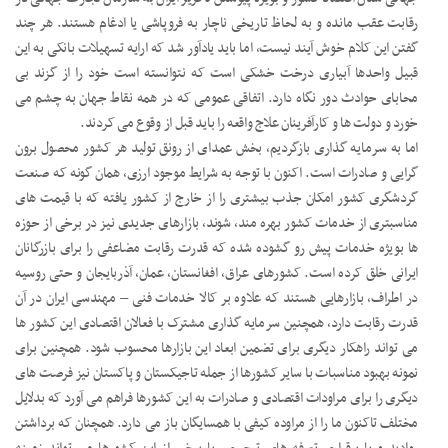
رقابت عقب مانده و به لحاظ تاریخی ناچار به فروپاشی یا ادغام هستند. هر چند
گفتن این کلام خوش آیند نیست، اما باید یادآور شد که ارایه تسهیلات بانکی به این
قبیل واحدها آبیاری درخت خشکی است که نتوانسته است خود را از گزند بی
محابای حوادث دور نگاه دارد. اتفاقی عمومی که در همه نقاط جهان به چشم می
خورد و دولت ها و کارآفرینان علاج واقعه را باید قبل از وقوع می کردند.
اما به سرمایه گذاری بازگردیم، بخش عمدای از رونق تولید هر کشور محصول برون
گرایی و صادرات است. اکنون با توجه به شرایط موجود ارزی، همان گونه که صنعت
گردشگری کشور امکان جذب بیشتری را از خارج از کشور یافته که با قیمت های
مناسبتری از خدمات کشور بهره مند، شوند، بازارهای جدیدی نیز در برخی از حوزه
ها بویژه خدمات پیش رو گشوده شده که قدرت رقابت مضاعفی را برای بازرگانان
ایرانی خلق کرده است. کشورهای عراق، افغانستان، عمان، آذربایجان و حتی روسیه
در اطراف، بازارهایی هستند که علاوه بر کالا خدمات فنی – مهندسی ایران در آن
قدرت رقابت دارد، همچنین سرمایه گذاری مشترک با فعالان اقتصادی این کشور ها
می تواند راهکار دیگری برای تضمین ابعاد این بازارها محسوب شود. همچنین برای
نمونه بهبود مناسبات با سایر کشورها از جمله تاجیکستان و پاکستان نیز فرصت های
دیگری را برای مراودات اقتصادی و صادرات به این کشورها فراهم می آورد که بدلایل
مختلف تاکنون ما را از مراوده کیفی با همسایگان باز می دارد. همچنان که برداشتن