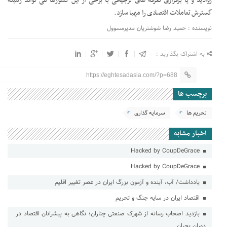
روادید و یا برقراری تعرفه های ترجیحی با برخی از این کشورها می تواند زمینه
گسترش تعاملات اقتصادی را مهیا سازد.
نویسنده : حمید رضا شوشتریان مدیرمسوول
به اشتراک بگذارید :
https://eghtesadasia.com/?p=688
برچسب ها
تحریم ها
سرمایه گذاری
اخبار مشابه
Hacked by CoupDeGrace
Hacked by CoupDeGrace
یادداشت/ آب، آینده و آزمون بزرگ ایران در عصر تغییر اقلیم
اقتصاد ایران در سایه جنگ و تحریم
بازدید اصحاب رسانه از شهرک صنعتی چناران؛ نگاهی به پیشرانان اقتصاد در
دوران بحران