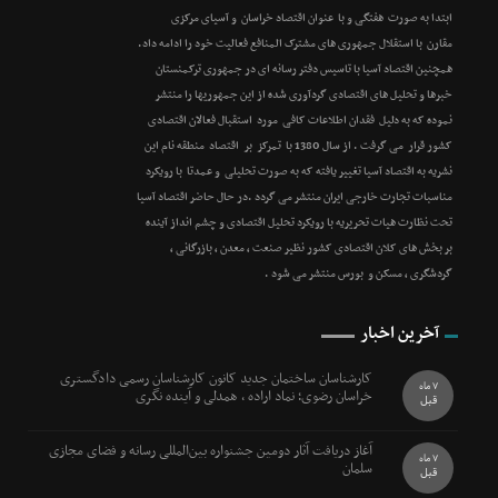
ابتدا به صورت هفتگی و با عنوان اقتصاد خراسان و آسیای مرکزی
مقارن با استقلال جمهوری های مشترک المنافع فعالیت خود را ادامه داد.
همچنین اقتصاد آسیا با تاسیس دفتر رسانه ای در جمهوری ترکمنستان
خبرها و تحلیل های اقتصادی گردآوری شده از این جمهوریها را منتشر
نموده که به دلیل فقدان اطلاعات کافی مورد استقبال فعالان اقتصادی
کشور قرار می گرفت . از سال 1380 با تمرکز بر اقتصاد منطقه نام این
نشریه به اقتصاد آسیا تغییر یافته که به صورت تحلیلی و عمدتا با رویکرد
مناسبات تجارت خارجی ایران منتشر می گردد .در حال حاضر اقتصاد آسیا
تحت نظارت هیات تحریریه با رویکرد تحلیل اقتصادی و چشم انداز آینده
بر بخش های کلان اقتصادی کشور نظیر صنعت ، معدن ، بازرگانی ،
گردشگری ، مسکن و بورس منتشر می شود .
آخرین اخبار
کارشناسان ساختمان جدید کانون کارشناسان رسمی دادگستری
7 ماه
خراسان رضوی؛ نماد اراده ، همدلی و آینده نگری
قبل
آغاز دریافت آثار دومین جشنواره بین‌المللی رسانه و فضای مجازی
7 ماه
سلمان
قبل