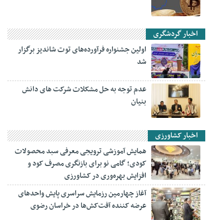
اخبار گردشگری
اولین جشنواره فرآورده‌های توت شاندیز برگزار
شد
عدم توجه به حل مشکلات شرکت های دانش
بنیان
اخبار کشاورزی
همایش آموزشی ترویجی معرفی سبد محصولات
کودی؛ گامی نو برای بازنگری مصرف کود و
افزایش بهره‌وری در کشاورزی
آغاز چهارمین رزمایش سراسری پایش واحدهای
عرضه کننده آفت‌کش‌ها در خراسان رضوی