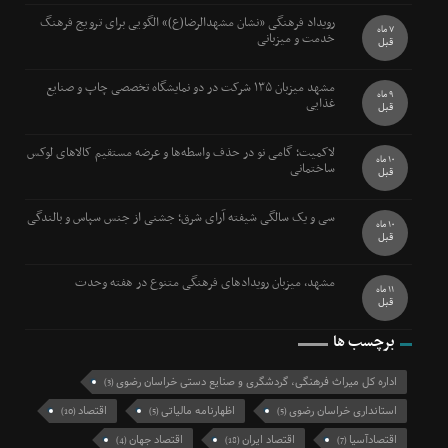
رویداد فرهنگی «نشان مشهدالرضا(ع)» الگویی برای ترویج فرهنگ
7 ماه
خدمت و میزبانی
قبل
مشهد میزبان ۱۳۵ شرکت در دو نمایشگاه تخصصی چاپ و صنایع
9 ماه
غذایی
قبل
لاکمیت؛ گامی نو در حذف واسطه‌ها و عرضه مستقیم کالاهای لوکس
10 ماه
ساختمانی
قبل
سی و یک سالگی شیفته آرای شرق؛ جشنی از جنس سپاس و بالندگی
10 ماه
قبل
مشهد، میزبان رویدادهای فرهنگی متنوع در هفته وحدت
11 ماه
قبل
برچسب ها
اداره کل میراث فرهنگی، گردشگری و صنایع دستی خراسان رضوی
(3)
استانداری خراسان رضوی
اظهارنامه مالیاتی
اقتصاد
(10)
(5)
(5)
اقتصادآسیا
اقتصاد ایران
اقتصاد جهان
(4)
(18)
(7)