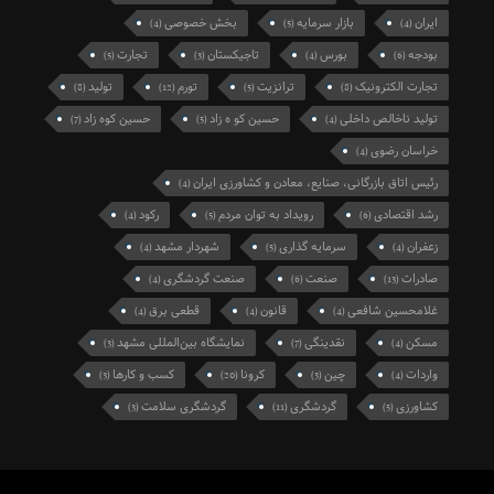
ایران
بازار سرمایه
بخش خصوصی
(4)
(5)
(4)
بودجه
بورس
تاجیکستان
تجارت
(5)
(3)
(4)
(6)
تجارت الکترونیک
ترانزیت
تورم
تولید
(8)
(12)
(5)
(8)
تولید ناخالص داخلی
حسین کو ه زاد
حسین کوه زاد
(7)
(5)
(4)
خراسان رضوی
(4)
رئیس اتاق بازرگانی، صنایع، معادن و کشاورزی ایران
(4)
رشد اقتصادی
رویداد به توان مردم
رکود
(4)
(5)
(6)
زعفران
سرمایه گذاری
شهردار مشهد
(4)
(5)
(4)
صادرات
صنعت
صنعت گردشگری
(4)
(6)
(13)
غلامحسین شافعی
قانون
قطعی برق
(4)
(4)
(4)
مسکن
نقدینگی
نمایشگاه بین‌المللی مشهد
(3)
(7)
(4)
واردات
چین
کرونا
کسب و کارها
(3)
(20)
(3)
(4)
کشاورزی
گردشگری
گردشگری سلامت
(3)
(11)
(5)