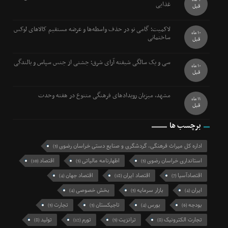
غذایی
قبل
لاکمیت؛ گامی نو در حذف واسطه‌ها و عرضه مستقیم کالاهای لوکس
10 ماه
ساختمانی
قبل
سی و یک سالگی شیفته آرای شرق؛ جشنی از جنس سپاس و بالندگی
10 ماه
قبل
مشهد، میزبان رویدادهای فرهنگی متنوع در هفته وحدت
11 ماه
قبل
برچسب ها
اداره کل میراث فرهنگی، گردشگری و صنایع دستی خراسان رضوی
(3)
استانداری خراسان رضوی
اظهارنامه مالیاتی
اقتصاد
(10)
(5)
(5)
اقتصادآسیا
اقتصاد ایران
اقتصاد جهان
(4)
(18)
(7)
ایران
بازار سرمایه
بخش خصوصی
(4)
(5)
(4)
بودجه
بورس
تاجیکستان
تجارت
(5)
(3)
(4)
(6)
تجارت الکترونیک
ترانزیت
تورم
تولید
(8)
(12)
(5)
(8)