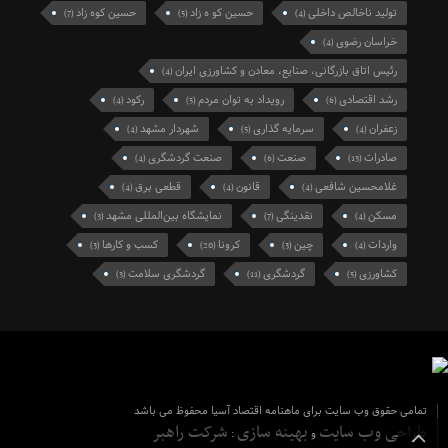
تولید ناخالص داخلی
حسین کو ه زاد
حسین کوه زاد
(7)
(5)
(4)
خراسان رضوی
(4)
رئیس اتاق بازرگانی، صنایع، معادن و کشاورزی ایران
(4)
رشد اقتصادی
رویداد به توان مردم
رکود
(4)
(5)
(6)
زعفران
سرمایه گذاری
شهردار مشهد
(4)
(5)
(4)
صادرات
صنعت
صنعت گردشگری
(4)
(6)
(13)
غلامحسین شافعی
قانون
قطعی برق
(4)
(4)
(4)
مسکن
نقدینگی
نمایشگاه بین‌المللی مشهد
(3)
(7)
(4)
واردات
چین
کرونا
کسب و کارها
(3)
(20)
(3)
(4)
کشاورزی
گردشگری
گردشگری سلامت
(3)
(11)
(5)
تمامی حقوق وب سایت برای ماهنامه اقتصاد آسیا محفوظ می باشد
طراحی وب سایت
بهینه سازی
شرکت راهبر
و
: