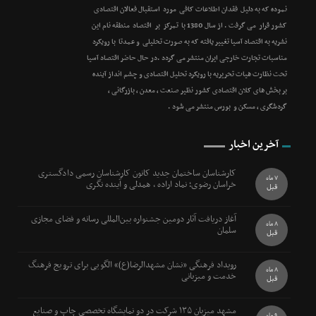
نموده که به دلیل فقدان اطلاعات کافی مورد استقبال فعالان اقتصادی
کشور قرار می گرفت . از سال 1380 با تمرکز بر اقتصاد منطقه نام این
نشریه به اقتصاد آسیا تغییر یافته که به صورت تحلیلی و عمدتا با رویکرد
مناسبات تجارت خارجی ایران منتشر می گردد .در حال حاضر اقتصاد آسیا
تحت نظارت هیات تحریریه با رویکرد تحلیل اقتصادی و چشم انداز آینده
بر بخش های کلان اقتصادی کشور نظیر صنعت ، معدن ، بازرگانی ،
گردشگری ، مسکن و بورس منتشر می شود .
آخرین اخبار
کارشناسان ساختمان جدید کانون کارشناسان رسمی دادگستری
7 ماه
خراسان رضوی؛ نماد اراده ، همدلی و آینده نگری
قبل
آغاز دریافت آثار دومین جشنواره بین‌المللی رسانه و فضای مجازی
8 ماه
سلمان
قبل
رویداد فرهنگی «نشان مشهدالرضا(ع)» الگویی برای ترویج فرهنگ
8 ماه
خدمت و میزبانی
قبل
مشهد میزبان ۱۳۵ شرکت در دو نمایشگاه تخصصی چاپ و صنایع
9 ماه