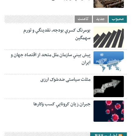
محبوب
جدید
کامنت
بومرنگ کسري بودجه، نقدينگي و تورم
سهمگين
پيش‏ بيني سازمان ملل متحد از اقتصاد جهان و
ايران
مثلث سیاستی ضدشوک ارزی
جبران زيان کرونايي کسب وکارها
اخبار – RSS