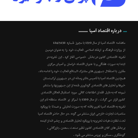
درباره اقتصاد آسیا
ماهنامه اقتصاد آسیا از سال 1372 با مجوز شماره 124/5138
از وزارت فرهنگ و ارشاد اسلامی فعالیت خود را به عنوان دومین
نشریه اقتصادی کشور در بخش خصوصی آغاز کرد . این نشریه در
ابتدا به صورت هفتگی و با عنوان اقتصاد خراسان و آسیای مرکزی
مقارن با استقلال جمهوری های مشترک المنافع فعالیت خود را ادامه داد.
همچنین اقتصاد آسیا با تاسیس دفتر رسانه ای در جمهوری ترکمنستان
خبرها و تحلیل های اقتصادی گردآوری شده از این جمهوریها را منتشر
نموده که به دلیل فقدان اطلاعات کافی مورد استقبال فعالان اقتصادی
کشور قرار می گرفت . از سال 1380 با تمرکز بر اقتصاد منطقه نام این
نشریه به اقتصاد آسیا تغییر یافته که به صورت تحلیلی و عمدتا با رویکرد
مناسبات تجارت خارجی ایران منتشر می گردد .در حال حاضر اقتصاد آسیا
تحت نظارت هیات تحریریه با رویکرد تحلیل اقتصادی و چشم انداز آینده
بر بخش های کلان اقتصادی کشور نظیر صنعت ، معدن ، بازرگانی ،
گردشگری ، مسکن و بورس منتشر می شود .