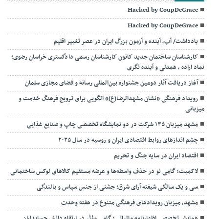
Hacked by CoupDeGrace
Hacked by CoupDeGrace
یادداشت/ آب، آینده و آزمون بزرگ ایران در عصر تغییر اقلیم
کارشناسان ساختمان جدید کانون کارشناسان رسمی دادگستری خراسان رضوی؛
نماد اراده ، همدلی و آینده نگری
آغاز دریافت آثار دومین جشنواره بین‌المللی رسانه و فضای مجازی سلمان
رویداد فرهنگی «نشان مشهدالرضا(ع)» الگویی برای ترویج فرهنگ خدمت و
میزبانی
مشهد میزبان ۱۳۵ شرکت در دو نمایشگاه تخصصی چاپ و صنایع غذایی
چشم اندازهای روابط اقتصادی ایران و روسیه در سال ۲۰۲۵
اقتصاد ایران در سایه جنگ و تحریم
لاکمیت؛ گامی نو در حذف واسطه‌ها و عرضه مستقیم کالاهای لوکس ساختمانی
سی و یک سالگی شیفته آرای شرق؛ جشنی از جنس سپاس و بالندگی
مشهد، میزبان رویدادهای فرهنگی متنوع در هفته وحدت
همایش تخصصی اظهارنامه مالیاتی؛ گامی مؤثر در ارتقاء دانش حسابداران