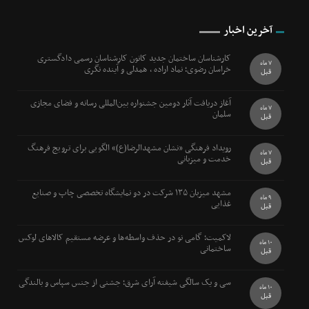
آخرین اخبار
کارشناسان ساختمان جدید کانون کارشناسان رسمی دادگستری
7 ماه
خراسان رضوی؛ نماد اراده ، همدلی و آینده نگری
قبل
آغاز دریافت آثار دومین جشنواره بین‌المللی رسانه و فضای مجازی
7 ماه
سلمان
قبل
رویداد فرهنگی «نشان مشهدالرضا(ع)» الگویی برای ترویج فرهنگ
7 ماه
خدمت و میزبانی
قبل
مشهد میزبان ۱۳۵ شرکت در دو نمایشگاه تخصصی چاپ و صنایع
9 ماه
غذایی
قبل
لاکمیت؛ گامی نو در حذف واسطه‌ها و عرضه مستقیم کالاهای لوکس
10 ماه
ساختمانی
قبل
سی و یک سالگی شیفته آرای شرق؛ جشنی از جنس سپاس و بالندگی
10 ماه
قبل