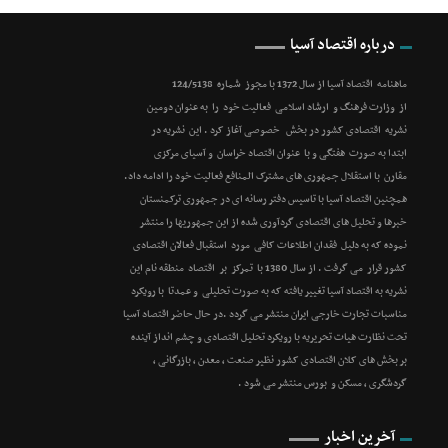
درباره اقتصاد آسیا
ماهنامه اقتصاد آسیا از سال 1372 با مجوز شماره 124/5138
از وزارت فرهنگ و ارشاد اسلامی فعالیت خود را به عنوان دومین
نشریه اقتصادی کشور در بخش خصوصی آغاز کرد . این نشریه در
ابتدا به صورت هفتگی و با عنوان اقتصاد خراسان و آسیای مرکزی
مقارن با استقلال جمهوری های مشترک المنافع فعالیت خود را ادامه داد.
همچنین اقتصاد آسیا با تاسیس دفتر رسانه ای در جمهوری ترکمنستان
خبرها و تحلیل های اقتصادی گردآوری شده از این جمهوریها را منتشر
نموده که به دلیل فقدان اطلاعات کافی مورد استقبال فعالان اقتصادی
کشور قرار می گرفت . از سال 1380 با تمرکز بر اقتصاد منطقه نام این
نشریه به اقتصاد آسیا تغییر یافته که به صورت تحلیلی و عمدتا با رویکرد
مناسبات تجارت خارجی ایران منتشر می گردد .در حال حاضر اقتصاد آسیا
تحت نظارت هیات تحریریه با رویکرد تحلیل اقتصادی و چشم انداز آینده
بر بخش های کلان اقتصادی کشور نظیر صنعت ، معدن ، بازرگانی ،
گردشگری ، مسکن و بورس منتشر می شود .
آخرین اخبار