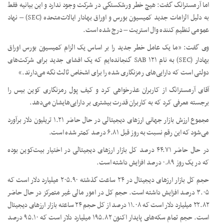
اما آرمسترانگ گفت: هیچ خطر ورشکستگی در شرکت وجود ندارد و این بیانیه فقط
به دلیل الزامات جدید کمیسیون بورس و اوراق بهادار ایالات‌متحده (SEC) – نهاد
عمومی تنظیم کننده وال استریت – درج شده است.
وی گفت: «ما یک عامل خطر جدید را بر اساس یک الزام کمیسیون بورس اوراق
بهادار (SEC) به نام SAB ۱۲۱ گنجانده‌ایم که یک افشای جدید برای شرکت‌های
دولتی است که دارایی‌های رمزنگاری شده را برای اشخاص ثالث نگه می‌دارند.»
آقای آرمسترانگ از کاربران عذرخواهی کرد و کیف پول رمزنگاری کوین بیس را
برجسته معرفی کرد که به کاربران قدرت بیشتری بر دارایی‌هایشان می‌دهد.
مجموع ارزش بازار جهانی ارزهای دیجیتالی در حال حاضر ۱.۲۱ تریلیون دلار برآورد
می‌شود که این رقم نسبت به روز قبل ۶.۸۱ درصد کمتر شده است.
در حال حاضر ۴۴.۷۱ درصد کل بازار ارزهای دیجیتالی در اختیار بیت‌کوین بوده
که در یک روز ۰.۸۹ درصد افزایش داشته است.
حجم کل بازار ارزهای دیجیتال در ۲۴ ساعت گذشته ۲۰۵.۹۰ میلیارد دلار است که
۳.۰۵ درصد افزایش داشته است. حجم کل در امور مالی غیر متمرکز در حال حاضر
۲۲.۸۲ میلیارد دلار است که ۱۱.۰۸ درصد از کل حجم ۲۴ ساعته بازار ارزهای دیجیتال
است. حجم تمام سکه‌های پایدار اکنون ۱۹۵.۸۲ میلیارد دلار است که ۹۵.۱۰ درصد