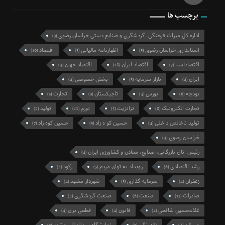
برچسب ها
اداره کل میراث فرهنگی، گردشگری و صنایع دستی خراسان رضوی
(3)
استانداری خراسان رضوی
اظهارنامه مالیاتی
اقتصاد
(10)
(5)
(5)
اقتصادآسیا
اقتصاد ایران
اقتصاد جهان
(4)
(18)
(7)
ایران
بازار سرمایه
بخش خصوصی
(4)
(5)
(4)
بودجه
بورس
تاجیکستان
تجارت
(5)
(3)
(4)
(6)
تجارت الکترونیک
ترانزیت
تورم
تولید
(8)
(12)
(5)
(8)
تولید ناخالص داخلی
حسین کو ه زاد
حسین کوه زاد
(7)
(5)
(4)
خراسان رضوی
(4)
رئیس اتاق بازرگانی، صنایع، معادن و کشاورزی ایران
(4)
رشد اقتصادی
رویداد به توان مردم
رکود
(4)
(5)
(6)
زعفران
سرمایه گذاری
شهردار مشهد
(4)
(5)
(4)
صادرات
صنعت
صنعت گردشگری
(4)
(6)
(13)
غلامحسین شافعی
قانون
قطعی برق
(4)
(4)
(4)