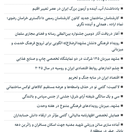
یادداشت/ آب، آینده و آزمون بزرگ ایران در عصر تغییر اقلیم
کارشناسان ساختمان جدید کانون کارشناسان رسمی دادگستری خراسان رضوی؛
نماد اراده ، همدلی و آینده نگری
آغاز دریافت آثار دومین جشنواره بین‌المللی رسانه و فضای مجازی سلمان
رویداد فرهنگی «نشان مشهدالرضا(ع)» الگویی برای ترویج فرهنگ خدمت و
میزبانی
مشهد میزبان ۱۳۵ شرکت در دو نمایشگاه تخصصی چاپ و صنایع غذایی
چشم اندازهای روابط اقتصادی ایران و روسیه در سال ۲۰۲۵
اقتصاد ایران در سایه جنگ و تحریم
لاکمیت؛ گامی نو در حذف واسطه‌ها و عرضه مستقیم کالاهای لوکس ساختمانی
سی و یک سالگی شیفته آرای شرق؛ جشنی از جنس سپاس و بالندگی
مشهد، میزبان رویدادهای فرهنگی متنوع در هفته وحدت
همایش تخصصی اظهارنامه مالیاتی؛ گامی مؤثر در ارتقاء دانش حسابداران
آماده سازی سالن ورزشی شهید مغنیه جهت اسکان مسافران و زائرین دهه
پایانی صفر در منطقه ۸