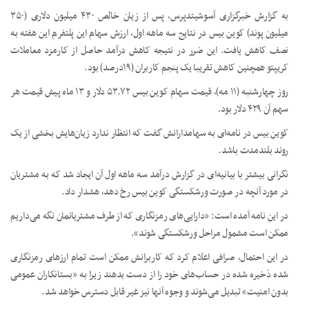
به گزارش خبرگزاری آسوشیتدپرس، پس از زیان خالص ۴۳۰ میلیون دلاری (۳۵۰
میلیون پوند) کوین بیس در نتایج سه ماهه اول، ارزش سهام این پلتفرم این هفته به
نصف کاهش یافت. این ضرر در نتیجه کاهش درآمد حاصل از کارمزد معاملات
کریپتو همچنین کاهش تقریبا یک پنجم کاربران (۱۹درصد) بود.
روز چهارشنبه (۱۱ مه)، قیمت سهام کوین بیس ۵۳.۷۲ دلار و ۱۳ ماه پیش قیمت هر
سهم آن ۴۲۹ دلار بود.
کوین بیس در نامه‌ای به سهامدارانش گفت که انتظار ندارد زیان‌هایش بخشی از یک
روند بلندمدت باشد.
نگرانی بیشتر با بیانیه‌ای در گزارش درآمد سه ماهه اول آن ایجاد شد که به مشتریان
در مورد آنچه در صورت ورشکستگی کوین بیس رخ دهد، هشدار داد.
در این نامه آمده است: «دارایی‌های رمزنگاری که از طرف مشتریانمان نگه می‌داریم
ممکن است مشمول مراحل ورشکستگی شوند».
در این احتمال، صرافی اعلام کرد که کاربرانش ممکن است تمام ارزهای رمزنگاری
شده ذخیره شده در حساب‌های خود را از دست بدهند زیرا به «بستانکاران عمومی
بدون امنیت» تبدیل می‌شوند و وجوه آنها نیز غیر قابل دسترس خواهد شد.