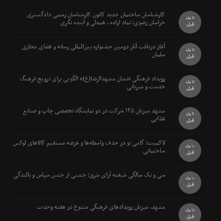
کارشناسان ساختمان جدید کانون کارشناسان رسمی دادگستری
7 ماه
خراسان رضوی؛ نماد اراده ، همدلی و آینده نگری
قبل
آغاز دریافت آثار دومین جشنواره بین‌المللی رسانه و فضای مجازی
7 ماه
سلمان
قبل
رویداد فرهنگی «نشان مشهدالرضا(ع)» الگویی برای ترویج فرهنگ
7 ماه
خدمت و میزبانی
قبل
مشهد میزبان ۱۳۵ شرکت در دو نمایشگاه تخصصی چاپ و صنایع
9 ماه
غذایی
قبل
لاکمیت؛ گامی نو در حذف واسطه‌ها و عرضه مستقیم کالاهای لوکس
10 ماه
ساختمانی
قبل
سی و یک سالگی شیفته آرای شرق؛ جشنی از جنس سپاس و بالندگی
10 ماه
قبل
مشهد، میزبان رویدادهای فرهنگی متنوع در هفته وحدت
11 ماه
قبل