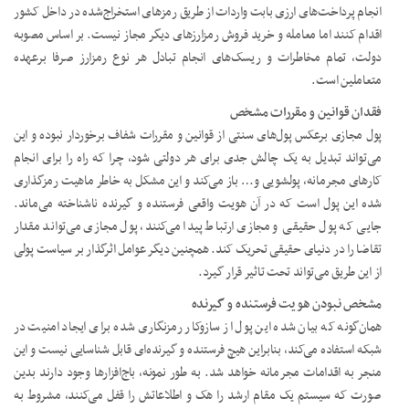
انجام پرداخت‌های ارزی بابت واردات از طریق رمزهای استخراج‌شده در داخل کشور
اقدام کنند اما معامله و خرید فروش رمزارزهای دیگر مجاز نیست. بر اساس مصوبه
دولت، تمام مخاطرات و ریسک‌های انجام تبادل هر نوع رمزارز صرفا برعهده
متعاملین است.
فقدان قوانین و مقررات مشخص
پول مجازی برعکس پول‌های سنتی از قوانین و مقررات شفاف برخوردار نبوده و این
می‌تواند تبدیل به یک چالش جدی برای هر دولتی شود، چرا که راه را برای انجام
کارهای مجرمانه، پولشویی و… باز می‌کند و این مشکل به خاطر ماهیت رمزگذاری
شده این پول است که در آن هویت واقعی فرستنده و گیرنده ناشناخته می‌ماند.
جایی که پول حقیقی و مجازی ارتباط پیدا می‌کنند، پول مجازی می‌تواند مقدار
تقاضا را در دنیای حقیقی تحریک کند. همچنین دیگر عوامل اثرگذار بر سیاست پولی
از این طریق می‌تواند تحت تاثیر قرار گیرد.
مشخص نبودن هویت فرستنده و گیرنده
همان‌گونه که بیان شده این پول از سازوکار رمزنگاری شده برای ایجاد امنیت در
شبکه استفاده می‌کند، بنابراین هیچ فرستنده و گیرنده‌ای قابل شناسایی نیست و این
منجر به اقدامات مجرمانه خواهد شد. به طور نمونه، باج‌افزارها وجود دارند بدین
صورت که سیستم یک مقام ارشد را هک و اطلاعاتش را قفل می‌کنند، مشروط به