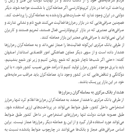
مردم سرمایه‌های خود را از دست دادند و در نهایت دولت این ضرر و زیان را
پرداخت کرد اما در بازار کریپتوکارنسی اگر معامله‌گران با شکست مواجه شوند دیگر
دولتی در ایران وجود ندارد که خسارت‌های واردشده به معامله‌گران را پرداخت کند.
همچنین صرافی‌هایی که در بازار رمزارزها فعالیت می‌کنند هیچ نام و نشانی ندارند و
صرافی‌های معتبری که در بازار کریپتوکارنسی فعال هستند، تحریم هستند و کاربران
ایرانی نمی‌توانند با صرافی‌های معتبر این بازار معامله کنند.
از طرفی بانک مرکزی این‌گونه فعالیت‌ها را مجاز نمی‌داند و به معامله‌گران رمزارزها
هشدار داده است و از سوی دیگر معاون هماهنگی امور اقتصادی استاندار اصفهان
گفته: «حتی اگر شب‌ها ناچار شویم که شمع روشن کنیم و زیر نور شمع بنشینیم،
باید با برق موجود کشور رمزارز تولید کنیم تا درآمد خوبی نصیب کشور شود.» با این
دوگانگی و تناقض‌هایی که در کشور وجود دارد معامله‌گران باید مراقب سرمایه‌های
خود در این بازار پرریسک باشند.
هشدار بانک مرکزی به معامله‌گران رمزارزها
از طرفی بانک مرکزی با هشدار مجدد به معامله‌گران رمزارزها اعلام کرد تنها رمزارز
استخراجی داخل کشور، طبق ضوابط می‌تواند در پرداخت‌های ارزی استفاده شود.
طبق مصوبه هیات دولت تنها رمزارزهای استخراجی در داخل کشور طبق ضوابط
می‌تواند مورد استفاده قرار گیرد و از این رو معامله دیگر رمزارزها مجاز نیست. براین
اساس صرافی‌های مجاز و بانک‌ها می‌توانند در چارچوب ضوابط یادشده نسبت به