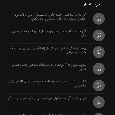
آخرین اخبار
کارشناسان ساختمان جدید کانون کارشناسان رسمی دادگستری
7 ماه
خراسان رضوی؛ نماد اراده ، همدلی و آینده نگری
قبل
آغاز دریافت آثار دومین جشنواره بین‌المللی رسانه و فضای مجازی
7 ماه
سلمان
قبل
رویداد فرهنگی «نشان مشهدالرضا(ع)» الگویی برای ترویج فرهنگ
8 ماه
خدمت و میزبانی
قبل
مشهد میزبان ۱۳۵ شرکت در دو نمایشگاه تخصصی چاپ و صنایع
9 ماه
غذایی
قبل
لاکمیت؛ گامی نو در حذف واسطه‌ها و عرضه مستقیم کالاهای لوکس
10 ماه
ساختمانی
قبل
سی و یک سالگی شیفته آرای شرق؛ جشنی از جنس سپاس و بالندگی
10 ماه
قبل