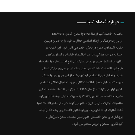
درباره اقتصاد آسیا
ماهنامه اقتصاد آسیا از سال 1372 با مجوز شماره 124/5138
از وزارت فرهنگ و ارشاد اسلامی فعالیت خود را به عنوان دومین
نشریه اقتصادی کشور در بخش خصوصی آغاز کرد . این نشریه در
ابتدا به صورت هفتگی و با عنوان اقتصاد خراسان و آسیای مرکزی
مقارن با استقلال جمهوری های مشترک المنافع فعالیت خود را ادامه داد.
همچنین اقتصاد آسیا با تاسیس دفتر رسانه ای در جمهوری ترکمنستان
خبرها و تحلیل های اقتصادی گردآوری شده از این جمهوریها را منتشر
نموده که به دلیل فقدان اطلاعات کافی مورد استقبال فعالان اقتصادی
کشور قرار می گرفت . از سال 1380 با تمرکز بر اقتصاد منطقه نام این
نشریه به اقتصاد آسیا تغییر یافته که به صورت تحلیلی و عمدتا با رویکرد
مناسبات تجارت خارجی ایران منتشر می گردد .در حال حاضر اقتصاد آسیا
تحت نظارت هیات تحریریه با رویکرد تحلیل اقتصادی و چشم انداز آینده
بر بخش های کلان اقتصادی کشور نظیر صنعت ، معدن ، بازرگانی ،
گردشگری ، مسکن و بورس منتشر می شود .