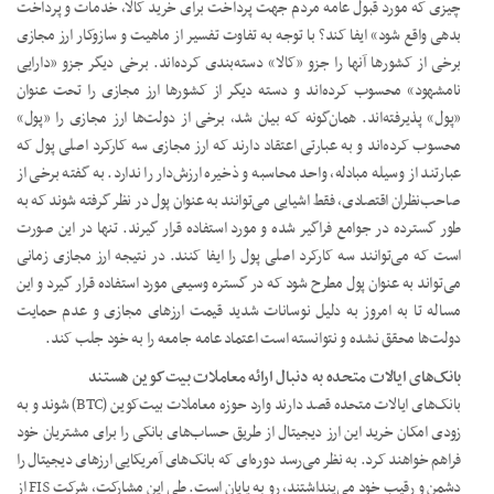
چیزی که مورد قبول عامه مردم جهت پرداخت برای خرید کالا، خدمات و پرداخت
بدهی واقع شود» ایفا کند؟ با توجه به تفاوت تفسیر از ماهیت و سازوکار ارز مجازی
برخی از کشورها آنها را جزو «کالا» دسته‌بندی کرده‌اند. برخی دیگر جزو «دارایی
نامشهود» محسوب کرده‌اند و دسته دیگر از کشورها ارز مجازی را تحت عنوان
«پول» پذیرفته‌اند. همان‌گونه که بیان شد، برخی از دولت‌ها ارز مجازی را «پول»
محسوب کرده‌اند و به عبارتی اعتقاد دارند که ارز مجازی سه کارکرد اصلی پول که
عبارتند از وسیله مبادله، واحد محاسبه و ذخیره ارزش‌دار را ندارد. به گفته برخی از
صاحب‌نظران اقتصادی، فقط اشیایی می‌توانند به عنوان پول در نظر گرفته شوند که به
طور گسترده در جوامع فراگیر شده و مورد استفاده قرار گیرند. تنها در این صورت
است که می‌توانند سه کارکرد اصلی پول را ایفا کنند. در نتیجه ارز مجازی زمانی
می‌تواند به عنوان پول مطرح شود که در گستره وسیعی مورد استفاده قرار گیرد و این
مساله تا به امروز به دلیل نوسانات شدید قیمت ارزهای مجازی و عدم حمایت
دولت‌ها محقق نشده و نتوانسته است اعتماد عامه جامعه را به خود جلب کند.
بانک‌های ایالات متحده به دنبال ارائه معاملات بیت‌کوین هستند
بانک‌های ایالات متحده قصد دارند وارد حوزه معاملات بیت‌کوین (BTC) شوند و به
زودی امکان خرید این ارز دیجیتال از طریق حساب‌های بانکی را برای مشتریان خود
فراهم خواهند کرد. به نظر می‌رسد دوره‌ای که بانک‌های آمریکایی ارزهای دیجیتال را
دشمن و رقیب خود می‌پنداشتند، رو به پایان است. طی این مشارکت، شرکت FIS از