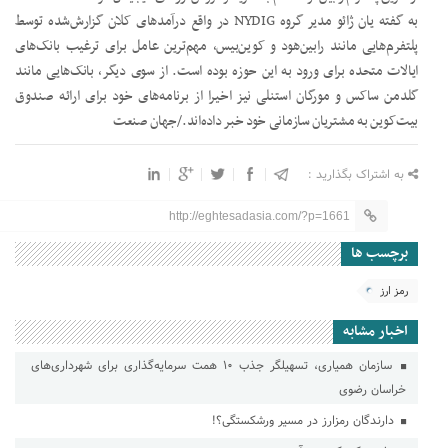
به گفته یان ژائو مدیر گروه NYDIG در واقع درآمدهای کلان گزارش‌شده توسط
پلتفرم‌هایی مانند رابین‌هود و کوین‌بیس، مهم‌ترین عامل برای ترغیب بانک‌های
ایالات متحده برای ورود به این حوزه بوده است. از سوی دیگر، بانک‌هایی مانند
گلدمن ساکس و مورگان استنلی نیز اخیرا از برنامه‌های خود برای ارائه صندوق
بیت‌کوین به مشتریان سازمانی خود خبر داده‌اند./جهان صنعت
به اشتراک بگذارید :
http://eghtesadasia.com/?p=1661
برچسب ها
رمز ارز
اخبار مشابه
سازمان همیاری، تسهیلگر جذب ۱۰ همت سرمایه‌گذاری برای شهرداری‌های
خراسان رضوی
دارندگان رمزارز در مسیر ورشکستگی؟!