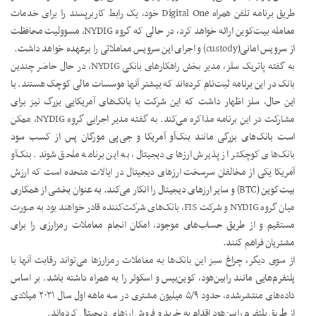
طریق برنامه تلفن همراه Digital One خود، یک رابط کاربرپسند را برای خدمات
معامله بیت‌کوین ارائه خواهد کرد، در حالی که گروه NYDIG، مسوولیت محافظت
از سرویس امانی(custody) و اجرای این سرویس معاملاتی را برعهده خواهد داشت.
به گفته پاتریک سلز، مدیر بخش راهکارهای بانکی NYDIG، در حال حاضر چندین
بانک در این برنامه ثبت‌نام کرده‌اند که بیشتر آنها موسسات مالی کوچک هستند. با
این حال، سلز اظهار داشت که این شرکت با بانک‌های آمریکایی بزرگ نیز برای
مشارکت در این برنامه مذاکره می‌کند. به گفته مدیر اجرایی گروه NYDIG، ممکن
است بانک‌های بزرگی مانند بنک‌آو آمریکا و جی‌پی مورگان پس از کسب سود
بانک‌های کوچکتر از پذیرش ارزهای دیجیتال، به این برنامه ملحق شوند. بنک‌آو
آمریکا یکی از مخالفان سرسخت ارزهای دیجیتال در ایالات متحده است که ارزش
بیت‌کوین (BTC) و سایر ارزهای دیجیتال را انکار می‌کند. به عنوان بخشی از همکاری
میان گروه NYDIG و شرکت FIS، بانک‌های شرکت‌کننده قادر خواهند بود به صورت
مستقیم و از طریق حساب‌های موجود، امکان انجام معاملات رمزارزی را برای
مشتریان فراهم کنند.
از سوی دیگر، چراغ سبز این بانک‌ها به معاملات رمزارزها می‌تواند رقابت آنها با
پلتفرم‌هایی مانند رابین‌هود، کوین‌بیس و اسکوئر را به همراه داشته باشد. بر اساس
داده‌های منتشرشده، حدود ۵/۹ میلیون مشتری در سه ماهه اول سال ۲۰۲۱ میلادی
از طریق پلتفرم رابین‌هود اقدام به خرید و فروش ارزهای دیجیتال کرده‌اند.