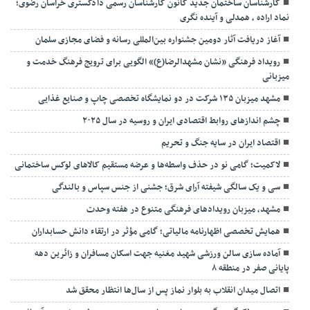
کارشناسان ساختمان جدید کانون کارشناسان رسمی دادگستری خراسان رضوی؛
نماد اراده ، همدلی و آینده نگری
آغاز دریافت آثار دومین جشنواره بین‌المللی رسانه و فضای مجازی سلمان
رویداد فرهنگی «نشان مشهدالرضا(ع)» الگویی برای ترویج فرهنگ خدمت و
میزبانی
مشهد میزبان ۱۳۵ شرکت در دو نمایشگاه تخصصی چاپ و صنایع غذایی
چشم اندازهای روابط اقتصادی ایران و روسیه در سال ۲۰۲۵
اقتصاد ایران در سایه جنگ و تحریم
لاکمیت؛ گامی نو در حذف واسطه‌ها و عرضه مستقیم کالاهای لوکس ساختمانی
سی و یک سالگی شیفته آرای شرق؛ جشنی از جنس سپاس و بالندگی
مشهد، میزبان رویدادهای فرهنگی متنوع در هفته وحدت
همایش تخصصی اظهارنامه مالیاتی؛ گامی مؤثر در ارتقاء دانش حسابداران
آماده سازی سالن ورزشی شهید مغنیه جهت اسکان مسافران و زائرین دهه
پایانی صفر در منطقه ۸
اتصال میدان انقلاب به بلوار نماز پس از سال‌ها انتظار محقق شد