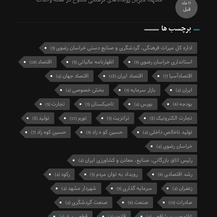
مشهد، میزبان رویدادهای فرهنگی متنوع در هفته وحدت
11 ماه
قبل
برچسب ها
اداره کل میراث فرهنگی، گردشگری و صنایع دستی خراسان رضوی
(3)
استانداری خراسان رضوی
اظهارنامه مالیاتی
اقتصاد
(10)
(5)
(5)
اقتصادآسیا
اقتصاد ایران
اقتصاد جهان
(4)
(18)
(7)
ایران
بازار سرمایه
بخش خصوصی
(4)
(5)
(4)
بودجه
بورس
تاجیکستان
تجارت
(5)
(3)
(4)
(6)
تجارت الکترونیک
ترانزیت
تورم
تولید
(8)
(12)
(5)
(8)
تولید ناخالص داخلی
حسین کو ه زاد
حسین کوه زاد
(7)
(5)
(4)
خراسان رضوی
(4)
رئیس اتاق بازرگانی، صنایع، معادن و کشاورزی ایران
(4)
رشد اقتصادی
رویداد به توان مردم
رکود
(4)
(5)
(6)
زعفران
سرمایه گذاری
شهردار مشهد
(4)
(5)
(4)
صادرات
صنعت
صنعت گردشگری
(4)
(6)
(13)
غلامحسین شافعی
قانون
قطعی برق