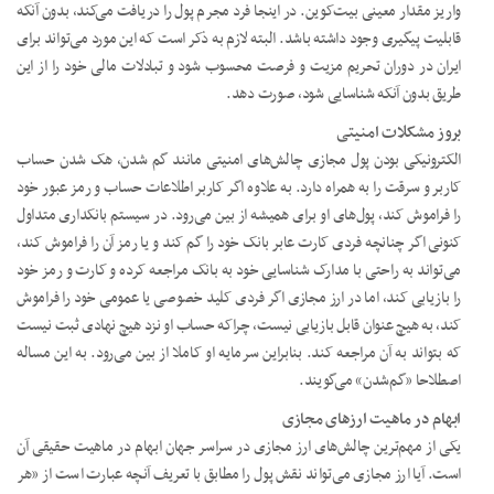
واریز مقدار معینی بیت‌کوین. در اینجا فرد مجرم پول را دریافت می‌کند، بدون آنکه
قابلیت پیگیری وجود داشته باشد. البته لازم به ذکر است که این مورد می‌تواند برای
ایران در دوران تحریم مزیت و فرصت محسوب شود و تبادلات مالی خود را از این
طریق بدون آنکه شناسایی شود، صورت دهد.
بروز مشکلات امنیتی
الکترونیکی بودن پول مجازی چالش‌های امنیتی مانند گم شدن، هک شدن حساب
کاربر و سرقت را به همراه دارد. به علاوه اگر کاربر اطلاعات حساب و رمز عبور خود
را فراموش کند، پول‌های او برای همیشه از بین می‌رود. در سیستم بانکداری متداول
کنونی اگر چنانچه فردی کارت عابر بانک خود را گم کند و یا رمز آن را فراموش کند،
می‌تواند به راحتی با مدارک شناسایی خود به بانک مراجعه کرده و کارت و رمز خود
را بازیابی کند، اما در ارز مجازی اگر فردی کلید خصوصی یا عمومی خود را فراموش
کند، به هیچ عنوان قابل بازیابی نیست، چراکه حساب او نزد هیچ نهادی ثبت نیست
که بتواند به آن مراجعه کند. بنابراین سرمایه او کاملا از بین می‌رود. به این مساله
اصطلاحا «گم‌شدن» می‌گویند.
ابهام در ماهیت ارزهای مجازی
یکی از مهم‌ترین چالش‌های ارز مجازی در سراسر جهان ابهام در ماهیت حقیقی آن
است. آیا ارز مجازی می‌تواند نقش پول را مطابق با تعریف آنچه عبارت است از «هر