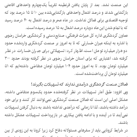
این صنعت نشد. بعد از پایان یافتن قرنطینه تقریباً یک‌چهارم واحدهای اقامتی
بازگشایی شدند و درصد اشغال واحدهای بازگشایی‌شده بین ۱۰ تا ۱۵ درصد بود که
توجیه اقتصادی برای فعالان نداشت. در ماه محرم درصد اشغال به ۴۰ درصد رسید
که با تمام شدن این ماه دوباره درصد اشغال به ۱۵ درصد رسیده است.
معاون گردشگری اداره کل میراث فرهنگی، صنایع‌دستی و گردشگری خراسان رضوی
با اشاره به اینکه میزان خسارتی که تا به امروز بر صنعت گردشگری واردشده حدود
دو هزار میلیارد تومان است، اظهار کرد: تسهیلاتی برای جبران خسارات در نظر
گرفته شد، اعتباری که برای استان خراسان رضوی در نظر گرفته بودند حدود ۳۰۰
میلیارد تومان بوده. تا به امروز حدود ۱۰۴ میلیارد تومان متقاضی داشته‌ایم که ۵۱
میلیارد تومان آن پرداخت‌شده است.
فعالان صنعت گردشگری درآمدی ندارند که تسهیلات بگیرند!
وی افزود: طبق آمار تسهیلات در نظر گرفته‌شده حدود یک‌سوم متقاضی داشته،
مشکل اصلی این است که فعالان صنعت گردشگری نمی‌توانند کار کنند و برای خود
درآمد داشته باشند، لذا تا زمانی که درآمدی نداشته باشند به دنبال گرفتن تسهیلات
نمی‌آیند تا در آینده و با ادامه یافتن بیکاری در بازپرداخت تسهیلات مشکل داشته
باشند.
در شرایط کرونایی باید از سفرهای مسئولانه دفاع کرد زیرا کرونا به این زودی از بین