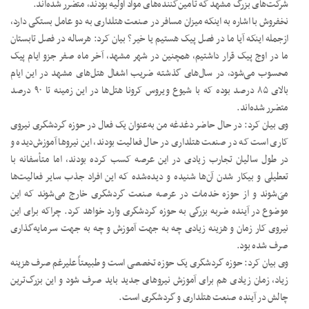
شرکت‌های بزرگ مشهد که تأمین‌کننده‌های مواد اولیه بودند، متضرر شده‌اند.
نخفروش با اشاره به اینکه میزان مسافر در صنعت هتلداری به دو عامل بستگی دارد،
ازجمله اینکه آیا ما در فصل پیک هستیم یا خیر؟ بیان کرد: هرساله در فصل تابستان
ما در اوج پیک قرار داشتیم، همچنین در شهر مشهد، آخر ماه صفر جزو ایام پیک
محسوب می‌شود، در سال‌های گذشته ضریب اشغال هتل‌های مشهد در این ایام
بالای ۸۵ درصد بوده که با شیوع ویروس کرونا هتل‌ها در این زمینه تا ۹۰ درصد
متضرر شده‌اند.
وی بیان کرد: در حال حاضر دغدغه من به‌عنوان یک فعال در حوزه گردشگری نیروی
کاری است که در صنعت هتلداری در حال فعالیت بودند، این نیروها آموزش‌دیده و
در طول سالیان تجارب زیادی در این عرصه کسب کرده بودند، اما متأسفانه با
تعطیلی و بیکار شدن آن‌ها شنیده و دیده‌شده که این افراد جذب سایر فعالیت‌ها
می‌َشوند و از حوزه خدمات در عرصه صنعت گردشگری خارج می‌شوند که این
موضوع در آینده ضربه بزرگی به حوزه گردشگری وارد خواهد کرد. چراکه برای این
نیروی کار زمان و هزینه زیادی چه به جهت آموزش و چه به جهت سرمایه‌گذاری
صرف شده بود.
وی بیان کرد: حوزه گردشگری یک حوزه تخصصی است و طبیعتاً علیرغم صرف هزینه
زیاد، زمان زیادی هم برای آموزش نیروهای جدید باید صرف شود و این بزرگ‌ترین
چالش در آینده صنعت هتلداری و گردشگری است.