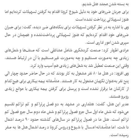
به بسته شدن مجدد هتل شدیم.
برای جربان ضررهای خود به دلیل شیوع کرونا اقدام به گرفتن تسهیلات کرده‌ایم اما
هنوز تسهیلاتی پرداخت نشده است
وی با اشاره به در نظر گرفتن تسهیلات برای بنگاه‌های ضرر دیده، گفت: برای جبران
ضررهای خود اقدام کرده‌ایم که هنوز تسهیلاتی پرداخت‌نشده و همچنان در حال
سپری شدن امور اداری است.
مرادی اظهار کرد: صنعت گردشگری شامل مشاغلی است که صنف‌ها و شغل‌های
زیادی چه به‌صورت مستقیم و چه به‌صورت غیرمستقیم با آن در ارتباط هستند،
وقتی این صنعت تعطیل شد به شغل‌های زیادی هم آسیب وارد کرد.
وی افزود: در هتل ما ۸۰ نفر مشغول به کار بودند که در حال حاضر حدود چهار الی
پنج نفر به‌عنوان نگهبان مشغول به کار هستند. متأسفانه بیمه بیکاری برای هیچ‌کدام
از کارکنان ما برقرار نشده است و پرسنل برای گرفتن بیمه بیکاری با موانع زیادی
روبرو هستند.
مدیر این هتل، گفت: هتلداری در مشهد به دو فصل پرتراکم و کم تراکم تقسیم
می‌شود که شش ماه اول سال جزو فصول پرتراکم و شش ماه دوم سال جزو فصول کم
تراکم است. هتل ما در فصول پرتراکم در سال‌های گذشته حدود ۹۰ درصد اشغال
داشت، اما متأسفانه امسال با شیوع ویروس کرونا درصد اشغال هتل‌ها به صفر
رسیده است.