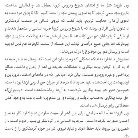
وی افزود: هتل ما از ابتدای شیوع ویروس کرونا تعطیل شد و فعالیتی نداشت،
بااین‌وجود سعی کردیم تا به نحوی پرسنل خود را حفظ کنیم، لذا تا پایان مردادماه به
نحوی آن‌ها را حمایت کردیم. باید گفت که نیروی انسانی در صنعت گردشگری
به‌عنوان اولین افرادی بودند که با شیوع ویروس کرونا ضربه اساسی را متحمل شدند و
از طرفی کارفرمایان هم نمی‌توانستند تا بیش از شش ماه به پرداخت حقوق و مزایا
بپردازند، اما وقتی منبع درآمدی نباشد این مسئله از سمت کارفرما هم قابل توجیه
است و پرسنل هم این موضوع را درک می‌کنند.
نخفروش با اشاره به اینکه مشکلی که وجود دارد این است که پرسنل ما با مراجعه به
اداره کار و گرفتن بیمه بیکاری با مشکلات عدیده‌ای اعم از زمان پرداخت، مبالغ
پرداختی و غیره روبه‌رو هستند، بیان کرد: مبالغی که در ماه‌های اسفند، فروردین و
اردیبهشت پرداخت‌شده تنها حدود ۵۵ درصد از میزان حق قانونی آن‌ها بوده است،
همچنین هنوز هم بیمه بیکاری خردادماه به آن‌ها پرداخت‌نشده است. درصورتی‌که
حق بیمه بیکاری به‌حساب دولت واریزشده و این عدم پرداخت باعث به وجود آمدن
معضلاتی برای پرسنل شده است.
وی افزود: متأسفانه حمایتی برای این قشر از سمت سازمان‌ها و اداره کار به نحو
احسن صورت نگرفته است. سرمایه انسانی در گردشگری بسیار مهم است، از
همین‌رو این نیروها باید حفظ شوند و نباید نیروی کار در حوزه گردشگری را از دست
داد.