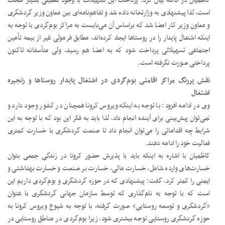
کاظمیان در ادامه بیان کرد: پرداخت این تسهیلات با وجود تعطیلی بسیار سخت
است، لذا پیشنهادی به وزارتخانه داده شد و تفاهم‌نامه‌ای بین معاون وزیر گردشگری
و معاون وزیر کار امضا شد که براساس آن می‌بایست به مراکز بوم‌گردی با توجه به
اینکه اشتغال پایدار را در روستاها ایجاد کرده‌اند، مطابق فرمولی غیر از بیمه تأمین
اجتماعی تسهیلاتی پرداخت شود که به امضا هم رسید، ولی متأسفانه تاکنون
پرداختی صورت نگرفته است.
نقش پررنگ مراکز اقامتی بوم‌گردی در اشتغال پایدار روستاها و زنجیره
اشتغال
وی در ادامه افزود: با توجه به اینکه ویروس کرونا همچنان در کشور وجود دارد و
نمی‌توان پیش‌بینی برای آینده انجام داد، لذا باید به فکر این بود که با توجه به این
شرایط چه اقداماتی را می‌توان انجام داد تا صنعت گردشگری با خسارت کمتری
فعالیت خود را ادامه دهند.
کاظمیان با اشاره به اینکه باید با پذیرش حضور کرونا در زندگی جمعی بتوان
خسارت‌های وارده شامل، خسارت مالی، خسارت بر صنعت و خسارت بهداشتی و
ایمنی را کمتر کرد، گفت: پیشنهادی که در حوزه گردشگری و بوم‌گردی داریم این
است که با توجه به نام‌گذاری که توسط سازمان جهانی گردشگری با عنوان
«گردشگری و توسعه روستایی» صورت گرفته، با توجه به شیوع ویروس کرونا به
حوزه گردشگری روستایی توجه بیشتری شود، زیرا بوم‌گردی در مناطق روستایی در