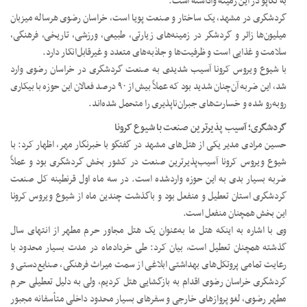
به تکاپو در این زمینه واداشته است.
گردشگری در مشهد، یک ساختار و صنعت پویا است، خراسان رضوی هرساله میزبان
میلیون‌ها زائر و گردشگر در زمینه‌های زیارتی، طبیعی، ورزشی، تاریخی، فرهنگی،
سلامت و غذایی است و ظرفیت‌ها و جاذبه‌های متعدد و غیرقابل‌انکار دارد.
با شیوع ویروس کرونا آسیب شدیدی به صنعت گردشگری در خراسان رضوی وارد
شد، این ضربه آن‌چنان شدید بود که عملاً بیش از ۹۰ درصد فعالان این حوزه با بیکاری
روبه‌رو شده و خسارت‌های جبران‌ناپذیری را متحمل شده‌اند.
گردشگری؛ آسیب پذیرترین صنعت با شیوع کرونا
حسین مرادی مدیر یکی از هتل‌های مشهد در گفتگو با خبرنگار مهر، اظهار کرد: با
شیوع ویروس کرونا آسیب‌پذیرترین صنعت در کشور بخش گردشگری بود و عملاً
ضربه بسیار بدی به این حوزه واردشده است. در سه ماه اول قرنطینه کل صنعت
گردشگری استان تعطیل و منفعل بود و باگذشت چندین ماه از شیوع ویروس کرونا
این بخش همچنان منفعل است.
وی با اشاره به اینکه هتل ما به‌عنوان یک هتل مجاور حرم مطهر از انتهای سال
گذشته همچنان تعطیل است، بیان کرد: طی خردادماه در مدت بسیار محدود با
رعایت تمامی پروتکل‌های بهداشتی ابلاغی از سمت میراث فرهنگی، صنایع‌دستی و
گردشگری خراسان رضوی اقدام به بازگشایی هتل کردیم، ولی به دلیل تعطیلی حرم
مطهر رضوی، لغو پروازهای خارجی و سفرهای بسیار محدود داخلی متأسفانه مجبور