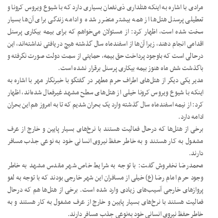
مرادی با اشاره به اینکه هتلداری ذی‌نفعان بسیاری دارد که با شیوع ویروس کرونا و
تعطیلی پرسنل هتل‌ها از همه بیشتر متضرر شده و ادامه زندگی برای آن‌ها بسیار
سخت شده است، اظهار کرد: از مسئولان می‌خواهم که برای بیمه بیکاری پرسنل
اقدامی انجام دهند، زیرا آن‌ها از اسفندماه سال گذشته هیچ دریافتی نداشته‌اند، این
درحالی است که باوجود پرداخت حق بیمه، حمایتی از سمت دولت صورت نگرفته و
باگذشت شش ماه هنوز بیمه بیکاری پرسنل برقرار نشده است.
مدیر یکی دیگر از هتل‌های اطراف حرم مطهر در گفتگو با خبرنگار مهر با اشاره به
اینکه با شیوع ویروس کرونا خیلی از هتل‌های سطح مشهد غیرفعال شده‌اند، اظهار
کرد: از نیمه اسفندماه سال گذشته وارد یک بحران شدیم که تا به امروز هم این بحران
ادامه دارد.
برخی از هتل‌ها که درحال فعالیت هستند با نرخ‌های بسیار پایین و خارج از عرف
مشغول به کار هستند و به خاطر حفظ نیروی انسانی خود به نوعی جذب مسافر
دارند.
محمدرضا نخفروش گفت: با توجه به شرایط خاص شهر مقدس مشهد به خاطر
وجود حرم امام رضا (ع) خیلی از مسافران این شهر خارجی بودند که با توجه به لغو
پروازهای خارجی آسیب‌های زیادی وارد شده است. برخی از هتل‌ها هم که درحال
فعالیت هستند با نرخ‌های بسیار پایین و خارج از عرف مشغول به کار هستند و به
خاطر حفظ نیروی انسانی خود به‌نوعی جذب مسافر دارند.