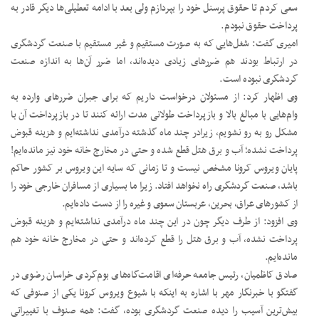
سعی کردم تا حقوق پرسنل خود را بپردازم ولی بعد با ادامه تعطیلی‌ها دیگر قادر به
پرداخت حقوق نبودم.
امیری گفت: شغل‌هایی که به صورت مستقیم و غیر مستقیم با صنعت گردشگری
در ارتباط بودند هم ضررهای زیادی دیده‌اند، اما ضرر آن‌ها به اندازه صنعت
گردشگری نبوده است.
وی اظهار کرد: از مسئولان درخواست داریم که برای جبران ضررهای وارده به
وام‌هایی با مبالغ بالا و بازپرداخت طولانی مدت ارائه کنند تا در بازپرداخت آن با
مشکل رو به رو نشویم، زیرادر چند ماه گذشته درآمدی نداشته‌ایم و هزینه قبوض
پرداخت نشده؛ آب و برق هتل قطع شده و حتی در مخارج خانه خود نیز مانده‌ایم!
پایان ویروس کرونا مشخص نیست و تا زمانی که سایه این ویروس بر کشور حاکم
باشد، صنعت گردشگری راه نخواهد افتاد. زیرا ما بسیاری از مسافران خارجی خود را
از کشورهای عراق، بحرین، عربستان سعوی و غیره را از دست داده‌ایم.
وی افزود: از طرف دیگر چون در این چند ماه درآمدی نداشته‌ایم و هزینه قبوض
پرداخت نشده، آب و برق هتل را قطع کرده‌اند و حتی در مخارج خانه خود هم
مانده‌ایم.
صادق کاظمیان، رئیس جامعه حرفه‌ای اقامت‌گاه‌های بوم‌گردی خراسان رضوی در
گفتگو با خبرنگار مهر با اشاره به اینکه با شیوع ویروس کرونا یکی از صنوفی که
بیش‌ترین آسیب را دیده صنعت گردشگری بوده، گفت: همه صنوف با تغییراتی