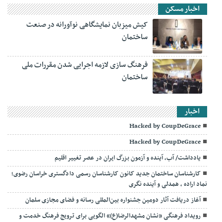
اخبار مسکن
کیش میزبان نمایشگاهی نوآورانه در صنعت
ساختمان
فرهنگ سازی لازمه اجرایی شدن مقررات ملی
ساختمان
اخبار
Hacked by CoupDeGrace
Hacked by CoupDeGrace
یادداشت/ آب، آینده و آزمون بزرگ ایران در عصر تغییر اقلیم
کارشناسان ساختمان جدید کانون کارشناسان رسمی دادگستری خراسان رضوی؛
نماد اراده ، همدلی و آینده نگری
آغاز دریافت آثار دومین جشنواره بین‌المللی رسانه و فضای مجازی سلمان
رویداد فرهنگی «نشان مشهدالرضا(ع)» الگویی برای ترویج فرهنگ خدمت و