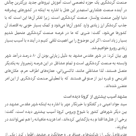
صنعت گردشگری یک حوزه تخصصی است، آموزش نیروهای جدید بزرگترین چالش
در آینده صنعت هتلداری استمدیر این هتل با اشاره به اینکه در کشورهای پیشرفته
دنیا اولین صنعت پولساز، صنعت گردشگری است، زیرا تفکر آن‌ها این است که با
جذب گردشگر ارز زیادی وارد کشور آن‌ها می‌شود و کمک بسیار خوبی به اقتصاد آن
کشورها می‌شود، گفت: ضرری که ما در عرصه صنعت گردشگری متحمل شدیم
بسیار زیاد است، اگر این موضوع را بی اهمیت تلقی کنیم در آینده با آسیب بسیار
زیادی روبرو خواهیم شد.
وی بیان کرد: در شهر مقدس مشهد به دلیل زیارتی بودن آن ۸۰ درصد درآمد شهر
وابسته به صنعت گردشگری است و تمام مشاغل در این عرصه زنجیروار به یکدیگر
متصل هستند، لذا مشاغلی مانند، تاکسی‌رانی، مغازه‌های اطراف حرم، مکان‌های
تفریحی و غیره نیز از صنوفی هستند که با تعطیلی صنعت گردشگری از این امر
متضرر شده‌اند.
مشهد آسیب بیشتری از کرونا دیده است
سید جواد امینی در گفتگو با خبرنگار مهر با اشاره به اینکه شهر مقدس مشهد در
بین دیگر شهرهای کشور با شیوع ویروس کرونا آسیب بیشتری دیده است، گفت:
برخی از هتل‌ها اقدام به بازگشایی کرده‌اند، اما هزینه ماهیانه را هم نمی‌توانند در
بیاورند.
مدیرعامل یکی از شرکت‌های مسافری و جهانگردی مشهد، اظهار کرد: یکی از