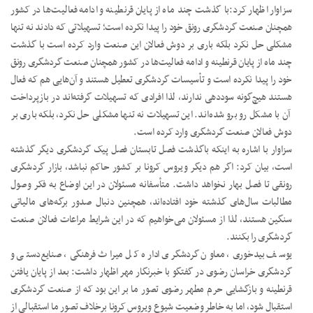
سزاوار اظهار کرد:با گذشت چند ماه از پایان قرنطینه و ادامه فعالیت‌ها در کشور
همچنان صنعت گردشگری رونق خود را پیدا نکرده است؛ تسهیلاتی که دادند نه تنها
مشکلی حل نکرد بلکه باری بر دوش فعالان این صنعت وارد کرده است با گذشت
چند ماه از پایان قرنطینه و ادامه فعالیت‌ها در کشور همچنان صنعت گردشگری رونق
خود را پیدا نکرده است و تأسیسات گردشگری تعطیل هستند و آن‌هایی هم که فعال
هستند هیچ‌گونه سوددهی ندارند، لذا افرادی که تسهیلات گرفته‌اند در بازپرداخت
آن با مشکل رو برو شده‌اند. این تسهیلات نه تنها مشکلی حل نکرد، بلکه باری بر
دوش فعالان صنعت گردشگری وارد کرده است.
سزاوار با اشاره به اینکه باگذشت فصل تابستان فصل پیک گردشگری دیگر گذشته
است، بیان کرد: اگر هم دیگر ویروس کرونا بر کشور حاکم نباشد، بازار گردشگری
رونقی تا فصل بهار نخواهد داشت. متأسفانه مسئولان در این اوضاع به فکر وصول
مطالبات سال‌های گذشته خود افتاده‌اند، همچنین دنبال صدور برگه‌های مالیاتی
سنگین هستند، لذا از مسئولان می‌خواهیم که در این شرایط مراعات فعالان صنعت
گردشگری را بکنند.
یوسف بیدخوری، معاون گردشگری اداره کل میراث فرهنگی، صنایع‌دستی و
گردشگری خراسان رضوی در گفتگو با خبرنگار مهر اظهار داشت: بعد از پایان یافتن
قرنطینه و بازگشایی حرم مطهر رضوی تصور ما بر این بود که از صنعت گردشگری
استقبال شود، اما به خاطر وضعیت شیوع ویروس کرونا برخلاف تصور ما استقبالی از