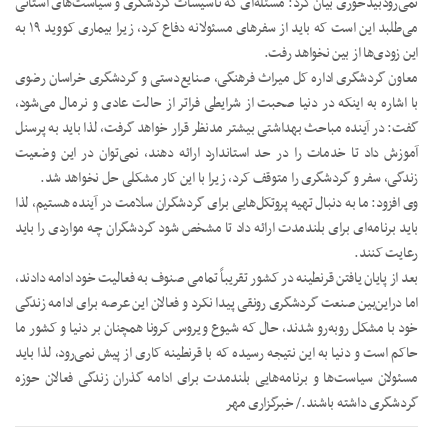
نمی‌رودبیدخوری بیان کرد: مسئله‌ای که تأسیسات گردشگری و سیاست‌های استانی
می‌طلبد این است که باید از سفرهای مسئولانه دفاع کرد، زیرا بیماری کووید ۱۹ به
این زودی‌ها از بین نخواهد رفت.
معاون گردشگری اداره کل میراث فرهنگی، صنایع‌دستی و گردشگری خراسان رضوی
با اشاره به اینکه در دنیا صحبت از شرایطی فراتر از حالت عادی و نرمال می‌شود،
گفت: در آینده مباحث بهداشتی بیشتر مدنظر قرار خواهد گرفت، لذا باید به پرسنل
آموزش داد تا خدمات را در حد استاندارد ارائه دهند، نمی‌توان در این وضعیت
زندگی، سفر و گردشگری را متوقف کرد، زیرا با این کار مشکلی حل نخواهد شد.
وی افزود: ما به دنبال تهیه پروتکل‌هایی برای گردشگران سلامت در آینده هستیم، لذا
باید برنامه‌ای برای بلندمدت ارائه داد تا مشخص شود گردشگران چه مواردی را باید
رعایت کنند.
بعد از پایان یافتن قرنطینه در کشور تقریباً تمامی صنوف به فعالیت خود ادامه دادند،
اما دراین‌بین صنعت گردشگری رونقی پیدا نکرد و فعالان این عرصه برای ادامه زندگی
خود با مشکل روبه‌رو شدند، حال که شیوع ویروس کرونا همچنان بر دنیا و کشور ما
حاکم است و دنیا به این نتیجه رسیده که با قرنطینه کاری از پیش نمی‌رود، لذا باید
مسئولان سیاست‌ها و برنامه‌هایی بلندمدت برای ادامه گذران زندگی فعالان حوزه
گردشگری داشته باشند./ خبرگزاری مهر