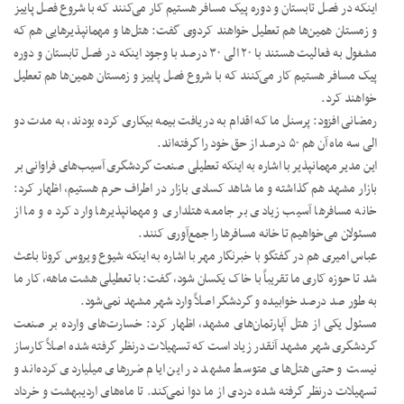
اینکه در فصل تابستان و دوره پیک مسافر هستیم کار می‌کنند که با شروع فصل پاییز
و زمستان همین‌ها هم تعطیل خواهند کردوی گفت: هتل‌ها و مهمانپذیرهایی هم که
مشغول به فعالیت هستند با ۲۰ الی ۳۰ درصد با وجود اینکه در فصل تابستان و دوره
پیک مسافر هستیم کار می‌کنند که با شروع فصل پاییز و زمستان همین‌ها هم تعطیل
خواهند کرد.
رمضانی افزود: پرسنل ما که اقدام به دریافت بیمه بیکاری کرده بودند، به مدت دو
الی سه ماه آن هم ۵۰ درصد از حق خود را گرفته‌اند.
این مدیر مهمانپذیر با اشاره به اینکه تعطیلی صنعت گردشگری آسیب‌های فراوانی بر
بازار مشهد هم گذاشته و ما شاهد کسادی بازار در اطراف حرم هستیم، اظهار کرد:
خانه مسافرها آسیب زیادی بر جامعه هتلداری و مهمانپذیرها وارد کرده و ما از
مسئولان می‌خواهیم تا خانه مسافرها را جمع‌آوری کنند.
عباس امیری هم در گفتگو با خبرنگار مهر با اشاره به اینکه شیوع ویروس کرونا باعث
شد تا حوزه کاری ما تقریباً با خاک یکسان شود، گفت: با تعطیلی هشت ماهه، کار ما
به طور صد درصد خوابیده و گردشگر اصلاً وارد شهر مشهد نمی‌شود.
مسئول یکی از هتل آپارتمان‌های مشهد، اظهار کرد: خسارت‌های وارده بر صنعت
گردشگری شهر مشهد آنقدر زیاد است که تسهیلات درنظر گرفته شده اصلاً کارساز
نیست و حتی هتل‌های متوسط مشهد در این ایام ضررهای میلیاردی کرده‌اند و
تسهیلات درنظر گرفته شده دردی از ما دوا نمی‌کند. تا ماه‌های اردیبهشت و خرداد