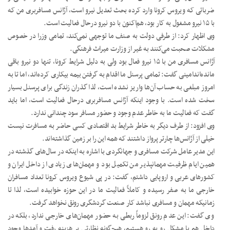
ضرباتی که ویروس کرونا وارد کرده بحث تعدیل نیرو است، آژانس مسافربری من که
با ۱۵ نیرو مشغول به کار بود، هم‌اکنون با دو نیرو درحال فعالیت است.
وی اظهار کرد: از طرفی دولت به صنف ما توجهی نمی‌کند، تمامی وزرا در خصوص
مشکلات صحبت می‌کنند به غیر از وزارت میراث فرهنگی.
آژانس مسافری من با ۱۵ نیرو فعال بود ولی به دلیل شرایط کرونا، تنها دو نیرو باقی
مانده‌اندامینی گفت: تمامی پرسنل ما اقدام به گرفتن بیمه بیکاری کرده‌اند، اما تا به
امروز مبلغی به حساب آن‌ها واریز نشده است، لذا گذران زندگی برای پرسنل بسیار
سخت شده است. با وجود اینکه آژانس مسافربری درحال فعالیت است، اما باید
گفت که فعالیت ما به خاطر عدم وجود و حضور مسافر سود چندانی ندارد.
وی افزود: از طرف دیگر به خاطر شرایط بد اقتصادی کسی حاضر به مسافرت نیست
خیلی از آژانس‌ها چارتر پرواز داشتند که همه این را بر زمین گذاشته‌اند.
این مدیر عامل شرکت مسافری و جهانگردی با اشاره به اینکه در سال‌های گذشته در
همین ایام ظرفیت مهمانپذیر من تکمیل بود و مهمان‌های زیادی از داخل ایران و
کشورهای عربی و اروپایی داشتم، گفت: در پی شیوع ویروس کرونا تعداد مسافران
خارجی ما به صفر رسیده و کاملاً فعالیت ما در این حوزه خوابیده است، لذا تا
زمانیکه مهمان و مسافری نباشد کار صنعت گردشگری رونق نخواهد گرفت.
وی گفت: این عدم رونق لزوماً ربطی به حضور مهمان‌های خارجی ندارد، بلکه در
داخل هم با مشکل رو به رو هستیم، هیچ‌گونه نظارتی بر هزینه رفت و آمدها وجود