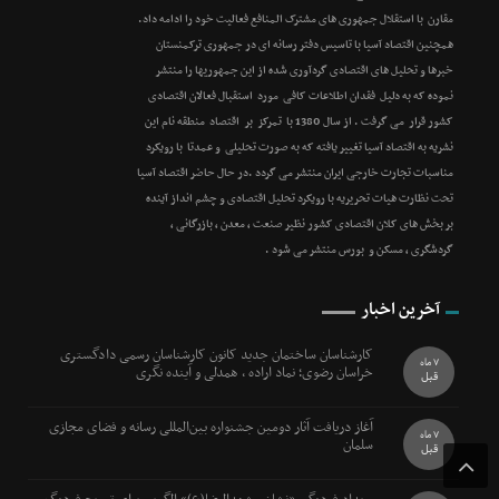
مقارن با استقلال جمهوری های مشترک المنافع فعالیت خود را ادامه داد.
همچنین اقتصاد آسیا با تاسیس دفتر رسانه ای در جمهوری ترکمنستان
خبرها و تحلیل های اقتصادی گردآوری شده از این جمهوریها را منتشر
نموده که به دلیل فقدان اطلاعات کافی مورد استقبال فعالان اقتصادی
کشور قرار می گرفت . از سال 1380 با تمرکز بر اقتصاد منطقه نام این
نشریه به اقتصاد آسیا تغییر یافته که به صورت تحلیلی و عمدتا با رویکرد
مناسبات تجارت خارجی ایران منتشر می گردد .در حال حاضر اقتصاد آسیا
تحت نظارت هیات تحریریه با رویکرد تحلیل اقتصادی و چشم انداز آینده
بر بخش های کلان اقتصادی کشور نظیر صنعت ، معدن ، بازرگانی ،
گردشگری ، مسکن و بورس منتشر می شود .
آخرین اخبار
کارشناسان ساختمان جدید کانون کارشناسان رسمی دادگستری
7 ماه
خراسان رضوی؛ نماد اراده ، همدلی و آینده نگری
قبل
آغاز دریافت آثار دومین جشنواره بین‌المللی رسانه و فضای مجازی
7 ماه
سلمان
قبل