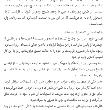
ندارد و هزینه سفر برای یک خانواده بسیار بالا است و به هیچ عنوان مقرون به صرفه
نیست. از طرفی پروازهای داخلی با وجود شیوع ویروس کرونا با ظرفیت کامل
مسافران را جابه جا می‌کنند، لذا در این بین به صنعت گردشگری آسیب زیادی وارد
شده است.
قراردادهایی که تعلیق شده‌اند
امینی افزود: در این اوضاع کل هتل‌ها مجبور هستند تا هزینه‌های دریافتی از
مهمان‌ها را پایین بیاورند. در این شرایط قراردادی با هیچ هتلی نبسته‌ام، زیرا مسافری
وجود ندارد، از همین‌رو قراردادهای خود را به حالت تعلیق درآورده‌ام، زیرا با این کار
آسیب کمتری وارد می‌شود.
رضا رمضانی نیز در گفتگو با خبرنگار مهر با اشاره به اینکه مهمانپذیر ما از ابتدای
شیوع ویروس کرونا تعطیل شده، بیان کرد: باز شدن مهمانپذیر به لحاظ اقتصادی
برای ما به صرفه نیست.
مدیر یکی از مهمانپذیرهای اطراف حرم مطهر، بیان کرد: تسهیلات درنظر گرفته
شده اصلاً کارساز نبود، زیرا باید طی این شش ماه پرسنل خود را حفظ می‌کردیم و
تمام حق و حقوق آن‌ها پرداخت می‌شد تا تسهیلات آن هم با سود ۱۲ درصد تعلق
می‌گرفت و این به لحاظ اقتصادی برای ما مقرون به صرفه نبود.
هتل‌ها و مهمانپذیرهایی هم که مشغول به فعالیت هستند با ۲۰ الی ۳۰ درصد با وجود