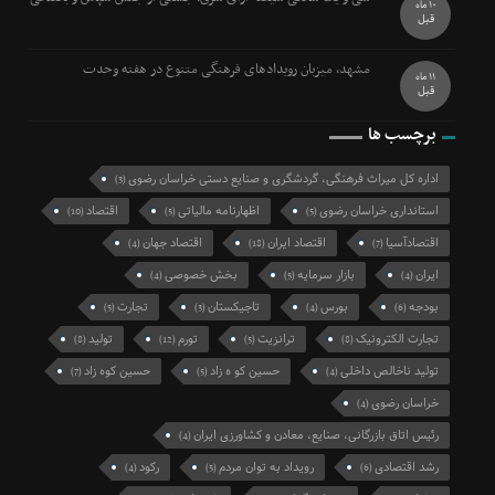
10 ماه
قبل
مشهد، میزبان رویدادهای فرهنگی متنوع در هفته وحدت
11 ماه
قبل
برچسب ها
اداره کل میراث فرهنگی، گردشگری و صنایع دستی خراسان رضوی
(3)
استانداری خراسان رضوی
اظهارنامه مالیاتی
اقتصاد
(10)
(5)
(5)
اقتصادآسیا
اقتصاد ایران
اقتصاد جهان
(4)
(18)
(7)
ایران
بازار سرمایه
بخش خصوصی
(4)
(5)
(4)
بودجه
بورس
تاجیکستان
تجارت
(5)
(3)
(4)
(6)
تجارت الکترونیک
ترانزیت
تورم
تولید
(8)
(12)
(5)
(8)
تولید ناخالص داخلی
حسین کو ه زاد
حسین کوه زاد
(7)
(5)
(4)
خراسان رضوی
(4)
رئیس اتاق بازرگانی، صنایع، معادن و کشاورزی ایران
(4)
رشد اقتصادی
رویداد به توان مردم
رکود
(4)
(5)
(6)