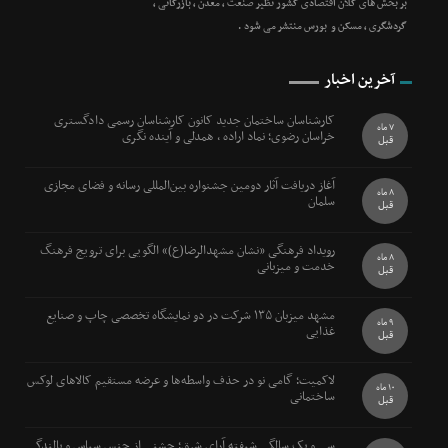
بر بخش های کلان اقتصادی کشور نظیر صنعت ، معدن ، بازرگانی ،
گردشگری ، مسکن و بورس منتشر می شود .
آخرین اخبار
کارشناسان ساختمان جدید کانون کارشناسان رسمی دادگستری
7 ماه
خراسان رضوی؛ نماد اراده ، همدلی و آینده نگری
قبل
آغاز دریافت آثار دومین جشنواره بین‌المللی رسانه و فضای مجازی
8 ماه
سلمان
قبل
رویداد فرهنگی «نشان مشهدالرضا(ع)» الگویی برای ترویج فرهنگ
8 ماه
خدمت و میزبانی
قبل
مشهد میزبان ۱۳۵ شرکت در دو نمایشگاه تخصصی چاپ و صنایع
9 ماه
غذایی
قبل
لاکمیت؛ گامی نو در حذف واسطه‌ها و عرضه مستقیم کالاهای لوکس
10 ماه
ساختمانی
قبل
سی و یک سالگی شیفته آرای شرق؛ جشنی از جنس سپاس و بالندگی