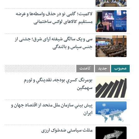
لاکمیت؛ گامی نو در حذف واسطه‌ها و عرضه
مستقیم کالاهای لوکس ساختمانی
سی و یک سالگی شیفته آرای شرق؛ جشنی از
جنس سپاس و بالندگی
محبوب
جدید
کامنت
بومرنگ کسري بودجه، نقدينگي و تورم
سهمگين
پيش‏ بيني سازمان ملل متحد از اقتصاد جهان و
ايران
مثلث سیاستی ضدشوک ارزی