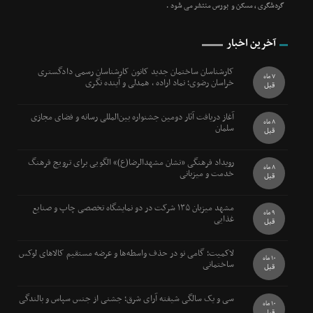
گردشگری ، مسکن و بورس منتشر می شود .
آخرین اخبار
کارشناسان ساختمان جدید کانون کارشناسان رسمی دادگستری
7 ماه
خراسان رضوی؛ نماد اراده ، همدلی و آینده نگری
قبل
آغاز دریافت آثار دومین جشنواره بین‌المللی رسانه و فضای مجازی
8 ماه
سلمان
قبل
رویداد فرهنگی «نشان مشهدالرضا(ع)» الگویی برای ترویج فرهنگ
8 ماه
خدمت و میزبانی
قبل
مشهد میزبان ۱۳۵ شرکت در دو نمایشگاه تخصصی چاپ و صنایع
9 ماه
غذایی
قبل
لاکمیت؛ گامی نو در حذف واسطه‌ها و عرضه مستقیم کالاهای لوکس
10 ماه
ساختمانی
قبل
سی و یک سالگی شیفته آرای شرق؛ جشنی از جنس سپاس و بالندگی
10 ماه
قبل