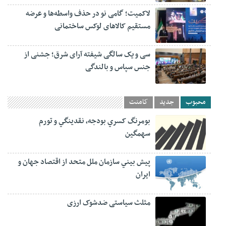
لاکمیت؛ گامی نو در حذف واسطه‌ها و عرضه
مستقیم کالاهای لوکس ساختمانی
سی و یک سالگی شیفته آرای شرق؛ جشنی از
جنس سپاس و بالندگی
محبوب
جدید
کامنت
بومرنگ کسري بودجه، نقدينگي و تورم
سهمگين
پيش‏ بيني سازمان ملل متحد از اقتصاد جهان و
ايران
مثلث سیاستی ضدشوک ارزی