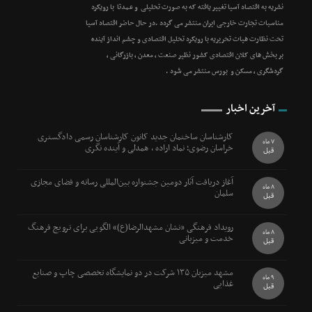
نشریه به اقتصاد آسیا تغییر یافته که به صورت تحلیلی و عمدتا با رویکرد
مناسبات تجارت خارجی ایران منتشر می گردد .در حال حاضر اقتصاد آسیا
تحت نظارت هیات تحریریه با رویکرد تحلیل اقتصادی و چشم انداز آینده
بر بخش های کلان اقتصادی کشور نظیر صنعت ، معدن ، بازرگانی ،
گردشگری ، مسکن و بورس منتشر می شود .
آخرین اخبار
کارشناسان ساختمان جدید کانون کارشناسان رسمی دادگستری
7 ماه
خراسان رضوی؛ نماد اراده ، همدلی و آینده نگری
قبل
آغاز دریافت آثار دومین جشنواره بین‌المللی رسانه و فضای مجازی
8 ماه
سلمان
قبل
رویداد فرهنگی «نشان مشهدالرضا(ع)» الگویی برای ترویج فرهنگ
8 ماه
خدمت و میزبانی
قبل
مشهد میزبان ۱۳۵ شرکت در دو نمایشگاه تخصصی چاپ و صنایع
9 ماه
غذایی
قبل