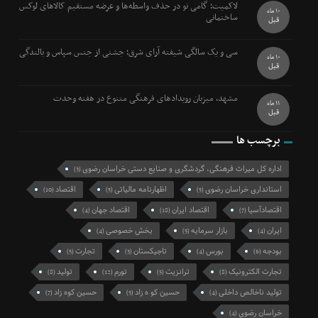
لاکمیت؛ گامی نو در حذف واسطه‌ها و عرضه مستقیم کالاهای لوکس
10 ماه
ساختمانی
قبل
سی و یک سالگی شیفته آرای شرق؛ جشنی از جنس سپاس و بالندگی
10 ماه
قبل
مشهد، میزبان رویدادهای فرهنگی متنوع در هفته وحدت
11 ماه
قبل
برچسب ها
اداره کل میراث فرهنگی، گردشگری و صنایع دستی خراسان رضوی
(3)
استانداری خراسان رضوی
اظهارنامه مالیاتی
اقتصاد
(10)
(5)
(5)
اقتصادآسیا
اقتصاد ایران
اقتصاد جهان
(4)
(18)
(7)
ایران
بازار سرمایه
بخش خصوصی
(4)
(5)
(4)
بودجه
بورس
تاجیکستان
تجارت
(5)
(3)
(4)
(6)
تجارت الکترونیک
ترانزیت
تورم
تولید
(8)
(12)
(5)
(8)
تولید ناخالص داخلی
حسین کو ه زاد
حسین کوه زاد
(7)
(5)
(4)
خراسان رضوی
(4)