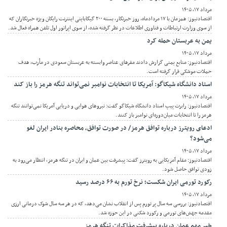
مرداد ۱۷, ۱۴۰۵
اقتصادنیوز: همزمان با ۱۷ مردادماه، روز خبرنگار، بسته ۲۰۰ گیگابایتی اینترنت رایگان ویژه خبرنگاران که
از سوی وزارت ارتباطات و فناوری اطلاعات در نظر گرفته شده، از سوی اپراتور اول تلفن همراه فعال شد.
یمن به عربستان حمله کرد
مرداد ۱۷, ۱۴۰۵
اقتصادنیوز: منابع یمنی گزارش دادند مقرهای عناصر وابسته به عربستان سعودی در مأرب، هدف
حملات موشکی قرار گرفته است.
استاد دانشگاه شیکاگو: آمریکا تا انتخابات نوامبر نمی‌تواند تنگه هرمز را باز کند
مرداد ۱۷, ۱۴۰۵
اقتصادنیوز: رابرت پیپ استاد دانشگاه شیکاگو گفت: نیرو‌های هوایی و دریایی آمریکا نمی‌توانند تنگه
هرمز را تا انتخابات میان‌دوره‌ای نوامبر باز کنند.
ادعای رویترز درباره توافق هرمز/ در صورت توافق، محاصره بنادر ایران لغو
می‌شود؟
مرداد ۱۷, ۱۴۰۵
اقتصادنیوز: مقام آمریکایی به رویترز گفت: پیشرفت بین عمان و ایران در تنگه هرمز، انتظار می‌رود به
زودی توافق حاصل شود.
رکورد تورمی ایران شکست؛ نرخ تورم به ۶۶ درصد رسید
مرداد ۱۷, ۱۴۰۵
اقتصادنیوز: بررسی سه سال پر تورم پس از انقلاب نشان می‌دهد، که در هر سه سال شوک درمانی ارزی
مقدمه جهش‌های تورمی و رکورد شکنی در این حوزه شد.
خبر مهم عمان درباره پیشرفت مذاکرات تنگه هرمز