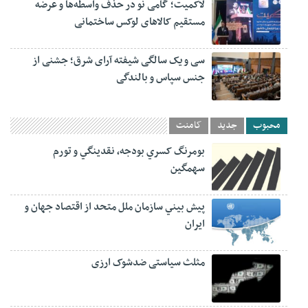
لاکمیت؛ گامی نو در حذف واسطه‌ها و عرضه
مستقیم کالاهای لوکس ساختمانی
سی و یک سالگی شیفته آرای شرق؛ جشنی از
جنس سپاس و بالندگی
محبوب
جدید
کامنت
بومرنگ کسري بودجه، نقدينگي و تورم
سهمگين
پيش‏ بيني سازمان ملل متحد از اقتصاد جهان و
ايران
مثلث سیاستی ضدشوک ارزی