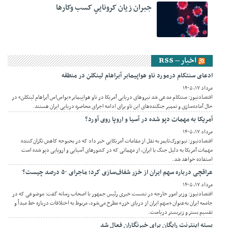
جبران زيان کرونايي کسب وکارها
اخبار – RSS
ادعای سنتکام درمورد ناو هواپیمابر آبراهام لینکلن در منطقه
مرداد ۱۷, ۱۴۰۵
اقتصادنیوز: سنتکام مدعی شد نیروهای دریایی آمریکا در ناو هواپیمابر «یواس‌اس آبراهام لینکلن» در
حال آماده‌سازی و تعمیر جنگنده‌های این ناو برای ادامه اجرای محاصره دریایی ایران هستند.
آمریکا به مهمات دپو شده در آسیا و اروپا روی آورد؟
مرداد ۱۷, ۱۴۰۵
اقتصادنیوز: نیویورک‌تایمز به نقل از مقامات آمریکایی خبر داد که در بحبوحه کاهش نگران‌کننده
مهمات آمریکا به دلیل جنگ با ایران، از مهماتی که در کشورهای آسیایی و اروپایی دپو شده است
استفاده خواهد شد.
عراقچی درباره سهم ایران از خزر شفاف‌سازی کرد؛ ماجرای ۵۰ درصد چیست؟
مرداد ۱۷, ۱۴۰۵
اقتصادنیوز: وزیر امور خارجه در نشست خبری رئیس جمهور با اصحاب رسانه گفت: موضوعی که در
جامعه ایران به‌عنوان «سهم ایران از دریای خزر» مطرح می‌شود، مربوط به اختلافات درباره خط مبدأ و
تقسیم بستر و زیربستر دریاست.
بسته اینترنت رایگان برای خبرنگاران فعال شد