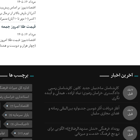
مرداد ۱۶, ۱۴۰۵
اقتصادنیوز: بر اساس پیش‌بینی‌
آذر) از بارش بالاتر از نرمال 
اکتبر (۱۰ مهر تا ۱۰ آبان) متمرکز شده است.
قیمت طلا امروز جمعه ۱۶ مرداد ۱۴۰۵/ افزایش قیمت طلا
مرداد ۱۶, ۱۴۰۵
(چهار هزار و دویست و هشتاد
آخرین اخبار
برچسب ها
کارشناسان ساختمان جدید کانون کارشناسان رسمی
اداره کل میراث فرهن
7 ماه
دادگستری خراسان رضوی؛ نماد اراده ، همدلی و آینده
قبل
استانداری خراسان رض
نگری
اقتصادآسیا
(7)
آغاز دریافت آثار دومین جشنواره بین‌المللی رسانه و
7 ماه
فضای مجازی سلمان
قبل
بازار سرمایه
(5)
تاجیکستان
(3)
رویداد فرهنگی «نشان مشهدالرضا(ع)» الگویی برای
8 ماه
ترویج فرهنگ خدمت و میزبانی
تورم
تولی
(12)
قبل