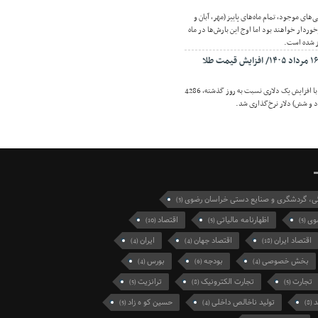
های موجود، تمام ماه‌های پاییز (مهر، آبان و
برخوردار خواهند بود اما اوج این بارش‌ها در ماه
اقتصادنیوز: قیمت طلا امروز با افزایش یک دلاری نسبت به روز گذشته، 4286
 و شش) دلار نرخ‌گذاری شد.
گی، گردشگری و صنایع دستی خراسان رضوی
(3)
وی
اظهارنامه مالیاتی
اقتصاد
(10)
(5)
(5)
اقتصاد ایران
اقتصاد جهان
ایران
(4)
(4)
(18)
بخش خصوصی
بودجه
بورس
(4)
(6)
(4)
تجارت
تجارت الکترونیک
ترانزیت
(5)
(8)
(5)
د
تولید ناخالص داخلی
حسین کو ه زاد
(5)
(4)
(8)