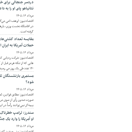
دردسر جنجالی برای خانو
نتانیاهو پای او را به داد
مرداد ۱۶, ۱۴۰۵
اقتصادنیوز: اوهف-امی می‌گو
در اقامتگاه نخست وزیر، بارها
گرفته است.
مقایسه تعداد کشتی‌های 
حملات آمریکا به ایران 
مرداد ۱۶, ۱۴۰۵
اقتصادنیوز: شرکت ردیابی کش
هایی که از تنگه هرمز قبل از آ
۱۴۰ عدد طی یک روز می رسید.
مستمری بازنشستگان تا
شود؟
مرداد ۱۶, ۱۴۰۵
اقتصادنیوز: مطابق قوانین، ل
صورت صدور رأی از سوی مرجع
بیمه‌گر نمی‌توانند رأساً در
سندرز: ترامپ خطرناک‌
او آمریکا را وارد یک ج
مرداد ۱۶, ۱۴۰۵
اقتصادنیوز: برنی سندرز گفت: