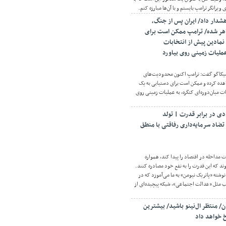
 ویرانگر ترامپ بایستم و با آن‌ها مبارزه کنم.
شدار داد/ ایران پس از جنگ،
اهر شده/ ترامپ ممکن است برای
نمادین پیش از انتخابات
 عملیات زمینی روی بیاورد
شیکاگو گفت: ترامپ اکنون محدودیت‌های
هده کرده و ممکن است برای دستیابی به یک
ات میان‌دوره‌ای کنگره، به عملیات زمینی روی
ادی در برابر قدرت | تولد
تضاد سرمایه‌داری رفاقتی با منطق
 مداخله در اقتصاد را پیدا کند، همواره
ند که این قدرت را به نفع خود مصادره کنند.
وشته «پاتریک نیومن» به ما می‌آموزد که در
 مثل «عدالت اجتماعی»، شبکه پیچیده‌ای از
ان/ منتظر ال‌نینو باشید/ بیشترین
خ خواهد داد