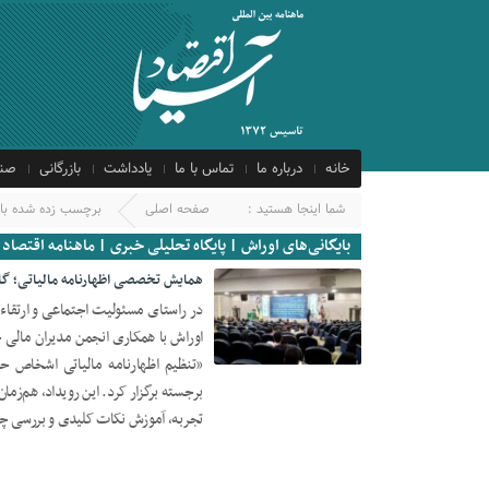
خانه
درباره ما
تماس با ما
یادداشت
بازرگانی
صنع
شما اینجا هستید :
صفحه اصلی
برچسب زده شده با 
بایگانی‌های اوراش | پایگاه تحلیلی خبری | ماهنامه اقتصاد 
همایش تخصصی اظهارنامه مالیاتی؛ گام
در راستای مسئولیت اجتماعی و ارتقا
اوراش با همکاری انجمن مدیران مالی
04 سپتامبر 2025
«تنظیم اظهارنامه مالیاتی اشخاص حق
برجسته برگزار کرد. این رویداد، هم‌زما
تجربه، آموزش نکات کلیدی و بررسی چال