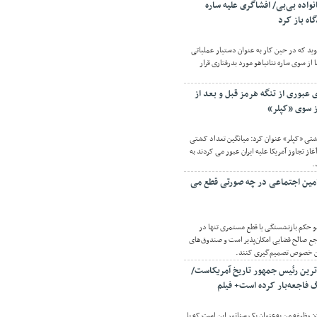
اده بی‌بی/ افشاگری علیه ساره
گاه باز کرد
ید که در حین کار به عنوان دستیار عملیاتی
 از سوی ساره نتانیاهو مورد بدرفتاری قرار
عبوری از تنگه هرمز قبل و بعد از
از سوی «کپلر»
تی «کپلر» عنوان کرد: میانگین تعداد کشتی
غاز تجاوز آمریکا علیه ایران عبور می کردند به
مین اجتماعی در چه صورتی قطع می
غو حکم بازنشستگی یا قطع مستمری تنها در
 صالح قضایی امکان‌پذیر است و صندوق‌های
 این خصوص تصمیم‌گیری کنند.
ترین رئیس جمهور تاریخ آمریکاست/
نگ فاجعه‌بار کرده است+ فیلم
 وظیفه من به‌عنوان یک سناتور این است که با