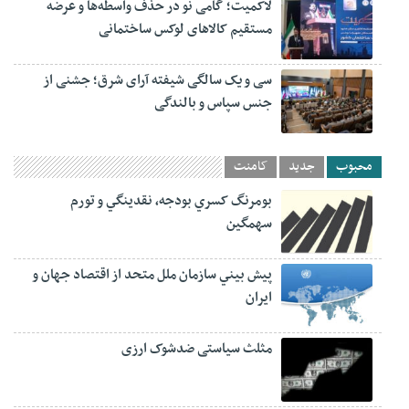
لاکمیت؛ گامی نو در حذف واسطه‌ها و عرضه
مستقیم کالاهای لوکس ساختمانی
سی و یک سالگی شیفته آرای شرق؛ جشنی از
جنس سپاس و بالندگی
محبوب
جدید
کامنت
بومرنگ کسري بودجه، نقدينگي و تورم
سهمگين
پيش‏ بيني سازمان ملل متحد از اقتصاد جهان و
ايران
مثلث سیاستی ضدشوک ارزی