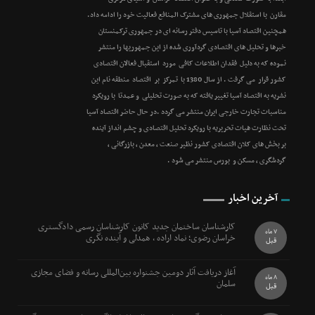
مقارن با استقلال جمهوری های مشترک المنافع فعالیت خود را ادامه داد.
همچنین اقتصاد آسیا با تاسیس دفتر رسانه ای در جمهوری ترکمنستان
خبرها و تحلیل های اقتصادی گردآوری شده از این جمهوریها را منتشر
نموده که به دلیل فقدان اطلاعات کافی مورد استقبال فعالان اقتصادی
کشور قرار می گرفت . از سال 1380 با تمرکز بر اقتصاد منطقه نام این
نشریه به اقتصاد آسیا تغییر یافته که به صورت تحلیلی و عمدتا با رویکرد
مناسبات تجارت خارجی ایران منتشر می گردد .در حال حاضر اقتصاد آسیا
تحت نظارت هیات تحریریه با رویکرد تحلیل اقتصادی و چشم انداز آینده
بر بخش های کلان اقتصادی کشور نظیر صنعت ، معدن ، بازرگانی ،
گردشگری ، مسکن و بورس منتشر می شود .
آخرین اخبار
کارشناسان ساختمان جدید کانون کارشناسان رسمی دادگستری
7 ماه
خراسان رضوی؛ نماد اراده ، همدلی و آینده نگری
قبل
آغاز دریافت آثار دومین جشنواره بین‌المللی رسانه و فضای مجازی
8 ماه
سلمان
قبل