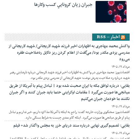
جبران زيان کرونايي کسب وکارها
اخبار – RSS
واکنش محمد مهاجری به اظهارات اخیر فرزند شهید لاریجانی/ شهید لاریجانی از
مدرسی یزدی مکدر بود/ می‌گفت از اعلام کردن ریز دلایل ردصلاحیت طفره
می‌رود
مرداد ۱۹, ۱۴۰۵
اقتصادنیوز: محمد مهاجری در واکنش به اظهارات اخیر فرزند شهید لاریجانی درباره نارضایتی رهبر
شهید درباره رد صلاحیت پدرش نوشت: شهید لاریجانی از مدرسی یزدی مکدر بود.
بقایی: درباره توافق مکه با ایران صحبت شده بود | تبادل پیام با آمریکا از طریق
میانجی‌ها صورت می‌گیرد | مقامات اوکراینی حتما باید جبران کنند و اگر جبران
نکنند ما خودمان جبران می‌کنیم
مرداد ۱۹, ۱۴۰۵
اقتصادنیوز: سخنگوی وزارت خارجه گفت: راجع به اینکه با آمریکا مذاکره داریم، خیر نداریم و تبادل
پیام از طریق میانجی‌ها صورت می‌گیرد. اینکه گام بعدی چیست به شرایط بستگی دارد.
بقایی: تصمیم‌گیری نهایی درباره سند دریای خزر به مجلس واگذار شد+ فیلم
مرداد ۱۹, ۱۴۰۵
اقتصادنیوز: بقایی گفت: سند بین‌المللی دریای خزر (شامل ۵ کشور ساحلی) که در سال ۱۳۹۷ امضا