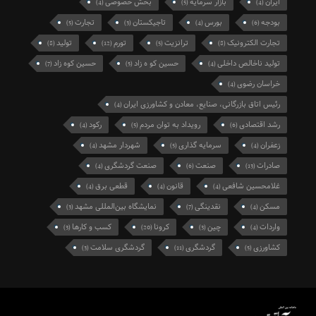
ایران
بازار سرمایه
بخش خصوصی
(4)
(5)
(4)
بودجه
بورس
تاجیکستان
تجارت
(5)
(3)
(4)
(6)
تجارت الکترونیک
ترانزیت
تورم
تولید
(8)
(12)
(5)
(8)
تولید ناخالص داخلی
حسین کو ه زاد
حسین کوه زاد
(7)
(5)
(4)
خراسان رضوی
(4)
رئیس اتاق بازرگانی، صنایع، معادن و کشاورزی ایران
(4)
رشد اقتصادی
رویداد به توان مردم
رکود
(4)
(5)
(6)
زعفران
سرمایه گذاری
شهردار مشهد
(4)
(5)
(4)
صادرات
صنعت
صنعت گردشگری
(4)
(6)
(13)
غلامحسین شافعی
قانون
قطعی برق
(4)
(4)
(4)
مسکن
نقدینگی
نمایشگاه بین‌المللی مشهد
(3)
(7)
(4)
واردات
چین
کرونا
کسب و کارها
(3)
(20)
(3)
(4)
کشاورزی
گردشگری
گردشگری سلامت
(3)
(11)
(5)