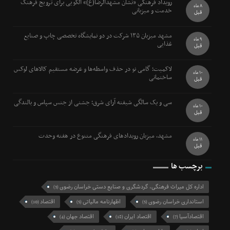
رویداد فرهنگی «نشان مشهدالرضا(ع)» الگویی برای ترویج فرهنگ
8 ماه
خدمت و میزبانی
قبل
مشهد میزبان ۱۳۵ شرکت در دو نمایشگاه تخصصی چاپ و صنایع
9 ماه
غذایی
قبل
لاکمیت؛ گامی نو در حذف واسطه‌ها و عرضه مستقیم کالاهای لوکس
10 ماه
ساختمانی
قبل
سی و یک سالگی شیفته آرای شرق؛ جشنی از جنس سپاس و بالندگی
10 ماه
قبل
مشهد، میزبان رویدادهای فرهنگی متنوع در هفته وحدت
11 ماه
قبل
برچسب ها
اداره کل میراث فرهنگی، گردشگری و صنایع دستی خراسان رضوی
(3)
استانداری خراسان رضوی
اظهارنامه مالیاتی
اقتصاد
(10)
(5)
(5)
اقتصادآسیا
اقتصاد ایران
اقتصاد جهان
(4)
(18)
(7)