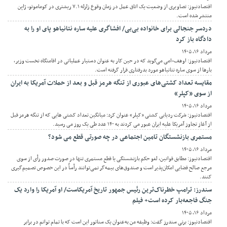
اقتصادنیوز: تصاویری از وضعیت یک اتاق عمل در زمان وقوع زلزله ۷.۱ ریشتری در کوماموتو، ژاپن
منتشر شده است.
دردسر جنجالی برای خانواده بی‌بی/ افشاگری علیه ساره نتانیاهو پای او را به
دادگاه باز کرد
مرداد ۱۶, ۱۴۰۵
اقتصادنیوز: اوهف-امی می‌گوید که در حین کار به عنوان دستیار عملیاتی در اقامتگاه نخست وزیر،
بارها از سوی ساره نتانیاهو مورد بدرفتاری قرار گرفته است.
مقایسه تعداد کشتی‌های عبوری از تنگه هرمز قبل و بعد از حملات آمریکا به ایران
از سوی «کپلر»
مرداد ۱۶, ۱۴۰۵
اقتصادنیوز: شرکت ردیابی کشتی «کپلر» عنوان کرد: میانگین تعداد کشتی هایی که از تنگه هرمز قبل
از آغاز تجاوز آمریکا علیه ایران عبور می کردند به ۱۴۰ عدد طی یک روز می رسید.
مستمری بازنشستگان تامین اجتماعی در چه صورتی قطع می شود؟
مرداد ۱۶, ۱۴۰۵
اقتصادنیوز: مطابق قوانین، لغو حکم بازنشستگی یا قطع مستمری تنها در صورت صدور رأی از سوی
مرجع صالح قضایی امکان‌پذیر است و صندوق‌های بیمه‌گر نمی‌توانند رأساً در این خصوص تصمیم‌گیری
کنند.
سندرز: ترامپ خطرناک‌ترین رئیس جمهور تاریخ آمریکاست/ او آمریکا را وارد یک
جنگ فاجعه‌بار کرده است+ فیلم
مرداد ۱۶, ۱۴۰۵
اقتصادنیوز: برنی سندرز گفت: وظیفه من به‌عنوان یک سناتور این است که با تمام توانم در برابر