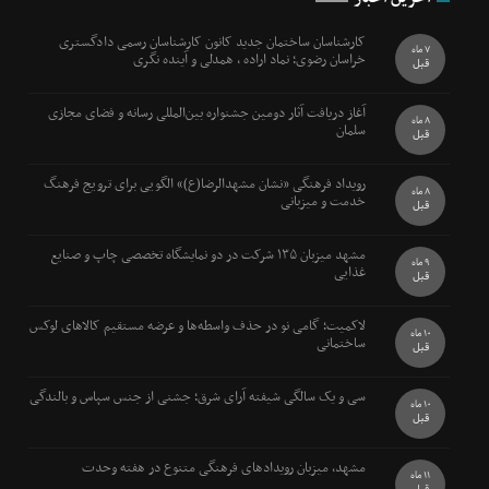
کارشناسان ساختمان جدید کانون کارشناسان رسمی دادگستری
7 ماه
خراسان رضوی؛ نماد اراده ، همدلی و آینده نگری
قبل
آغاز دریافت آثار دومین جشنواره بین‌المللی رسانه و فضای مجازی
8 ماه
سلمان
قبل
رویداد فرهنگی «نشان مشهدالرضا(ع)» الگویی برای ترویج فرهنگ
8 ماه
خدمت و میزبانی
قبل
مشهد میزبان ۱۳۵ شرکت در دو نمایشگاه تخصصی چاپ و صنایع
9 ماه
غذایی
قبل
لاکمیت؛ گامی نو در حذف واسطه‌ها و عرضه مستقیم کالاهای لوکس
10 ماه
ساختمانی
قبل
سی و یک سالگی شیفته آرای شرق؛ جشنی از جنس سپاس و بالندگی
10 ماه
قبل
مشهد، میزبان رویدادهای فرهنگی متنوع در هفته وحدت
11 ماه