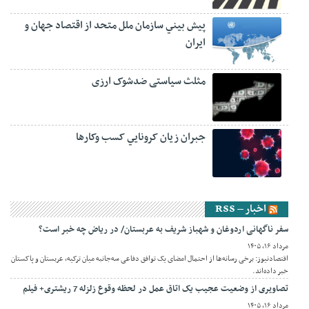
پيش‏ بيني سازمان ملل متحد از اقتصاد جهان و
ايران
مثلث سیاستی ضدشوک ارزی
جبران زيان کرونايي کسب وکارها
اخبار – RSS
سفر ناگهانی اردوغان و شهباز شریف به عربستان/ در ریاض چه خبر است؟
مرداد ۱۶, ۱۴۰۵
اقتصادنیوز: برخی رسانه‌ها از احتمال امضای یک توافق دفاعی سه‌جانبه میان ترکیه، عربستان و پاکستان
خبر داده‌اند.
تصاویری از وضعیت عجیب یک اتاق عمل در لحظه وقوع زلزله 7 ریشتری+ فیلم
مرداد ۱۶, ۱۴۰۵