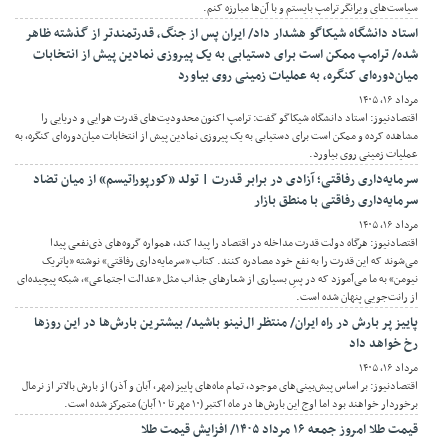
سیاست‌های ویرانگر ترامپ بایستم و با آن‌ها مبارزه کنم.
استاد دانشگاه شیکاگو هشدار داد/ ایران پس از جنگ، قدرتمندتر از گذشته ظاهر
شده/ ترامپ ممکن است برای دستیابی به یک پیروزی نمادین پیش از انتخابات
میان‌دوره‌ای کنگره، به عملیات زمینی روی بیاورد
مرداد ۱۶, ۱۴۰۵
اقتصادنیوز: استاد دانشگاه شیکاگو گفت: ترامپ اکنون محدودیت‌های قدرت هوایی و دریایی را
مشاهده کرده و ممکن است برای دستیابی به یک پیروزی نمادین پیش از انتخابات میان‌دوره‌ای کنگره، به
عملیات زمینی روی بیاورد.
سرمایه‌داری رفاقتی؛ آزادی در برابر قدرت | تولد «کورپوراتیسم» از میان تضاد
سرمایه‌داری رفاقتی با منطق بازار
مرداد ۱۶, ۱۴۰۵
اقتصادنیوز: هرگاه دولت قدرت مداخله در اقتصاد را پیدا کند، همواره گروه‌های ذی‌نفعی پیدا
می‌شوند که این قدرت را به نفع خود مصادره کنند. کتاب «سرمایه‌داری رفاقتی» نوشته «پاتریک
نیومن» به ما می‌آموزد که در پسِ بسیاری از شعارهای جذاب مثل «عدالت اجتماعی»، شبکه پیچیده‌ای
از رانت‌جویی پنهان شده است.
پاییز پر بارش در راه ایران/ منتظر ال‌نینو باشید/ بیشترین بارش‌ها در این روزها
رخ خواهد داد
مرداد ۱۶, ۱۴۰۵
اقتصادنیوز: بر اساس پیش‌بینی‌های موجود، تمام ماه‌های پاییز (مهر، آبان و آذر) از بارش بالاتر از نرمال
برخوردار خواهند بود اما اوج این بارش‌ها در ماه اکتبر (۱۰ مهر تا ۱۰ آبان) متمرکز شده است.
قیمت طلا امروز جمعه ۱۶ مرداد ۱۴۰۵/ افزایش قیمت طلا