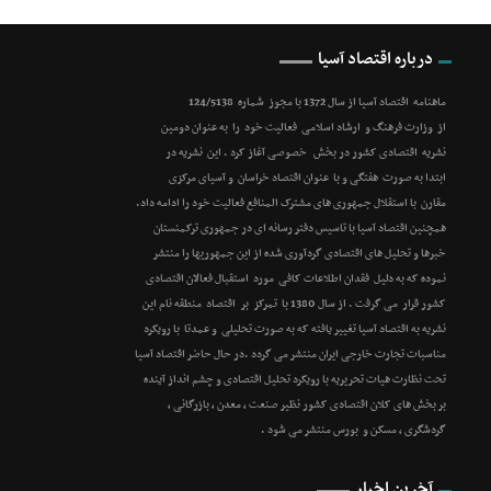
درباره اقتصاد آسیا
ماهنامه اقتصاد آسیا از سال 1372 با مجوز شماره 124/5138
از وزارت فرهنگ و ارشاد اسلامی فعالیت خود را به عنوان دومین
نشریه اقتصادی کشور در بخش خصوصی آغاز کرد . این نشریه در
ابتدا به صورت هفتگی و با عنوان اقتصاد خراسان و آسیای مرکزی
مقارن با استقلال جمهوری های مشترک المنافع فعالیت خود را ادامه داد.
همچنین اقتصاد آسیا با تاسیس دفتر رسانه ای در جمهوری ترکمنستان
خبرها و تحلیل های اقتصادی گردآوری شده از این جمهوریها را منتشر
نموده که به دلیل فقدان اطلاعات کافی مورد استقبال فعالان اقتصادی
کشور قرار می گرفت . از سال 1380 با تمرکز بر اقتصاد منطقه نام این
نشریه به اقتصاد آسیا تغییر یافته که به صورت تحلیلی و عمدتا با رویکرد
مناسبات تجارت خارجی ایران منتشر می گردد .در حال حاضر اقتصاد آسیا
تحت نظارت هیات تحریریه با رویکرد تحلیل اقتصادی و چشم انداز آینده
بر بخش های کلان اقتصادی کشور نظیر صنعت ، معدن ، بازرگانی ،
گردشگری ، مسکن و بورس منتشر می شود .
آخرین اخبار