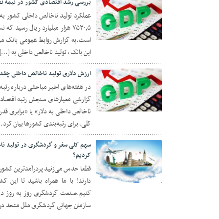
بررسی رشد اقتصادی کشور در نیمه نخست سال ۱۴۰۰ و پیش بینی ر
03 فوریه 2022
است.به گزارش روابط عمومی بانک مر
این بانک ، تولید ناخالص داخلی به […]
ارزش دلاری تولید ناخالص داخلی چقدر 
در هفته‌های اخیر مباحثی درباره رتبه
گزارشی معیارهای سنجش رتبه اقتصادی 
30 سپتامبر 2021
کلی، برای رتبه‌بندی کشورها بیان کرد. 
سهم کلی سفر و گردشگری در تولید ن
کردیم؟
قطعا حدس می‌زنید پردرآمدترین کشوره
15 ژوئن 2020
دارند! با ما همراه باشید تا این کش
کنیم.صنعت گردشگری روز به روز د
سازمان جهانی گردشگری ملل متحد در سال ۱۸