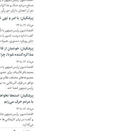
اقتصادنیوز: رئیس‌جمهور با 
نفر از اعضای دارای حق رأی 
پزشکیان: با امر و نهی ن
مرداد ۱۶, ۱۴۰۵
اقتصادنیوز:رئیس‌جمهور با تأ
گفت اداره درست کشور با دست
جای رویکرد دستوری، همراه م
پزشکیان: خودمان از قا
مذاکره‌کننده شود/ چرا 
مرداد ۱۶, ۱۴۰۵
اقتصادنیوز:رئیس‌جمهور با ت
محمدباقر قالیباف برای حضور
مجموعه‌های مختلف نظام بود
توافق در طرف آمریکایی به دون
رئیس‌جمهور امضا کند.
پزشکیان: استعفا نخواهم
با مردم حرف می‌زنم
مرداد ۱۶, ۱۴۰۵
اقتصادنیوز: رئیس‌جمهور شای
و گفت در برابر کارشکنی‌ها خو
می‌گذارد.