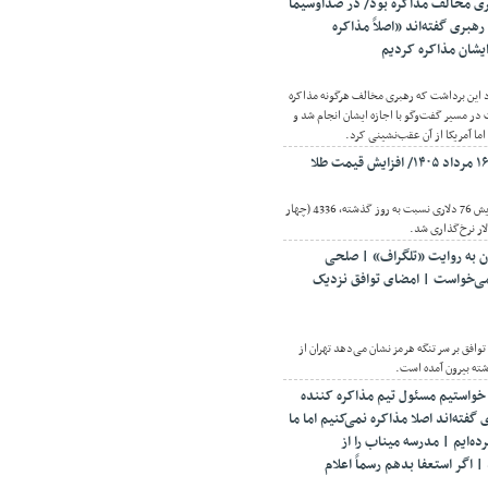
ری مخالف مذاکره بود/ در صداوسیما
رهبری گفته‌اند «اصلاً مذاکره
 ایشان مذاکره کردیم
د این برداشت که رهبری مخالف هرگونه مذاکره
در مسیر گفت‌وگو با اجازه ایشان انجام شد و
ا آمریکا از آن عقب‌نشینی کرد.
اقتصادنیوز: قیمت طلا با افزایش 76 دلاری نسبت به روز گذشته، 4336 (چهار
ر نرخ‌گذاری شد.
ان به روایت «تلگراف» | صلحی
می‌خواست | امضای توافق نزدیک
توافق بر سر تنگه هرمز نشان می‌دهد تهران از
شته بیرون آمده است.
 خواستیم مسئول تیم مذاکره کننده
فته‌اند اصلا مذاکره نمی‌کنیم اما ما
رده‌ایم | مدرسه میناب را از
اگر استعفا بدهم رسماً اعلام