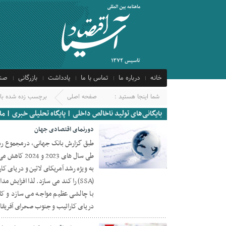
خانه
درباره ما
تماس با ما
یادداشت
بازرگانی
صنع
شما اینجا هستید :
صفحه اصلی
برچسب زده شده با 
بایگانی‌های تولید ناخالص داخلی | پایگاه تحلیلی خبری | ما
دورنمای اقتصادی جهان
طی سال ‌های 
12 سپتامبر 2023
(SSA) را کند می سازد. لذا افزایش
با چالشی عظیم مواجه می سازد و کا
دریای کارائیب و جنوب صحرای آفریقا 