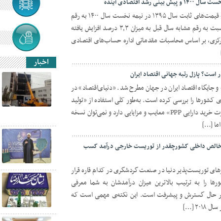
شد اقتصادی آینده
عملکرد تولید ناخالص داخلی کشور به قیمت‌های ثابت سال ۱۳۹۵ در نیمه نخست سال ۱۴۰۰ به رقم
۷۵۳۰٫۵ هزار میلیارد ریال رسید که نسبت به رقم مشابه سال قبل به میزان ۳٫۳ درصد افزایش یافته
کزی، بر اساس محاسبات مقدماتی اداره حساب‌های اقتصادی
اخبار
است؟ پازل رتبه جهانی اقتصاد ایران
 و جایگاه اقتصاد ایران در جهان مطرح شد. «دنیای‌اقتصاد» در
کشورها را بررسی کرده است. به‌طور کلی استفاده از «تولید
ناخالص داخلی به دلار» یا «برابری قدرت خرید دارایی PPP» معایب و مزایایی دارد و نمی‌توان نسخه
اما […]
اخالص داخلی کشورچقدر از توریست خارجی درآمد کسب
ای توریست‌پذیر دنیا در صنعت گردشگری در کدام قاره قرار
ورها را به ترتیب بالاترین میزان درآمدشان به شما معرفی
ر حال گسترش و پیشرفت است. این نکته‌ی مهمی است که
۲۰ […]