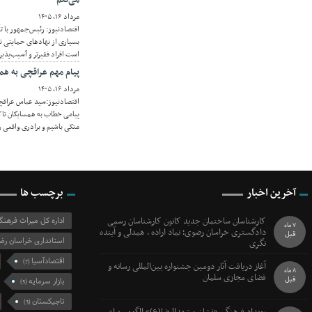
مرداد ۱۶, ۱۴۰۵
اقتصادنیوز: رئیس‌جمهور با 
بسیاری از نهادهای حمایتی ت
است افراد فقیرتر و آسیب‌پذی
پیام مهم عراقچی به همس
مرداد ۱۶, ۱۴۰۵
اقتصادنیوز:سید عباس عراقچی
پیامی خطاب به همسایگان تاکی
متکی باشیم و برادری واقعی ر
آخرین اخبار
برچسب ها
کارشناسان ساختمان جدید کانون کارشناسان رسمی
اداره کل میراث فرهن
7 ماه
دادگستری خراسان رضوی؛ نماد اراده ، همدلی و آینده
قبل
استانداری خراسان رض
نگری
اقتصادآسیا
(7)
آغاز دریافت آثار دومین جشنواره بین‌المللی رسانه و
8 ماه
فضای مجازی سلمان
قبل
بازار سرمایه
(5)
تاجیکستان
(3)
رویداد فرهنگی «نشان مشهدالرضا(ع)» الگویی برای