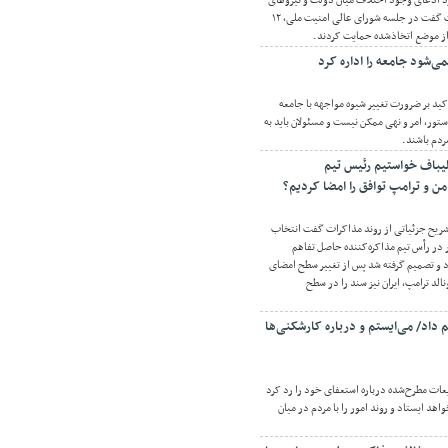
رد ادعای وجود اختلاف میان دولت و نیروهای
مسلح درباره جنگ و مذاکرات گفت در جلسه شورای عالی امنیت ملی، ۱۲
از موضع اتخاذشده حمایت کردند.
می‌شود جامعه را اداره کرد
کید بر ضرورت تغییر شیوه مواجهه با جامعه
ور، امر و نهی ممکن نیست و مسئولان باید به
ردم باشند.
لیباف خواستیم رئیس تیم
من و ترامپ توافق را امضا کردیم؟
شریح جزئیاتی از روند مذاکرات گفت انتخاب
 در رأس تیم مذاکره‌کننده حاصل تفاهم
 و تصمیم گرفته شد پس از تغییر سطح امضای
الد ترامپ، ایران نیز سند را در سطح
 داد/ می‌ایستم و درباره کارشکنی‌ها
عات مطرح‌شده درباره استعفای خود را رد کرد
اهد ایستاد و روند امور را با مردم در میان