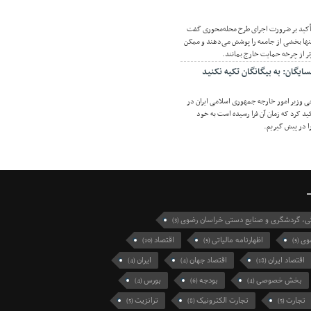
تأکید بر ضرورت اجرای طرح محله‌محوری گفت
نها بخشی از جامعه را پوشش می‌دهند و ممکن
رتر از چرخه حمایت خارج بمانند.
ایگان: به بیگانگان تکیه نکنید
 وزیر امور خارجه جمهوری اسلامی ایران در
د کرد که زمان آن فرا رسیده است به خود
ا در پیش گیریم.
گی، گردشگری و صنایع دستی خراسان رضوی
(3)
وی
اظهارنامه مالیاتی
اقتصاد
(10)
(5)
(5)
اقتصاد ایران
اقتصاد جهان
ایران
(4)
(4)
(18)
بخش خصوصی
بودجه
بورس
(4)
(6)
(4)
تجارت
تجارت الکترونیک
ترانزیت
(5)
(8)
(5)