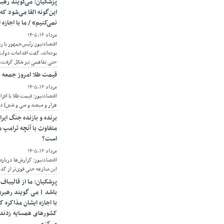
پزشکیان: می‌گویند رهب
این‌گونه القا می‌شود که 
نمی‌کنیم» / ما با اجازه
مرداد ۱۶, ۱۴۰۵
اقتصادنیوز:رئیس‌جمهور با ر
بوده‌اند، گفت اقدامات دولت 
حتی تفاهمی نیز شکل گرفت، ام
قیمت طلا امروز جمعه ۱۶ مرداد ۱۴۰۵/ افزایش قیمت طلا
مرداد ۱۶, ۱۴۰۵
هزار و سیصد و سی و شش) دلا
برنده و بازنده جنگ ایر
متفاوت با آنچه ترامپ 
است؟
مرداد ۱۶, ۱۴۰۵
اقتصادنیوز: گزارش‌ها درباره 
این منازعه حتی قوی‌تر از گذ
پزشکیان: ما از قالیباف
باشد | می گویند رهبری گ
با اجازه ایشان مذاکره ک
کشورهای همسایه زدند | 
می‌کنم