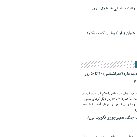
مثلث سیاستی ضدشوک ارزی
جبران زيان کرونايي کسب وکارها
گرمای تابستان تا کی ادامه دارد؟/هواشناسی: ۴۰ تا ۵۰ روز
م
قلیم سازمان هواشناسی اعلام کرد موج گرمای
شدید و فراگیری در پیش نیست، اما حدود ۴۰ تا ۵۰ روز دیگر گرمای نسبی
مه شمالی کشور در روزهای آینده یک تا سه
د.
مه جنگ: همین‌جوری نگویید بزن/