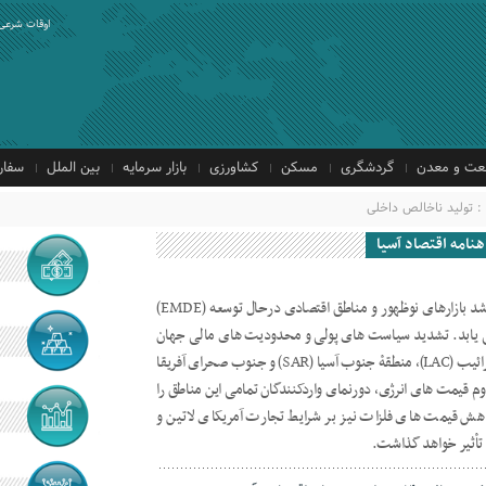
اوقات شرعی
ت و معدن
گردشگری
مسکن
کشاورزی
بازار سرمایه
بین الملل
سفار
: تولید ناخالص داخلی
هنامه اقتصاد آسیا
طبق گزارش بانک جهانی، درمجموع رشد بازارهای نوظهور و مناطق اقتصادی درحال توسعه (EMDE)
2023 و 2024 کاهش می یابد. تشدید سیاست های پولی و محدودیت های مالی جهان
به ویژه رشد آمریکای لاتین و دریای کارائیب (LAC)، منطقۀ جنوب آسیا (SAR) و جنوب صحرای آفریقا
 مداوم قیمت های انرژی، دورنمای واردکنندگان تمامی این مناطق را
هش قیمت های فلزات نیز بر شرایط تجارت آمریکای لاتین و
تأثیر خواهد گذاشت.