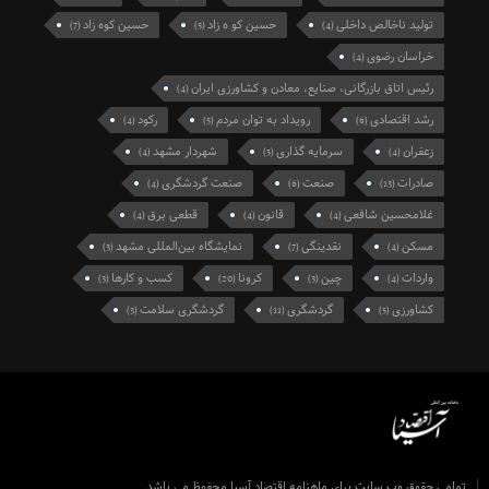
تولید ناخالص داخلی
حسین کو ه زاد
حسین کوه زاد
(7)
(5)
(4)
خراسان رضوی
(4)
رئیس اتاق بازرگانی، صنایع، معادن و کشاورزی ایران
(4)
رشد اقتصادی
رویداد به توان مردم
رکود
(4)
(5)
(6)
زعفران
سرمایه گذاری
شهردار مشهد
(4)
(5)
(4)
صادرات
صنعت
صنعت گردشگری
(4)
(6)
(13)
غلامحسین شافعی
قانون
قطعی برق
(4)
(4)
(4)
مسکن
نقدینگی
نمایشگاه بین‌المللی مشهد
(3)
(7)
(4)
واردات
چین
کرونا
کسب و کارها
(3)
(20)
(3)
(4)
کشاورزی
گردشگری
گردشگری سلامت
(3)
(11)
(5)
تمامی حقوق وب سایت برای ماهنامه اقتصاد آسیا محفوظ می باشد