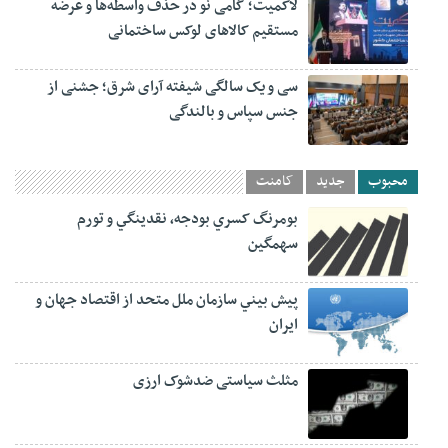
لاکمیت؛ گامی نو در حذف واسطه‌ها و عرضه
مستقیم کالاهای لوکس ساختمانی
سی و یک سالگی شیفته آرای شرق؛ جشنی از
جنس سپاس و بالندگی
محبوب
جدید
کامنت
بومرنگ کسري بودجه، نقدينگي و تورم
سهمگين
پيش‏ بيني سازمان ملل متحد از اقتصاد جهان و
ايران
مثلث سیاستی ضدشوک ارزی