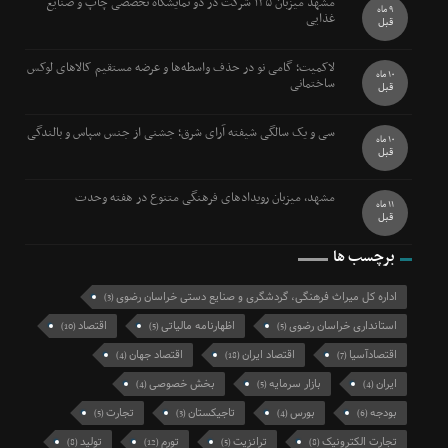
مشهد میزبان ۱۳۵ شرکت در دو نمایشگاه تخصصی چاپ و صنایع
9 ماه
غذایی
قبل
لاکمیت؛ گامی نو در حذف واسطه‌ها و عرضه مستقیم کالاهای لوکس
10 ماه
ساختمانی
قبل
سی و یک سالگی شیفته آرای شرق؛ جشنی از جنس سپاس و بالندگی
10 ماه
قبل
مشهد، میزبان رویدادهای فرهنگی متنوع در هفته وحدت
11 ماه
قبل
برچسب ها
اداره کل میراث فرهنگی، گردشگری و صنایع دستی خراسان رضوی
(3)
استانداری خراسان رضوی
اظهارنامه مالیاتی
اقتصاد
(10)
(5)
(5)
اقتصادآسیا
اقتصاد ایران
اقتصاد جهان
(4)
(18)
(7)
ایران
بازار سرمایه
بخش خصوصی
(4)
(5)
(4)
بودجه
بورس
تاجیکستان
تجارت
(5)
(3)
(4)
(6)
تجارت الکترونیک
ترانزیت
تورم
تولید
(8)
(12)
(5)
(8)