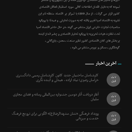
خبرها و تحلیل های اقتصادی گردآوری شده از این جمهوریها را منتشر
نموده که به دلیل فقدان اطلاعات کافی مورد استقبال فعالان اقتصادی
کشور قرار می گرفت . از سال 1380 با تمرکز بر اقتصاد منطقه نام این
نشریه به اقتصاد آسیا تغییر یافته که به صورت تحلیلی و عمدتا با رویکرد
مناسبات تجارت خارجی ایران منتشر می گردد .در حال حاضر اقتصاد آسیا
تحت نظارت هیات تحریریه با رویکرد تحلیل اقتصادی و چشم انداز آینده
بر بخش های کلان اقتصادی کشور نظیر صنعت ، معدن ، بازرگانی ،
گردشگری ، مسکن و بورس منتشر می شود .
آخرین اخبار
کارشناسان ساختمان جدید کانون کارشناسان رسمی دادگستری
7 ماه
خراسان رضوی؛ نماد اراده ، همدلی و آینده نگری
قبل
آغاز دریافت آثار دومین جشنواره بین‌المللی رسانه و فضای مجازی
7 ماه
سلمان
قبل
رویداد فرهنگی «نشان مشهدالرضا(ع)» الگویی برای ترویج فرهنگ
7 ماه
خدمت و میزبانی
قبل