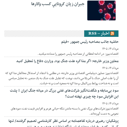
جبران زيان کرونايي کسب وکارها
اخبار – RSS
حاشیه جالب مصاحبه رئیس جمهور +فیلم
مرداد ۱۴, ۱۴۰۵
اقتصادنیوز: در ادامه لحظاتی از مصاحبه رئیس جمهور را مشاده میکنید.
معاون وزیر خارجه: اگر مذاکره علت جنگ بود، وزارت دفاع را تعطیل کنید
مرداد ۱۴, ۱۴۰۵
اقتصادنیوز: معاون دیپلماسی اقتصادی وزیر خارجه، در مطلبی با انتقاد از استدلال مخالفان مذاکره که
آن را علت اصلی جنگ با آمریکا می‌دانند، نوشت که تقلیل علت جنگ به یک متغیر، نه تحلیل سیاسی
است و نه شناخت روابط بین‌الملل، و مذاکره نه معجزه است و نه خیانت.
سود بی‌سابقه و شگفت‌انگیز شرکت‌های نفتی بزرگ در میانه جنگ ایران | پشت
این افزایش سود چه چیزی نهفته است؟
مرداد ۱۴, ۱۴۰۵
اقتصادنیوز:شرکت‌های بزرگ نفتی با بسته ماندن تنگه حیاتی هرمز و افزایش قیمت نفت، سودهای
نجومی به دست آورده‌اند.
پزشکیان: رهبری درباره تفاهمنامه بر اساس نظر کارشناسی تصمیم گرفتند/ تنها
کسانی که در خیابان بودند ایران را نگه نداشتند همه سهیم هستند