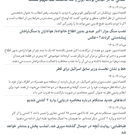
مرداد ۱۴, ۱۴۰۵
اقتصادنیوز: پزشکیان در گفت‌وگوی تلویزیونی با مردم، با توصیف رهبر انقلاب به عنوان شخصیتی
استثنایی از نظر اخلاق، منطق و تواضع، گفت که اوضاع کنونی سخت‌ترین شرایط پس از انقلاب است و
اگر با مردم باشیم، هیچ قدرتی نمی‌تواند ما را زمین‌گیر کند.
نصب سنگ مزار اکبر عبدی بدون اطلاع خانواده/ هواداران یا سنگ‌تراشان
پیشدستی کردند؟ +عکس
مرداد ۱۴, ۱۴۰۵
اقتصادنیوز: هنوز دو هفته از درگذشت اکبر عبدی نگذشته که یک یا چند نفر از هوادارانش بدون اطلاع
همسر و دختر او، سنگی بر مزار این بازیگر نصب کرده‌اند؛ موضوعی که پیش‌تر در قطعه هنرمندان
بهشت‌زهرا نیز سابقه داشته و برخی آن را به جذب مخاطب یا فعالیت سنگ‌تراشان نسبت می‌دهند.
خط و نشان نخست وزیر سابق اسرائیل برای قطر
مرداد ۱۴, ۱۴۰۵
اقتصادنیوز: نخست‌وزیر سابق اسرائیل، در جریان بازدید از منطقه نتیو هعسراه در اطراف نوار غزه، با
بیان اینکه قطر سرنوشت غزه را در دست گرفته و تصمیم‌ها در دوحه اتخاذ می‌شود، از قصد خود برای
اعلام رسمی قطر به عنوان کشور متخاصم در صورت بازگشت به قدرت خبر داد
ادعاهای جدید سنتکام درباره محاصره دریایی/ وارد ۲ کشتی شدیم
مرداد ۱۴, ۱۴۰۵
اقتصادنیوز: سنتکام مدعی شد که تاکنون مسیر ۴۸ کشتی تجاری را تغییر داده، ۲ کشتی را از کار
انداخته و وارد ۲ کشتی دیگر شده‌ایم. ما همچنان به اعمال محاصره علیه ایران ادامه می‌دهیم!
طباطبایی: روایت آنچه در دوسال گذشته سپری شد، امشب پخش و منتشر خواهد
شد