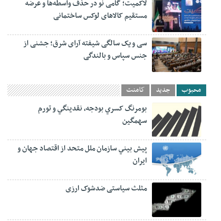
لاکمیت؛ گامی نو در حذف واسطه‌ها و عرضه
مستقیم کالاهای لوکس ساختمانی
سی و یک سالگی شیفته آرای شرق؛ جشنی از
جنس سپاس و بالندگی
محبوب
جدید
کامنت
بومرنگ کسري بودجه، نقدينگي و تورم
سهمگين
پيش‏ بيني سازمان ملل متحد از اقتصاد جهان و
ايران
مثلث سیاستی ضدشوک ارزی