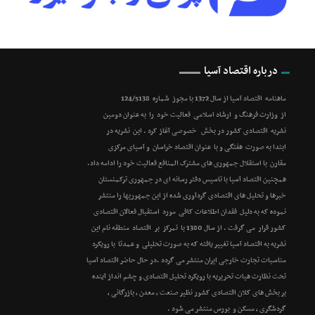
درباره اقتصاد آسیا
ماهنامه اقتصاد آسیا از سال 1372 با مجوز شماره 124/5138
از وزارت فرهنگ و ارشاد اسلامی فعالیت خود را به عنوان دومین
نشریه اقتصادی کشور در بخش خصوصی آغاز کرد . این نشریه در
ابتدا به صورت هفتگی و با عنوان اقتصاد خراسان و آسیای مرکزی
مقارن با استقلال جمهوری های مشترک المنافع فعالیت خود را ادامه داد.
همچنین اقتصاد آسیا با تاسیس دفتر رسانه ای در جمهوری ترکمنستان
خبرها و تحلیل های اقتصادی گردآوری شده از این جمهوریها را منتشر
نموده که به دلیل فقدان اطلاعات کافی مورد استقبال فعالان اقتصادی
کشور قرار می گرفت . از سال 1380 با تمرکز بر اقتصاد منطقه نام این
نشریه به اقتصاد آسیا تغییر یافته که به صورت تحلیلی و عمدتا با رویکرد
مناسبات تجارت خارجی ایران منتشر می گردد .در حال حاضر اقتصاد آسیا
تحت نظارت هیات تحریریه با رویکرد تحلیل اقتصادی و چشم انداز آینده
بر بخش های کلان اقتصادی کشور نظیر صنعت ، معدن ، بازرگانی ،
گردشگری ، مسکن و بورس منتشر می شود .