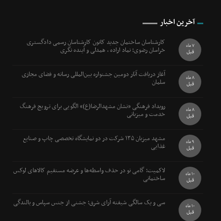
آخرین اخبار
کارشناسان ساختمان جدید کانون کارشناسان رسمی دادگستری
7 ماه
خراسان رضوی؛ نماد اراده ، همدلی و آینده نگری
قبل
آغاز دریافت آثار دومین جشنواره بین‌المللی رسانه و فضای مجازی
8 ماه
سلمان
قبل
رویداد فرهنگی «نشان مشهدالرضا(ع)» الگویی برای ترویج فرهنگ
8 ماه
خدمت و میزبانی
قبل
مشهد میزبان ۱۳۵ شرکت در دو نمایشگاه تخصصی چاپ و صنایع
9 ماه
غذایی
قبل
لاکمیت؛ گامی نو در حذف واسطه‌ها و عرضه مستقیم کالاهای لوکس
10 ماه
ساختمانی
قبل
سی و یک سالگی شیفته آرای شرق؛ جشنی از جنس سپاس و بالندگی
10 ماه
قبل