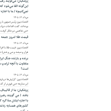
پزشکیان: می‌گویند رهب
این‌گونه القا می‌شود که 
نمی‌کنیم» / ما با اجازه
مرداد ۱۶, ۱۴۰۵
اقتصادنیوز:رئیس‌جمهور با ر
بوده‌اند، گفت اقدامات دولت 
حتی تفاهمی نیز شکل گرفت، ام
قیمت طلا امروز جمعه ۱۶ مرداد ۱۴۰۵/ افزایش قیمت طلا
مرداد ۱۶, ۱۴۰۵
هزار و سیصد و سی و شش) دلا
برنده و بازنده جنگ ایر
متفاوت با آنچه ترامپ 
است؟
مرداد ۱۶, ۱۴۰۵
اقتصادنیوز: گزارش‌ها درباره 
این منازعه حتی قوی‌تر از گذ
پزشکیان: ما از قالیباف
باشد | می گویند رهبری گ
با اجازه ایشان مذاکره ک
کشورهای همسایه زدند | 
می‌کنم