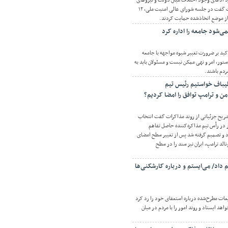
رد ادعای وجود اختلاف میان دولت و نیروهای
مسلح درباره جنگ و مذاکرات گفت در جلسه شورای عالی امنیت ملی، ۱۲
از موضع اتخاذشده حمایت کردند.
می‌شود جامعه را اداره کرد
کید بر ضرورت تغییر شیوه مواجهه با جامعه
ور، امر و نهی ممکن نیست و مسئولان باید به
ردم باشند.
لیباف خواستیم رئیس تیم
من و ترامپ توافق را امضا کردیم؟
شریح جزئیاتی از روند مذاکرات گفت انتخاب
 در رأس تیم مذاکره‌کننده حاصل تفاهم
 و تصمیم گرفته شد پس از تغییر سطح امضای
الد ترامپ، ایران نیز سند را در سطح
 داد/ می‌ایستم و درباره کارشکنی‌ها
عات مطرح‌شده درباره استعفای خود را رد کرد
اهد ایستاد و روند امور را با مردم در میان