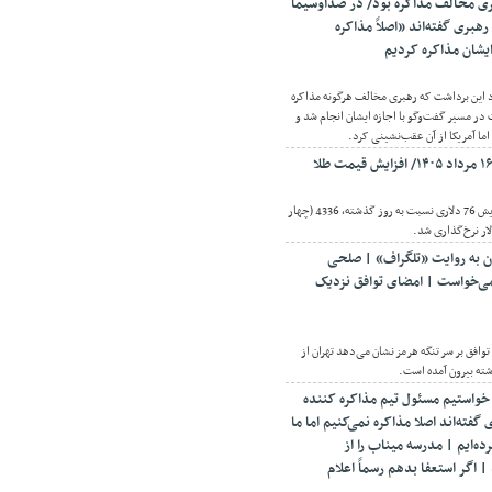
ری مخالف مذاکره بود/ در صداوسیما
رهبری گفته‌اند «اصلاً مذاکره
 ایشان مذاکره کردیم
د این برداشت که رهبری مخالف هرگونه مذاکره
در مسیر گفت‌وگو با اجازه ایشان انجام شد و
ا آمریکا از آن عقب‌نشینی کرد.
اقتصادنیوز: قیمت طلا با افزایش 76 دلاری نسبت به روز گذشته، 4336 (چهار
ر نرخ‌گذاری شد.
ان به روایت «تلگراف» | صلحی
می‌خواست | امضای توافق نزدیک
توافق بر سر تنگه هرمز نشان می‌دهد تهران از
شته بیرون آمده است.
 خواستیم مسئول تیم مذاکره کننده
فته‌اند اصلا مذاکره نمی‌کنیم اما ما
رده‌ایم | مدرسه میناب را از
اگر استعفا بدهم رسماً اعلام