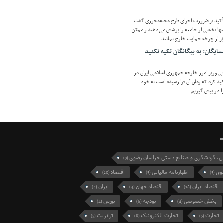
تأکید بر ضرورت اجرای طرح محله‌محوری گفت
نها بخشی از جامعه را پوشش می‌دهند و ممکن
رتر از چرخه حمایت خارج بمانند.
ایگان: به بیگانگان تکیه نکنید
 وزیر امور خارجه جمهوری اسلامی ایران در
د کرد که زمان آن فرا رسیده است به خود
ا در پیش گیریم.
گی، گردشگری و صنایع دستی خراسان رضوی
(3)
وی
اظهارنامه مالیاتی
اقتصاد
(10)
(5)
(5)
اقتصاد ایران
اقتصاد جهان
ایران
(4)
(4)
(18)
بخش خصوصی
بودجه
بورس
(4)
(6)
(4)
تجارت
تجارت الکترونیک
ترانزیت
(5)
(8)
(5)