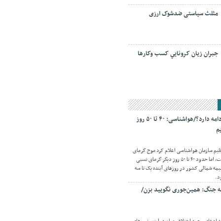
مثلث سیاستی ضدشوک ارزی
جبران زيان کرونايي کسب وکارها
گرمای تابستان تا کی ادامه دارد؟/هواشناسی: ۴۰ تا ۵۰ روز
م
قلیم سازمان هواشناسی اعلام کرد موج گرمای
شدید و فراگیری در پیش نیست، اما حدود ۴۰ تا ۵۰ روز دیگر گرمای نسبی
مه شمالی کشور در روزهای آینده یک تا سه
د.
مه جنگ: همین‌جوری نگویید بزن/