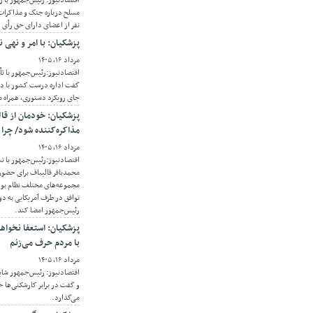
اقتصادنیوز: رئیس‌جمهور با 
نفر از اعضای دارای حق رأی 
پزشکیان: با امر و نهی ن
مرداد ۱۶, ۱۴۰۵
اقتصادنیوز:رئیس‌جمهور با تأ
گفت اداره درست کشور با دست
جای رویکرد دستوری، همراه م
پزشکیان: خودمان از قا
مذاکره‌کننده شود/ چرا 
مرداد ۱۶, ۱۴۰۵
اقتصادنیوز:رئیس‌جمهور با ت
محمدباقر قالیباف برای حضور
مجموعه‌های مختلف نظام بود
توافق در طرف آمریکایی به دون
رئیس‌جمهور امضا کند.
پزشکیان: استعفا نخواهم
با مردم حرف می‌زنم
مرداد ۱۶, ۱۴۰۵
اقتصادنیوز: رئیس‌جمهور شای
و گفت در برابر کارشکنی‌ها خو
می‌گذارد.