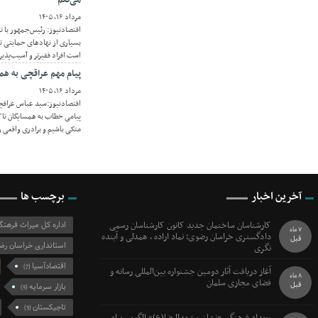
مرداد ۱۶, ۱۴۰۵
اقتصادنیوز: رئیس‌جمهور با 
بسیاری از نهادهای حمایتی ت
است افراد فقیرتر و آسیب‌پذی
پیام مهم عراقچی به همس
مرداد ۱۶, ۱۴۰۵
اقتصادنیوز:سید عباس عراقچی
پیامی خطاب به همسایگان تاکی
متکی باشیم و برادری واقعی ر
آخرین اخبار
برچسب ها
کارشناسان ساختمان جدید کانون کارشناسان رسمی
اداره کل میراث فرهن
7 ماه
دادگستری خراسان رضوی؛ نماد اراده ، همدلی و آینده
قبل
استانداری خراسان رض
نگری
اقتصادآسیا
(7)
آغاز دریافت آثار دومین جشنواره بین‌المللی رسانه و
8 ماه
فضای مجازی سلمان
قبل
بازار سرمایه
(5)
تاجیکستان
(3)
رویداد فرهنگی «نشان مشهدالرضا(ع)» الگویی برای