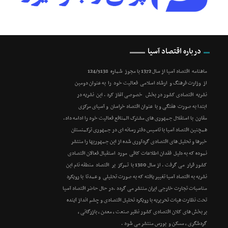
درباره اقتصاد آسیا
ماهنامه اقتصاد آسیا از سال 1372 با مجوز شماره 124/5138
از وزارت فرهنگ و ارشاد اسلامی فعالیت خود را به عنوان دومین
نشریه اقتصادی کشور در بخش خصوصی آغاز کرد . این نشریه در
ابتدا به صورت هفتگی و با عنوان اقتصاد خراسان و آسیای مرکزی
مقارن با استقلال جمهوری های مشترک المنافع فعالیت خود را ادامه داد.
همچنین اقتصاد آسیا با تاسیس دفتر رسانه ای در جمهوری ترکمنستان
خبرها و تحلیل های اقتصادی گردآوری شده از این جمهوریها را منتشر
نموده که به دلیل فقدان اطلاعات کافی مورد استقبال فعالان اقتصادی
کشور قرار می گرفت . از سال 1380 با تمرکز بر اقتصاد منطقه نام این
نشریه به اقتصاد آسیا تغییر یافته که به صورت تحلیلی و عمدتا با رویکرد
مناسبات تجارت خارجی ایران منتشر می گردد .در حال حاضر اقتصاد آسیا
تحت نظارت هیات تحریریه با رویکرد تحلیل اقتصادی و چشم انداز آینده
بر بخش های کلان اقتصادی کشور نظیر صنعت ، معدن ، بازرگانی ،
گردشگری ، مسکن و بورس منتشر می شود .