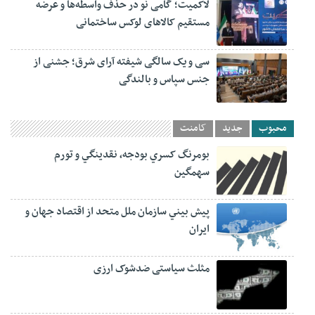
لاکمیت؛ گامی نو در حذف واسطه‌ها و عرضه
مستقیم کالاهای لوکس ساختمانی
سی و یک سالگی شیفته آرای شرق؛ جشنی از
جنس سپاس و بالندگی
محبوب
جدید
کامنت
بومرنگ کسري بودجه، نقدينگي و تورم
سهمگين
پيش‏ بيني سازمان ملل متحد از اقتصاد جهان و
ايران
مثلث سیاستی ضدشوک ارزی