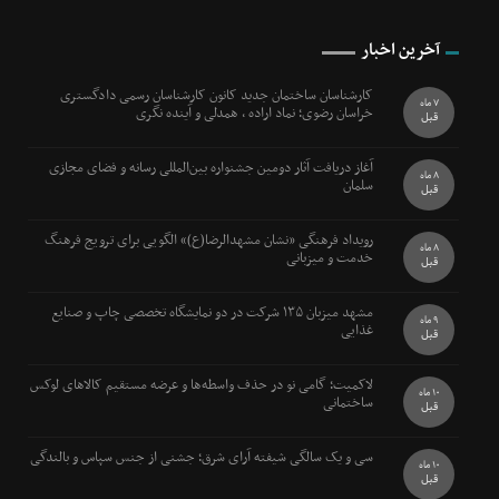
آخرین اخبار
کارشناسان ساختمان جدید کانون کارشناسان رسمی دادگستری
7 ماه
خراسان رضوی؛ نماد اراده ، همدلی و آینده نگری
قبل
آغاز دریافت آثار دومین جشنواره بین‌المللی رسانه و فضای مجازی
8 ماه
سلمان
قبل
رویداد فرهنگی «نشان مشهدالرضا(ع)» الگویی برای ترویج فرهنگ
8 ماه
خدمت و میزبانی
قبل
مشهد میزبان ۱۳۵ شرکت در دو نمایشگاه تخصصی چاپ و صنایع
9 ماه
غذایی
قبل
لاکمیت؛ گامی نو در حذف واسطه‌ها و عرضه مستقیم کالاهای لوکس
10 ماه
ساختمانی
قبل
سی و یک سالگی شیفته آرای شرق؛ جشنی از جنس سپاس و بالندگی
10 ماه
قبل