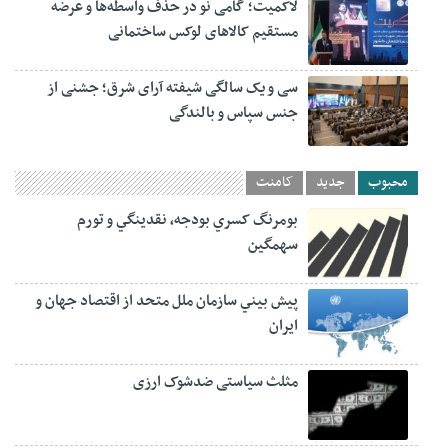
لاکمیت؛ گامی نو در حذف واسطه‌ها و عرضه
مستقیم کالاهای لوکس ساختمانی
سی و یک سالگی شیفته آرای شرق؛ جشنی از
جنس سپاس و بالندگی
محبوب
جدید
کامنت
بومرنگ کسري بودجه، نقدينگي و تورم
سهمگين
پيش‏ بيني سازمان ملل متحد از اقتصاد جهان و
ايران
مثلث سیاستی ضدشوک ارزی