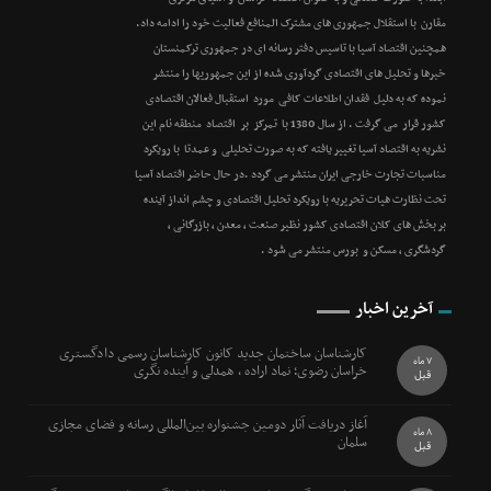
مقارن با استقلال جمهوری های مشترک المنافع فعالیت خود را ادامه داد.
همچنین اقتصاد آسیا با تاسیس دفتر رسانه ای در جمهوری ترکمنستان
خبرها و تحلیل های اقتصادی گردآوری شده از این جمهوریها را منتشر
نموده که به دلیل فقدان اطلاعات کافی مورد استقبال فعالان اقتصادی
کشور قرار می گرفت . از سال 1380 با تمرکز بر اقتصاد منطقه نام این
نشریه به اقتصاد آسیا تغییر یافته که به صورت تحلیلی و عمدتا با رویکرد
مناسبات تجارت خارجی ایران منتشر می گردد .در حال حاضر اقتصاد آسیا
تحت نظارت هیات تحریریه با رویکرد تحلیل اقتصادی و چشم انداز آینده
بر بخش های کلان اقتصادی کشور نظیر صنعت ، معدن ، بازرگانی ،
گردشگری ، مسکن و بورس منتشر می شود .
آخرین اخبار
کارشناسان ساختمان جدید کانون کارشناسان رسمی دادگستری
7 ماه
خراسان رضوی؛ نماد اراده ، همدلی و آینده نگری
قبل
آغاز دریافت آثار دومین جشنواره بین‌المللی رسانه و فضای مجازی
8 ماه
سلمان
قبل