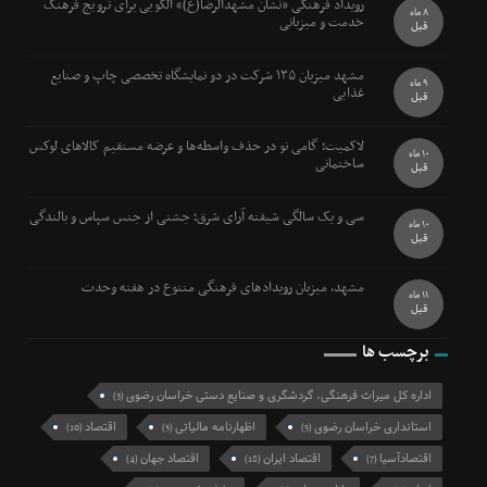
رویداد فرهنگی «نشان مشهدالرضا(ع)» الگویی برای ترویج فرهنگ
8 ماه
خدمت و میزبانی
قبل
مشهد میزبان ۱۳۵ شرکت در دو نمایشگاه تخصصی چاپ و صنایع
9 ماه
غذایی
قبل
لاکمیت؛ گامی نو در حذف واسطه‌ها و عرضه مستقیم کالاهای لوکس
10 ماه
ساختمانی
قبل
سی و یک سالگی شیفته آرای شرق؛ جشنی از جنس سپاس و بالندگی
10 ماه
قبل
مشهد، میزبان رویدادهای فرهنگی متنوع در هفته وحدت
11 ماه
قبل
برچسب ها
اداره کل میراث فرهنگی، گردشگری و صنایع دستی خراسان رضوی
(3)
استانداری خراسان رضوی
اظهارنامه مالیاتی
اقتصاد
(10)
(5)
(5)
اقتصادآسیا
اقتصاد ایران
اقتصاد جهان
(4)
(18)
(7)