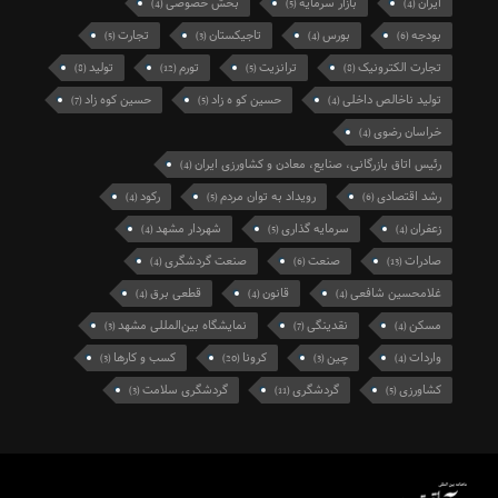
ایران
بازار سرمایه
بخش خصوصی
(4)
(5)
(4)
بودجه
بورس
تاجیکستان
تجارت
(5)
(3)
(4)
(6)
تجارت الکترونیک
ترانزیت
تورم
تولید
(8)
(12)
(5)
(8)
تولید ناخالص داخلی
حسین کو ه زاد
حسین کوه زاد
(7)
(5)
(4)
خراسان رضوی
(4)
رئیس اتاق بازرگانی، صنایع، معادن و کشاورزی ایران
(4)
رشد اقتصادی
رویداد به توان مردم
رکود
(4)
(5)
(6)
زعفران
سرمایه گذاری
شهردار مشهد
(4)
(5)
(4)
صادرات
صنعت
صنعت گردشگری
(4)
(6)
(13)
غلامحسین شافعی
قانون
قطعی برق
(4)
(4)
(4)
مسکن
نقدینگی
نمایشگاه بین‌المللی مشهد
(3)
(7)
(4)
واردات
چین
کرونا
کسب و کارها
(3)
(20)
(3)
(4)
کشاورزی
گردشگری
گردشگری سلامت
(3)
(11)
(5)