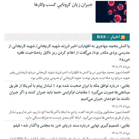
جبران زيان کرونايي کسب وکارها
اخبار – RSS
واکنش محمد مهاجری به اظهارات اخیر فرزند شهید لاریجانی/ شهید لاریجانی از
مدرسی یزدی مکدر بود/ می‌گفت از اعلام کردن ریز دلایل ردصلاحیت طفره
می‌رود
مرداد ۱۹, ۱۴۰۵
اقتصادنیوز: محمد مهاجری در واکنش به اظهارات اخیر فرزند شهید لاریجانی درباره نارضایتی رهبر
شهید درباره رد صلاحیت پدرش نوشت: شهید لاریجانی از مدرسی یزدی مکدر بود.
بقایی: درباره توافق مکه با ایران صحبت شده بود | تبادل پیام با آمریکا از طریق
میانجی‌ها صورت می‌گیرد | مقامات اوکراینی حتما باید جبران کنند و اگر جبران
نکنند ما خودمان جبران می‌کنیم
مرداد ۱۹, ۱۴۰۵
اقتصادنیوز: سخنگوی وزارت خارجه گفت: راجع به اینکه با آمریکا مذاکره داریم، خیر نداریم و تبادل
پیام از طریق میانجی‌ها صورت می‌گیرد. اینکه گام بعدی چیست به شرایط بستگی دارد.
بقایی: تصمیم‌گیری نهایی درباره سند دریای خزر به مجلس واگذار شد+ فیلم
مرداد ۱۹, ۱۴۰۵
اقتصادنیوز: بقایی گفت: سند بین‌المللی دریای خزر (شامل ۵ کشور ساحلی) که در سال ۱۳۹۷ امضا