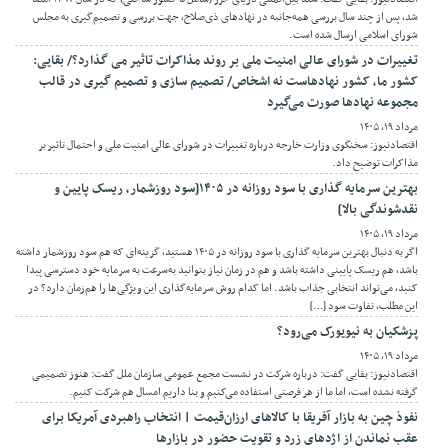
شد، پس از چند سال بررسی همه‌جانبه در نهادهای ذی‌صلاح، جهت بررسی و تصمیم‌گیری به مجلس
شورای اسلامی ارسال شده است.
تغییرات در شورای عالی امنیت ملی بر روند مذاکرات تاثیر می گذارد؟/ بقایی:
کشور ما، کشور نهادهاست نه اشخاص/ تصمیم سازی و تصمیم گیری در قالب
مجموعه نهادها صورت می‌گیرد
مرداد ۱۹, ۱۴۰۵
اقتصادنیوز: سخنگوی وزارت خارجه درباره تغییرات در شورای عالی امنیت ملی و احتمال تاثیر بر
مذاکرات توضیح داد.
بهترین سرمایه گذاری با سود روزانه در ۱۴۰۵[سود روزشمار، ریسک پایین و
نقدشوندگی بالا]
مرداد ۱۹, ۱۴۰۵
اگر به دنبال بهترین سرمایه گذاری با سود روزانه در ۱۴۰۵ هستید، گزینه‌ای که هم سود روزشمار داشته
باشد، هم ریسک پایینی داشته باشد و هم در زمان نیاز بتوانید به‌سرعت به سرمایه خود دسترسی پیدا
کنید، می‌تواند انتخابی جذاب باشد. اما کدام روش سرمایه‌گذاری این ویژگی‌ها را هم‌زمان دارد؟ در
این مطلب، تفاوت سود […]
پزشکیان به نیویورک می‌رود؟
مرداد ۱۹, ۱۴۰۵
اقتصادنیوز: بقایی گفت: درباره شرکت در نشست مجمع عمومی سازمان ملل گفت: هنوز تصمیمی
گرفته نشده است، اما ما از هر فرصتی استفاده می‌کنیم و بنا داریم امسال هم شرکت کنیم.
نفوذ چین به بازار آفریقا با کالاهای ارزان‌قیمت | انتخاب راهبردی آمریکا برای
عقب نماندن از اژدهای زرد و تقویت حضور در بازارها