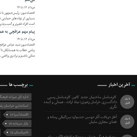
مرداد ۱۶, ۱۴۰۵
اقتصادنیوز: رئیس‌جمهور با 
بسیاری از نهادهای حمایتی ت
است افراد فقیرتر و آسیب‌پذی
پیام مهم عراقچی به همس
مرداد ۱۶, ۱۴۰۵
اقتصادنیوز:سید عباس عراقچی
پیامی خطاب به همسایگان تاکی
متکی باشیم و برادری واقعی ر
آخرین اخبار
برچسب ها
کارشناسان ساختمان جدید کانون کارشناسان رسمی
اداره کل میراث فرهن
7 ماه
دادگستری خراسان رضوی؛ نماد اراده ، همدلی و آینده
قبل
استانداری خراسان رض
نگری
اقتصادآسیا
(7)
آغاز دریافت آثار دومین جشنواره بین‌المللی رسانه و
8 ماه
فضای مجازی سلمان
قبل
بازار سرمایه
(5)
تاجیکستان
(3)
رویداد فرهنگی «نشان مشهدالرضا(ع)» الگویی برای