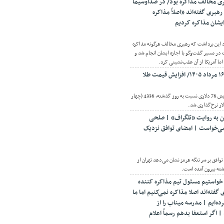
ری مخالف مذاکره بود/ در صداوسیما
رهبری گفته‌اند «اصلاً مذاکره
 ایشان مذاکره کردیم
د این برداشت که رهبری مخالف هرگونه مذاکره
در مسیر گفت‌وگو با اجازه ایشان انجام شد و
ا آمریکا از آن عقب‌نشینی کرد.
اقتصادنیوز: قیمت طلا با افزایش 76 دلاری نسبت به روز گذشته، 4336 (چهار
ر نرخ‌گذاری شد.
ان به روایت «تلگراف» | صلحی
می‌خواست | امضای توافق نزدیک
توافق بر سر تنگه هرمز نشان می‌دهد تهران از
شته بیرون آمده است.
 خواستیم مسئول تیم مذاکره کننده
فته‌اند اصلا مذاکره نمی‌کنیم اما ما
رده‌ایم | مدرسه میناب را از
اگر استعفا بدهم رسماً اعلام