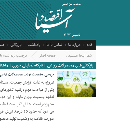
خانه
درباره ما
تماس با ما
یادداشت
بازرگانی
صنع
شما اینجا هستید :
صفحه اصلی
برچسب زده شده با 
بایگانی‌های محصولات زراعی | پایگاه تحلیلی خبری | ماهنام
بررسی وضعیت تولید محصولات زراعی
امروزه به علت افزایش جمعیت، مسئله ا
یکی از مباحث مهم درکلیه کشورهای 
14 ژانویه 2023
تغذیه جمعیت جهان دارند و این موض
مشهودتر است. شایان ذکر است فعاليت
مي‏ شود كه حدود 50 
صورت خلاصه به وضعیت تولید محصولات زراعی کشور د