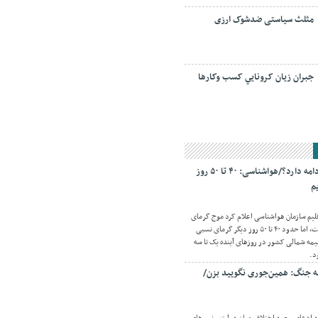
مثلث سیاستی ضدشوک ارزی
جبران زيان کرونايي کسب وکارها
گرمای تابستان تا کی ادامه دارد؟/هواشناسی: ۴۰ تا ۵۰ روز
م
قلیم سازمان هواشناسی اعلام کرد موج گرمای
شدید و فراگیری در پیش نیست، اما حدود ۴۰ تا ۵۰ روز دیگر گرمای نسبی
مه شمالی کشور در روزهای آینده یک تا سه
د.
مه جنگ: همین‌جوری نگویید بزن/