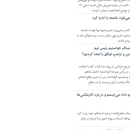
رد ادعای وجود اختلاف میان دولت و نیروهای
مسلح درباره جنگ و مذاکرات گفت در جلسه شورای عالی امنیت ملی، ۱۲
از موضع اتخاذشده حمایت کردند.
می‌شود جامعه را اداره کرد
کید بر ضرورت تغییر شیوه مواجهه با جامعه
ور، امر و نهی ممکن نیست و مسئولان باید به
ردم باشند.
لیباف خواستیم رئیس تیم
من و ترامپ توافق را امضا کردیم؟
شریح جزئیاتی از روند مذاکرات گفت انتخاب
 در رأس تیم مذاکره‌کننده حاصل تفاهم
 و تصمیم گرفته شد پس از تغییر سطح امضای
الد ترامپ، ایران نیز سند را در سطح
 داد/ می‌ایستم و درباره کارشکنی‌ها
عات مطرح‌شده درباره استعفای خود را رد کرد
اهد ایستاد و روند امور را با مردم در میان