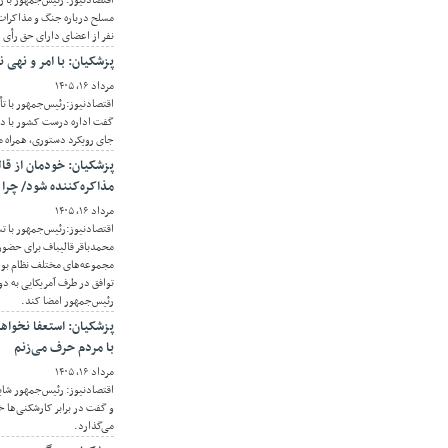
اقتصادنیوز: رئیس‌جمهور با 
نفر از اعضای دارای حق رأی 
پزشکیان: با امر و نهی ن
مرداد ۱۶, ۱۴۰۵
اقتصادنیوز:رئیس‌جمهور با تأ
گفت اداره درست کشور با دست
جای رویکرد دستوری، همراه م
پزشکیان: خودمان از قا
مذاکره‌کننده شود/ چرا 
مرداد ۱۶, ۱۴۰۵
اقتصادنیوز:رئیس‌جمهور با ت
محمدباقر قالیباف برای حضور
مجموعه‌های مختلف نظام بود
توافق در طرف آمریکایی به دون
رئیس‌جمهور امضا کند.
پزشکیان: استعفا نخواهم
با مردم حرف می‌زنم
مرداد ۱۶, ۱۴۰۵
اقتصادنیوز: رئیس‌جمهور شای
و گفت در برابر کارشکنی‌ها خو
می‌گذارد.