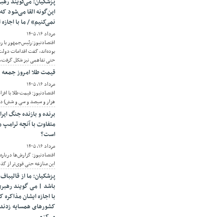
پزشکیان: می‌گویند رهب
این‌گونه القا می‌شود که 
نمی‌کنیم» / ما با اجازه
مرداد ۱۶, ۱۴۰۵
اقتصادنیوز:رئیس‌جمهور با ر
بوده‌اند، گفت اقدامات دولت 
حتی تفاهمی نیز شکل گرفت، ام
قیمت طلا امروز جمعه ۱۶ مرداد ۱۴۰۵/ افزایش قیمت طلا
مرداد ۱۶, ۱۴۰۵
هزار و سیصد و سی و شش) دلا
برنده و بازنده جنگ ایر
متفاوت با آنچه ترامپ 
است؟
مرداد ۱۶, ۱۴۰۵
اقتصادنیوز: گزارش‌ها درباره 
این منازعه حتی قوی‌تر از گذ
پزشکیان: ما از قالیباف
باشد | می گویند رهبری گ
با اجازه ایشان مذاکره ک
کشورهای همسایه زدند | 
می‌کنم