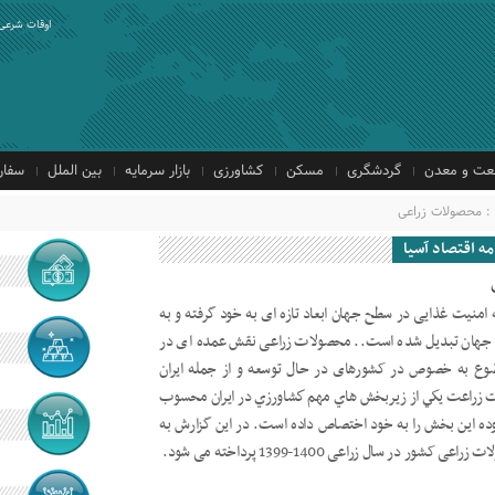
اوقات شرعی
ت و معدن
گردشگری
مسکن
کشاورزی
بازار سرمایه
بین الملل
سفار
: محصولات زراعی
ه اقتصاد آسیا
منیت غذایی در سطح جهان ابعاد تازه ‏ای به خود گرفته و به
جهان تبدیل شده است.. محصولات زراعی نقش عمده‏ ای در
وع به خصوص در کشورهای در حال توسعه و از جمله ایران
 زراعت يكي از زيربخش ‏هاي مهم كشاورزي در ایران محسوب
درصد ارزش افزوده اين بخش را به خود اختصاص داده است. در این گزارش به
ر سال زراعی 1400-1399 پرداخته می ‏شود.