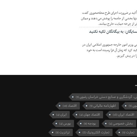
تأکید بر ضرورت اجرای طرح محله‌محوری گفت
نها بخشی از جامعه را پوشش می‌دهند و ممکن
رتر از چرخه حمایت خارج بمانند.
ایگان: به بیگانگان تکیه نکنید
 وزیر امور خارجه جمهوری اسلامی ایران در
د کرد که زمان آن فرا رسیده است به خود
ا در پیش گیریم.
گی، گردشگری و صنایع دستی خراسان رضوی
(3)
وی
اظهارنامه مالیاتی
اقتصاد
(10)
(5)
(5)
اقتصاد ایران
اقتصاد جهان
ایران
(4)
(4)
(18)
بخش خصوصی
بودجه
بورس
(4)
(6)
(4)
تجارت
تجارت الکترونیک
ترانزیت
(5)
(8)
(5)