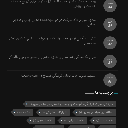
رویداد فرهنگی «نشان مشهدالرضا(ع)» الگویی برای ترویج فرهنگ
8 ماه
خدمت و میزبانی
قبل
مشهد میزبان ۱۳۵ شرکت در دو نمایشگاه تخصصی چاپ و صنایع
9 ماه
غذایی
قبل
لاکمیت؛ گامی نو در حذف واسطه‌ها و عرضه مستقیم کالاهای لوکس
10 ماه
ساختمانی
قبل
سی و یک سالگی شیفته آرای شرق؛ جشنی از جنس سپاس و بالندگی
10 ماه
قبل
مشهد، میزبان رویدادهای فرهنگی متنوع در هفته وحدت
11 ماه
قبل
برچسب ها
اداره کل میراث فرهنگی، گردشگری و صنایع دستی خراسان رضوی
(3)
استانداری خراسان رضوی
اظهارنامه مالیاتی
اقتصاد
(10)
(5)
(5)
اقتصادآسیا
اقتصاد ایران
اقتصاد جهان
(4)
(18)
(7)