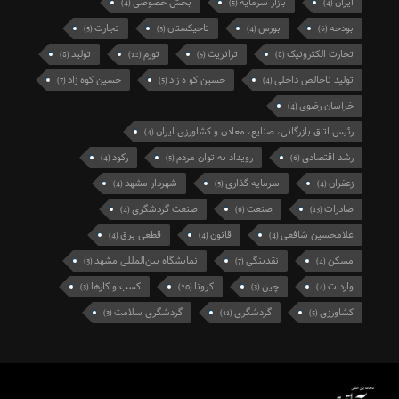
ایران
بازار سرمایه
بخش خصوصی
(4)
(5)
(4)
بودجه
بورس
تاجیکستان
تجارت
(5)
(3)
(4)
(6)
تجارت الکترونیک
ترانزیت
تورم
تولید
(8)
(12)
(5)
(8)
تولید ناخالص داخلی
حسین کو ه زاد
حسین کوه زاد
(7)
(5)
(4)
خراسان رضوی
(4)
رئیس اتاق بازرگانی، صنایع، معادن و کشاورزی ایران
(4)
رشد اقتصادی
رویداد به توان مردم
رکود
(4)
(5)
(6)
زعفران
سرمایه گذاری
شهردار مشهد
(4)
(5)
(4)
صادرات
صنعت
صنعت گردشگری
(4)
(6)
(13)
غلامحسین شافعی
قانون
قطعی برق
(4)
(4)
(4)
مسکن
نقدینگی
نمایشگاه بین‌المللی مشهد
(3)
(7)
(4)
واردات
چین
کرونا
کسب و کارها
(3)
(20)
(3)
(4)
کشاورزی
گردشگری
گردشگری سلامت
(3)
(11)
(5)