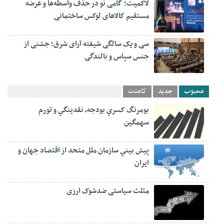
لاکمیت؛ گامی نو در حذف واسطه‌ها و عرضه
مستقیم کالاهای لوکس ساختمانی
سی و یک سالگی شیفته آرای شرق؛ جشنی از
جنس سپاس و بالندگی
محبوب
جدید
کامنت
بومرنگ کسري بودجه، نقدينگي و تورم
سهمگين
پيش‏ بيني سازمان ملل متحد از اقتصاد جهان و
ايران
مثلث سیاستی ضدشوک ارزی