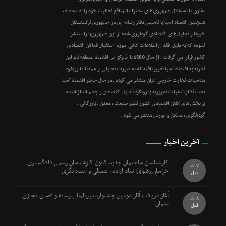
مقارن با استقلال جمهوری های مشترک المنافع فعالیت خود را ادامه داد.
همچنین اقتصاد آسیا با تاسیس دفتر رسانه ای در جمهوری ترکمنستان
خبرها و تحلیل های اقتصادی گردآوری شده از این جمهوریها را منتشر
نموده که به دلیل فقدان اطلاعات کافی مورد استقبال فعالان اقتصادی
کشور قرار می گرفت . از سال 1380 با تمرکز بر اقتصاد منطقه نام این
نشریه به اقتصاد آسیا تغییر یافته که به صورت تحلیلی و عمدتا با رویکرد
مناسبات تجارت خارجی ایران منتشر می گردد .در حال حاضر اقتصاد آسیا
تحت نظارت هیات تحریریه با رویکرد تحلیل اقتصادی و چشم انداز آینده
بر بخش های کلان اقتصادی کشور نظیر صنعت ، معدن ، بازرگانی ،
گردشگری ، مسکن و بورس منتشر می شود .
آخرین اخبار
کارشناسان ساختمان جدید کانون کارشناسان رسمی دادگستری
7 ماه
خراسان رضوی؛ نماد اراده ، همدلی و آینده نگری
قبل
آغاز دریافت آثار دومین جشنواره بین‌المللی رسانه و فضای مجازی
8 ماه
سلمان
قبل