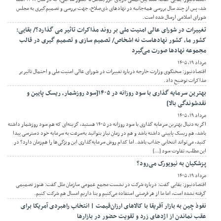
شد، پس از چند سال بررسی همه‌جانبه در نهادهای ذی‌صلاح، جهت بررسی و تصمیم‌گیری به مجلس
شورای اسلامی ارسال شده است.
تغییرات در شورای عالی امنیت ملی بر روند مذاکرات تاثیر می گذارد؟/ بقایی:
کشور ما، کشور نهادهاست نه اشخاص/ تصمیم سازی و تصمیم گیری در قالب
مجموعه نهادها صورت می‌گیرد
مرداد ۱۹, ۱۴۰۵
اقتصادنیوز: سخنگوی وزارت خارجه درباره تغییرات در شورای عالی امنیت ملی و احتمال تاثیر بر
مذاکرات توضیح داد.
بهترین سرمایه گذاری با سود روزانه در ۱۴۰۵[سود روزشمار، ریسک پایین و
نقدشوندگی بالا]
مرداد ۱۹, ۱۴۰۵
اگر به دنبال بهترین سرمایه گذاری با سود روزانه در ۱۴۰۵ هستید، گزینه‌ای که هم سود روزشمار داشته
باشد، هم ریسک پایینی داشته باشد و هم در زمان نیاز بتوانید به‌سرعت به سرمایه خود دسترسی پیدا
کنید، می‌تواند انتخابی جذاب باشد. اما کدام روش سرمایه‌گذاری این ویژگی‌ها را هم‌زمان دارد؟ در
این مطلب، تفاوت سود […]
پزشکیان به نیویورک می‌رود؟
مرداد ۱۹, ۱۴۰۵
اقتصادنیوز: بقایی گفت: درباره شرکت در نشست مجمع عمومی سازمان ملل گفت: هنوز تصمیمی
گرفته نشده است، اما ما از هر فرصتی استفاده می‌کنیم و بنا داریم امسال هم شرکت کنیم.
نفوذ چین به بازار آفریقا با کالاهای ارزان‌قیمت | انتخاب راهبردی آمریکا برای
عقب نماندن از اژدهای زرد و تقویت حضور در بازارها