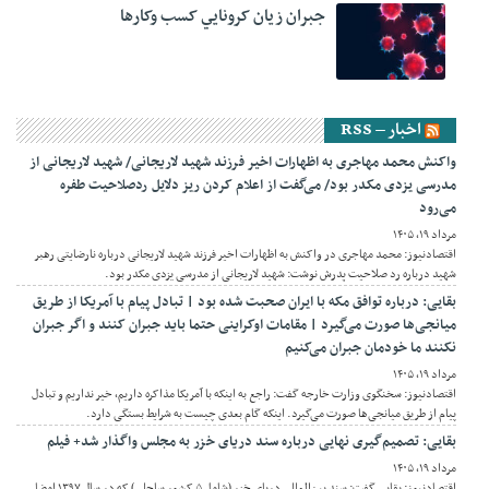
جبران زيان کرونايي کسب وکارها
اخبار – RSS
واکنش محمد مهاجری به اظهارات اخیر فرزند شهید لاریجانی/ شهید لاریجانی از
مدرسی یزدی مکدر بود/ می‌گفت از اعلام کردن ریز دلایل ردصلاحیت طفره
می‌رود
مرداد ۱۹, ۱۴۰۵
اقتصادنیوز: محمد مهاجری در واکنش به اظهارات اخیر فرزند شهید لاریجانی درباره نارضایتی رهبر
شهید درباره رد صلاحیت پدرش نوشت: شهید لاریجانی از مدرسی یزدی مکدر بود.
بقایی: درباره توافق مکه با ایران صحبت شده بود | تبادل پیام با آمریکا از طریق
میانجی‌ها صورت می‌گیرد | مقامات اوکراینی حتما باید جبران کنند و اگر جبران
نکنند ما خودمان جبران می‌کنیم
مرداد ۱۹, ۱۴۰۵
اقتصادنیوز: سخنگوی وزارت خارجه گفت: راجع به اینکه با آمریکا مذاکره داریم، خیر نداریم و تبادل
پیام از طریق میانجی‌ها صورت می‌گیرد. اینکه گام بعدی چیست به شرایط بستگی دارد.
بقایی: تصمیم‌گیری نهایی درباره سند دریای خزر به مجلس واگذار شد+ فیلم
مرداد ۱۹, ۱۴۰۵
اقتصادنیوز: بقایی گفت: سند بین‌المللی دریای خزر (شامل ۵ کشور ساحلی) که در سال ۱۳۹۷ امضا