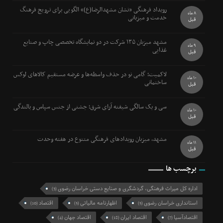
رویداد فرهنگی «نشان مشهدالرضا(ع)» الگویی برای ترویج فرهنگ
8 ماه
خدمت و میزبانی
قبل
مشهد میزبان ۱۳۵ شرکت در دو نمایشگاه تخصصی چاپ و صنایع
9 ماه
غذایی
قبل
لاکمیت؛ گامی نو در حذف واسطه‌ها و عرضه مستقیم کالاهای لوکس
10 ماه
ساختمانی
قبل
سی و یک سالگی شیفته آرای شرق؛ جشنی از جنس سپاس و بالندگی
10 ماه
قبل
مشهد، میزبان رویدادهای فرهنگی متنوع در هفته وحدت
11 ماه
قبل
برچسب ها
اداره کل میراث فرهنگی، گردشگری و صنایع دستی خراسان رضوی
(3)
استانداری خراسان رضوی
اظهارنامه مالیاتی
اقتصاد
(10)
(5)
(5)
اقتصادآسیا
اقتصاد ایران
اقتصاد جهان
(4)
(18)
(7)