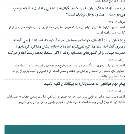
شش) دلار نرخ‌گذاری شد.
برنده و بازنده جنگ ایران به روایت «تلگراف» | صلحی متفاوت با آنچه ترامپ
می‌خواست | امضای توافق نزدیک است؟
مرداد ۱۶, ۱۴۰۵
اقتصادنیوز: گزارش‌ها درباره توافق بر سر تنگه هرمز نشان می‌دهد تهران از این منازعه حتی قوی‌تر از
گذشته بیرون آمده است.
پزشکیان: ما از قالیباف خواستیم مسئول تیم مذاکره کننده باشد | می گویند
رهبری گفته‌اند اصلا مذاکره نمی‌کنیم اما ما با اجازه ایشان مذاکره کرده‌ایم |
مدرسه میناب را از کشورهای همسایه زدند | اگر استعفا بدهم رسماً اعلام می‌کنم
مرداد ۱۶, ۱۴۰۵
اقتصادنیوز: رئیس‌جمهور با تأکید بر ضرورت اجرای طرح محله‌محوری گفت بسیاری از نهادهای
حمایتی تنها بخشی از جامعه را پوشش می‌دهند و ممکن است افراد فقیرتر و آسیب‌پذیرتر از چرخه
حمایت خارج بمانند.
پیام مهم عراقچی به همسایگان: به بیگانگان تکیه نکنید
مرداد ۱۶, ۱۴۰۵
اقتصادنیوز:سید عباس عراقچی وزیر امور خارجه جمهوری اسلامی ایران در پیامی خطاب به همسایگان
تاکید کرد که زمان آن فرا رسیده است به خود متکی باشیم و برادری واقعی را در پیش گیریم.