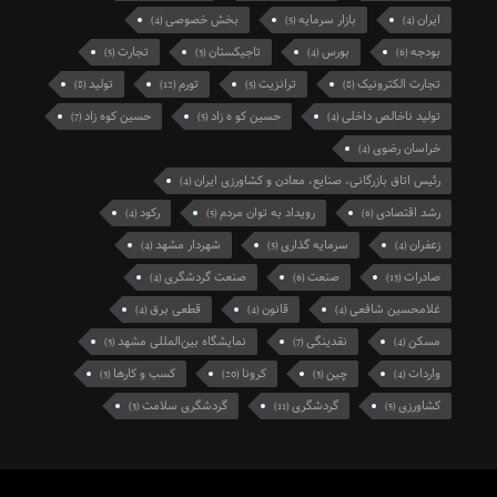
ایران
بازار سرمایه
بخش خصوصی
(4)
(5)
(4)
بودجه
بورس
تاجیکستان
تجارت
(5)
(3)
(4)
(6)
تجارت الکترونیک
ترانزیت
تورم
تولید
(8)
(12)
(5)
(8)
تولید ناخالص داخلی
حسین کو ه زاد
حسین کوه زاد
(7)
(5)
(4)
خراسان رضوی
(4)
رئیس اتاق بازرگانی، صنایع، معادن و کشاورزی ایران
(4)
رشد اقتصادی
رویداد به توان مردم
رکود
(4)
(5)
(6)
زعفران
سرمایه گذاری
شهردار مشهد
(4)
(5)
(4)
صادرات
صنعت
صنعت گردشگری
(4)
(6)
(13)
غلامحسین شافعی
قانون
قطعی برق
(4)
(4)
(4)
مسکن
نقدینگی
نمایشگاه بین‌المللی مشهد
(3)
(7)
(4)
واردات
چین
کرونا
کسب و کارها
(3)
(20)
(3)
(4)
کشاورزی
گردشگری
گردشگری سلامت
(3)
(11)
(5)