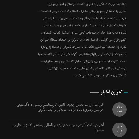
ابتدا به صورت هفتگی و با عنوان اقتصاد خراسان و آسیای مرکزی
مقارن با استقلال جمهوری های مشترک المنافع فعالیت خود را ادامه داد.
همچنین اقتصاد آسیا با تاسیس دفتر رسانه ای در جمهوری ترکمنستان
خبرها و تحلیل های اقتصادی گردآوری شده از این جمهوریها را منتشر
نموده که به دلیل فقدان اطلاعات کافی مورد استقبال فعالان اقتصادی
کشور قرار می گرفت . از سال 1380 با تمرکز بر اقتصاد منطقه نام این
نشریه به اقتصاد آسیا تغییر یافته که به صورت تحلیلی و عمدتا با رویکرد
مناسبات تجارت خارجی ایران منتشر می گردد .در حال حاضر اقتصاد آسیا
تحت نظارت هیات تحریریه با رویکرد تحلیل اقتصادی و چشم انداز آینده
بر بخش های کلان اقتصادی کشور نظیر صنعت ، معدن ، بازرگانی ،
گردشگری ، مسکن و بورس منتشر می شود .
آخرین اخبار
کارشناسان ساختمان جدید کانون کارشناسان رسمی دادگستری
7 ماه
خراسان رضوی؛ نماد اراده ، همدلی و آینده نگری
قبل
آغاز دریافت آثار دومین جشنواره بین‌المللی رسانه و فضای مجازی
8 ماه
سلمان
قبل