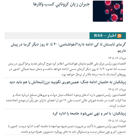
جبران زيان کرونايي کسب وکارها
اخبار – RSS
گرمای تابستان تا کی ادامه دارد؟/هواشناسی: ۴۰ تا ۵۰ روز دیگر گرما در پیش
داریم
مرداد ۱۶, ۱۴۰۵
اقتصادنیوز:رئیس مرکز ملی اقلیم سازمان هواشناسی اعلام کرد موج گرمای شدید و فراگیری در پیش
نیست، اما حدود ۴۰ تا ۵۰ روز دیگر گرمای نسبی ادامه خواهد داشت و دمای نیمه شمالی کشور در
روزهای آینده یک تا سه درجه بالاتر از نرمال خواهد بود.
پزشکیان به حامیان ادامه جنگ: همین‌جوری نگویید بزن/تبعاتش را هم باید دید
مرداد ۱۶, ۱۴۰۵
اقتصادنیوز: رئیس‌جمهور با رد ادعای وجود اختلاف میان دولت و نیروهای مسلح درباره جنگ و
مذاکرات گفت در جلسه شورای عالی امنیت ملی، ۱۲ نفر از اعضای دارای حق رأی از موضع اتخاذشده
حمایت کردند.
پزشکیان: با امر و نهی نمی‌شود جامعه را اداره کرد
مرداد ۱۶, ۱۴۰۵
اقتصادنیوز:رئیس‌جمهور با تأکید بر ضرورت تغییر شیوه مواجهه با جامعه گفت اداره درست کشور با
دستور، امر و نهی ممکن نیست و مسئولان باید به جای رویکرد دستوری، همراه مردم باشند.