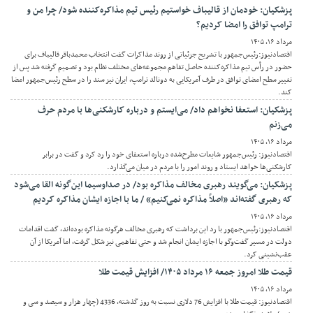
پزشکیان: خودمان از قالیباف خواستیم رئیس تیم مذاکره‌کننده شود/ چرا من و
ترامپ توافق را امضا کردیم؟
مرداد ۱۶, ۱۴۰۵
اقتصادنیوز:رئیس‌جمهور با تشریح جزئیاتی از روند مذاکرات گفت انتخاب محمدباقر قالیباف برای
حضور در رأس تیم مذاکره‌کننده حاصل تفاهم مجموعه‌های مختلف نظام بود و تصمیم گرفته شد پس از
تغییر سطح امضای توافق در طرف آمریکایی به دونالد ترامپ، ایران نیز سند را در سطح رئیس‌جمهور امضا
کند.
پزشکیان: استعفا نخواهم داد/ می‌ایستم و درباره کارشکنی‌ها با مردم حرف
می‌زنم
مرداد ۱۶, ۱۴۰۵
اقتصادنیوز: رئیس‌جمهور شایعات مطرح‌شده درباره استعفای خود را رد کرد و گفت در برابر
کارشکنی‌ها خواهد ایستاد و روند امور را با مردم در میان می‌گذارد.
پزشکیان: می‌گویند رهبری مخالف مذاکره بود/ در صداوسیما این‌گونه القا می‌شود
که رهبری گفته‌اند «اصلاً مذاکره نمی‌کنیم» / ما با اجازه ایشان مذاکره کردیم
مرداد ۱۶, ۱۴۰۵
اقتصادنیوز:رئیس‌جمهور با رد این برداشت که رهبری مخالف هرگونه مذاکره بوده‌اند، گفت اقدامات
دولت در مسیر گفت‌وگو با اجازه ایشان انجام شد و حتی تفاهمی نیز شکل گرفت، اما آمریکا از آن
عقب‌نشینی کرد.
قیمت طلا امروز جمعه ۱۶ مرداد ۱۴۰۵/ افزایش قیمت طلا
مرداد ۱۶, ۱۴۰۵
اقتصادنیوز: قیمت طلا با افزایش 76 دلاری نسبت به روز گذشته، 4336 (چهار هزار و سیصد و سی و