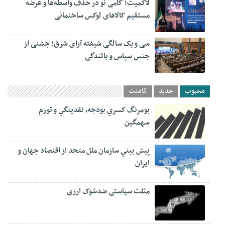
لاکمیت؛ گامی نو در حذف واسطه‌ها و عرضه
مستقیم کالاهای لوکس ساختمانی
سی و یک سالگی شیفته آرای شرق؛ جشنی از
جنس سپاس و بالندگی
محبوب
جدید
کامنت
بومرنگ کسري بودجه، نقدينگي و تورم
سهمگين
پيش‏ بيني سازمان ملل متحد از اقتصاد جهان و
ايران
مثلث سیاستی ضدشوک ارزی