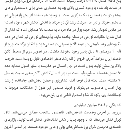
پنج ماهه امسال به ۵/۱۲ درصد رسیده است. افت ۵۲ درصدی فروش اوراق دولتی
در مدت یاد شده با وجود کسری بالای بودجه هشداری جدی برای دست‌درازی‌های
بیشتر دولت به منابع بانک مرکزی است. با وجود شیب تند افزایش پایه پولی در
ماه‌های خرداد و تیر اما، سرعت رشد آن در مرداد با اندکی کاهش همراه بوده است؛
در مقابل نمودار رشد حجم پول در ماه مرداد به سمت بالا متمایل شده که نشان از
فعال شدن انتظارات تورمی در سطح جامعه دارد. برآوردهای تورمی نیز نشان می‌دهد
انگیزه‌های رشد قیمتی در همه اقلام مصرفی دیده می‌شود و امکان برگشت تورم از
قله ۴۰ درصدی تا پایان پاییز وجود نخواهد داشت. در تصویر دوم از محیط کلان
اقتصاد ایران شواهد آماری خروج از تله رشد منفی اقتصادی قابل رویت است. هرچند
بالاترین سطح تولید بدون نفت در بهار امسال در مقایسه با سایر فصول مشابه دهه
۹۰ محقق شده، اما سطح تولید نفت در بهار امسال کاهش ۴۱ درصدی نسبت به سال
۹۰ داشته است. نکته قابل توجه آنکه کشاورزی و معدن بخش‌های جامانده از رشد
بهار امسال محسوب می‌شوند و تولید صنعتی نیز هنوز از مشکلات مربوط به
نوسانات ارزی، رکود تقاضا و استمرار قطعی برق رنج می‌برد.
نقدینگی بر قله ۴ میلیون میلیاردی
مروری بر آخرین وضعیت شاخص‌های اقتصادی منتخب مطابق بررسی‌های اتاق
تهران نشان می‌دهد که با وجود پدیدار شدن نشانه‌های کاهش افت تولید، بازارهای
اقتصادی همچنان نگران بی‌انضباطی‌های پولی و مالی موجود هستند. بر اساس آخرین