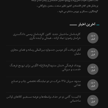
تحت نظارت هیات تحریریه با رویکرد تحلیل اقتصادی و چشم انداز آینده
بر بخش های کلان اقتصادی کشور نظیر صنعت ، معدن ، بازرگانی ،
گردشگری ، مسکن و بورس منتشر می شود .
آخرین اخبار
کارشناسان ساختمان جدید کانون کارشناسان رسمی دادگستری
7 ماه
خراسان رضوی؛ نماد اراده ، همدلی و آینده نگری
قبل
آغاز دریافت آثار دومین جشنواره بین‌المللی رسانه و فضای مجازی
8 ماه
سلمان
قبل
رویداد فرهنگی «نشان مشهدالرضا(ع)» الگویی برای ترویج فرهنگ
8 ماه
خدمت و میزبانی
قبل
مشهد میزبان ۱۳۵ شرکت در دو نمایشگاه تخصصی چاپ و صنایع
9 ماه
غذایی
قبل
لاکمیت؛ گامی نو در حذف واسطه‌ها و عرضه مستقیم کالاهای لوکس
10 ماه
ساختمانی
قبل