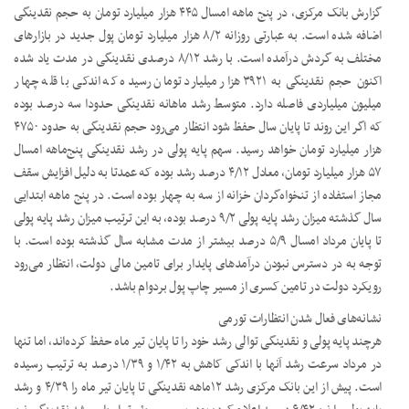
گزارش بانک مرکزی، در پنج ماهه امسال ۴۴۵ هزار میلیارد تومان به حجم نقدینگی
اضافه شده است. به عبارتی روزانه ۸/۲ هزار میلیارد تومان پول جدید در بازارهای
مختلف به گردش درآمده است. با رشد ۸/۱۲ درصدی نقدینگی در مدت یاد شده
اکنون حجم نقدینگی به ۳۹۲۱ هزار میلیارد تومان رسیده که اندکی با قله چهار
میلیون میلیاردی فاصله دارد. متوسط رشد ماهانه نقدینگی حدودا سه درصد بوده
که اگر این روند تا پایان سال حفظ شود انتظار می‌رود حجم نقدینگی به حدود ۴۷۵۰
هزار میلیارد تومان خواهد رسید. سهم پایه پولی در رشد نقدینگی پنج‌ماهه امسال
۵۷ هزار میلیارد تومان، معادل ۴/۱۲ درصد رشد بوده که عمدتا به دلیل افزایش سقف
مجاز استفاده از تنخواه‌گردان خزانه از سه به چهار بوده است. در پنج ماهه ابتدایی
سال گذشته میزان رشد پایه پولی ۹/۲ درصد بوده، به این ترتیب میزان رشد پایه پولی
تا پایان مرداد امسال ۵/۹ درصد بیشتر از مدت مشابه سال گذشته بوده است. با
توجه به در دسترس نبودن درآمدهای پایدار برای تامین مالی دولت، انتظار می‌رود
رویکرد دولت در تامین کسری از مسیر چاپ پول بردوام باشد.
نشانه‌های فعال شدن انتظارات تورمی
هرچند پایه پولی و نقدینگی توالی رشد خود را تا پایان تیر ماه حفظ کرده‌اند، اما تنها
در مرداد سرعت رشد آنها با اندکی کاهش به ۱/۴۲ و ۱/۳۹ درصد به ترتیب رسیده
است. پیش از این بانک مرکزی رشد ۱۲ماهه نقدینگی تا پایان تیر ماه را ۴/۳۹ و رشد