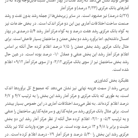
عوامل تولید نشان می‌دهد که رشد نفت در بهار امسال نسبتا قابل‌توجه بوده که در
آمارهای بانک مرکزی (۳/۲۳ درصد) و مرکز آمار
(۵/۲۷ درصد) نیز مشهود است. در سایر زیربخش‌ها از جمله رشد بدون نفت و رشد
صنعت ساخت اختلافات آماری بین این دو مرکز اندک است. در بخش خدمات نیز
به گواه بانک مرکزی رشد هفت درصد و به گواه مرکز آمار رشد ۵/۴ درصدی در بهار
امسال داشته‌ایم. اما برآورد رشد دو بخش معدن و ساختمان بسیار فاحش است. برای
مثال بانک مرکزی رشد بخش معدن را ۷/۵ درصد اعلام کرده حال آنکه بر اساس
اعلام مرکز آمار رشد این بخش منفی و معادل ۱/۰- درصد بوده است. در عین حال
رشد بخش ساختمان نیز از سوی بانک مرکزی ۳/۱۲- و از سوی مرکز آمار ۹/۱۲+ اعلام
شده است.
عقبگرد بخش کشاورزی
بررسی رشد از سمت هزینه نهایی نیز نشان می‌دهد که مجموع کل برآوردها اندک
است، به طوری که بانک مرکزی و مرکز آمار رشد این بخش را به ترتیب ۴/۷ و ۶/۷
درصد اعلام کرده‌اند. به نظر می‌رسد اختلافات آماری در این خصوص بسیار بیشتر
است. برای مثال بانک مرکزی رشد سرمایه‌گذاری و سرمایه‌گذاری ساختمان را منفی
و به ترتیب ۵/۳- و ۳/۱۰- اعلام کرده حال آنکه از نظر مرکز آمار رشد این دو بخش
مثبت و برابر با ۴/۸ و ۱۳ درصد بوده است. در ضمن در حوزه واردات کالا نیز بانک
مرکزی رشد این بخش را ۵/۳۰ درصد و مرکز آمار ۷۹- درصد اعلام کرده است. در