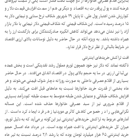
بنابراین اقلام مصرفی خانوارها از دو جهت تحت فشار است؛ یکی از سمت نیروهای
عرضه‌کننده پول پرقدرت به اقتصاد و دیگری هم از سمت افزایش قیمت دلار و
کم‌ارزش شدن اعتبار پول ملی. تا پایان ۲۹ شهریور شکاف نرخ سنایی و نیمایی دلار به
۱۵ درصد رسیده است. این شکاف قیمتی که شکاف قیمتی دلار نیمایی با دلار بازار
آزاد را نیز نشان می‌دهد می‌تواند کاهش انگیزه صادرکنندگان برای بازگشت ارز را به
همراه داشته باشد. به ویژه آنکه در حال حاضر به دلیل نوسانات بالای ارزی اقتصاد
در شرایط باثباتی از نظر نرخ دلار قرار ندارد.
افت تراکنش خریدهای اینترنتی
ناگفته نماند که دلار نیز خود همچون تورم معلول رشد نقدینگی است و بخش عمده
بی‌ثباتی ارزی در سایه حجم بالای پول در اقتصاد اتفاق می‌افتد. در حال حاضر
بسیاری از اقلام مصرفی داخلی به صورت روزانه دچار شوک قیمتی می‌شوند و هر
ماه بخشی از قدرت خرید خانوارها نسبت به ماه‌های قبل افت می‌کند. به دلیل
افزایش شکاف طبقاتی و متمایل شدن طبقه متوسط به سمت طبقه کم‌درآمد بسیاری
از اقلام ضروری نیز از سبد مصرفی خانوارها حذف شده است. این مساله
نگرانی‌هایی را در خصوص کاهش کالری موردنیاز هر فرد ایجاد کرده است. از
آمارهای مربوط به تراکنش خریدهای اینترنتی نیز این‌گونه برمی‌آید که به دلیل تورم،
میزان کل خریدهای اینترنتی با افت همراه بوده است. در مرداد ماه امسال حجم
خرید اینترنتی ۶۵ هزار میلیارد تومان بوده که با رشد ۲/۱ درصد نسبت به تیر ماه