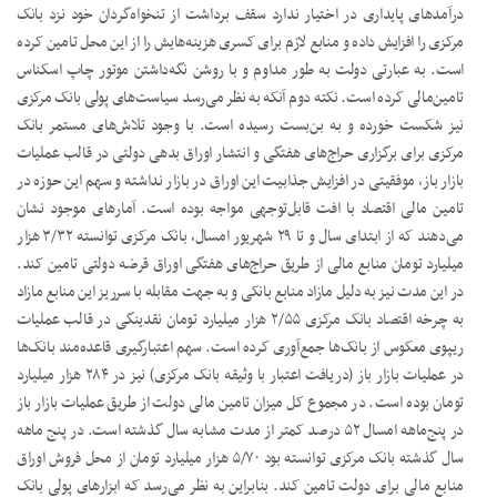
درآمدهای پایداری در اختیار ندارد سقف برداشت از تنخواه‌گردان خود نزد بانک
مرکزی را افزایش داده و منابع لازم برای کسری هزینه‌هایش را از این محل تامین کرده
است. به عبارتی دولت به طور مداوم و با روشن نگه‌داشتن موتور چاپ اسکناس
تامین‌مالی کرده است. نکته دوم آنکه به نظر می‌رسد سیاست‌های پولی بانک مرکزی
نیز شکست خورده و به بن‌بست رسیده است. با وجود تلاش‌های مستمر بانک
مرکزی برای برگزاری حراج‌های هفتگی و انتشار اوراق بدهی دولتی در قالب عملیات
بازار باز، موفقیتی در افزایش جذابیت این اوراق در بازار نداشته و سهم این حوزه در
تامین مالی اقتصاد با افت قابل‌توجهی مواجه بوده است. آمارهای موجود نشان
می‌دهند که از ابتدای سال و تا ۲۹ شهریور امسال، بانک مرکزی توانسته ۳/۳۲ هزار
میلیارد تومان منابع مالی از طریق حراج‌های هفتگی اوراق قرضه دولتی تامین کند.
در این مدت نیز به دلیل مازاد منابع بانکی و به جهت مقابله با سرریز این منابع مازاد
به چرخه اقتصاد بانک مرکزی ۲/۵۵ هزار میلیارد تومان نقدینگی در قالب عملیات
ریپوی معکوس از بانک‌ها جمع‌آوری کرده است. سهم اعتبارگیری قاعده‌مند بانک‌ها
در عملیات بازار باز (دریافت اعتبار با وثیقه بانک مرکزی) نیز در ۲۸۴ هزار میلیارد
تومان بوده است. در مجموع کل میزان تامین مالی دولت از طریق عملیات بازار باز
در پنج‌ماهه امسال ۵۲ درصد کمتر از مدت مشابه سال گذشته است. در پنج ماهه
سال گذشته بانک مرکزی توانسته بود ۵/۷۰ هزار میلیارد تومان از محل فروش اوراق
منابع مالی برای دولت تامین کند. بنابراین به نظر می‌رسد که ابزارهای پولی بانک