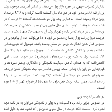
پایه پولی را نیز ۶/۴۲ درصد اعلام کرده بود. بررسی جزئی‌تر اجزای رشد نقدینگی نیز
نشان از تغییرات مهمی در حوزه بازار پول می‌دهد. بر اساس آمارهای موجود، رشد
پول از قله ۸۸ درصدی خود در مهر ماه سال گذشته فاصله گرفته و به ۴/۳۶ درصد تا
پایان مرداد رسیده است. به عبارتی رشد پول در هشت‌ماهه گذشته ۴۰ درصد کمتر
شده است. هرچند در تمام ماه‌های سال جاری پول در مسیر کاهشی در حال حرکت
بوده اما در پایان مرداد تغییر داده و نمودار رشد آن به سمت بالا متمایل شده است.
هرچند میزان رشد پول چندان محسوس نبوده اما می‌تواند حامل پیام‌هایی در
خصوص فعال شدن انتظارات تورمی در سطح جامعه باشد. شبه‌پول اما تغییرچندانی
نداشته و به میزان اندکی کاهشی شده است. در مجموع و در مقایسه با مرداد سال
۹۹، نسبت پول به شبه پول (سپرده‌های غیردیداری) در مرداد امسال کمی
کاهش‌یافته که به معنای کاهش سیالیت نقدینگی و ماندگاری بیشتر سپرده‌های
غیردیداری طی این بازه زمانی است. بررسی شاخص سیالیت نقدینگی نشان می‌دهد
که رقم این شاخص در مرداد سال گذشته ۲۶/۰ بوده که در مرداد امسال به ۲۵/۰
رسیده است. ضمن اینکه این شاخص برای سال‌های قبل‌تر همواره کمتر از ۲۰/۰ بوده
است.
دو عامل رشد پایه پولی
در خصوص چرایی رشد لجام‌گسیخته پایه پولی و نقدینگی می‌توان به دو نکته مهم
اشاره کرد. نخست آنکه دولت در سال جاری همان‌طور که اشاره شد به دلیل آنکه