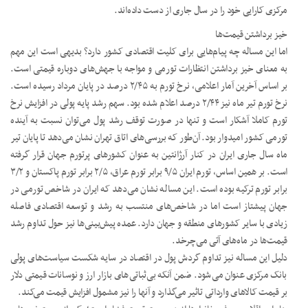
مرکزی کارایی خود را در سال جاری از دست داده‌اند.
خیز برداشتن قیمت‌ها
اما این مساله چه پیام‌هایی برای کلیت اقتصادی کشور دارد؟ بدیهی است این مهم
به معنای خیز برداشتن انتظارات تورمی و مواجه با جهش‌های دوباره قیمتی است.
بر اساس آخرین آمار اعلامی، نرخ تورم به ۲/۴۵ درصد در پایان مرداد رسیده است.
نرخ تورم تیر ماه نیز ۲/۴۴ درصد اعلام شده بود. سهم رشد پایه پولی در افزایش نرخ
تورم کاملا آشکار است و تنها در صورت توقف رشد پول می‌توان نسبت به آینده
تورمی کشور امیدوار بود. آن‌طور که بررسی‌های اتاق تهران نشان می‌دهد تا پایان تیر
ماه سال جاری ایران در کنار آرژانتین به عنوان کشورهای پرتورم جهان قرار گرفته
است. بر همین اساس، تورم ایران ۹/۵ برابر تورم عراق، ۲/۵ برابر تورم پاکستان و ۳/۲
برابر تورم ترکیه بوده است. این مساله نشان می‌دهد که ایران در شاخص تورمی در
جهان پیشتاز است اما در شاخص‌های منتسب به رشد و توسعه اقتصادی فاصله
زیادی با سایر کشورهای منطقه و جهان دارد. عمده پیش‌بینی‌ها نیز حول تداوم رشد
قیمت‌ها در ماه‌های آتی می‌چرخد.
دلیل این مساله نیز تداوم گردش پول در اقتصاد در سایه شکست سیاست‌های پولی
بانک مرکزی عنوان می‌شود. ضمن آنکه بی‌ثباتی‌های بازار ارز و نوسانات قیمتی دلار
بر قیمت کالاهای وارداتی تاثیر می‌گذارد و آنها را نیز مشمول افزایش قیمت می‌کند.