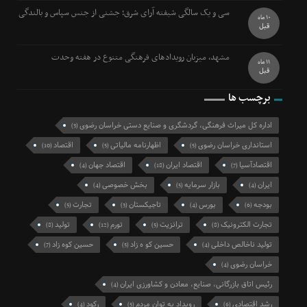
سی و یک سالگی شیفته آرای شرق؛ جشنی از جنس سپاس و بالندگی
10 ماه
قبل
مشهد، میزبان رویدادهای فرهنگی متنوع در هفته وحدت
11 ماه
قبل
برچسب ها
اداره کل میراث فرهنگی، گردشگری و صنایع دستی خراسان رضوی
(3)
استانداری خراسان رضوی
اظهارنامه مالیاتی
اقتصاد
(10)
(5)
(5)
اقتصادآسیا
اقتصاد ایران
اقتصاد جهان
(4)
(18)
(7)
ایران
بازار سرمایه
بخش خصوصی
(4)
(5)
(4)
بودجه
بورس
تاجیکستان
تجارت
(5)
(3)
(4)
(6)
تجارت الکترونیک
ترانزیت
تورم
تولید
(8)
(12)
(5)
(8)
تولید ناخالص داخلی
حسین کو ه زاد
حسین کوه زاد
(7)
(5)
(4)
خراسان رضوی
(4)
رئیس اتاق بازرگانی، صنایع، معادن و کشاورزی ایران
(4)
رشد اقتصادی
رویداد به توان مردم
رکود
(4)
(5)
(6)