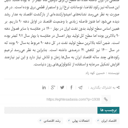
صنعتی در ایران کاسته شده اما سطح آن برای دومین ماه کمتر از ۵۰ بوده است. دلیل
این مساله نیز رکود تقاضا، نوسانات نرخ ارز و استمرار قطعی برق بوده است. در هر
صورت به نظر می‌رسد نشانه‌های امیدوارکننده‌ای از بازگشت اقتصاد به مدار رشد
دیده می‌شود اما هنوز فاصله زیادی با وضعیت اقتصاد در اوایل دهه ۹۰ داریم. بر
همین اساس سطح تولید بدون نفت ایران در بهار ۱۴۰۰ در مقایسه با سایر فصول دهه
۹۰ بالاترین بوده اما سطح کل تولید بهار امسال در مقایسه با بهار سال ۹۷ کمتر بوده
است. ضمن آنکه بالاترین سطح تولید نفت در کل دهه ۹۰ مربوط به سال ۹۰ بوده که
در سال ۱۴۰۰ نیز کاهش ۴۱ درصدی داشته است. بنابراین به نظر می‌رسد ترمیم
رکودهای چند ساله اقتصاد ایران به سال‌ها زمان و تلاش نیاز دارد و این نیز نیازمند
افزایش تشکیل سرمایه و استفاده از تکنولوژی‌های روز دنیاست.
نویسنده : حسین کوه زاد
به اشتراک بگذارید :
https://eghtesadasia.com/?p=1938
برچسب ها
اقتصاد ایران
انفعالات پولی
رشد اقتصادی